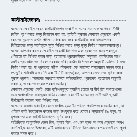
সুচারুভাবে এবং নিরাপদে অগ্রসর হয়।
কাস্টমাইজেশনঃ
আমাদের মোবাইল ক্রেন কাস্টমাইজেশন সেবা উচ্চ মানের মান সঙ্গে আপনার নির্দিষ্ট
চাহিদা পূরণ করার জন্য ডিজাইন করা হয়.প্রতিটি ক্রলার মোবাইল ক্রেনকে একটি
ক্রেনের ন্যূনতম অর্ডার পরিমাণ থেকে শুরু করে কাস্টমাইজ করা যায়আপনার
বিনিয়োগের জন্য সর্বোত্তম মূল্য নিশ্চিত করার জন্য মূল্য নির্ধারণ আলোচনাযোগ্য।
আমরা আপনার ক্রলার মোবাইল ক্রেনটি নিরাপদে এবং ব্যবহারের জন্য প্রস্তুত
পৌঁছেছে তা নিশ্চিত করার জন্য গ্রাহকের প্রয়োজনীয়তা অনুসারে প্যাকিংয়ের সাথে
নমনীয় প্যাকেজিংয়ের বিবরণ সরবরাহ করি।অর্ডার নিশ্চিতকরণ অনুযায়ী ডেলিভারি সময়
নির্ধারণ করা হয়, যা প্রকল্পের সঠিক পরিকল্পনা এবং সময়মত বাস্তবায়ন সম্ভব করে।
পেমেন্টের শর্তাবলী এল / সি এবং টি / টি অন্তর্ভুক্ত, আপনার লেনদেনের সুবিধা এবং
সুরক্ষা প্রদান। আমাদের সরবরাহ ক্ষমতা অভিযোজিত, গ্রাহকের প্রয়োজন অনুযায়ী
সরবরাহ যে কোনও স্কেল প্রকল্প সমর্থন।
মোবাইল ক্রেনের একটি এয়ার কন্ডিশনযুক্ত ক্যাবিন রয়েছে যা দীর্ঘ ঘন্টা অপারেশনের
সময় অপারেটরের স্বাচ্ছন্দ্য বাড়িয়ে তোলে।ক্রেনটি ঘন ঘন জ্বালানী ভর্তি ছাড়াই
দীর্ঘমেয়াদী কাজের সময় নিশ্চিত করে.
আমাদের ক্রলার মোবাইল ক্রেন সর্বোচ্চ ২০০ টন পর্যন্ত প্রতিপক্ষকে সমর্থন করে, যা
এটিকে ভারী উত্তোলন কাজের জন্য উপযুক্ত করে তোলে। স্ট্যান্ডার্ড রঙ হলুদ, যা
দৃশ্যমানতা এবং সাইটে নিরাপত্তা বৃদ্ধি করে।
অতিরিক্ত আনুষাঙ্গিক যেমন জিব, ফ্লাই জিব, এবং হুক ব্লক আপনার ক্রেনকে আরও
কাস্টমাইজ করতে উপলব্ধ, এটি কার্যকরভাবে বিভিন্ন উত্তোলনের প্রয়োজনীয়তা পূরণ
করতে সক্ষম করে।