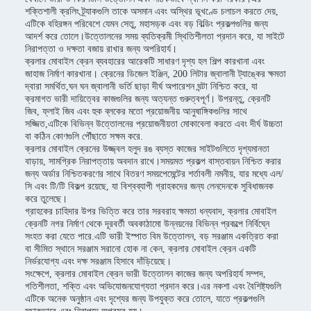
শক্তিশালী ক্রলিং ট্র্যাকগুলি তাকে অসমান এবং অস্থির ভূখণ্ডে চলাচল করতে দেয়,
এটিকে বহিরঙ্গন পরিবেশে যেমন সেতু, মহাসড়ক এবং বড় বিল্ডিং প্রকল্পগুলির জন্য
আদর্শ করে তোলে।উত্তোলনের সময় ব্যতিক্রমী স্থিতিশীলতা প্রদান করে, যা সাইটে
নিরাপত্তা ও দক্ষতা বজায় রাখার জন্য অপরিহার্য।
ক্রলার মোবাইল ক্রেন ব্যবহারের আরেকটি সাধারণ দৃশ্য হল শিল্প কারখানা এবং
জাহাজ নির্মাণ কারখানা। ক্রেনের ডিজেল ইঞ্জিন, 200 লিটার জ্বালানী ট্যাঙ্কের ক্ষমতা
দ্বারা সমর্থিত,ঘন ঘন জ্বালানী ভর্তি ছাড়া দীর্ঘ অপারেশন ঘন্টা নিশ্চিত করে, যা
ক্রমাগত ভারী দায়িত্বের কাজগুলির জন্য অত্যন্ত গুরুত্বপূর্ণ। উপরন্তু, ক্রেনটি
জিব, ফ্লাই জিব এবং হুক ব্লকের মতো প্রয়োজনীয় আনুষাঙ্গিকগুলির সাথে
সজ্জিত,এটিকে বিভিন্ন উত্তোলনের প্রয়োজনীয়তা মোকাবেলা করতে এবং দীর্ঘ উচ্চতা
বা কঠিন কোণগুলি পৌঁছাতে সক্ষম করে.
ক্রলার মোবাইল ক্রেনের উজ্জ্বল হলুদ রঙ ব্যস্ত কাজের সাইটগুলিতে দৃশ্যমানতা
বাড়ায়, সামগ্রিক নিরাপত্তায় অবদান রাখে।সময়মত প্রকল্প বাস্তবায়ন নিশ্চিত করার
জন্য অর্ডার নিশ্চিতকরণের সাথে বিতরণ সময়পেমেন্টের শর্তাবলী নমনীয়, যার মধ্যে এল/
সি এবং টি/টি বিকল্প রয়েছে, যা বিশ্বব্যাপী গ্রাহকদের জন্য লেনদেনকে সুবিধাজনক
করে তুলেছে।
গ্রাহকের চাহিদার উপর ভিত্তি করে তার সরবরাহ ক্ষমতা ধন্যবাদ, ক্রলার মোবাইল
ক্রেনটি নগর নির্মাণ থেকে দূরবর্তী অবকাঠামো উন্নয়নের বিভিন্ন প্রকল্পে নির্বিঘ্নে
সংহত করা যেতে পারে.এটি ভারী ইস্পাত বিম উত্তোলন, বড় সরঞ্জাম একত্রিত করা
বা সীমিত স্থানে সরঞ্জাম সরানো হোক না কেন, ক্রলার মোবাইল ক্রেন একটি
নির্ভরযোগ্য এবং দক্ষ সরঞ্জাম হিসাবে দাঁড়িয়েছে।
সংক্ষেপে, ক্রলার মোবাইল ক্রেন ভারী উত্তোলন কাজের জন্য অপরিহার্য সম্পদ,
গতিশীলতা, শক্তি এবং অভিযোজনযোগ্যতা প্রদান করে।এর নকশা এবং বৈশিষ্ট্যগুলি
এটিকে অনেক অনুষ্ঠান এবং দৃশ্যের জন্য উপযুক্ত করে তোলে, যাতে প্রকল্পগুলি