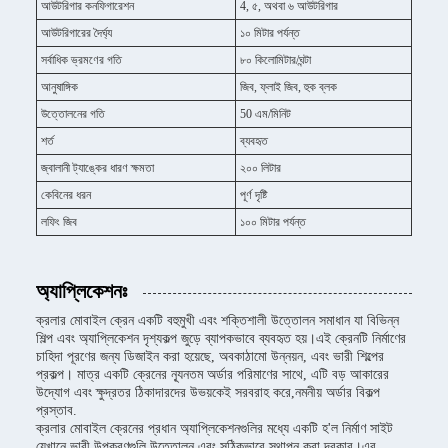
আউটরিগার কনফিগারেশন
4, ৫, অথবা ৬ আউটরিগার
আউটরিগারের দৈর্ঘ্য
১০ মিটার পর্যন্ত
সর্বাধিক ভ্রমণের গতি
৮০ কিলোমিটার/ঘন্টা
আনুষাঙ্গিক
জিব, ফ্লাই জিব, হুক ব্লক
উত্তোলনের গতি
50 এম/মিনিট
শর্ত
ব্যবহৃত
জ্বালানী ট্যাঙ্কের ধারণ ক্ষমতা
২০০ লিটার
কেবিনের ধরন
পূর্ণ দৃষ্টি
লফিং জিব
১০০ মিটার পর্যন্ত
অ্যাপ্লিকেশনঃ
ক্রলার মোবাইল ক্রেন একটি বহুমুখী এবং শক্তিশালী উত্তোলন সমাধান যা বিভিন্ন
শিল্প এবং অ্যাপ্লিকেশন দৃশ্যকল্প জুড়ে ব্যাপকভাবে ব্যবহৃত হয়।এই ক্রেনটি নির্মাণের
চাহিদা পূরণের জন্য ডিজাইন করা হয়েছে, অবকাঠামো উন্নয়ন, এবং ভারী শিল্পের
প্রকল্প। মাত্র একটি ক্রেনের ন্যূনতম অর্ডার পরিমাণের সাথে, এটি বড় আকারের
উদ্যোগ এবং ক্ষুদ্রতর ঠিকাদারদের উভয়কেই সরবরাহ করে,নমনীয় অর্ডার বিকল্প
প্রস্তাব.
ক্রলার মোবাইল ক্রেনের প্রধান অ্যাপ্লিকেশনগুলির মধ্যে একটি হ'ল নির্মাণ সাইট
যেখানে ভারী উপকরণগুলি উত্তোলন এবং সঠিকভাবে স্থাপন করা দরকার।এর