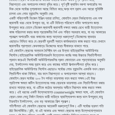
নিরাপত্তা এবং অপারেশন দক্ষতা বৃদ্ধি করে। পূর্ণ দৃষ্টি ক্যাবিন নকশা অপারেটর সব
দিক থেকে সর্বোচ্চ দৃশ্যমানতা আছে নিশ্চিত করে,অন্ধ দাগ হ্রাস এবং আরো সুনির্দিষ্ট
চালনা এবং লোড হ্যান্ডলিং অনুমতি দেয়.
একটি শক্তিশালী ডিজেল ইঞ্জিন দ্বারা চালিত, মোবাইল ক্রেন নির্ভরযোগ্য এবং দক্ষ
জ্বালানী খরচ থেকে উপকৃত হয়, যা এটি বিভিন্ন পরিবেশে বর্ধিত অপারেশন জন্য
উপযুক্ত করে তোলে।ডিজেল জ্বালানী জ্বালানী দক্ষতা বজায় রেখে ভারী উত্তোলন
কাজ পরিচালনা করার জন্য প্রয়োজনীয় টর্ক এবং শক্তি সরবরাহ করে, যা বড় আকারের
প্রকল্পে অপারেটিং খরচ কমানোর জন্য অত্যন্ত গুরুত্বপূর্ণ।ডিজেলের ব্যবহার
এছাড়াও নিশ্চিত করে যে ক্রেনটি দূরবর্তী স্থানে কার্যকরভাবে কাজ করতে পারে যেখানে
জ্বালানীর প্রাপ্যতা কেবলমাত্র ডিজেলের মধ্যে সীমাবদ্ধ থাকতে পারে.
এই মোবাইল ক্রেনের অন্যতম বৈশিষ্ট্য হল এর উন্নত হাইড্রোলিক আউটরিগার
সিস্টেম।হাইড্রোলিক আউটরিগারগুলি উত্তোলন কর্মের সময় উচ্চতর স্থিতিশীলতা
প্রদান করেএই সিস্টেমটি আউটরিগারগুলির দ্রুত মোতায়েন এবং প্রত্যাহারের অনুমতি
দেয়, ইনস্টলেশন সময় হ্রাস করে এবং কাজের সাইটে উত্পাদনশীলতা বৃদ্ধি করে।
হাইড্রোলিক আউটরিগার সিস্টেম এছাড়াও সর্বোচ্চ লোড হ্যান্ডলিং এমনকি যখন ক্রেন
স্থিতিশীল থাকা নিশ্চিত, যার ফলে নিরাপত্তা ও অপারেশনাল আস্থা বাড়বে।
মোবাইল ক্রেন সর্বোচ্চ ২০০ টন পর্যন্ত ভারসাম্য বহন করতে সক্ষম।এই উচ্চ
প্রতিপক্ষ ক্ষমতা জটিল উত্তোলনের সময় ক্রেনকে ভারসাম্য এবং স্থিতিশীলতা বজায়
রাখতে সাহায্য করে, যা এটিকে কঠোর অবস্থার অধীনে নিরাপদে কাজ করতে সক্ষম
করে। এই ধরনের একটি উল্লেখযোগ্য counterweight ক্ষমতা সঙ্গে, এই মোবাইল
ক্রেন যেমন সেতু নির্মাণ হিসাবে ভারী দায়িত্ব অ্যাপ্লিকেশন জন্য ভাল উপযুক্ত,বায়ু
টারবাইন ইনস্টলেশন, এবং বড় আকারের শিল্প প্রকল্প।
গতিশীলতা এই মোবাইল ক্রেনের আরেকটি গুরুত্বপূর্ণ দিক। এটি সর্বোচ্চ ভ্রমণ গতি
80 কিলোমিটার / ঘন্টা, যা এই আকার এবং ক্ষমতা ক্রেনের জন্য উল্লেখযোগ্যভাবে