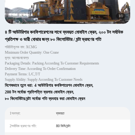
1
/
1
৪ টি আউটরিগার কনফিগারেশনের সাথে ব্যবহৃত মোবাইল ক্রেন, ২০০ টন সর্বাধিক
প্রতিপক্ষ ও ভারী বোঝার জন্য ৮০ কিলোমিটার / ঘন্টা ভ্রমণের গতি
পরিচিতিমুলক নাম: XCMG
Minimum Order Quantity: One Crane
মূল্য: আলোচনাযোগ্য
Packaging Details: Packing According To Customer Requirements
Delivery Time: According To Order Confirmation
Payment Terms: L/C,T/T
Supply Ability: Supply According To Customer Needs
বিশেষভাবে তুলে ধরা:
4 আউটরিগার কনফিগারেশন মোবাইল ক্রেন
,
200 টন সর্বোচ্চ প্রতিপত্তি ক্রলার মোবাইল ক্রেন
,
৮০ কিলোমিটার/ঘন্টা সর্বোচ্চ গতি ব্যবহার করা মোবাইল ক্রেন
1অবস্থা:
ব্যবহৃত
2সর্বাধিক ভ্রমণের গতি:
80 কিমি/ঘন্টা