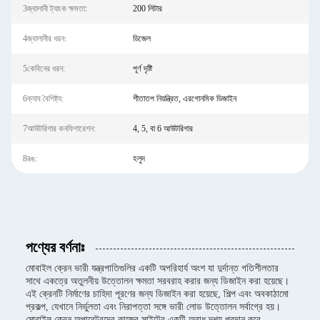
3জ্বালানী ট্যাংক ক্ষমতা:
200 লিটার
4জ্বালানীর ধরন:
ডিজেল
5কেবিনের ধরন:
পূর্ণ দৃষ্টি
6ক্যাব বৈশিষ্ট্য:
শীতাতপ নিয়ন্ত্রিত, এরগোনমিক ডিজাইন
7আউটরিগার কনফিগারেশন:
4, 5, বা 6 আউটরিগার
8রঙ:
হলুদ
পণ্যের বর্ণনাঃ
মোবাইল ক্রেন ভারী যন্ত্রপাতিগুলির একটি অপরিহার্য অংশ যা দুর্দান্ত গতিশীলতার
সাথে একত্রে অতুলনীয় উত্তোলন ক্ষমতা সরবরাহ করার জন্য ডিজাইন করা হয়েছে।
এই ক্রেনটি নির্মাণের চাহিদা পূরণের জন্য ডিজাইন করা হয়েছে, শিল্প এবং অবকাঠামো
প্রকল্প, যেখানে নির্ভুলতা এবং নিরাপত্তা সঙ্গে ভারী লোড উত্তোলন সর্বাগ্রে হয়।
মোবাইল ক্রেন অপারেটরদের কাজের সাইটের একটি অবাধ দৃশ্য প্রদান করে,