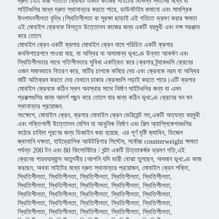
দ্রুত।এই উচ্চ গতিতে ক্রেনটি একটি কাজের সাইটের বিভিন্ন স্থানের মধ্যে বা
সাইটগুলির মধ্যে দ্রুত স্থানান্তর করতে পারে, ডাউনটাইম কমানো এবং সামগ্রিক
উৎপাদনশীলতা বৃদ্ধি।স্থিতিশীলতা বা সুরক্ষা ছাড়াই এই গতিতে ভ্রমণ করার ক্ষমতা
এই মোবাইল ক্রেনকে বিস্তৃত উত্তোলন কাজের জন্য একটি বহুমুখী এবং দক্ষ সরঞ্জাম
করে তোলে.
মোবাইল ক্রেন একটি ক্রলার মোবাইল ক্রেন নামে পরিচিত একটি ক্রলার
কনফিগারেশনে পাওয়া যায়, যা অস্থির বা অসামান্য ভূখণ্ডে উন্নত আকর্ষণ এবং
স্থিতিশীলতার সাথে গতিশীলতার সুবিধা একত্রিত করে।ক্রলার ট্র্যাকগুলি ক্রেনের
ওজন সমানভাবে বিতরণ করে, মাটির চাপকে কমিয়ে দেয় এবং ক্রেনকে নরম বা অস্থির
মাটি অতিক্রম করতে দেয় যেখানে চাকার ক্রেনগুলি লড়াই করতে পারে।এটি ক্রলার
মোবাইল ক্রেনকে কঠিন স্থল অবস্থার সাথে নির্মাণ সাইটগুলির জন্য বা এমন
প্রকল্পগুলির জন্য আদর্শ পছন্দ করে তোলে যার জন্য কঠিন ভূখণ্ডে ক্রেনের ঘন ঘন
স্থানান্তর প্রয়োজন.
সংক্ষেপে, মোবাইল ক্রেন, ক্রলার মোবাইল ক্রেন ভেরিয়েন্ট সহ,একটি অত্যন্ত বহুমুখী
এবং শক্তিশালী উত্তোলন মেশিন যা আধুনিক নির্মাণ এবং শিল্প অ্যাপ্লিকেশনগুলির
কঠোর চাহিদা পূরণের জন্য ডিজাইন করা হয়েছে. এর পূর্ণ দৃষ্টি ক্যাবিন, ডিজেল
জ্বালানি দক্ষতা, হাইড্রোলিক আউটরিগার সিস্টেম, সর্বোচ্চ counterweight ক্ষমতা
পর্যন্ত 200 টন এবং 80 কিলোমিটার / ঘন্টা একটি চিত্তাকর্ষক ভ্রমণ গতি,এই
ক্রেনের পারফরম্যান্স অতুলনীয়।আপনি যদি ভারী বোঝা তুলছেন, অসমান ভূখণ্ডে কাজ
করছেন, অথবা সাইটের মধ্যে দ্রুত স্থানান্তর প্রয়োজন, মোবাইল ক্রেন শক্তি,
স্থিতিশীলতা, স্থিতিশীলতা, স্থিতিশীলতা, স্থিতিশীলতা, স্থিতিশীলতা,
স্থিতিশীলতা, স্থিতিশীলতা, স্থিতিশীলতা, স্থিতিশীলতা, স্থিতিশীলতা,
স্থিতিশীলতা, স্থিতিশীলতা, স্থিতিশীলতা, স্থিতিশীলতা, স্থিতিশীলতা,
স্থিতিশীলতা, স্থিতিশীলতা, স্থিতিশীলতা, স্থিতিশীলতা, স্থিতিশীলতা,
স্থিতিশীলতা, স্থিতিশীলতা, স্থিতিশীলতা, স্থিতিশীলতা, স্থিতিশীলতা,