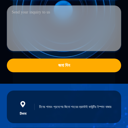
জমা দিন
চীনের শানডং প্রদেশের জিবো শহরের হুয়ানটাই কাউন্টির ইস্পাত বাজার
ঠিকানা