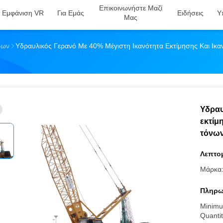
Επικοινωνήστε Μαζί
Εμφάνιση VR
Για Εμάς
Ειδήσεις
Υ
Μας
δων
Υδραυλικός Γερανό Με 40% Μέγιστη Ικανότητα Εκτίμησης Και Ικ
Υδραυ
εκτίμ
τόνων
Λεπτομ
Μάρκα
Πληρω
Minimu
Quantit