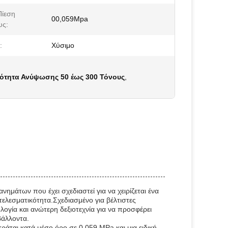
ίεση
00,059Mpa
υς:
:
Χύσιμο
ότητα Ανύψωσης 50 έως 300 Τόνους
,
νημάτων που έχει σχεδιαστεί για να χειρίζεται ένα
ελεσματικότητα.Σχεδιασμένο για βέλτιστες
ογία και ανώτερη δεξιοτεχνία για να προσφέρει
βάλλοντα.
ράται κατά μέσο όρο σε 0,059 MPa και μια ειδική