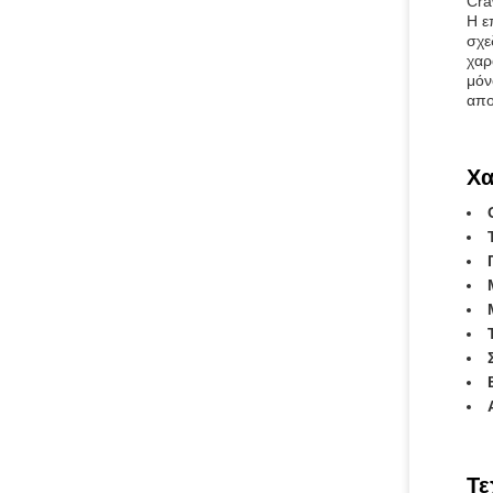
Cra
Η ε
σχε
χαρ
μόν
απο
Χα
Τε