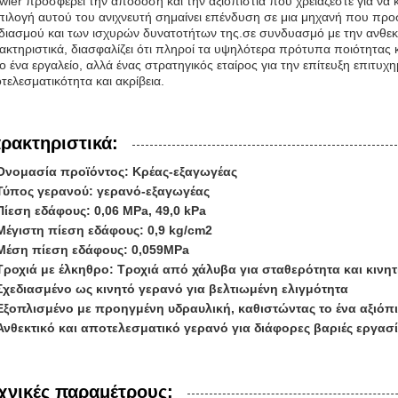
wler προσφέρει την απόδοση και την αξιοπιστία που χρειάζεστε για να κ
πιλογή αυτού του ανιχνευτή σημαίνει επένδυση σε μια μηχανή που προσ
διασμού και των ισχυρών δυνατοτήτων της.σε συνδυασμό με την ανθεκτι
ακτηριστικά, διασφαλίζει ότι πληροί τα υψηλότερα πρότυπα ποιότητας 
ο ένα εργαλείο, αλλά ένας στρατηγικός εταίρος για την επίτευξη επιτυ
τελεσματικότητα και ακρίβεια.
ρακτηριστικά:
Ονομασία προϊόντος: Κρέας-εξαγωγέας
Τύπος γερανού: γερανό-εξαγωγέας
Πίεση εδάφους: 0,06 MPa, 49,0 kPa
Μέγιστη πίεση εδάφους: 0,9 kg/cm2
Μέση πίεση εδάφους: 0,059MPa
Τροχιά με έλκηθρο: Τροχιά από χάλυβα για σταθερότητα και κινητ
Σχεδιασμένο ως κινητό γερανό για βελτιωμένη ελιγμότητα
Εξοπλισμένο με προηγμένη υδραυλική, καθιστώντας το ένα αξιόπ
Ανθεκτικό και αποτελεσματικό γερανό για διάφορες βαριές εργα
χνικές παραμέτρους: