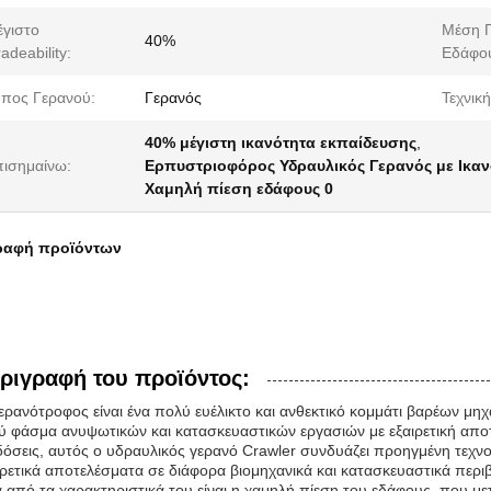
γιστο
Μέση Π
40%
adeability:
Εδάφο
πος Γερανού:
Γερανός
Τεχνική
40% μέγιστη ικανότητα εκπαίδευσης
,
ισημαίνω:
Ερπυστριοφόρος Υδραυλικός Γερανός με Ικαν
Χαμηλή πίεση εδάφους 0
ραφή προϊόντων
ριγραφή του προϊόντος:
ερανότροφος είναι ένα πολύ ευέλικτο και ανθεκτικό κομμάτι βαρέων μηχα
ύ φάσμα ανυψωτικών και κατασκευαστικών εργασιών με εξαιρετική αποτ
δόσεις, αυτός ο υδραυλικός γερανό Crawler συνδυάζει προηγμένη τεχνολ
ιρετικά αποτελέσματα σε διάφορα βιομηχανικά και κατασκευαστικά περι
 από τα χαρακτηριστικά του είναι η χαμηλή πίεση του εδάφους, που μετ