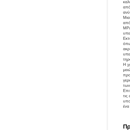
καλ
από
ανύ
Μια
από
MPa
υπε
Εκτ
όπω
ακρ
υπε
τηρ
Η χ
μει
προ
γερ
των
Επι
τις
υπο
ένα
Πρ