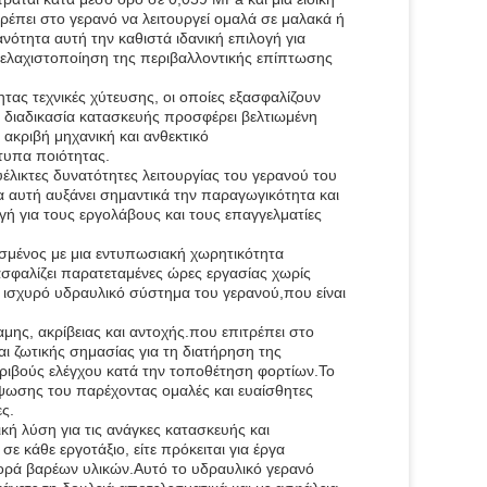
ρέπει στο γερανό να λειτουργεί ομαλά σε μαλακά ή
ότητα αυτή την καθιστά ιδανική επιλογή για
η ελαχιστοποίηση της περιβαλλοντικής επίπτωσης
ας τεχνικές χύτευσης, οι οποίες εξασφαλίζουν
ς διαδικασία κατασκευής προσφέρει βελτιωμένη
 ακριβή μηχανική και ανθεκτικό
τυπα ποιότητας.
υέλικτες δυνατότητες λειτουργίας του γερανού του
 αυτή αυξάνει σημαντικά την παραγωγικότητα και
γή για τους εργολάβους και τους επαγγελματίες
λισμένος με μια εντυπωσιακή χωρητικότητα
σφαλίζει παρατεταμένες ώρες εργασίας χωρίς
 ισχυρό υδραυλικό σύστημα του γερανού,που είναι
αμης, ακρίβειας και αντοχής.που επιτρέπει στο
ι ζωτικής σημασίας για τη διατήρηση της
κριβούς ελέγχου κατά την τοποθέτηση φορτίων.Το
ύψωσης του παρέχοντας ομαλές και ευαίσθητες
ες.
κή λύση για τις ανάγκες κατασκευής και
ε κάθε εργοτάξιο, είτε πρόκειται για έργα
φορά βαρέων υλικών.Αυτό το υδραυλικό γερανό