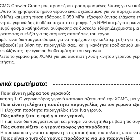
CMG Crawler Crane μας προσφέρει προσαρμοσμένες λύσεις για να καλύ
.Αυτό το χρησιμοποιημένο γερανό είναι σχεδιασμένο για να παρέχει α
,0 kPa) και μέση πίεση εδάφους 0,059 MPa, εξασφαλίζοντας ελάχιστη ε
ινητός γερανώδης διαθέτει ταχύτητα στροφής 1,5 RPM και μέγιστη ικα
 ευρύ φάσμα καθηκόντων ανύψωσης σε δύσκολα εδάφη.Δεχόμαστε μια ε
τρέποντας ευελιξία για τις ατομικές απαιτήσεις του έργου.
τιμές είναι διαπραγματεύσιμες για να παρέχουν την καλύτερη αξία για
βεβαιωθεί με βάση την παραγγελία σας., και η ικανότητα εφοδιασμού μ
σφαλίζοντας την έγκαιρη διαθεσιμότητα του γερανού.
λέξτε το γερανό μας XCMG για μια αξιόπιστη λύση κινητού γερανού γε
ιτήσεις.
νικά ερωτήματα:
 Ποια είναι η μάρκα του γερανού;
ντηση 1: Ο γερανοφόρος γερανό κατασκευάζεται από την XCMG, μια γ
 Ποια είναι η ελάχιστη ποσότητα παραγγελίας για τον γερανό-ε
 Η ελάχιστη ποσότητα παραγγελίας είναι ένα γερανό.
 Πώς καθορίζεται η τιμή για τον γερανό;
 Η τιμή είναι διαπραγματεύσιμη και μπορεί να συζητηθεί με βάση τις συ
 Πώς συσκευάζεται ο γερανότροφος για παράδοση;
 Η συσκευασία γίνεται σύμφωνα με τις απαιτήσεις του πελάτη, ώστε ν
 Ποιος είναι ο τυπικός χρόνος παράδοσης για μια παραγγελία;