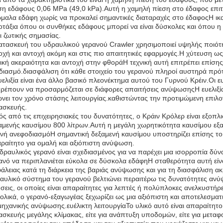
ση εδάφους 0,06 MPa (49,0 kPa).Αυτή η χαμηλή πίεση στο έδαφος επιτ
μαλα εδάφη χωρίς να προκαλεί σημαντικές διαταραχές στο έδαφοςΗ ικαν
οτάξια όπου οι συνθήκες εδάφους μπορεί να είναι δύσκολες και όπου 
αι ζωτικής σημασίας.
ατασκευή του υδραυλικού γερανού Crawler χρησιμοποιεί υψηλής ποιότητ
οχή και αντοχή ακόμη και στις πιο απαιτητικές εφαρμογές.Η χύτευση ω
ική ακεραιότητα και αντοχή στην φθοράΗ τεχνική αυτή επιτρέπει επίσης
διασμό.διασφάλιση ότι κάθε στοιχείο του γερανού πληροί αυστηρά πρό
υελιξία είναι ένα άλλο βασικό πλεονέκτημα αυτού του Γυρνού Κρέιν.Οι ε
τρέπουν να προσαρμόζεται σε διάφορες απαιτήσεις ανύψωσηςΗ ευελιξία
ώνει τον χρόνο στάσης λειτουργίας.καθιστώντας την προτιμώμενη επιλο
ασκευής.
ός από τις επιχειρησιακές του δυνατότητες, ο Κράιν Κρόλερ είναι εξοπ
αμενής καυσίμου 800 λίτρων.Αυτή η μεγάλη χωρητικότητα καυσίμου εξα
νή ανεφοδιασμόΗ σημαντική δεξαμενή καυσίμου υποστηρίζει επίσης το
ραίτητο για ομαλή και αξιόπιστη ανύψωση.
δραυλικός γερανό είναι σχεδιασμένος για να παρέχει μια ισορροπία δύν
ανό να περιπλανιέται εύκολα σε δύσκολα εδάφηΗ σταθερότητα αυτή είνα
άλειας κατά τη διάρκεια της βαριάς ανύψωσης και για τη διασφάλιση α
αυλικό σύστημα του γερανού βελτιώνει περαιτέρω τις δυνατότητες αν
ήσεις, οι οποίες είναι απαραίτητες για λεπτές ή πολύπλοκες ανελκυστήρ
ολικά, ο γερανό-εξαγωγέας ξεχωρίζει ως μια αξιόπιστη και αποτελεσματι
μηχανικής ανύψωσης.ευέλικτη λειτουργίαΤο υλικό αυτό είναι απαραίτητο σ
ασκευής μεγάλης κλίμακας, είτε για ανάπτυξη υποδομών, είτε για μετα