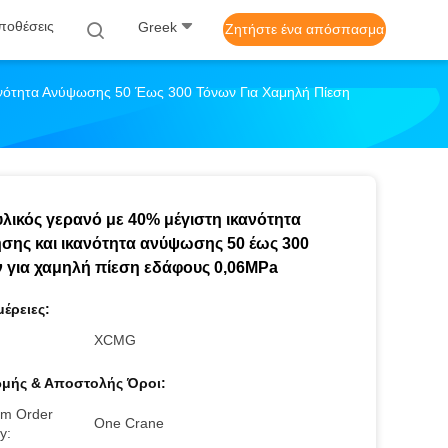
ποθέσεις
Greek
Ζητήστε ένα απόσπασμα
ανότητα Ανύψωσης 50 Έως 300 Τόνων Για Χαμηλή Πίεση
λικός γερανό με 40% μέγιστη ικανότητα
ησης και ικανότητα ανύψωσης 50 έως 300
 για χαμηλή πίεση εδάφους 0,06MPa
έρειες:
:
XCMG
μής & Αποστολής Όροι:
m Order
One Crane
y: