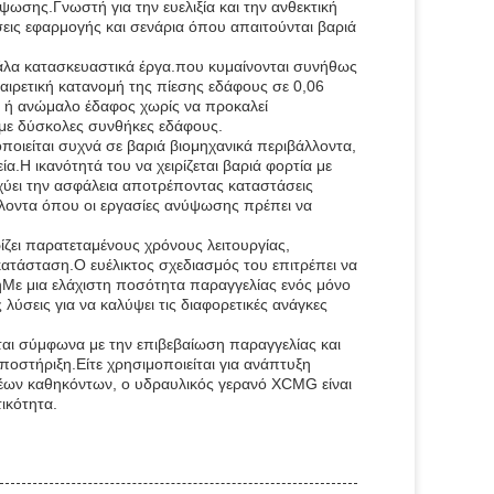
ωσης.Γνωστή για την ευελιξία και την ανθεκτική
σεις εφαρμογής και σενάρια όπου απαιτούνται βαριά
γάλα κατασκευαστικά έργα.που κυμαίνονται συνήθως
ιρετική κατανομή της πίεσης εδάφους σε 0,06
ό ή ανώμαλο έδαφος χωρίς να προκαλεί
 με δύσκολες συνθήκες εδάφους.
οιείται συχνά σε βαριά βιομηχανικά περιβάλλοντα,
.Η ικανότητά του να χειρίζεται βαριά φορτία με
σχύει την ασφάλεια αποτρέποντας καταστάσεις
λλοντα όπου οι εργασίες ανύψωσης πρέπει να
ζει παρατεταμένους χρόνους λειτουργίας,
ατάσταση.Ο ευέλικτος σχεδιασμός του επιτρέπει να
ηΜε μια ελάχιστη ποσότητα παραγγελίας ενός μόνο
ύσεις για να καλύψει τις διαφορετικές ανάγκες
ται σύμφωνα με την επιβεβαίωση παραγγελίας και
υποστήριξη.Είτε χρησιμοποιείται για ανάπτυξη
ρέων καθηκόντων, ο υδραυλικός γερανό XCMG είναι
ικότητα.