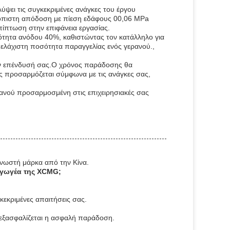
ψει τις συγκεκριμένες ανάγκες του έργου
ξιόπιστη απόδοση με πίεση εδάφους 00,06 MPa
πίπτωση στην επιφάνεια εργασίας.
νότητα ανόδου 40%, καθιστώντας τον κατάλληλο για
λάχιστη ποσότητα παραγγελίας ενός γερανού.,
 την επένδυσή σας.Ο χρόνος παράδοσης θα
ας προσαρμόζεται σύμφωνα με τις ανάγκες σας,
ρανού προσαρμοσμένη στις επιχειρησιακές σας
νωστή μάρκα από την Κίνα.
ξαγωγέα της XCMG;
γκεκριμένες απαιτήσεις σας.
α εξασφαλίζεται η ασφαλή παράδοση.