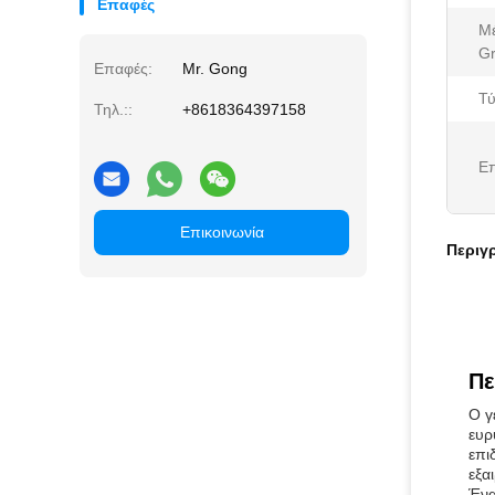
Επαφές
Μέ
Gr
Επαφές:
Mr. Gong
Τύ
Τηλ.::
+8618364397158
Επ
Επικοινωνία
Περιγ
Πε
Ο γ
ευρ
επι
εξα
Ένα