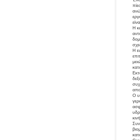
πίε
ανώ
εργ
είν
Η κ
αντ
δομ
σχε
Η ε
επι
μει
κατ
Εκτ
δεξ
συχ
απα
Ο υ
γερ
ασφ
υδρ
κιν
Συν
βιο
κατ