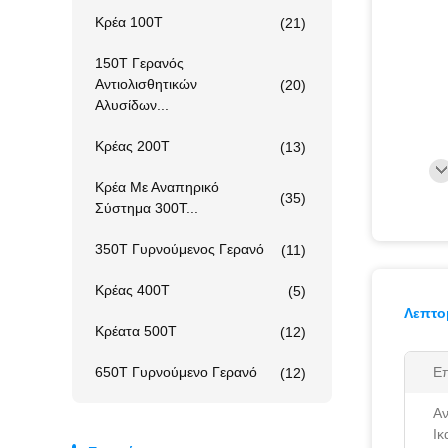
Κρέα 100T
(21)
150T Γερανός
Αντιολισθητικών
(20)
Αλυσίδων...
Κρέας 200T
(13)
Κρέα Με Αναπηρικό
(35)
Σύστημα 300T...
350T Γυρνούμενος Γερανό
(11)
Κρέας 400T
(5)
Λεπτο
Κρέατα 500T
(12)
650T Γυρνούμενο Γερανό
Επ
(12)
Α
Ικ