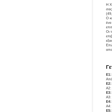
Η X
σας
(49
Ο κ
ένα
επι
Οι 
επι
εξα
Επι
απα
Γε
Ε1:
Απά
Ε2:
Α2:
Ε3:
Α3:
Ε4:
Α4:
Ε5: