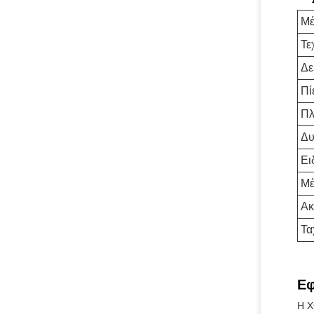
Μέ
Τε
Δε
Πί
Πλ
Δυ
Ει
Μέ
Ακ
Τα
Εφ
Η X