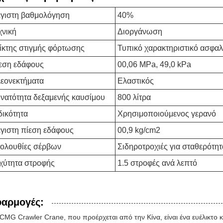
γιστη βαθμολόγηση
40%
χνική
Διοργάνωση
ίκτης στιγμής φόρτωσης
Τυπικό χαρακτηριστικό ασφα
εση εδάφους
00,06 MPa, 49,0 kPa
εονεκτήματα
Ελαστικός
νατότητα δεξαμενής καυσίμου
800 λίτρα
δικότητα
Χρησιμοποιούμενος γερανό
γιστη πίεση εδάφους
00,9 kg/cm2
ολουθίες σέρβων
Σιδηροτροχιές για σταθερότητ
χύτητα στροφής
1.5 στροφές ανά λεπτό
αρμογές:
CMG Crawler Crane, που προέρχεται από την Κίνα, είναι ένα ευέλικτο κα