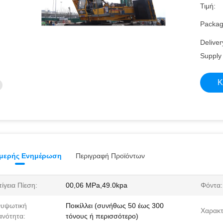
Τιμή:
Packagi
Deliver
Supply 
Κ
μερής Ενημέρωση
Περιγραφή Προϊόντων
ίγεια Πίεση:
00,06 MPa,49.0kpa
Φόντα:
νυψωτική
Ποικίλλει (συνήθως 50 έως 300
Χαρακτ
ανότητα:
τόνους ή περισσότερο)