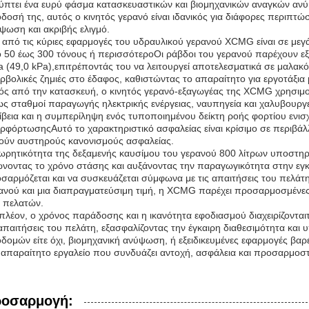
ύπτει ένα ευρύ φάσμα κατασκευαστικών και βιομηχανικών αναγκών ανύψ
δοσή της, αυτός ο κινητός γερανό είναι ιδανικός για διάφορες περιπτώ
ψωση και ακριβής ελιγμό.
 από τις κύριες εφαρμογές του υδραυλικού γερανού XCMG είναι σε με
 50 έως 300 τόνους ή περισσότεροΟι ράβδοι του γερανού παρέχουν εξα
 (49,0 kPa),επιτρέποντάς του να λειτουργεί αποτελεσματικά σε μαλακ
ρβολικές ζημιές στο έδαφος, καθιστώντας το απαραίτητο για εργοτάξια
ός από την κατασκευή, ο κινητός γερανό-εξαγωγέας της XCMG χρησιμοπ
ς σταθμοί παραγωγής ηλεκτρικής ενέργειας, ναυπηγεία και χαλυβουργεία
ίβεια και η συμπερίληψη ενός τυποποιημένου δείκτη ροής φορτίου ενι
ρφόρτωσηςΑυτό το χαρακτηριστικό ασφαλείας είναι κρίσιμο σε περιβά
ούν αυστηρούς κανονισμούς ασφαλείας.
ωρητικότητα της δεξαμενής καυσίμου του γερανού 800 λίτρων υποστηρί
ώνοντας το χρόνο στάσης και αυξάνοντας την παραγωγικότητα στην εγκ
σαρμόζεται και να συσκευάζεται σύμφωνα με τις απαιτήσεις του πελάτ
ανού και μια διαπραγματεύσιμη τιμή, η XCMG παρέχει προσαρμοσμένες λ
 πελατών.
πλέον, ο χρόνος παράδοσης και η ικανότητα εφοδιασμού διαχειρίζονται
 απαιτήσεις του πελάτη, εξασφαλίζοντας την έγκαιρη διαθεσιμότητα και 
δομών είτε όχι, βιομηχανική ανύψωση, ή εξειδικευμένες εφαρμογές βα
 απαραίτητο εργαλείο που συνδυάζει αντοχή, ασφάλεια και προσαρμοστ
οσαρμογή: