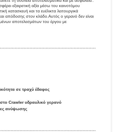
άνετε τη δουλειά αποτελεσματικά και με ασφάλεια..
φέρει εξαιρετική αξία μέσω του καινοτόμου
κή κατασκευή και τα ευέλικτα λειτουργικά
και απόδοσης στον κλάδο.Αυτός ο γερανό δεν είναι
χημένων αποτελεσμάτων του έργου με
ικότητα σε τραχύ έδαφος
ιστο Crawler υδραυλικό γερανό
σίες ανύψωσης