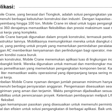
likasi:
ile Crane, yang berasal dari Tiongkok, adalah solusi pengangkatan y
enuhi berbagai kebutuhan konstruksi dan industri. Dengan kapasita
yeimbang hingga 100 ton, Mobile Crane ini ideal untuk tugas pengan
asi 360 derajatnya memastikan fleksibilitas dan presisi maksimum sa
asi kerja yang kompleks.
ile Crane banyak digunakan dalam proyek konstruksi, termasuk pe
rastruktur lainnya. Mobilitasnya memungkinkan mereka untuk diangku
asi, yang penting untuk proyek yang memerlukan pemindahan peralatan
gan AC memberikan kenyamanan dan perlindungan bagi operator, me
am kondisi cuaca buruk.
ain konstruksi, Mobile Crane menemukan aplikasi luas di lingkungan ind
bangkit listrik. Mereka digunakan untuk memuat dan membongkar mate
as pemeliharaan yang memerlukan pengangkatan komponen berat. Kapa
 liter memastikan waktu operasional yang diperpanjang tanpa sering m
si kerja.
belian Mobile Crane nyaman dengan jumlah pesanan minimum hanya s
enuhi berbagai persyaratan anggaran. Pengemasan disesuaikan ses
giriman yang aman dan terjamin. Waktu pengiriman dijadwalkan sesu
ksibilitas untuk perencanaan proyek. Ketentuan pembayaran meliputi
fleksibel.
gan kemampuan pasokan yang disesuaikan untuk memenuhi permintaa
al dan efisien untuk solusi pengangkatan di berbagai aplikasi. Baik unt