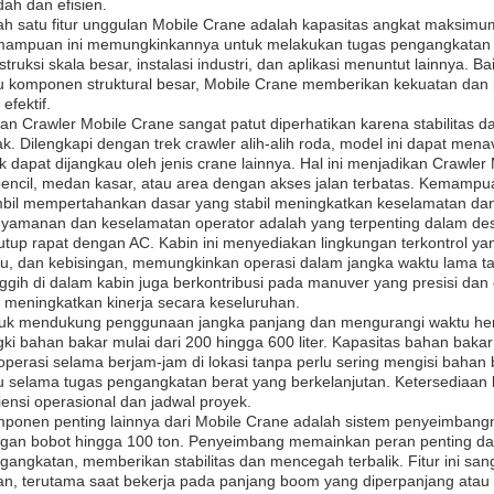
ah dan efisien.
ah satu fitur unggulan Mobile Crane adalah kapasitas angkat maksi
ampuan ini memungkinkannya untuk melakukan tugas pengangkatan b
struksi skala besar, instalasi industri, dan aplikasi menuntut lainnya. 
u komponen struktural besar, Mobile Crane memberikan kekuatan dan 
efektif.
ian Crawler Mobile Crane sangat patut diperhatikan karena stabilitas d
ak. Dilengkapi dengan trek crawler alih-alih roda, model ini dapat men
ak dapat dijangkau oleh jenis crane lainnya. Hal ini menjadikan Crawler 
pencil, medan kasar, atau area dengan akses jalan terbatas. Kemampu
bil mempertahankan dasar yang stabil meningkatkan keselamatan dan pr
yamanan dan keselamatan operator adalah yang terpenting dalam des
tutup rapat dengan AC. Kabin ini menyediakan lingkungan terkontrol ya
u, dan kebisingan, memungkinkan operasi dalam jangka waktu lama ta
ggih di dalam kabin juga berkontribusi pada manuver yang presisi dan 
 meningkatkan kinerja secara keseluruhan.
uk mendukung penggunaan jangka panjang dan mengurangi waktu henti
gki bahan bakar mulai dari 200 hingga 600 liter. Kapasitas bahan baka
operasi selama berjam-jam di lokasi tanpa perlu sering mengisi bahan b
u selama tugas pengangkatan berat yang berkelanjutan. Ketersediaan
siensi operasional dan jadwal proyek.
ponen penting lainnya dari Mobile Crane adalah sistem penyeimbangny
gan bobot hingga 100 ton. Penyeimbang memainkan peran penting d
gangkatan, memberikan stabilitas dan mencegah terbalik. Fitur ini s
n, terutama saat bekerja pada panjang boom yang diperpanjang atau