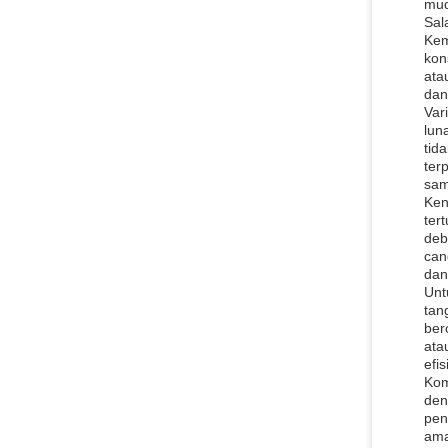
mud
Sal
Kem
kon
ata
dan 
Var
lun
tid
ter
sam
Ken
ter
deb
can
dan
Unt
tan
ber
ata
efi
Kom
den
pen
ama