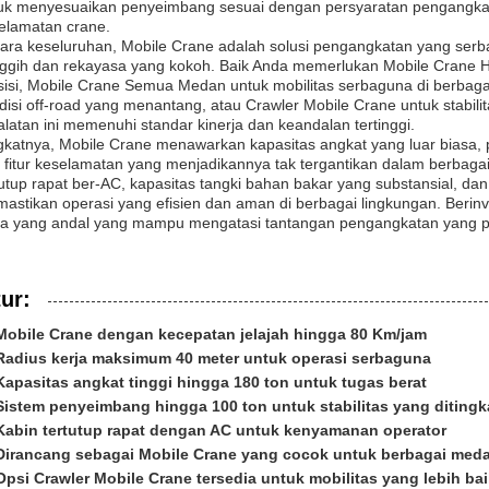
uk menyesuaikan penyeimbang sesuai dengan persyaratan pengangk
elamatan crane.
ara keseluruhan, Mobile Crane adalah solusi pengangkatan yang ser
ggih dan rekayasa yang kokoh. Baik Anda memerlukan Mobile Crane H
sisi, Mobile Crane Semua Medan untuk mobilitas serbaguna di berba
disi off-road yang menantang, atau Crawler Mobile Crane untuk stabilit
alatan ini memenuhi standar kinerja dan keandalan tertinggi.
gkatnya, Mobile Crane menawarkan kapasitas angkat yang luar biasa, p
 fitur keselamatan yang menjadikannya tak tergantikan dalam berbagai
tutup rapat ber-AC, kapasitas tangki bahan bakar yang substansial, d
astikan operasi yang efisien dan aman di berbagai lingkungan. Berin
ra yang andal yang mampu mengatasi tantangan pengangkatan yang p
tur:
Mobile Crane dengan kecepatan jelajah hingga 80 Km/jam
Radius kerja maksimum 40 meter untuk operasi serbaguna
Kapasitas angkat tinggi hingga 180 ton untuk tugas berat
Sistem penyeimbang hingga 100 ton untuk stabilitas yang diting
Kabin tertutup rapat dengan AC untuk kenyamanan operator
Dirancang sebagai Mobile Crane yang cocok untuk berbagai med
Opsi Crawler Mobile Crane tersedia untuk mobilitas yang lebih ba