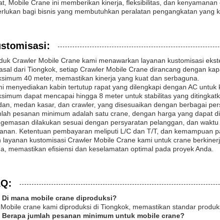
at, Mobile Crane ini memberikan kinerja, fleksibilitas, dan kenyamana
erlukan bagi bisnis yang membutuhkan peralatan pengangkatan yang k
stomisasi:
duk Crawler Mobile Crane kami menawarkan layanan kustomisasi ekste
asal dari Tiongkok, setiap Crawler Mobile Crane dirancang dengan ka
simum 40 meter, memastikan kinerja yang kuat dan serbaguna.
i menyediakan kabin tertutup rapat yang dilengkapi dengan AC untuk 
simum dapat mencapai hingga 8 meter untuk stabilitas yang ditingkat
an, medan kasar, dan crawler, yang disesuaikan dengan berbagai per
lah pesanan minimum adalah satu crane, dengan harga yang dapat di
gemasan dilakukan sesuai dengan persyaratan pelanggan, dan waktu p
anan. Ketentuan pembayaran meliputi L/C dan T/T, dan kemampuan p
ih layanan kustomisasi Crawler Mobile Crane kami untuk crane berkinerja
a, memastikan efisiensi dan keselamatan optimal pada proyek Anda.
Q:
 Di mana mobile crane diproduksi?
 Mobile crane kami diproduksi di Tiongkok, memastikan standar produksi
 Berapa jumlah pesanan minimum untuk mobile crane?