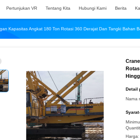
Pertunjukan VR
Tentang Kita
Hubungi Kami
Berita
Ka
an Kapasitas Angkat 180 Ton Rotasi 360 Derajat Dan Tangki Bahan Ba
Crane
Rotas
Hingg
Detail
Nama 
Syarat
Minimu
Quantit
Harga: