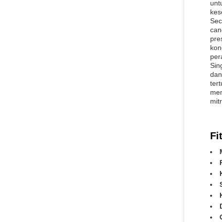
unt
kes
Sec
can
pre
kon
per
Sin
dan
ter
mem
mit
Fi