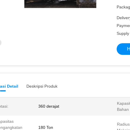
Packagi
Deliver
Paymen
Supply 
H
asi Detail
Deskripsi Produk
Kapasi
tasi:
360 derajat
Bahan 
pasitas
Radius
engangkatan
180 Ton