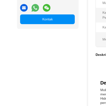
M
K
Pe
Kontak
Ka
Me
Deskri
De
Mob
mem
Hid
per