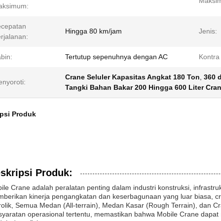
Maksi
aksimum:
ecepatan
Hingga 80 km/jam
Jenis:
rjalanan:
bin:
Tertutup sepenuhnya dengan AC
Kontra
Crane Seluler Kapasitas Angkat 180 Ton
,
360 d
nyoroti:
Tangki Bahan Bakar 200 Hingga 600 Liter Cran
psi Produk
skripsi Produk:
ile Crane adalah peralatan penting dalam industri konstruksi, infrastr
berikan kinerja pengangkatan dan keserbagunaan yang luar biasa, cra
rolik, Semua Medan (All-terrain), Medan Kasar (Rough Terrain), dan C
syaratan operasional tertentu, memastikan bahwa Mobile Crane dapat 