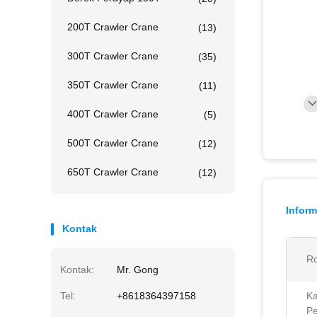
200T Crawler Crane
(13)
300T Crawler Crane
(35)
350T Crawler Crane
(11)
400T Crawler Crane
(5)
500T Crawler Crane
(12)
650T Crawler Crane
(12)
Inform
Kontak
Ro
Kontak:
Mr. Gong
Tel:
+8618364397158
Ka
P