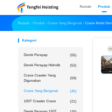
Rumah
Produk
Rumah
Produk
Crane Yang Bergerak
Crane Mobil Deng
Kategori
Derek Perayap
(55)
Derek Perayap Hidrolik
(52)
Crane Crawler Yang
(59)
Digunakan
Crane Yang Bergerak
(45)
100T Crawler Crane
(21)
Derek Perayap 150T
(20)