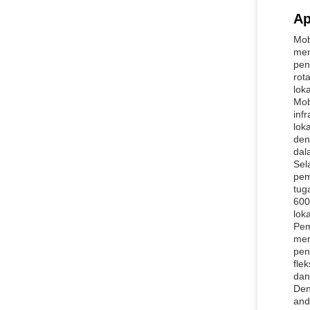
Ap
Mob
mem
pen
rot
lok
Mob
inf
lok
den
dal
Sel
pem
tug
600
loka
Pem
mem
pen
fle
dan 
Den
and