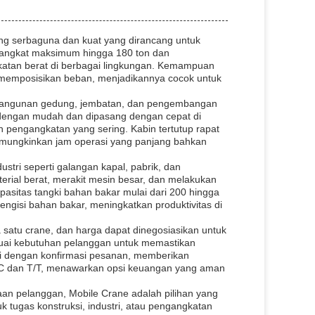
ang serbaguna dan kuat yang dirancang untuk
s angkat maksimum hingga 180 ton dan
gkatan berat di berbagai lingkungan. Kemampuan
at memposisikan beban, menjadikannya cocok untuk
mbangunan gedung, jembatan, dan pengembangan
t dengan mudah dan dipasang dengan cepat di
 pengangkatan yang sering. Kabin tertutup rapat
mungkinkan jam operasi yang panjang bahkan
ustri seperti galangan kapal, pabrik, dan
rial berat, merakit mesin besar, dan melakukan
sitas tangki bahan bakar mulai dari 200 hingga
engisi bahan bakar, meningkatkan produktivitas di
atu crane, dan harga dapat dinegosiasikan untuk
uai kebutuhan pelanggan untuk memastikan
ai dengan konfirmasi pesanan, memberikan
 L/C dan T/T, menawarkan opsi keuangan yang aman
n pelanggan, Mobile Crane adalah pilihan yang
uk tugas konstruksi, industri, atau pengangkatan