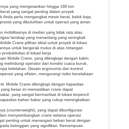
mumnya yang mengesankan hingga 180 ton.
erat yang sangat penting dalam proyek
Baik Anda perlu mengangkat mesin berat, balok baja,
presisi yang dibutuhkan untuk operasi yang aman
an mobilitasnya di medan yang tidak rata atau
avigasi lanskap yang menantang yang seringkali
Mobile Crane pilihan ideal untuk proyek di lokasi
annya untuk bergerak mulus di atas rintangan
oduktivitas di lokasi kerja.
ain Mobile Crane, yang dilengkapi dengan kabin
ng melindungi operator dari kondisi cuaca buruk,
npa kelelahan. Desain ergonomis dan kontrol
operasi yang efisien, mengurangi risiko kecelakaan
, Mobile Crane dilengkapi dengan kapasitas
r yang besar ini memastikan crane dapat
akar, yang sangat bermanfaat di lokasi terpencil
 kapasitas bahan bakar yang cukup meningkatkan
a (counterweight), yang dapat dikonfigurasi
alam menyeimbangkan crane selama operasi
angat penting untuk menangani beban berat dengan
 pada ketinggian yang signifikan. Kemampuan