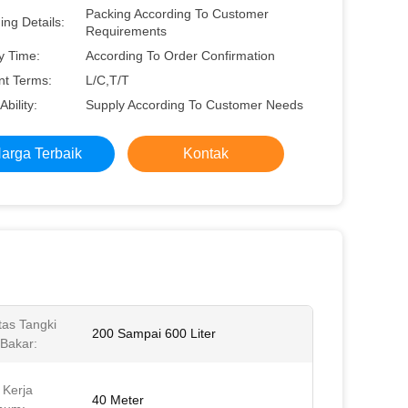
Packing According To Customer
ng Details:
Requirements
y Time:
According To Order Confirmation
t Terms:
L/C,T/T
Ability:
Supply According To Customer Needs
arga Terbaik
Kontak
tas Tangki
200 Sampai 600 Liter
Bakar:
 Kerja
40 Meter