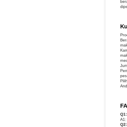
ber
dip
Ku
Pro
Ber
mak
Kam
mak
med
Jum
Pen
pes
Pil
And
FA
Q1:
A1:
Q2: