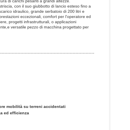
a di carichi pesanti a grandi altezze.
triscia, con il suo giubbotto di lancio esteso fino a
rico idraulico, grande serbatoio di 200 litri e
restazioni eccezionali, comfort per l'operatore ed
re, progetti infrastrutturali, o applicazioni
tente,e versatile pezzo di macchina progettato per
re mobilità su terreni accidentati
a ed efficienza