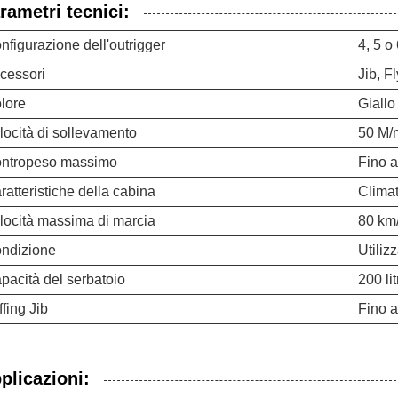
rametri tecnici:
nfigurazione dell'outrigger
4, 5 o
cessori
Jib, F
lore
Giallo
locità di sollevamento
50 M/
ntropeso massimo
Fino a
ratteristiche della cabina
Climat
locità massima di marcia
80 km
ndizione
Utiliz
pacità del serbatoio
200 lit
ffing Jib
Fino a
plicazioni: