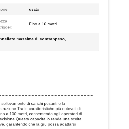
ione:
usato
ezza
Fino a 10 metri
trigger:
nnellate massima di contrappeso
,
 sollevamento di carichi pesanti e la
truzione.Tra le caratteristiche più notevoli di
fino a 100 metri, consentendo agli operatori di
ecisione.Questa capacità lo rende una scelta
tive, garantendo che la gru possa adattarsi