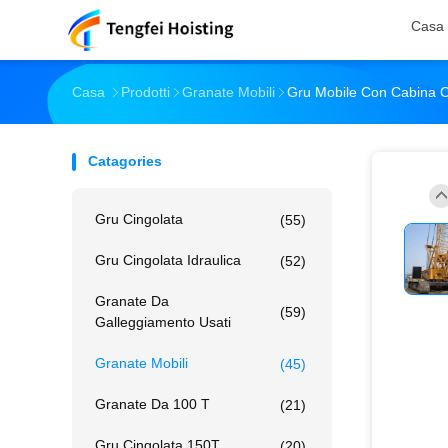
Casa
Casa
Prodotti
Granate Mobili
Gru Mobile Con Cabina Cl
Catagories
Gru Cingolata
(55)
Gru Cingolata Idraulica
(52)
Granate Da
(59)
Galleggiamento Usati
Granate Mobili
(45)
Granate Da 100 T
(21)
Gru Cingolata 150T
(20)