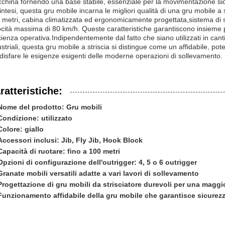
china fornendo una base stabile, essenziale per la movimentazione sicur
intesi, questa gru mobile incarna le migliori qualità di una gru mobile a s
 metri, cabina climatizzata ed ergonomicamente progettata,sistema di sca
ocità massima di 80 km/h. Queste caratteristiche garantiscono insieme p
cienza operativa.Indipendentemente dal fatto che siano utilizzati in cantie
ustriali, questa gru mobile a striscia si distingue come un affidabile, po
disfare le esigenze esigenti delle moderne operazioni di sollevamento.
ratteristiche:
Nome del prodotto: Gru mobili
Condizione: utilizzato
Colore: giallo
Accessori inclusi: Jib, Fly Jib, Hook Block
Capacità di ruotare: fino a 100 metri
Opzioni di configurazione dell'outrigger: 4, 5 o 6 outrigger
Granate mobili versatili adatte a vari lavori di sollevamento
Progettazione di gru mobili da strisciatore durevoli per una maggio
Funzionamento affidabile della gru mobile che garantisce sicurezz