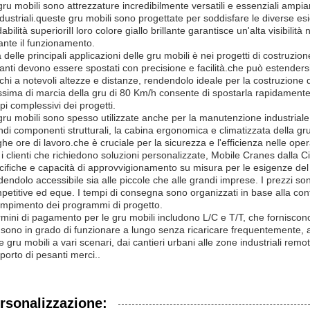
gru mobili sono attrezzature incredibilmente versatili e essenziali ampiam
ndustriali.queste gru mobili sono progettate per soddisfare le diverse e
dabilità superioriIl loro colore giallo brillante garantisce un'alta visibilità 
ante il funzionamento.
 delle principali applicazioni delle gru mobili è nei progetti di costruzio
anti devono essere spostati con precisione e facilità.che può estendersi 
chi a notevoli altezze e distanze, rendendolo ideale per la costruzione di 
sima di marcia della gru di 80 Km/h consente di spostarla rapidamente su
pi complessivi dei progetti.
gru mobili sono spesso utilizzate anche per la manutenzione industriale 
ndi componenti strutturali, la cabina ergonomica e climatizzata della gru 
he ore di lavoro.che è cruciale per la sicurezza e l'efficienza nelle opera
 i clienti che richiedono soluzioni personalizzate, Mobile Cranes dalla Cin
cifiche e capacità di approvvigionamento su misura per le esigenze del c
dendolo accessibile sia alle piccole che alle grandi imprese. I prezzi s
petitive ed eque. I tempi di consegna sono organizzati in base alla conf
mpimento dei programmi di progetto.
ermini di pagamento per le gru mobili includono L/C e T/T, che forniscon
 sono in grado di funzionare a lungo senza ricaricare frequentemente, a
e gru mobili a vari scenari, dai cantieri urbani alle zone industriali remo
sporto di pesanti merci..
rsonalizzazione: