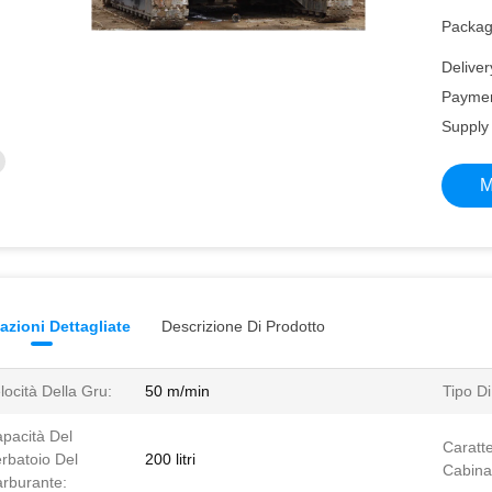
Packagi
Deliver
Paymen
Supply 
M
azioni Dettagliate
Descrizione Di Prodotto
locità Della Gru:
50 m/min
Tipo D
pacità Del
Caratte
rbatoio Del
200 litri
Cabina
rburante: