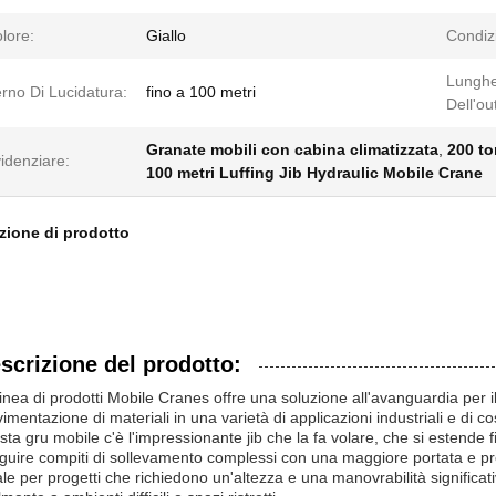
lore:
Giallo
Condiz
Lungh
rno Di Lucidatura:
fino a 100 metri
Dell'ou
Granate mobili con cabina climatizzata
,
200 to
idenziare:
100 metri Luffing Jib Hydraulic Mobile Crane
zione di prodotto
scrizione del prodotto:
linea di prodotti Mobile Cranes offre una soluzione all'avanguardia per il
mentazione di materiali in una varietà di applicazioni industriali e di cos
sta gru mobile c'è l'impressionante jib che la fa volare, che si estende 
guire compiti di sollevamento complessi con una maggiore portata e pr
ale per progetti che richiedono un'altezza e una manovrabilità significa