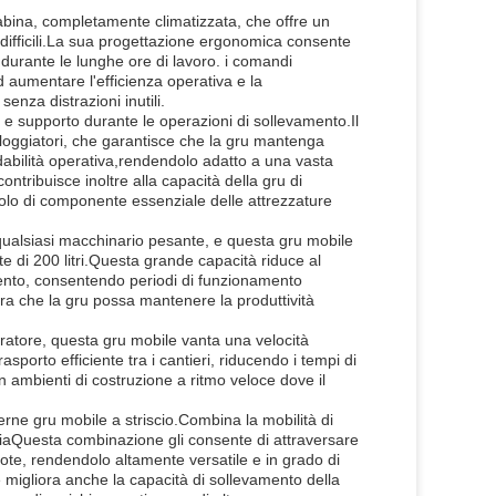
cabina, completamente climatizzata, che offre un
difficili.La sua progettazione ergonomica consente
 durante le lunghe ore di lavoro. i comandi
d aumentare l'efficienza operativa e la
enza distrazioni inutili.
à e supporto durante le operazioni di sollevamento.Il
loggiatori, che garantisce che la gru mantenga
ffidabilità operativa,rendendolo adatto a una vasta
ontribuisce inoltre alla capacità della gru di
uolo di componente essenziale delle attrezzature
er qualsiasi macchinario pesante, e questa gru mobile
e di 200 litri.Questa grande capacità riduce al
imento, consentendo periodi di funzionamento
a che la gru possa mantenere la produttività
eratore, questa gru mobile vanta una velocità
orto efficiente tra i cantieri, riducendo i tempi di
 ambienti di costruzione a ritmo veloce dove il
rne gru mobile a striscio.Combina la mobilità di
risciaQuesta combinazione gli consente di attraversare
 ruote, rendendolo altamente versatile e in grado di
e migliora anche la capacità di sollevamento della