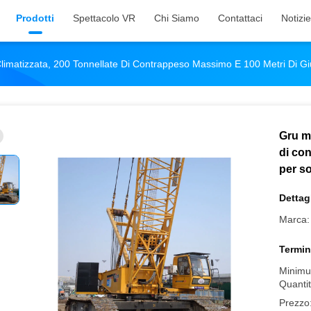
Prodotti
Spettacolo VR
Chi Siamo
Contattaci
Notizie
imatizzata, 200 Tonnellate Di Contrappeso Massimo E 100 Metri Di Gi
Gru mo
di co
per s
Dettagl
Marca:
Termin
Minimu
Quantit
Prezzo