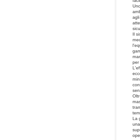
faci
Uno
amb
agl
att
sic
Il 
mec
l'eq
gam
man
per 
L'e
ecc
min
con
senz
Olt
mas
tra
tem
La 
una
supe
ope