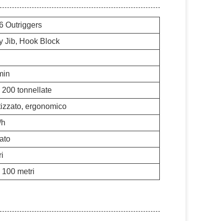
 6 Outriggers
ly Jib, Hook Block
min
 200 tonnellate
izzato, ergonomico
/h
zato
ri
 100 metri