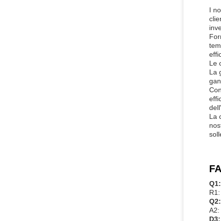
I n
clie
inv
For
tem
effi
Le 
La 
gan
Con
eff
del
La 
nost
sol
FA
Q1:
R1:
Q2:
A2:
D3: