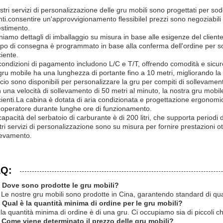
ostri servizi di personalizzazione delle gru mobili sono progettati per sod
nti.consentire un'approvvigionamento flessibileI prezzi sono negoziabili p
estimento.
niamo dettagli di imballaggio su misura in base alle esigenze del client
po di consegna è programmato in base alla conferma dell'ordine per so
ciente.
condizioni di pagamento includono L/C e T/T, offrendo comodità e sicure
gru mobile ha una lunghezza di portante fino a 10 metri, migliorando la 
cio sono disponibili per personalizzare la gru per compiti di sollevament
 una velocità di sollevamento di 50 metri al minuto, la nostra gru mobi
icienti.La cabina è dotata di aria condizionata e progettazione ergonomi
l'operatore durante lunghe ore di funzionamento.
capacità del serbatoio di carburante è di 200 litri, che supporta periodi 
ri servizi di personalizzazione sono su misura per fornire prestazioni ott
levamento.
Q:
 Dove sono prodotte le gru mobili?
 Le nostre gru mobili sono prodotte in Cina, garantendo standard di qualit
 Qual è la quantità minima di ordine per le gru mobili?
 la quantità minima di ordine è di una gru. Ci occupiamo sia di piccoli ch
 Come viene determinato il prezzo delle gru mobili?