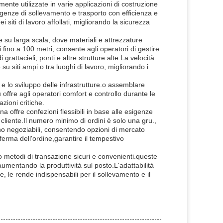
ente utilizzate in varie applicazioni di costruzione
sigenze di sollevamento e trasporto con efficienza e
nei siti di lavoro affollati, migliorando la sicurezza
ne su larga scala, dove materiali e attrezzature
fino a 100 metri, consente agli operatori di gestire
grattacieli, ponti e altre strutture alte.La velocità
 siti ampi o tra luoghi di lavoro, migliorando i
e lo sviluppo delle infrastrutture.o assemblare
offre agli operatori comfort e controllo durante le
zioni critiche.
a offre confezioni flessibili in base alle esigenze
liente.Il numero minimo di ordini è solo una gru.,
ono negoziabili, consentendo opzioni di mercato
erma dell'ordine,garantire il tempestivo
o metodi di transazione sicuri e convenienti.queste
umentando la produttività sul posto.L'adattabilità
te, le rende indispensabili per il sollevamento e il