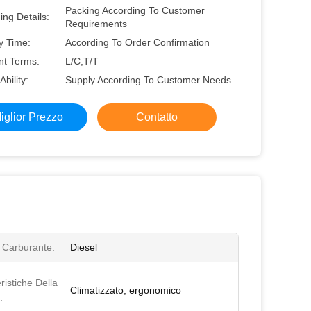
Packing According To Customer
ng Details:
Requirements
y Time:
According To Order Confirmation
t Terms:
L/C,T/T
Ability:
Supply According To Customer Needs
iglior Prezzo
Contatto
i Carburante:
Diesel
ristiche Della
Climatizzato, ergonomico
: