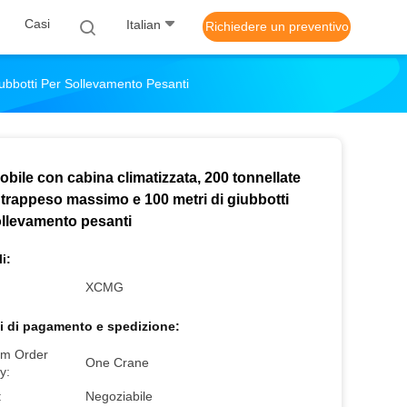
Casi
Italian
Richiedere un preventivo
ubbotti Per Sollevamento Pesanti
bile con cabina climatizzata, 200 tonnellate
ntrappeso massimo e 100 metri di giubbotti
ollevamento pesanti
i:
XCMG
i di pagamento e spedizione:
m Order
One Crane
y:
:
Negoziabile