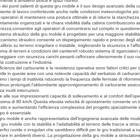
lmente a ambienti difficili e spazi ristretti.
 dei punti salienti di questa gru mobile è il suo design avanzato della 
iente di lavoro confortevole anche nelle condizioni meteorologiche più 
i operatori di mantenere una postura ottimale e di ridurre la stanchezza
entamente organizzati e la chiara visibilità dalla cabina contribuiscono a
urezza,consentire agli operatori di concentrarsi sul compito in questione s
sistema idraulico della gru mobile è progettato per una maggiore stabilit
canismo idraulico consente un dispiegamento rapido e preciso degli al
uilibrio su terreno irregolare o instabile, migliorando la sicurezza e l'a
ma di terreni e condizioni del cantiereIl robusto sistema di sganciatori c
eggiare con sicurezza carichi pesanti.rafforzare ulteriormente il suo r
la costruzione e l'industria.
fficienza del carburante e la resistenza operativa sono fattori critici p
elle in queste aree con una notevole capacità del serbatoio di carburant
imo i tempi di inattività riducendo la frequenza delle fermate di riforn
tinuo prolungati.l'abbondante approvvigionamento di carburante assicur
a inutili interruzioni.
re alle sue impressionanti capacità di sollevamento e al comfort dell'op
sima di 80 km/h.Questa elevata velocità di spostamento consente un trasp
nsito e aumentando l'efficienza complessiva del progetto.specialmente in
po è essenziale.
gru mobile è anche rappresentativa dell'ingegneria avanzata delle mode
 gru mobile con la stabilità e l'adattabilità al terreno delle tracce a st
rfici ruvide o irregolari che sarebbero difficili per le gru tradizionali a
rare in ambienti diversi..La progettazione della gru mobile a strisciator