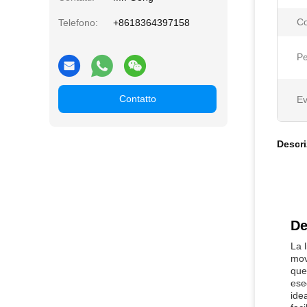
Co
Telefono:
+8618364397158
Pe
Contatto
Ev
Descri
De
La 
movi
que
ese
ide