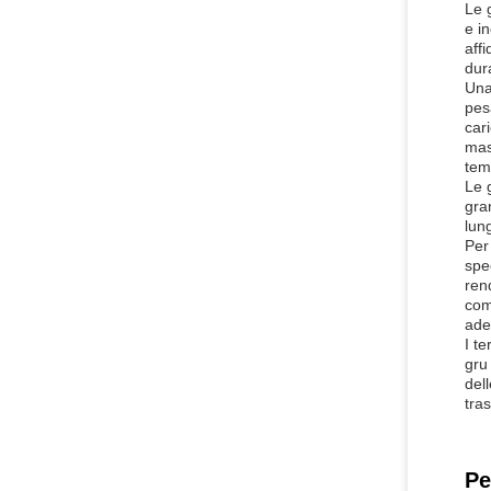
Le 
e i
affi
dur
Una
pes
cari
mas
tem
Le 
gra
lung
Per
spe
ren
com
ade
I t
gru
dell
tra
Pe