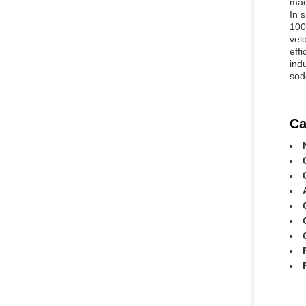
mac
In s
100
vel
effi
ind
sod
Ca