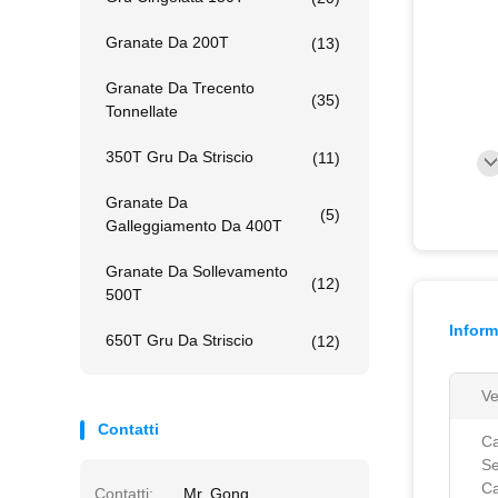
Granate Da 200T
(13)
Granate Da Trecento
(35)
Tonnellate
350T Gru Da Striscio
(11)
Granate Da
(5)
Galleggiamento Da 400T
Granate Da Sollevamento
(12)
500T
Inform
650T Gru Da Striscio
(12)
Ve
Contatti
Ca
Se
Ca
Contatti:
Mr. Gong