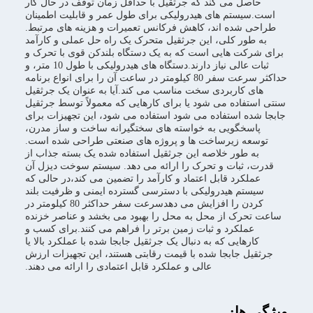
حاصل می کند که جرثقیل با حداقل زمان توقف در حال کار
است.سیستم های هیدرولیکی برای طول عمر و قابلیت اطمینان
طراحی شده اند، کاهش فرکانس تعمیرات و هزینه های مرتبط.
به طور کلی، این جرثقیل متحرک یک راه حل عملی و کارآمد
برای شرکت هایی است که به یک دستگاه بلندکن قوی با تحرک و
ثبات عالی نیاز دارند.دستگاه های هیدرولیکی با طول 10 متر، و
حداکثر سرعت سفر 80 کیلومتر در ساعت آن را برای انواع برنامه
های کاربردی سخت مناسب می کند.آیا به عنوان یک جرثقیل
سنتی استفاده می شود یا برای کارهایی که معمولاً توسط جرثقیل
جابجا شده استفاده می شود استفاده می شود، این تجهیزات برای
پاسخگویی به خواسته های سختگیرانه ساخت و ساز مدرن،
توسعه زیرساخت ها و پروژه های صنعتی طراحی شده است.
به طور خلاصه این جرثقیل استفاده شده یک بسته جذاب از
قدرت، ثبات و تحرک را ارائه می دهد. سیستم سوخت دیزل آن
عملکرد قابل اعتماد و کارآمد را تضمین می کند،در حالی که
سیستم هیدرولیکی با دسترسی گسترده ایمنی و ظرفیت بلند
کردن را افزایش می دهدسرعت سفر حداکثر 80 کیلومتر در
ساعت تحرک از محل به محل را بهبود می بخشد و عناصر خزنده
عملکرد و ثبات زمین برتر را فراهم می کنند.برای کسب و
کارهایی که به دنبال یک جرثقیل جابجا شده با عملکرد بالا یا
جرثقیل جابجا شده با قیمت رقابتی هستند، این تجهیزات ارزش
عالی و عملکرد قابل اعتمادی را ارائه می دهند.
ویژگی ها: