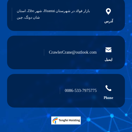
بازار فولاد در شهرستان Huantai، شهر Zibo، استان
شان دونگ، چین
آدرس
CrawlerCrane@outlook.com
ایمیل
0086-533-7975775
Phone