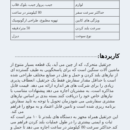
لوازم
جیب، پرواز جیب، بلوک قلاب
حداکثر سرعت سفر
80 کیلومتر در ساعت
ویژگی های کابین
تهویه مطبوع، طراحی ارگونومیک
سرعت بلند کردن
50 متر/دقیقه
نوع سوخت
دیزل
کاربردها:
جرثقیل متحرک، که از چین می آید، یک قطعه بسیار متنوع از
ماشین آلات سنگین است که برای پاسخگویی به طیف گسترده ای
از نیازهای بلند کردن و حمل و نقل در صنایع مختلف طراحی شده
است.با حداقل مقدار سفارش فقط یک جرثقیل، انعطاف پذیری
زیادی را برای شرکت های هر اندازه ارائه می دهد. قیمت قابل
مذاکره است، به مشتریان اجازه می دهد پیشنهادات متناسب با
نیازهای خاص خود را دریافت کنند.بسته بندی بر اساس نیازهای
مشتری سفارشی می شودزمان تحویل با توجه به تایید سفارش
برنامه ریزی شده است و تامین قابل اعتماد و به موقع را فراهم
می کند.
این جرثقیل همراه مجهز به دستگاه های بلندتر تا ۱۰ متر است که
ثبات و ایمنی بیشتری را در طول عملیات بلند کردن فراهم می
کند.حداکثر سرعت 80 کیلومتر در ساعت اجازه می دهد تا حمل و