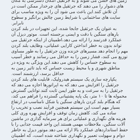
زمین های خشن می شوند و به جرثقیل امکان دسترسی به مکان
های دشوار را می دهند که جرثقیل های چرخدار ممکن است در
آن تلاش کنند.این باعث می شود آن را به ویژه مناسب برای
سایت های ساختمانی با شرایط زمین چالش برانگیز و سطوح
نابرابر.
به عنوان یک جرثقیل جابجا شده، این تجهیزات در بلند کردن
بارهای سنگین با دقت و ایمنی برجسته است. موتور دیزل آن
عملکرد قدرتمند را ارائه می دهد،اطمینان از اینکه جرثقیل می
تواند بدون به خطر انداختن کارایی عملیاتی، وظایف بلند کردن
مهم را انجام دهد.مسیرهای خزنده وزن جرثقیل را به طور مساوی
توزیع می کنند، فشار زمین را به حداقل می رسانند و خطر آسیب
به سطوح حساس را کاهش می دهند.این ویژگی به ویژه در
مناطق شهری و یا محیط زیست حساس که باید تاثیر زمین به
حداقل برسد، ارزشمند است.
یکپارچه سازی یک سیستم هیدرولیک، قابلیت های بلند کردن
جرثقیل را افزایش می دهد.که به اپراتورها اجازه می دهد که
جرثقیل را به سرعت و به طور ایمن ثابت کنند.توانایی گسترش
محموله ها تا ۱۰ متر، یک پایه پشتیبانی گسترده را فراهم می کند،
که هنگام بلند کردن بارهای سنگین یا شکل نامناسب در ارتفاع
بسیار مهم است.این سیستم همچنین فرآیند نصب و تخریب را
ساده می کند، کاهش زمان توقف و افزایش بهره وری کلی
هزینه های نگهداری و عملیاتی برای هر سرمایه گذاری در ماشین
آلات سنگین، ملاحظات مهمی هستند.این واحد قیمت جذابی را با
حفظ استانداردهای عملکرد بالا ارائه می دهد.موتور دیزل به خاطر
دوام و سهولت تعمیر و نگهداری شناخته شده است، که اطمینان