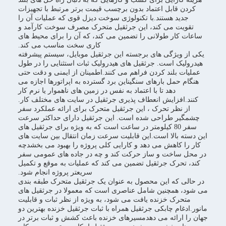
کردن قابل اعتماد بدون برچسب قیمت برتر مرتبط با تجهیزات
جدید هستند.با تکنولوژی سوخت دیزل قوی که عملیات آن را
تقویت می کند، این جرثقیل متحرک مصرف سوخت کارآمد و
ساعات کار طولانی را تضمین می کند، که آن را برای محیط های
کاری سخت مناسب می کند.
یکی از ویژگی های برجسته این جرثقیل موبایل، سیستم پیشرفته
هیدرولیک است. جرثقیل های هیدرولیک ثبات استثنایی را در طول
عملیات بلند کردن فراهم می کنند.اطمینان از ایمنی و دقت حتی
هنگام حمل بارهای سنگیناین برد گسترده به اپراتورها اجازه می
دهد تا با اعتماد به نفس در زمین های ناهموار یا نرم کار
کنند.افزایش انعطاف پذیری جرثقیل در سایت های مختلف کار.
از نظر تحرک ، این جرثقیل متحرک برای ارائه عملکرد سفر
چشمگیر طراحی شده است. این جرثقیل دارای حداکثر سرعت
سفر 80 کیلومتر در ساعت است که به ویژه برای جرثقیل های
این دسته بالا است.این قابلیت سرعت زمان انتقال بین سایت های
کار را کاهش می دهد و کارایی کلی پروژه را بهبود می بخشدچه
در محل ساخت و ساز حرکت کند و چه در جاده های عمومی سفر
کند، تحرک جرثقیل تضمین می کند که عملیات به موقع و تکمیل
سریعتر پروژه انجام شود.
در حالی که این محصول به عنوان یک جرثقیل متحرک طبقه بندی
می شود، همچنین شامل عناصری است که معمولا در جرثقیل های
متحرک خزنده یافت می شود، به ویژه از نظر ثبات و قابلیت
مانور.ادغام چابکی جرثقیل همراه با ثبات جرثقیل خزنده بهترین دو
جهان را ارائه می دهدمسیرهای خزنده باعث کشش و ثبات برتر در