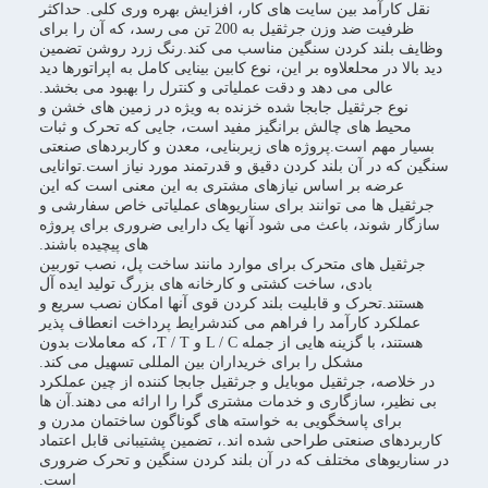
نقل کارآمد بین سایت های کار، افزایش بهره وری کلی. حداکثر
ظرفیت ضد وزن جرثقیل به 200 تن می رسد، که آن را برای
وظایف بلند کردن سنگین مناسب می کند.رنگ زرد روشن تضمین
دید بالا در محلعلاوه بر این، نوع کابین بینایی کامل به اپراتورها دید
عالی می دهد و دقت عملیاتی و کنترل را بهبود می بخشد.
نوع جرثقیل جابجا شده خزنده به ویژه در زمین های خشن و
محیط های چالش برانگیز مفید است، جایی که تحرک و ثبات
بسیار مهم است.پروژه های زیربنایی، معدن و کاربردهای صنعتی
سنگین که در آن بلند کردن دقیق و قدرتمند مورد نیاز است.توانایی
عرضه بر اساس نیازهای مشتری به این معنی است که این
جرثقیل ها می توانند برای سناریوهای عملیاتی خاص سفارشی و
سازگار شوند، باعث می شود آنها یک دارایی ضروری برای پروژه
های پیچیده باشند.
جرثقیل های متحرک برای موارد مانند ساخت پل، نصب توربین
بادی، ساخت کشتی و کارخانه های بزرگ تولید ایده آل
هستند.تحرک و قابلیت بلند کردن قوی آنها امکان نصب سریع و
عملکرد کارآمد را فراهم می کندشرایط پرداخت انعطاف پذیر
هستند، با گزینه هایی از جمله L / C و T / T، که معاملات بدون
مشکل را برای خریداران بین المللی تسهیل می کند.
در خلاصه، جرثقیل موبایل و جرثقیل جابجا کننده از چین عملکرد
بی نظیر، سازگاری و خدمات مشتری گرا را ارائه می دهند.آن ها
برای پاسخگویی به خواسته های گوناگون ساختمان مدرن و
کاربردهای صنعتی طراحی شده اند.، تضمین پشتیبانی قابل اعتماد
در سناریوهای مختلف که در آن بلند کردن سنگین و تحرک ضروری
است.