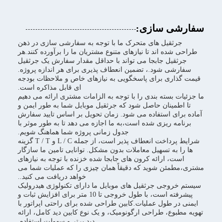
سفارشی سازی:
جرثقیل های متحرک ما با توجه به سفارشی سازی در ذهن
طراحی شده اند تا نیازهای متنوع مشتریان ما را برآورده کنند.هر
جرثقیل جابجا می تواند با حداقل مقدار سفارش یک جرثقیل
سفارشی شود.، تضمین انعطاف پذیری برای هر اندازه پروژه.
قیمت گذاری برای پاسخگویی به نیازهای خاص و ملاحظات بودجه
ای قابل مذاکره است.
ما جزئیات بسته بندی را با توجه به الزامات مشتری ارائه می دهیم
تا اطمینان حاصل شود که جرثقیل موبایل شما به طور ایمن و
آماده برای استفاده می شود. زمان تحویل بر اساس تایید سفارش
برنامه ریزی شده است،به ما اجازه می دهد تا به طور موثر با
جدول زمانی پروژه شما هماهنگ شویم.
شرایط پرداخت انعطاف پذیر است، از جمله L / C و T / T گزینه
ها را به تسهیل معاملات بدون مشکل. توانایی تامین ما سازگار
است، ارائه کرون های جابجا شده خزنده با توجه به نیازهای
مشتری،مطمئن شوید که دقیقاً همان چیزی را که عملیات شما می
خواهد دریافت می کنید..
سیستم خروجی جرثقیل های موبایل ما دارای تکنولوژی هیدرولیک
پیشرفته است، با طول خروجی تا 10 متر برای افزایش ثبات و
ایمنی در طول عملیات.کابین طراحی شده برای راحتی اپراتور با
تهویه مطبوع، طراحی ارگونومیک، و یک نوع کابین دید کامل، ارائه
دید برتر و سهولت استفاده.