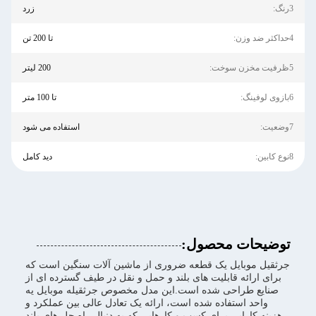
3رنگ:
زرد
4حداکثر ضد وزن:
تا 200 تن
5ظرفیت مخزن سوخت:
200 لیتر
6بازوی لوفینگ:
تا 100 متر
7وضعیت:
استفاده می شود
8نوع کابین:
دید کامل
توضیحات محصول:
جرثقیل موبایل یک قطعه ضروری از ماشین آلات سنگین است که
برای ارائه قابلیت های بلند و حمل و نقل در طیف گسترده ای از
صنایع طراحی شده است.اين مدل مخصوص جرثقيله موبايل يه
واحد استفاده شده است، ارائه یک تعادل عالی بین عملکرد و
هزینه کارایی برای کسب و کارهایی که به دنبال راه حل های بلند