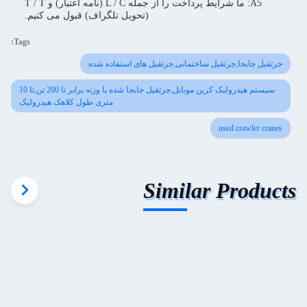
A5: ما شرایط پرداخت را از جمله L / C (نامه اعتبار) و T / T
(تحويل تلگراف) قبول می کنیم.
Tags:
جرثقیل جابجا,جرثقیل ساختمانی,جرثقیل های استفاده شده
سیستم هیدرولیک کرین موبایل,جرثقیل جابجا شده با وزنه برابر تا 200 تن,تا 10
متری طول کلاهک هیدرولیک
used crawler cranes
Similar Products