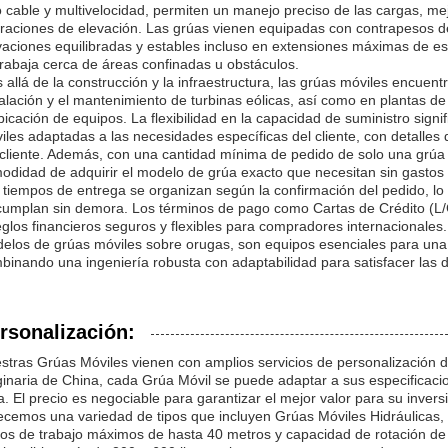
o cable y multivelocidad, permiten un manejo preciso de las cargas, mej
raciones de elevación. Las grúas vienen equipadas con contrapesos de
vaciones equilibradas y estables incluso en extensiones máximas de est
trabaja cerca de áreas confinadas u obstáculos.
 allá de la construcción y la infraestructura, las grúas móviles encuentr
talación y el mantenimiento de turbinas eólicas, así como en plantas de
bicación de equipos. La flexibilidad en la capacidad de suministro sign
iles adaptadas a las necesidades específicas del cliente, con detalles
 cliente. Además, con una cantidad mínima de pedido de solo una grúa y 
odidad de adquirir el modelo de grúa exacto que necesitan sin gastos
 tiempos de entrega se organizan según la confirmación del pedido, lo
cumplan sin demora. Los términos de pago como Cartas de Crédito (L/C
eglos financieros seguros y flexibles para compradores internacionales. 
elos de grúas móviles sobre orugas, son equipos esenciales para una
binando una ingeniería robusta con adaptabilidad para satisfacer las
rsonalización:
stras Grúas Móviles vienen con amplios servicios de personalización de
ginaria de China, cada Grúa Móvil se puede adaptar a sus especificac
a. El precio es negociable para garantizar el mejor valor para su invers
ecemos una variedad de tipos que incluyen Grúas Móviles Hidráulicas,
ios de trabajo máximos de hasta 40 metros y capacidad de rotación de