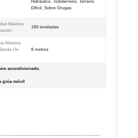
Hidráulico, Todoterreno, Terreno
Difícil, Sobre Orugas
idad Máxima
180 toneladas
vación:
cia Máxima
Banda De
8 metros
aire acondicionado
,
 grúa móvil