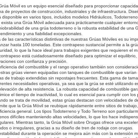
Grúa Móvil es un equipo esencial diseñado para proporcionar capacid
a de proyectos de construcción, industriales y de infraestructura. Diseñ
á disponible en varios tipos, incluidos modelos Hidráulicos, Todoterren
 exista una Grúa Móvil adecuada para prácticamente cualquier entorno 
iobrabilidad de una grúa todoterreno o la robusta estabilidad de una
rendimiento y una fiabilidad excepcionales.
 de las características distintivas de nuestras Grúas Móviles es su i
anzar hasta 100 toneladas. Este contrapeso sustancial permite a la gr
uridad, lo que la hace ideal para trabajos exigentes que requieren el 
contrapeso está cuidadosamente diseñado para optimizar el equilibrio
vaciones con confianza y precisión.
eficiencia del combustible y el rango operativo también son consideraci
stras grúas vienen equipadas con tanques de combustible que varían e
as de trabajo extendidas sin repostajes frecuentes. Esta gama de tam
erentes necesidades operativas, ya sea que la grúa se esté utilizando e
elevación de alta resistencia. La robusta capacidad de combustible ga
imice el tiempo de inactividad, lo cual es esencial para cumplir con los
ndo se trata de movilidad, estas grúas destacan con velocidades de 
mite que la Grúa Móvil se reubique rápidamente entre sitios de trabaj
eficiencia general. Los tipos Todoterreno y Todo Terreno son particula
renos difíciles manteniendo altas velocidades, lo que los hace indispe
egulares. Mientras tanto, la Grúa Móvil sobre Orugas ofrece una excelen
ndos o irregulares, gracias a su diseño de tren de rodaje con orugas.
estabilidad durante la operación se mejora aún más con la extensión m