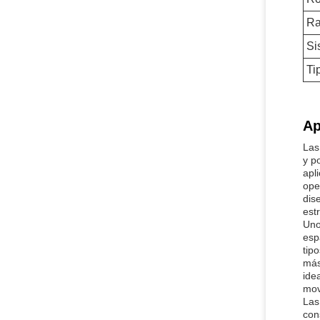
Ra
Si
Ti
Ap
Las
y p
apl
ope
dis
est
Uno
esp
tip
más
ide
mov
Las
con