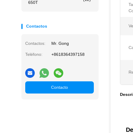
650T
T
Co
Ve
Contactos
Contactos:
Mr. Gong
Ca
Teléfono:
+8618364397158
Re
Contacto
Descr
De