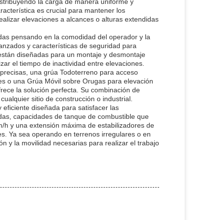
distribuyendo la carga de manera uniforme y
acterística es crucial para mantener los
ealizar elevaciones a alcances o alturas extendidas
adas pensando en la comodidad del operador y la
anzados y características de seguridad para
én están diseñadas para un montaje y desmontaje
izar el tiempo de inactividad entre elevaciones.
 precisas, una grúa Todoterreno para acceso
ciles o una Grúa Móvil sobre Orugas para elevación
frece la solución perfecta. Su combinación de
ualquier sitio de construcción o industrial.
eficiente diseñada para satisfacer las
adas, capacidades de tanque de combustible que
m/h y una extensión máxima de estabilizadores de
es. Ya sea operando en terrenos irregulares o en
ón y la movilidad necesarias para realizar el trabajo