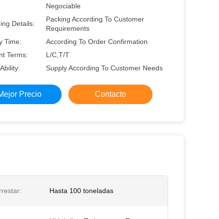
Negociable
Packing According To Customer
ng Details:
Requirements
y Time:
According To Order Confirmation
t Terms:
L/C,T/T
Ability:
Supply According To Customer Needs
Mejor Precio
Contacto
restar:
Hasta 100 toneladas