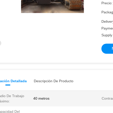
Precio:
Packagi
Deliver
Paymen
Supply 
ación Detallada
Descripción De Producto
dio De Trabajo
40 metros
Contrar
áximo:
pacidad Del