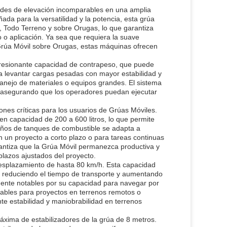
ades de elevación incomparables en una amplia
ada para la versatilidad y la potencia, esta grúa
o, Todo Terreno y sobre Orugas, lo que garantiza
o aplicación. Ya sea que requiera la suave
 Grúa Móvil sobre Orugas, estas máquinas ofrecen
mpresionante capacidad de contrapeso, que puede
úa levantar cargas pesadas con mayor estabilidad y
manejo de materiales o equipos grandes. El sistema
, asegurando que los operadores puedan ejecutar
ones críticas para los usuarios de Grúas Móviles.
n capacidad de 200 a 600 litros, lo que permite
años de tanques de combustible se adapta a
n un proyecto a corto plazo o para tareas continuas
rantiza que la Grúa Móvil permanezca productiva y
 plazos ajustados del proyecto.
desplazamiento de hasta 80 km/h. Esta capacidad
o, reduciendo el tiempo de transporte y aumentando
rmente notables por su capacidad para navegar por
nsables para proyectos en terrenos remotos o
te estabilidad y maniobrabilidad en terrenos
áxima de estabilizadores de la grúa de 8 metros.