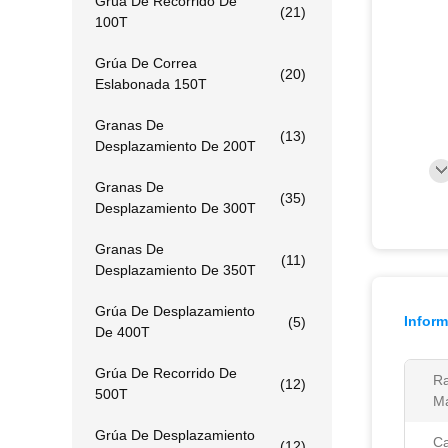
Grúa De Recorrido De
(21)
100T
Grúa De Correa
(20)
Eslabonada 150T
Granas De
(13)
Desplazamiento De 200T
Granas De
(35)
Desplazamiento De 300T
Granas De
(11)
Desplazamiento De 350T
Grúa De Desplazamiento
Inform
(5)
De 400T
Grúa De Recorrido De
Ra
(12)
500T
M
Grúa De Desplazamiento
Ca
(12)