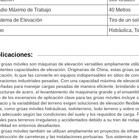
dio Máximo de Trabajo
40 Metros
stema de Elevación
Tiro de un so
po
Hidráulica, T
licaciones:
 grúas móviles son máquinas de elevación versátiles ampliamente utili
otentes capacidades de elevación. Originarias de China, estas grúas s
icación, lo que las convierte en equipos indispensables en sitios de con
raciones industriales pesadas. Con una capacidad máxima de elevación
eñadas para manejar cargas pesadas de manera eficiente, brindando so
ructuras de acero, el levantamiento de maquinaria grande y el ensamb
 de los escenarios de aplicación clave para las grúas móviles incluye s
acio y la variabilidad del terreno exigen soluciones de elevación flexible
os, como grúas móviles hidráulicas, todoterreno, todo terreno y sobre o
 adecuado según las condiciones del suelo y los requisitos de carga. 
ales para terrenos irregulares y accidentados debido a su tren de roda
ilidad en entornos desafiantes.
 grúas móviles también se utilizan ampliamente en proyectos de infrae
strucción de carreteras y las instalaciones portuarias. Sus sistemas de 