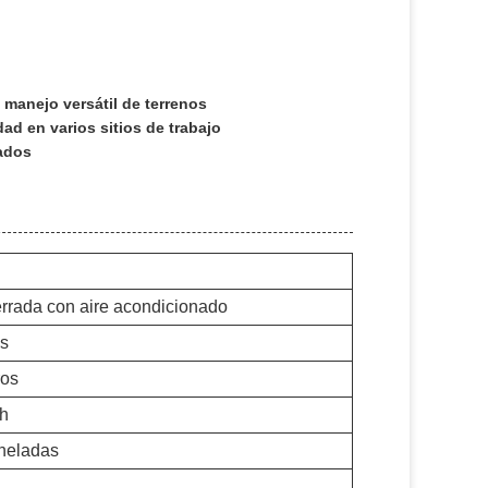
manejo versátil de terrenos
ad en varios sitios de trabajo
zados
errada con aire acondicionado
s
ros
h
neladas