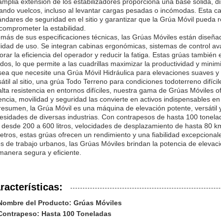
amplia extensión de los estabilizadores proporciona una base sólida, 
tando vuelcos, incluso al levantar cargas pesadas o incómodas. Esta car
ándares de seguridad en el sitio y garantizar que la Grúa Móvil pueda r
 comprometer la estabilidad.
más de sus especificaciones técnicas, las Grúas Móviles están diseñ
ilidad de uso. Se integran cabinas ergonómicas, sistemas de control av
orar la eficiencia del operador y reducir la fatiga. Estas grúas tambi
idos, lo que permite a las cuadrillas maximizar la productividad y minim
sea que necesite una Grúa Móvil Hidráulica para elevaciones suaves y
sátil al sitio, una grúa Todo Terreno para condiciones todoterreno difí
alta resistencia en entornos difíciles, nuestra gama de Grúas Móviles o
encia, movilidad y seguridad las convierte en activos indispensables en c
resumen, la Grúa Móvil es una máquina de elevación potente, versátil y 
esidades de diversas industrias. Con contrapesos de hasta 100 tonel
 desde 200 a 600 litros, velocidades de desplazamiento de hasta 80 k
etros, estas grúas ofrecen un rendimiento y una fiabilidad excepcional
ios de trabajo urbanos, las Grúas Móviles brindan la potencia de elevaci
manera segura y eficiente.
racterísticas:
Nombre del Producto: Grúas Móviles
Contrapeso: Hasta 100 Toneladas