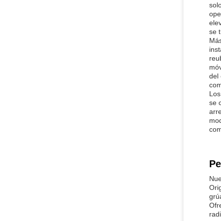
sol
ope
ele
se 
Más
ins
reu
móv
del
com
Los
se 
arr
mod
com
Pe
Nue
Ori
grú
Ofr
rad