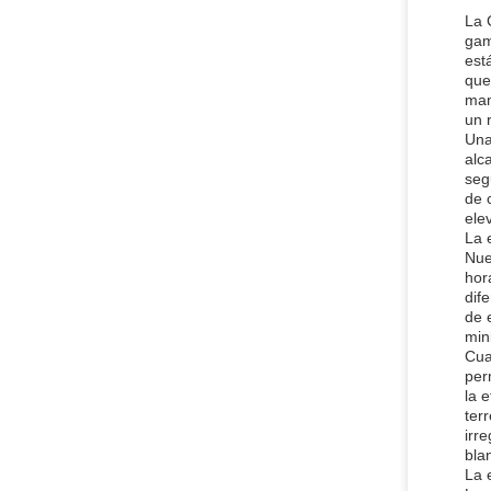
La 
gam
est
que
man
un 
Una
alc
seg
de 
ele
La 
Nue
hor
dif
de 
min
Cua
per
la 
ter
irr
bla
La 