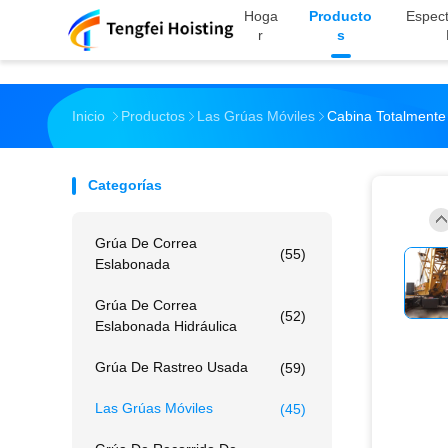
Hoga
Producto
Espect
R
S
Inicio
Productos
Las Grúas Móviles
Cabina Totalmente
Categorías
Grúa De Correa
(55)
Eslabonada
Grúa De Correa
(52)
Eslabonada Hidráulica
Grúa De Rastreo Usada
(59)
Las Grúas Móviles
(45)