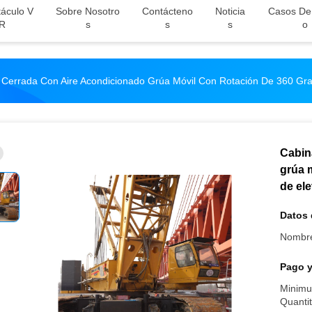
áculo V
Sobre Nosotro
Contácteno
Noticia
Casos De
R
S
S
S
O
 Cerrada Con Aire Acondicionado Grúa Móvil Con Rotación De 360 G
Cabin
grúa 
de el
Datos 
Nombre
Pago y
Minimu
Quantit