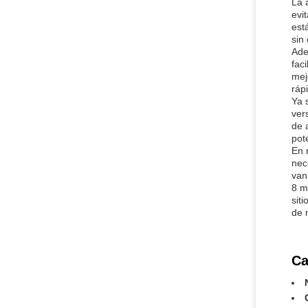
La 
evi
est
sin
Ade
fac
mej
ráp
Ya 
ver
de 
pot
En 
nec
van
8 m
sit
de 
Ca