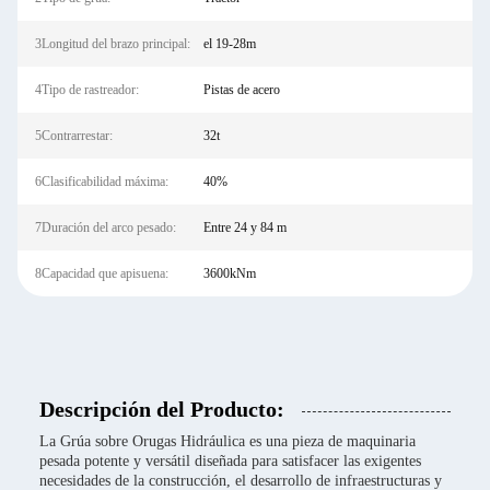
3Longitud del brazo principal:
el 19-28m
4Tipo de rastreador:
Pistas de acero
5Contrarrestar:
32t
6Clasificabilidad máxima:
40%
7Duración del arco pesado:
Entre 24 y 84 m
8Capacidad que apisuena:
3600kNm
Descripción del Producto:
La Grúa sobre Orugas Hidráulica es una pieza de maquinaria
pesada potente y versátil diseñada para satisfacer las exigentes
necesidades de la construcción, el desarrollo de infraestructuras y