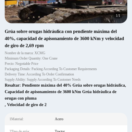
1
/
1
Grúa sobre orugas hidráulica con pendiente máxima del
40%, capacidad de apisonamiento de 3600 kNm y velocidad
de giro de 2,69 rpm
Nombre de la marca: XCMG
Minimum Order Quantity: One Crane
Precio: Negotiable Price
Packaging Details: Packing According To Customer Requirements
Delivery Time: According To Order Confirmation
Supply Ability: Supply According To Customer Needs
Resaltar:
Pendiente máxima del 40% Grúa sobre orugas hidráulica
,
Capacidad de apisonamiento de 3600 kNm Grúa hidráulica de
orugas con pluma
,
Velocidad de giro de 2
1Material:
Acero
2Tipo de grúa:
Tractor