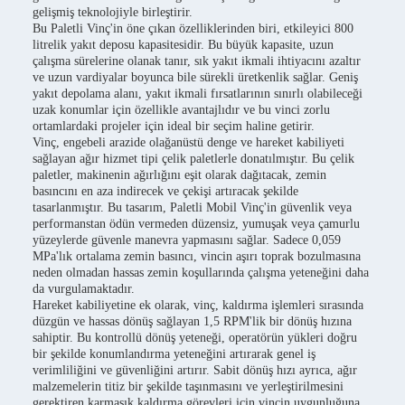
gelişmiş teknolojiyle birleştirir.
Bu Paletli Vinç'in öne çıkan özelliklerinden biri, etkileyici 800
litrelik yakıt deposu kapasitesidir. Bu büyük kapasite, uzun
çalışma sürelerine olanak tanır, sık yakıt ikmali ihtiyacını azaltır
ve uzun vardiyalar boyunca bile sürekli üretkenlik sağlar. Geniş
yakıt depolama alanı, yakıt ikmali fırsatlarının sınırlı olabileceği
uzak konumlar için özellikle avantajlıdır ve bu vinci zorlu
ortamlardaki projeler için ideal bir seçim haline getirir.
Vinç, engebeli arazide olağanüstü denge ve hareket kabiliyeti
sağlayan ağır hizmet tipi çelik paletlerle donatılmıştır. Bu çelik
paletler, makinenin ağırlığını eşit olarak dağıtacak, zemin
basıncını en aza indirecek ve çekişi artıracak şekilde
tasarlanmıştır. Bu tasarım, Paletli Mobil Vinç'in güvenlik veya
performanstan ödün vermeden düzensiz, yumuşak veya çamurlu
yüzeylerde güvenle manevra yapmasını sağlar. Sadece 0,059
MPa'lık ortalama zemin basıncı, vincin aşırı toprak bozulmasına
neden olmadan hassas zemin koşullarında çalışma yeteneğini daha
da vurgulamaktadır.
Hareket kabiliyetine ek olarak, vinç, kaldırma işlemleri sırasında
düzgün ve hassas dönüş sağlayan 1,5 RPM'lik bir dönüş hızına
sahiptir. Bu kontrollü dönüş yeteneği, operatörün yükleri doğru
bir şekilde konumlandırma yeteneğini artırarak genel iş
verimliliğini ve güvenliğini artırır. Sabit dönüş hızı ayrıca, ağır
malzemelerin titiz bir şekilde taşınmasını ve yerleştirilmesini
gerektiren karmaşık kaldırma görevleri için vincin uygunluğuna