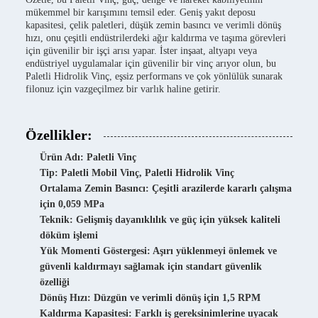
mükemmel bir karışımını temsil eder. Geniş yakıt deposu
kapasitesi, çelik paletleri, düşük zemin basıncı ve verimli dönüş
hızı, onu çeşitli endüstrilerdeki ağır kaldırma ve taşıma görevleri
için güvenilir bir işçi arısı yapar. İster inşaat, altyapı veya
endüstriyel uygulamalar için güvenilir bir vinç arıyor olun, bu
Paletli Hidrolik Vinç, eşsiz performans ve çok yönlülük sunarak
filonuz için vazgeçilmez bir varlık haline getirir.
Özellikler:
Ürün Adı: Paletli Vinç
Tip: Paletli Mobil Vinç, Paletli Hidrolik Vinç
Ortalama Zemin Basıncı: Çeşitli arazilerde kararlı çalışma
için 0,059 MPa
Teknik: Gelişmiş dayanıklılık ve güç için yüksek kaliteli
döküm işlemi
Yük Momenti Göstergesi: Aşırı yüklenmeyi önlemek ve
güvenli kaldırmayı sağlamak için standart güvenlik
özelliği
Dönüş Hızı: Düzgün ve verimli dönüş için 1,5 RPM
Kaldırma Kapasitesi: Farklı iş gereksinimlerine uyacak