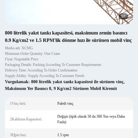
1
/
1
800 litrelik yakıt tankı kapasitesi, maksimum zemin basıncı
0.9 Kg/cm2 ve 1.5 RPM'lik dönme hızı ile sürünen mobil vinç
Marka adı: XCMG
Minimum Order Quantity: One Crane
Fiyat: Negotiable Price
Packaging Details: Packing According To Customer Requirements
Delivery Time: According To Order Confirmation
Supply Ability: Supply According To Customer Needs
Vurgulamak:
800 litrelik yakıt tankı kapasitesi ile sürünen vinç
,
Maksimum Yer Basıncı 0
,
9 Kg/cm2 Sürünen Mobil Kiremit
1Vinç türü:
Paletli vinç
Değişir (tipik olarak 50 ila 300 Ton veya Daha
2Kaldırma Kapasitesi:
Fazla)
3Eğim hızı:
1.5 rpm