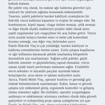
katkıda bulunur.
Bir paletli vinç olarak, bu makine ağır kaldırma görevleri için
istikrarlı bir platform sağlama konusunda mükemmeldir.
Tasarımı, paletli paletlerin hareket kabiliyeti avantajlarını bir
hidrolik vincin kaldırma kapasitesi ve erişimi ile entegre eder. Bu
kombinasyon, köprü inşaatı, rüzgar türbini montajı, çelik montajı
ve diğer büyük ölçekli endüstriyel projeler dahil olmak üzere
çeşitli uygulamalar için vazgeçilmez bir araç haline getirir. Vincin
zorlu arazide kolayca hareket etme ve üstün yük kontrolünü
koruma yeteneği, onu diğer vinç türlerinden ayırır.
Paletli Hidrolik Vinç'in çok yönlülüğü, hareket kabiliyeti ve
kaldırma yeteneklerinin ötesine uzanır. Zorlu çalışma koşullarına
ve ağır kullanıma dayanacak şekilde tasarlanmış bileşenlerle
dayanıklılık için tasarlanmıştır. Sağlam çelik paletler, güçlü
hidrolik sistemler ve güçlendirilmiş yapısal elemanlar, vincin
zaman içinde tutarlı performans sunmasını sağlar. Erişilebilir
servis noktaları ve dayanıklı parçalar sayesinde bakım
kolaylaştırılır, arıza süresi ve işletme maliyetleri azalır.
Ayrıca, Paletli Mobil Vinç, operatör konforu ve güvenliği göz
önünde bulundurularak tasarlanmıştır. Kabin, hassas ve güvenli
çalışma için mükemmel görüş, ergonomik kontroller ve gelişmiş
izleme sistemleri sağlar. Bu özellikler, operatör yorgunluğunu
azaltmaya ve odaklanmayı artırmaya yardımcı olarak daha güvenli
şantiyelere ve iyileştirilmiş proje zaman çizelgelerine yol açar.
Özetle, bu Paletli Vinç, güç, denge ve hareket kabiliyetinin