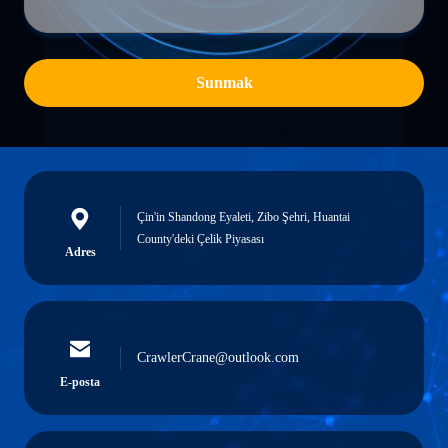
Sunmak
Çin'in Shandong Eyaleti, Zibo Şehri, Huantai
County'deki Çelik Piyasası
Adres
CrawlerCrane@outlook.com
E-posta