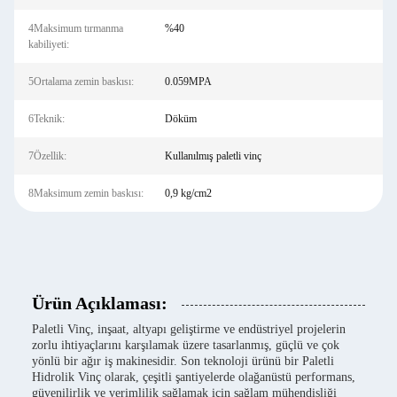
4Maksimum tırmanma
%40
kabiliyeti:
5Ortalama zemin baskısı:
0.059MPA
6Teknik:
Döküm
7Özellik:
Kullanılmış paletli vinç
8Maksimum zemin baskısı:
0,9 kg/cm2
Ürün Açıklaması:
Paletli Vinç, inşaat, altyapı geliştirme ve endüstriyel projelerin
zorlu ihtiyaçlarını karşılamak üzere tasarlanmış, güçlü ve çok
yönlü bir ağır iş makinesidir. Son teknoloji ürünü bir Paletli
Hidrolik Vinç olarak, çeşitli şantiyelerde olağanüstü performans,
güvenilirlik ve verimlilik sağlamak için sağlam mühendisliği