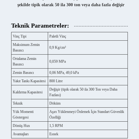
şekilde tipik olarak 50 ila 300 ton veya daha fazla değişir
Teknik Parametreler:
Vinç Tipi
Paletli Vinç
Maksimum Zemin
0,9 Kg/cm²
Basıncı
Ortalama Zemin
0,059 MPa
Basıncı
Zemin Basıncı
0,06 MPa, 49,0 kPa
Yakıt Tankı Kapasitesi
800 Litre
Değişir (tipik olarak 50 ila 300 Ton veya Daha
Kaldırma Kapasitesi
Fazlası)
Teknik
Döküm
Yük Momenti
Aşırı Yüklenmeyi Önlemek İçin Standart Güvenlik
Göstergesi
Özelliği
Dönüş Hızı
1,5 RPM
Avantajları
Esnek