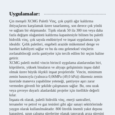
Uygulamalar:
Çin menşeli XCMG Paletli Vinç, çok çeşitli ağır kaldırma
ihtiyaçlarını karşılamak üzere tasarlanmış, son derece çok yönlü
ve sağlam bir ekipmandır. Tipik olarak 50 ila 300 ton veya daha
fazla değişen olağanüstü kaldırma kapasitesiyle bilinen bu paletli
hidrolik vinç, çok sayıda endüstriyel ve inşaat uygulaması için
idealdir. Çelik paletleri, engebeli arazide mükemmel denge ve
hareket kabiliyeti sağlar ve bu da onu geleneksel vinçlerin
zorlanabileceği zorlu şantiyeler için tercih edilen bir seçim haline
getirir.
XCMG paletli mobil vincin birincil uygulama alanlarından biri,
köprülerin, yüksek binaların ve altyapı gelişiminin inşası dahil
olmak üzere büyük ölçekli inşaat projeleridir. Vincin, minimum
zemin basıncıyla (yalnızca 0,06MPa (49,0 kPa)) düzensiz zemin
üzerinde manevra yapabilme yeteneği, şantiyeye aşırı zarar
vermeden güvenli bir şekilde çalışmasını sağlar. Bu, onu uzak
veya çevreye duyarlı alanlardaki projeler için özellikle değerli
kılar.
İnşaata ek olarak, paletli hidrolik vinç, enerji santralleri,
tersaneler ve petrol ve gaz tesisleri gibi ağır sanayi sektörlerinde
yaygın olarak kullanılmaktadır. 800 litrelik önemli yakıt deposu
kapasitesi, uzun çalışma sürelerine olanak tanıyarak arıza süresini