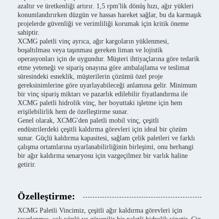
azaltır ve üretkenliği artırır. 1,5 rpm'lik dönüş hızı, ağır yükleri
konumlandırırken düzgün ve hassas hareket sağlar, bu da karmaşık
projelerde güvenliği ve verimliliği korumak için kritik öneme
sahiptir.
XCMG paletli vinç ayrıca, ağır kargoların yüklenmesi,
boşaltılması veya taşınması gereken liman ve lojistik
operasyonları için de uygundur. Müşteri ihtiyaçlarına göre tedarik
etme yeteneği ve sipariş onayına göre ambalajlama ve teslimat
süresindeki esneklik, müşterilerin çözümü özel proje
gereksinimlerine göre uyarlayabileceği anlamına gelir. Minimum
bir vinç sipariş miktarı ve pazarlık edilebilir fiyatlandırma ile
XCMG paletli hidrolik vinç, her boyuttaki işletme için hem
erişilebilirlik hem de özelleştirme sunar.
Genel olarak, XCMG'den paletli mobil vinç, çeşitli
endüstrilerdeki çeşitli kaldırma görevleri için ideal bir çözüm
sunar. Güçlü kaldırma kapasitesi, sağlam çelik paletleri ve farklı
çalışma ortamlarına uyarlanabilirliğinin birleşimi, onu herhangi
bir ağır kaldırma senaryosu için vazgeçilmez bir varlık haline
getirir.
Özelleştirme:
XCMG Paletli Vincimiz, çeşitli ağır kaldırma görevleri için