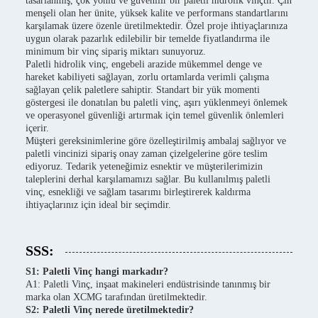
tasarlanmış, çok yönlü ve güvenilir bir paletli hidrolik vinçtir. Çin
menşeli olan her ünite, yüksek kalite ve performans standartlarını
karşılamak üzere özenle üretilmektedir. Özel proje ihtiyaçlarınıza
uygun olarak pazarlık edilebilir bir temelde fiyatlandırma ile
minimum bir vinç sipariş miktarı sunuyoruz.
Paletli hidrolik vinç, engebeli arazide mükemmel denge ve
hareket kabiliyeti sağlayan, zorlu ortamlarda verimli çalışma
sağlayan çelik paletlere sahiptir. Standart bir yük momenti
göstergesi ile donatılan bu paletli vinç, aşırı yüklenmeyi önlemek
ve operasyonel güvenliği artırmak için temel güvenlik önlemleri
içerir.
Müşteri gereksinimlerine göre özelleştirilmiş ambalaj sağlıyor ve
paletli vincinizi sipariş onay zaman çizelgelerine göre teslim
ediyoruz. Tedarik yeteneğimiz esnektir ve müşterilerimizin
taleplerini derhal karşılamamızı sağlar. Bu kullanılmış paletli
vinç, esnekliği ve sağlam tasarımı birleştirerek kaldırma
ihtiyaçlarınız için ideal bir seçimdir.
SSS:
S1: Paletli Vinç hangi markadır?
A1: Paletli Vinç, inşaat makineleri endüstrisinde tanınmış bir
marka olan XCMG tarafından üretilmektedir.
S2: Paletli Vinç nerede üretilmektedir?