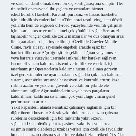
ve sürünen dahil olmak üzere birkaç konfigürasyona sahiptir. Her
tip belirli operasyonel ihtiyaçlara ve ortamlara hizmet
eder.Hidrolik Hareketli Kiremit, pürüzsüz ve hassas hareketler
için hidrolik sistemleri kullanırTüm arazi taşıtlı vinç, hem döşeli
yollarda hem de engebeli off-road yüzeylerinde verimli çalışmak
için tasarlanmıştır ve mükemmel çok yönlülük sağlar.Sert arazi
taşınabilir vinçler özellikle zorlu manzaralar ve düz olmayan arazi
ile inşaat alanları için inşa edilmiştirÖzellikle Crawler Mobile
Crane, raylı alt rayı sayesinde engebeli arazide eşsiz bir
hareketlilik sunar.Ağırlığı eşit bir şekilde dağıtan ve yumuşak
veya kararsız yüzeyler üzerinde istikrarlı bir hareket sağlayan.
Bu mobil vincin kaldırma sistemi verimlilik ve esneklik için
tasarlanmıştır.Operatörlerin kaldırma hızını ele alınan görevin
özel gereksinimlerine uyarlamalarını sağlarBu çok hızlı kaldırma
sistemi, asansörler sırasında hassasiyeti ve kontrolü artırır, kaza
riskini azaltır ve yüklerin güvenli ve etkili bir şekilde ele
alınmasını sağlar.Ağır makinelerin veya hassas parçaların
kaldırılması, kaldırma sisteminin çok yönlülüğü vincin genel
performansını artırır.
Yakıt kapasitesi, alanda kesintisiz çalışmayı sağlamak için bir
diğer önemli husustur.Sık sık yakıt doldurmadan uzun çalışma
sürelerini desteklemek için bol miktarda yakıt rezervi
sağlamakDaha büyük yakıt kapasitesi, yakıt istasyonlarına
erişimin sınırlı olabileceği uzak iş yerleri için özellikle faydalıdır,
bu da daha uzun çalışma saatlerini ve daha fazla üretkenliği sağlar.