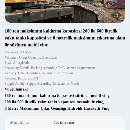
1
/
1
180 ton maksimum kaldırma kapasitesi 200 ila 600 litrelik
yakıt tankı kapasitesi ve 8 metrelik maksimum çıkartma alanı
ile sürünen mobil vinç
Marka adı: XCMG
Minimum Order Quantity: One Crane
Fiyat: Anlaşılabilir
Packaging Details: Packing According To Customer Requirements
Delivery Time: According To Order Confirmation
Payment Terms: L/C,T/T
Supply Ability: Supply According To Customer Needs
Vurgulamak:
180 ton maksimum kaldırma kapasitesi sürünen mobil vinç
,
200 ila 600 litrelik yakıt tankı kapasitesi taşınabilir vinç
,
8 Metre Maksimum Çıkış Genişliği Hidrolik Hareketli Vinç
1Karşı ağırlık:
100 tona kadar