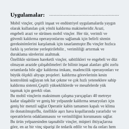
Uygulamalar:
Mobil vinçler, çeşitli inşaat ve endüstriyel uygulamalarda yaygın
olarak kullanılan çok yönlü kaldırma makineleridir.Arazi,
engebeli arazi ve sürünen mobil vinçler. Her tür, verimli ve
güvenli kaldırma operasyonlarını sağlamak için belirli sitenin
gereksinimlerini karşılamak için tasarlanmıştır.Bu vinçler hızlıca
farklı iş yerlerine yerleştirilebilir., verimliliği artırmak ve
duraklama sürelerini azaltmak.
Özellikle sürünen hareketli vinçler, sabitlikleri ve engebeli ve düz
olmayan arazide çalışabilmeleri ile bilinir.inşaat alanları gibi zorlu
ortamlarda bile ağır kaldırma imkanı, madencilik operasyonları ve
büyük ölçekli altyapı projeleri. kaldırma görevlerinin kesin
kontrolünü sağlayan tek hat çekme ve çok hızlı yeteneklere sahip
kaldırma sistemi,Çeşitli yüksekliklerde ve mesafelerde yük
taşımak için gerekli olan.
Bu mobil vinçlerin maksimum çalışma yarıçapları 40 metreye
kadar ulaşabilir ve geniş bir yelpazede kaldırma senaryoları için
geniş bir menzil sağlar.Operatör kabin tamamen kapalı ve klima
ile donatılmıştırBu, özellikle aşırı hava koşullarında yararlıdır ve
operatörlerin odaklanmasını ve verimliliğini korumasını sağlar.
Bu ürün yelpazesinden taşınabilir vinçler, müşteri ihtiyaçlarına
göre, en az bir vinç siparişi ile tedarik edilir ve bu da onları hem