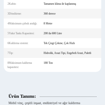
2Kabin:
Tamamen klima ile kaplanmış
3Döndürme:
360 derece
4Maksimum çubuk aralığı:
8 Metre
5Yakıt Tankı Kapasitesi:
200 ila 600 Litre
6Kaldırma sistemi:
Tek Çizgi Çekme, Çok Hızlı
7Tip:
Hidrolik, Arazi Tipi, Engebeli Arazi, Paletli
8Maksimum kaldırma
180 Ton
kapasitesi:
Ürün Tanımı:
Mobil vinç, çeşitli inşaat, endüstriyel ve ağır kaldırma