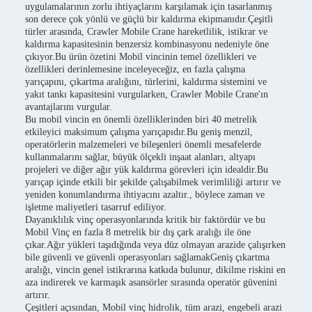
uygulamalarının zorlu ihtiyaçlarını karşılamak için tasarlanmış
son derece çok yönlü ve güçlü bir kaldırma ekipmanıdır.Çeşitli
türler arasında, Crawler Mobile Crane hareketlilik, istikrar ve
kaldırma kapasitesinin benzersiz kombinasyonu nedeniyle öne
çıkıyor.Bu ürün özetini Mobil vincinin temel özellikleri ve
özellikleri derinlemesine inceleyeceğiz, en fazla çalışma
yarıçapını, çıkartma aralığını, türlerini, kaldırma sistemini ve
yakıt tankı kapasitesini vurgularken, Crawler Mobile Crane'ın
avantajlarını vurgular.
Bu mobil vincin en önemli özelliklerinden biri 40 metrelik
etkileyici maksimum çalışma yarıçapıdır.Bu geniş menzil,
operatörlerin malzemeleri ve bileşenleri önemli mesafelerde
kullanmalarını sağlar, büyük ölçekli inşaat alanları, altyapı
projeleri ve diğer ağır yük kaldırma görevleri için idealdir.Bu
yarıçap içinde etkili bir şekilde çalışabilmek verimliliği artırır ve
yeniden konumlandırma ihtiyacını azaltır., böylece zaman ve
işletme maliyetleri tasarruf ediliyor.
Dayanıklılık vinç operasyonlarında kritik bir faktördür ve bu
Mobil Vinç en fazla 8 metrelik bir dış çark aralığı ile öne
çıkar.Ağır yükleri taşıdığında veya düz olmayan arazide çalışırken
bile güvenli ve güvenli operasyonları sağlamakGeniş çıkartma
aralığı, vincin genel istikrarına katkıda bulunur, dikilme riskini en
aza indirerek ve karmaşık asansörler sırasında operatör güvenini
artırır.
Çeşitleri açısından, Mobil vinç hidrolik, tüm arazi, engebeli arazi