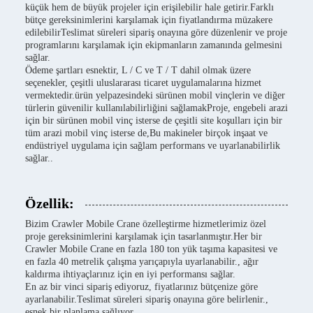
küçük hem de büyük projeler için erişilebilir hale getirir.Farklı
bütçe gereksinimlerini karşılamak için fiyatlandırma müzakere
edilebilirTeslimat süreleri sipariş onayına göre düzenlenir ve proje
programlarını karşılamak için ekipmanların zamanında gelmesini
sağlar.
Ödeme şartları esnektir, L / C ve T / T dahil olmak üzere
seçenekler, çeşitli uluslararası ticaret uygulamalarına hizmet
vermektedir.ürün yelpazesindeki sürünen mobil vinçlerin ve diğer
türlerin güvenilir kullanılabilirliğini sağlamakProje, engebeli arazi
için bir sürünen mobil vinç isterse de çeşitli site koşulları için bir
tüm arazi mobil vinç isterse de,Bu makineler birçok inşaat ve
endüstriyel uygulama için sağlam performans ve uyarlanabilirlik
sağlar..
Özellik:
Bizim Crawler Mobile Crane özelleştirme hizmetlerimiz özel
proje gereksinimlerini karşılamak için tasarlanmıştır.Her bir
Crawler Mobile Crane en fazla 180 ton yük taşıma kapasitesi ve
en fazla 40 metrelik çalışma yarıçapıyla uyarlanabilir., ağır
kaldırma ihtiyaçlarınız için en iyi performansı sağlar.
En az bir vinci sipariş ediyoruz, fiyatlarınız bütçenize göre
ayarlanabilir.Teslimat süreleri sipariş onayına göre belirlenir.,
esnek bir planlama sağlıyor.