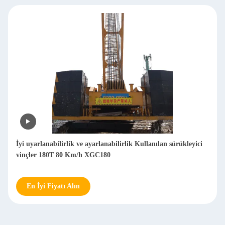
İyi uyarlanabilirlik ve ayarlanabilirlik Kullanılan sürükleyici
vinçler 180T 80 Km/h XGC180
En İyi Fiyatı Alın