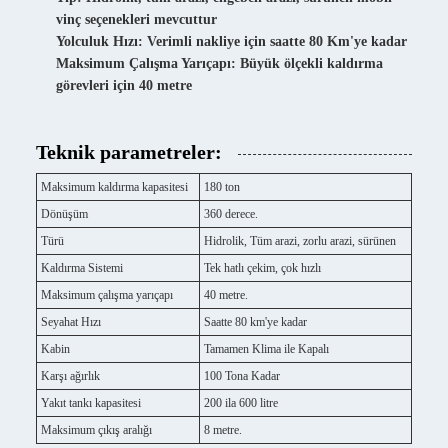
vinç seçenekleri mevcuttur
Yolculuk Hızı: Verimli nakliye için saatte 80 Km'ye kadar
Maksimum Çalışma Yarıçapı: Büyük ölçekli kaldırma
görevleri için 40 metre
Teknik parametreler:
Maksimum kaldırma kapasitesi
180 ton
Dönüşüm
360 derece.
Türü
Hidrolik, Tüm arazi, zorlu arazi, sürünen
Kaldırma Sistemi
Tek hatlı çekim, çok hızlı
Maksimum çalışma yarıçapı
40 metre.
Seyahat Hızı
Saatte 80 km'ye kadar
Kabin
Tamamen Klima ile Kapalı
Karşı ağırlık
100 Tona Kadar
Yakıt tankı kapasitesi
200 ila 600 litre
Maksimum çıkış aralığı
8 metre.