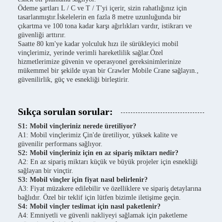
Ödeme şartları L / C ve T / T'yi içerir, sizin rahatlığınız için
tasarlanmıştır.İskelelerin en fazla 8 metre uzunluğunda bir
çıkartma ve 100 tona kadar karşı ağırlıkları vardır, istikrarı ve
güvenliği arttırır.
Saatte 80 km'ye kadar yolculuk hızı ile sürükleyici mobil
vinçlerimiz, yerinde verimli hareketlilik sağlar.Özel
hizmetlerimize güvenin ve operasyonel gereksinimlerinize
mükemmel bir şekilde uyan bir Crawler Mobile Crane sağlayın.,
güvenilirlik, güç ve esnekliği birleştirir.
Sıkça sorulan sorular:
S1: Mobil vinçleriniz nerede üretiliyor?
A1: Mobil vinçlerimiz Çin'de üretiliyor, yüksek kalite ve
güvenilir performans sağlıyor.
S2: Mobil vinçleriniz için en az sipariş miktarı nedir?
A2: En az sipariş miktarı küçük ve büyük projeler için esnekliği
sağlayan bir vinçtir.
S3: Mobil vinçler için fiyat nasıl belirlenir?
A3: Fiyat müzakere edilebilir ve özelliklere ve sipariş detaylarına
bağlıdır. Özel bir teklif için lütfen bizimle iletişime geçin.
S4: Mobil vinçler teslimat için nasıl paketlenir?
A4: Emniyetli ve güvenli nakliyeyi sağlamak için paketleme