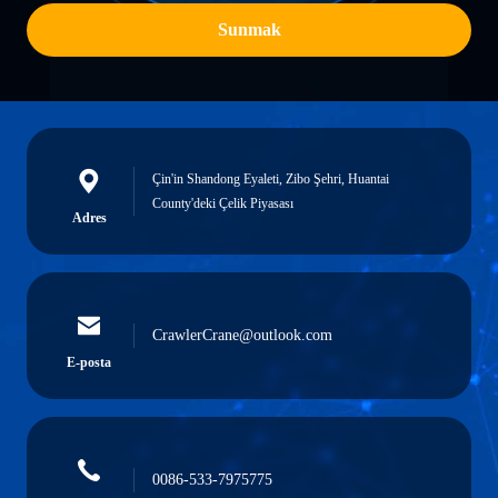
Sunmak
Çin'in Shandong Eyaleti, Zibo Şehri, Huantai
County'deki Çelik Piyasası
Adres
CrawlerCrane@outlook.com
E-posta
0086-533-7975775