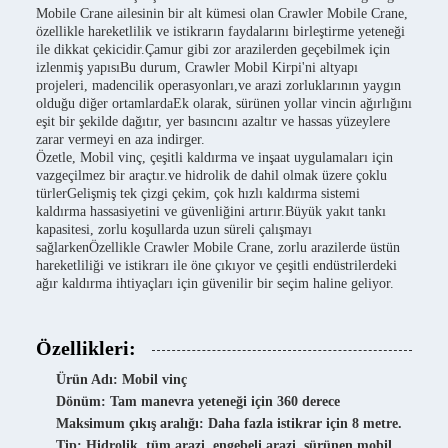
Mobile Crane ailesinin bir alt kümesi olan Crawler Mobile Crane,
özellikle hareketlilik ve istikrarın faydalarını birleştirme yeteneği
ile dikkat çekicidir.Çamur gibi zor arazilerden geçebilmek için
izlenmiş yapısıBu durum, Crawler Mobil Kirpi'ni altyapı
projeleri, madencilik operasyonları,ve arazi zorluklarının yaygın
olduğu diğer ortamlardaEk olarak, sürünen yollar vincin ağırlığını
eşit bir şekilde dağıtır, yer basıncını azaltır ve hassas yüzeylere
zarar vermeyi en aza indirger.
Özetle, Mobil vinç, çeşitli kaldırma ve inşaat uygulamaları için
vazgeçilmez bir araçtır.ve hidrolik de dahil olmak üzere çoklu
türlerGelişmiş tek çizgi çekim, çok hızlı kaldırma sistemi
kaldırma hassasiyetini ve güvenliğini artırır.Büyük yakıt tankı
kapasitesi, zorlu koşullarda uzun süreli çalışmayı
sağlarkenÖzellikle Crawler Mobile Crane, zorlu arazilerde üstün
hareketliliği ve istikrarı ile öne çıkıyor ve çeşitli endüstrilerdeki
ağır kaldırma ihtiyaçları için güvenilir bir seçim haline geliyor.
Özellikleri:
Ürün Adı: Mobil vinç
Dönüm: Tam manevra yeteneği için 360 derece
Maksimum çıkış aralığı: Daha fazla istikrar için 8 metre.
Tip: Hidrolik, tüm arazi, engebeli arazi, sürünen mobil