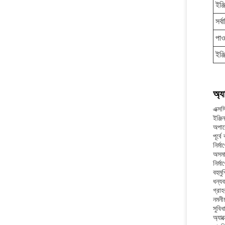
ইঞ্
সর্
পাও
ইঞ্
অ্য
এক্স
ইঞ্জ
অপার
পূর্
নির্ম
অসমা
নির্ম
বহুম
ধন্য
গ্রাহ
নমনীয
সুবি
অ্যা