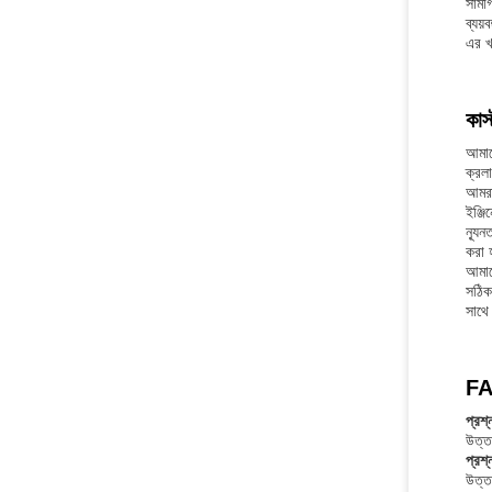
সামগ্
ব্যয়
এর খ্
কাস
আমাদ
ক্রলা
আমরা
ইঞ্জ
ন্যূন
করা হ
আমাদ
সঠিক
সাথে
FA
প্রশ্
উত্তর
প্রশ্
উত্ত