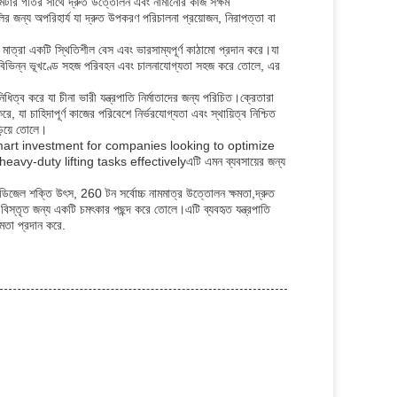
 মিটার গতির সাথে দ্রুত উত্তোলন এবং নামানোর কাজ সক্ষম
লির জন্য অপরিহার্য যা দ্রুত উপকরণ পরিচালনা প্রয়োজন, নিরাপত্তা বা
ই মাত্রা একটি স্থিতিশীল বেস এবং ভারসাম্যপূর্ণ কাঠামো প্রদান করে।যা
শা বিভিন্ন ভূখণ্ডে সহজ পরিবহন এবং চালনাযোগ্যতা সহজ করে তোলে, এর
ধিত্ব করে যা চীনা ভারী যন্ত্রপাতি নির্মাতাদের জন্য পরিচিত।ক্রেতারা
যা চাহিদাপূর্ণ কাজের পরিবেশে নির্ভরযোগ্যতা এবং স্থায়িত্ব নিশ্চিত
়িয়ে তোলে।
rt investment for companies looking to optimize
y-duty lifting tasks effectivelyএটি এমন ব্যবসায়ের জন্য
 ডিজেল শক্তি উৎস, 260 টন সর্বোচ্চ নামমাত্র উত্তোলন ক্ষমতা,দ্রুত
বিস্তৃত জন্য একটি চমৎকার পছন্দ করে তোলে।এটি ব্যবহৃত যন্ত্রপাতি
মতা প্রদান করে.