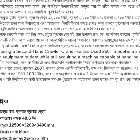
 ২৬০টি ক্রলার ক্রেন দ্রুততা এবং দক্ষতার জন্যও ডিজাইন করা হয়েছে। এটি মিনিটে সর্বোচ্চ ১০০
কর্মক্ষেত্রে চক্রের সময় হ্রাস এবং সামগ্রিক উত্পাদনশীলতা উন্নত করাএই গতির ক্ষমতা এমন প্রকল্পগু
ভুলতার সাথে আপস না করে সময়সীমা পূরণ নিশ্চিত করে।
েকেন্ড হ্যান্ড ক্রলার ক্রেনের দৈর্ঘ্য ১২,৫০০ মিমি, প্রস্থ ৩,২০০ মিমি এবং উচ্চতা ৩,৪০০ মিমি। এ
 উত্তোলনের সময় নিরাপত্তা এবং অপারেশন স্থিতিশীলতা বজায় রাখার জন্য গুরুত্বপূর্ণক্রেনের নক
ার ট্র্যাকগুলির জন্য ধন্যবাদ যা চমৎকার স্থল যোগাযোগ এবং আকর্ষণ সরবরাহ করে।
েকে রপ্তানি করা এই প্রি-অনওয়াইন্ড ক্রলার ক্রেনটি উচ্চ উত্পাদন মান এবং প্রকৌশল দক্ষতার প্রতিনি
একটি মেশিন আশা করতে পারেন যা আন্তর্জাতিক মানের শংসাপত্র এবং পারফরম্যান্সের মানদণ্ড পূরণ করে, 
 খুচরা যন্ত্রাংশ এবং বিক্রয়োত্তর সহায়তার প্রাপ্যতা এই ব্যবহৃত সরঞ্জামগুলির আবেদনকে আরও বাড
osing a Second-Hand Crawler Crane like this Used 260T model is a sma
r equipment budget while still acquiring a machine capable of handling heav
 যা কর্মক্ষমতা, খরচ-কার্যকারিতা এবং দীর্ঘমেয়াদী অপারেশনাল নির্ভরযোগ্যতার ভারসাম্য প্রয়োজন।
ষেপে বলতে গেলে, ব্যবহৃত 260T ক্রলার ক্রেন একটি শক্তিশালী, দক্ষ এবং নির্ভরযোগ্য সরঞ্জাম। এর
 গতি প্রতি মিনিটে 100 মিটার, এবং ভাল অনুপাতের মাত্রা এটি উত্তোলন এবং নির্মাণ অ্যাপ্লিকেশন 
রে একটি নির্ভরযোগ্য ভারী উত্তোলন সমাধান খুঁজছেন অপারেটরদের জন্য উল্লেখযোগ্য মান এবং কর্মক্ষ
ষ্ট্যঃ
ণ্যের নামঃ ব্যবহৃত ক্রলার ক্রেন
অপারেশন ওজনঃ 48.6 টন
মাত্রাঃ 12500×3200×3400mm
াওয়ার সোর্সঃ ডিজেল
র্বোচ্চ উত্তোলন উচ্চতাঃ ৩০ মিটার