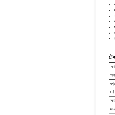
দ
স
প
ব
টেক
সর্
অপ
রপ্
সর্
সর্
মাত্