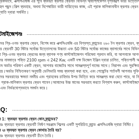
রিকভাবে, এক্সসিএমজি এর পূর্বে ব্যবহৃত ক্রলার ক্রেনটি বিভিন্ন অ্যাপ্লিকেশন দৃশ্যকল্পে ভারী উত্ত
বহুল পছন্দ।শিল্প ব্যবহার, অথবা বিশেষায়িত ভারী দায়িত্বের কাজ, এই প্রাক মালিকানাধীন ক্রলার ক্র
যাতি দ্বারা সমর্থিত।
্টমাইজেশনঃ
ের প্রি-ওনড ক্রলার ক্রেন, বিশেষ করে এক্সসিএমজি এর বিশ্বস্ত ব্র্যান্ডের ২৬০ টন ক্রলার ক্রেন, ব্
র ক্রেনটি 30 মিটার সর্বোচ্চ উত্তোলনের উচ্চতা এবং 50 মিটার সর্বোচ্চ কাজের ব্যাসার্ধের সাথে বিভ
 প্রি-ওনড ক্রলার ক্রেনের জন্য ব্যাপক পণ্য কাস্টমাইজেশন পরিষেবা প্রদান করি, যা আপনাকে আপনার 
িনের নামমাত্র শক্তি 2100 rpm এ 242 Kw, একটি দক্ষ ডিজেল ইঞ্জিন দ্বারা চালিত, শক্তিশালী অপ
তম অর্ডার পরিমাণ একটি ক্রেন, আপনার বাজেটের সাথে সামঞ্জস্যপূর্ণ দামের সাথে। নিরাপদ এবং সুরক্ষিত
য়।অর্ডার নিশ্চিতকরণ অনুযায়ী ডেলিভারি সময় ব্যবস্থা করা হবে, এবং পেমেন্টের শর্তাবলী আপনার সুবি
ের সরবরাহের ক্ষমতা নমনীয় এবং গ্রাহকের চাহিদার উপর ভিত্তি করে সামঞ্জস্য করা যেতে পারে, যা নি
 প্রাক-মালিকান ক্রলার ক্রেন পাবেন।আমাদের উচ্চ মানের সরবরাহ করতে বিশ্বাস করুন, কাস্টমাইজযো
 এবং নির্ভরযোগ্যভাবে সমর্থন করে।
Q:
ন 1: ব্যবহৃত ক্রলার ক্রেন কোন ব্র্যান্ডের?
ঃ ব্যবহৃত ক্রলার ক্রেনটি নির্মাণ সরঞ্জাম শিল্পের একটি সুপরিচিত ব্র্যান্ড এক্সসিএমজি দ্বারা নির্মিত।
ন ২ঃ ব্যবহৃত ক্রলার ক্রেন কোথায় তৈরি হয়?
রঃ ব্যবহৃত ক্রলার ক্রেনটি চীনে তৈরি।