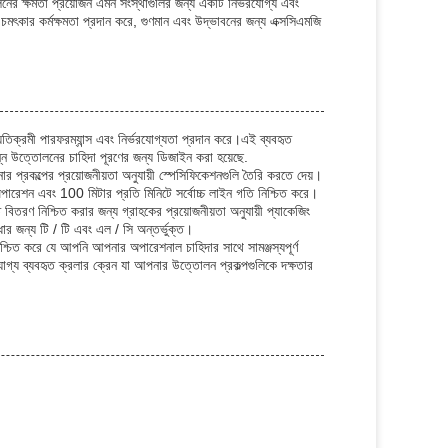
োলনের ক্ষমতা প্রয়োজন এমন সংস্থাগুলির জন্য একটি নির্ভরযোগ্য এবং
েন চমৎকার কর্মক্ষমতা প্রদান করে, গুণমান এবং উদ্ভাবনের জন্য এক্সসিএমজি
যতিক্রমী পারফরম্যান্স এবং নির্ভরযোগ্যতা প্রদান করে।এই ব্যবহৃত
িন্ন উত্তোলনের চাহিদা পূরণের জন্য ডিজাইন করা হয়েছে.
প্রকল্পের প্রয়োজনীয়তা অনুযায়ী স্পেসিফিকেশনগুলি তৈরি করতে দেয়।
ারেশন এবং 100 মিটার প্রতি মিনিটে সর্বোচ্চ লাইন গতি নিশ্চিত করে।
 বিতরণ নিশ্চিত করার জন্য গ্রাহকের প্রয়োজনীয়তা অনুযায়ী প্যাকেজিং
ধার জন্য টি / টি এবং এল / সি অন্তর্ভুক্ত।
শ্চিত করে যে আপনি আপনার অপারেশনাল চাহিদার সাথে সামঞ্জস্যপূর্ণ
গ্য ব্যবহৃত ক্রলার ক্রেন যা আপনার উত্তোলন প্রকল্পগুলিকে দক্ষতার