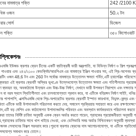
জিনের নামমাত্র শক্তি
242 /2100 
বাধিক ওজন
50.২ টন
য়ার সোর্স
ডিজেল
জিন শক্তি
৩৫০ কিলোওয়াট
াপ্লিকেশনঃ
সিএমজি ইউজড ক্রলার ক্রেন চীনের একটি ব্যতিক্রমী ভারী যন্ত্রপাতি, যা বিভিন্ন নির্মাণ ও শিল্প প্র
িন পাওয়ার এবং ২৪২/২১০০ কেডব্লিউ/আরপিএম এর নামমাত্র ইঞ্জিন পাওয়ার সহ, এই প্রি-অপেনড ক্রলার
েটিং ওজন 48,6 টন এবং 260 টন সর্বোচ্চ নামমাত্র উত্তোলন ক্ষমতা গর্বিত,এটি চ্যালেঞ্জিং পরিবে
বে ব্যবহৃত এই ক্রলার ক্রেনটি অস্থির ভূখণ্ডে উল্লেখযোগ্য উত্তোলন ক্ষমতা এবং গতিশীলতার প্রয়োজন
াণে ব্যবহৃত হয়, অবকাঠামো উন্নয়ন এবং উচ্চ-উচ্চ নির্মাণ, যেখানে ভারী উপকরণ নিরাপদে এবং দক্ষতার স
ন বা নরম স্থলে স্থিতিশীলতা এবং চালনাযোগ্যতা প্রদান করে, যা এটিকে বহিরঙ্গন নির্মাণ সাইট, খনির 
াণের পাশাপাশি, এক্সসিএমজি থেকে প্রি-অপারেটেড ক্রলার ক্রেনটি ইস্পাত কারখানা, বিদ্যুৎ কেন্দ্র এবং
ুখিতা এটিকে ভারী উপাদানগুলি পরিচালনা করতে দেয়, সমাবেশ প্রক্রিয়ায় সহায়তা করে এবং রক্ষণাব
বাদ,এটি বড় মেশিন এবং কাঠামোগত উপাদানগুলির পরিবহন এবং অবস্থান কার্যকরভাবে পরিচালনা করতে 
করা তাদের নির্দিষ্ট চাহিদা অনুযায়ী একক ক্রেন অর্ডার করতে পারেন, গ্রাহকের প্রয়োজনীয়তা অনুযায
়,গ্রাহকের চাহিদার সাথে খাপ খাইয়ে নেওয়া, এবং ডেলিভারি সময় অর্ডার নিশ্চিতকরণ অনুযায়ী ব্যবস
ধাজনক লেনদেনের বিকল্প সরবরাহ করে।পুরনো ক্রলার ক্রেনের দাম আলোচনাযোগ্য, যা এটিকে প্রতিযোগিতা
ক্সেসযোগ্য সমাধান করে তোলে।