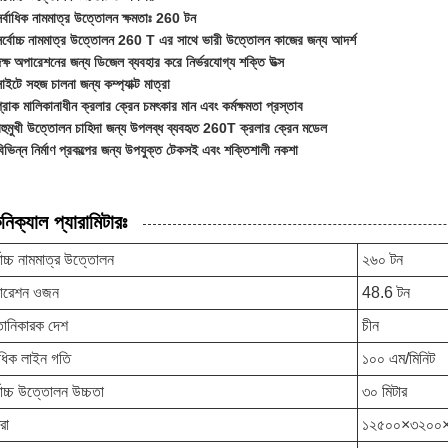
সর্বাধিক নামমাত্র উত্তোলন ক্ষমতাঃ 260 টন
সর্বোচ্চ নামমাত্র উত্তোলন 260 T এর সাথে ভারী উত্তোলন কাজের জন্য আদর্শ
ক্ষ অপারেশনের জন্য ডিজেল ব্যবহার করে নির্ভরযোগ্য শক্তি উত্স
াইটে সহজ চালনা জন্য কম্প্যাক্ট মাত্রা
্রাক মালিকানাধীন ক্রলার ক্রেন চমৎকার মান এবং কর্মক্ষমতা প্রস্তাব
বহুমুখী উত্তোলন চাহিদা জন্য উপলব্ধ ব্যবহৃত 260T ক্রলার ক্রেন মডেল
িভিন্ন নির্মাণ প্রকল্পের জন্য উপযুক্ত টেকসই এবং শক্তিশালী নকশা
নিক্যাল প্যারামিটারঃ
বোচ্চ নামমাত্র উত্তোলন
২৬০ টন
ারেশন ওজন
48.6 টন
তানিকারক দেশ
চীন
বাধিক লাইন গতি
১০০ এম/মিনিট
বোচ্চ উত্তোলন উচ্চতা
৩০ মিটার
রা
১২৫০০×৩২০০×