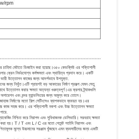
Kw/rpm
কল্পের চাহিদা মেটাতে ডিজাইন করা হয়েছে।৩৫০ কেডব্লিউ এর শক্তিশালী
 ক্রেন নির্ভরযোগ্য কর্মক্ষমতা এবং স্থায়িত্ব প্রদান করে। একটি
শে ভারী উত্তোলন কাজের জন্য আদর্শভাবে উপযুক্ত.
ের জন্য নিখুঁত।এটি প্রায়শই বড় আকারের নির্মাণ প্রকল্প যেমন সেতু
াথে উত্তোলন করার ক্ষমতা অত্যন্ত গুরুত্বপূর্ণ।এর ক্রলার ট্র্যাকগুলি
অপারেশন এবং বন্দর হ্যান্ডলিংয়ের জন্য অমূল্য করে তোলে।
 জাহাজ নির্মাণের মতো শিল্প সেটিংসেও ব্যাপকভাবে ব্যবহৃত হয়।এর
েক্ষণের কাজ সহজ করে। এর শক্তিশালী নকশা এবং উচ্চ উত্তোলন ক্ষমতা
পারে.
়ী প্যাকেজিং নিশ্চিত করে নিরাপদ এবং সুবিধাজনক ডেলিভারি। সরবরাহ ক্ষমতা
্থা করা হয়। T / T এবং L / C এর মতো পেমেন্ট শর্তাদি নিরাপদ এবং
মূলক মূল্যে উচ্চমানের সরঞ্জাম খুঁজছেন এমন ব্যবসায়ীদের জন্য একটি