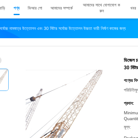
আমাদের সাথে যোগাযোগ ক
বাড়ি
পণ্য
ভিআর শো
আমাদের সম্পর্কে
খবর
রুন
বোচ্চ নামমাত্র উত্তোলন এবং 30 মিটার সর্বোচ্চ উত্তোলন উচ্চতা ভারী নির্মাণ কাজের জন্য
ডিজেল চা
30 মিটার
পণ্যের বি
পরিচিতিমু
প্রদান:
Minimu
Quantit
মূল্য: