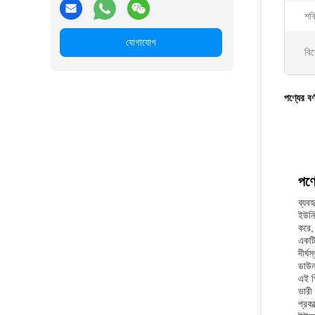
শক
যোগাযোগ
বিশ
পণ্যের বর্
পণ্য
ব্যবহ
ইউনিট
করে, 
একটি
দীর্ঘ
ডাউন
এই প
ভারী 
প্রক