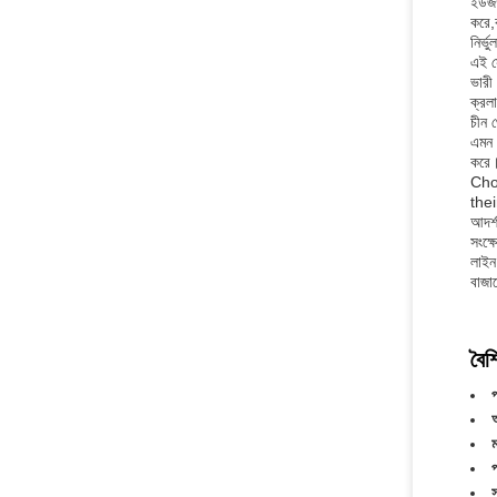
ইউজড
করে,
নির্
এই স
ভারী
ক্রল
চীন থ
এমন 
করে।
Cho
thei
আদর্শ
সংক্
লাইন
বাজা
বৈশি
প
প
স