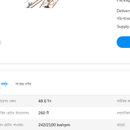
Packagi
Deliver
পরিশোধের 
Supply 
ত তথ্য
পণ্যের বর্ণনা
ারেশন ওজন:
48.6 টন
সর্বাধিক ক
্বাধিক রেটেড উত্তোলন:
260 টি
রপ্তানিক
জিন রেটেড পাওয়ার:
242/2100 kw/rpm
মাত্রা: