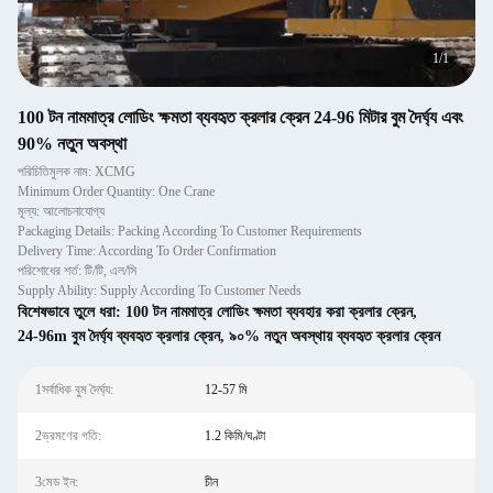
1
/
1
100 টন নামমাত্র লোডিং ক্ষমতা ব্যবহৃত ক্রলার ক্রেন 24-96 মিটার বুম দৈর্ঘ্য এবং
90% নতুন অবস্থা
পরিচিতিমুলক নাম: XCMG
Minimum Order Quantity: One Crane
মূল্য: আলোচনাযোগ্য
Packaging Details: Packing According To Customer Requirements
Delivery Time: According To Order Confirmation
পরিশোধের শর্ত: টি/টি, এল/সি
Supply Ability: Supply According To Customer Needs
বিশেষভাবে তুলে ধরা:
100 টন নামমাত্র লোডিং ক্ষমতা ব্যবহার করা ক্রলার ক্রেন
,
24-96m বুম দৈর্ঘ্য ব্যবহৃত ক্রলার ক্রেন
,
৯০% নতুন অবস্থায় ব্যবহৃত ক্রলার ক্রেন
1সর্বাধিক বুম দৈর্ঘ্য:
12-57 মি
2ভ্রমণের গতি:
1.2 কিমি/ঘণ্টা
3মেড ইন:
চীন