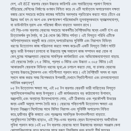
দেশ, এই 85T ক্রলার ক্রেন উচ্চতর কারিগরি এবং স্থায়িত্বের প্রমাণ হিসাবে
দাঁড়িয়েছে.মেশিনের নির্মাণের গুণমান নিশ্চিত করে যে এটি সর্বোত্তম অপারেশনাল দক্ষতা
বজায় রেখে সবচেয়ে কঠোর কাজের সাইটের অবস্থার প্রতিরোধ করতে পারে।চীনে এর
উত্সের অর্থ হল যে অংশ এবং রক্ষণাবেক্ষণ পরিষেবাগুলি তুলনামূলকভাবে অ্যাক্সেসযোগ্য,
যা ডাউনটাইম হ্রাস এবং পরিষেবা জীবন বাড়াতে অবদান রাখে।
এই প্রি-ওনড ক্রলার ক্রেনের সবচেয়ে আকর্ষণীয় বৈশিষ্ট্যগুলির মধ্যে একটি হ'ল এর
চিত্তাকর্ষক বুম দৈর্ঘ্য, যা 24 থেকে 96 মিটার পর্যন্ত। এই বিস্তৃত পরিধি এটিকে
অবিশ্বাস্যভাবে বহুমুখী করে তোলে,অপারেটরদের সুনির্দিষ্ট এবং নিরাপদে বিভিন্ন
ধরণের উত্তোলন কাজ পরিচালনা করতে সক্ষম করেএটি একটি বিস্তৃত নির্মাণ সাইট
জুড়ে ভারী উপকরণ চালানো বা উচ্চতায় সূক্ষ্ম সমাবেশ কাজ সম্পাদন করা হোক না
কেন,বুমের সামঞ্জস্যতা ক্রেনের সামগ্রিক কার্যকারিতা এবং অভিযোজনযোগ্যতা বাড়ায়.
এই ক্রেনের দৈর্ঘ্য ১৭.৫ মিটার, প্রস্থ ৩ মিটার এবং উচ্চতা ০.৩২৫ মিটার।এই
আকারগুলি ক্রেনকে বিভিন্ন ধরনের ভূখণ্ডে চলাচল করতে দেয়, যা চাকার ক্রেনের
তুলনায় উচ্চতর ট্র্যাকশন এবং গতিশীলতা প্রদান করে। এই বৈশিষ্ট্যটি অসম বা নরম
স্থলে কাজ করার সময় বিশেষভাবে উপকারী,যেখানে স্থিতিশীলতা এবং চালনাযোগ্যতা
সর্বাধিক গুরুত্বপূর্ণ.
৮৫ টন উত্তোলন ক্ষমতা সহ, এই ৮৫ টন ক্রলার ক্রেনটি ভারী দায়িত্বের বিস্তৃত
অ্যাপ্লিকেশনগুলির জন্য উপযুক্ত। এটি কার্যকরভাবে বড় কাঠামোগত উপাদান,
যন্ত্রপাতি,এবং অন্যান্য উল্লেখযোগ্য লোড, এটি ঠিকাদার এবং প্রকৌশলী উভয়ের
জন্য একটি অমূল্য সম্পদ তৈরি করে। ক্রেনের শক্তিশালী উত্তোলন ক্ষমতা এর
উন্নত নিয়ন্ত্রণ সিস্টেমের সাথে মিলিত নিরাপদ এবং সুনির্দিষ্ট অপারেশন নিশ্চিত
করে,দুর্ঘটনার ঝুঁকি কমাতে এবং প্রকল্পের সামগ্রিক উৎপাদনশীলতা বাড়াতে.
প্রযুক্তিগত বৈশিষ্ট্য ছাড়াও, এই প্রি-ওনড ক্রলার ক্রেন উল্লেখযোগ্য অর্থনৈতিক
সুবিধা প্রদান করে।এই ৮৫ টন ক্রলার ক্রেনের মতো উচ্চমানের ব্যবহৃত সরঞ্জাম কেনা
কোম্পানিগুলোকে নতুন মডেলের সাথে যুক্ত প্রিমিয়াম খরচ ছাড়াই শীর্ষ স্তরের