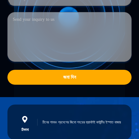
জমা দিন
চীনের শানডং প্রদেশের জিবো শহরের হুয়ানটাই কাউন্টির ইস্পাত বাজার
ঠিকানা