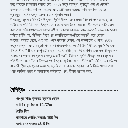
যন্ত্রপাতিতে বিনিয়োগ করতে দেয়।৯০% নতুন অবস্থা গ্যারান্টি দেয় যে ক্রেনটি
ভালভাবে রক্ষণাবেক্ষণ করা হয়েছে এবং এটি নতুন স্তরের কার্য সম্পাদন করতে
প্রস্তুত, অর্থের জন্য চমৎকার মান প্রদান করে।
উপরন্তু, ক্রলার ডিজাইন উন্নত স্থিতিশীলতা এবং লোড বিতরণ প্রদান করে, যা
ভারী লোডগুলি নিরাপদে উত্তোলনের জন্য অপরিহার্য।সংবেদনশীল পৃষ্ঠের ক্ষতি রোধ
করা এবং পরিবেশগতভাবে সংবেদনশীল এলাকায় ক্রেনের কাজ করাএটি ক্রেনকে কেবল
শক্তিশালীই নয়, বিভিন্ন শিল্পে এর অ্যাপ্লিকেশনগুলিতে বহুমুখী করে তোলে।
সংক্ষেপে বলতে গেলে, এই প্রি-ওনড ক্রলার ক্রেন, এর উচ্চমানের গুণমান, 90%
নতুন অবস্থা, এবং চিত্তাকর্ষক স্পেসিফিকেশন যেমন 24-96 মিটারের বুম দৈর্ঘ্য এবং
17.5 * 3 * 0 এর কম্প্যাক্ট মাত্রা।325 মিটার, যা নির্ভরযোগ্য এবং দক্ষ উত্তোলন
সমাধানের প্রয়োজন ব্যবসার জন্য একটি স্মার্ট বিনিয়োগ প্রতিনিধিত্ব করে।ক্রলার
গতিশীলতা এবং চীনের উত্পাদন শ্রেষ্ঠত্বের সুবিধার সাথে মিলিতএটি নির্মাণ, অবকাঠামো
বা ভারী শিল্প ব্যবহারের জন্য হোক,এই 85T ক্রলার ক্রেন একটি নির্ভরযোগ্য এবং
খরচ কার্যকর পছন্দ যা অসামান্য কর্মক্ষমতা এবং দীর্ঘায়ু প্রদান করে.
বৈশিষ্ট্যঃ
পণ্যের নামঃ ব্যবহৃত ক্রলার ক্রেন
সর্বাধিক বুম দৈর্ঘ্যঃ 12-57m
তৈরিঃ চীন
নামমাত্র লোডিং ক্ষমতাঃ 100 টন
অপারেশন ওজনঃ 48.6 টন