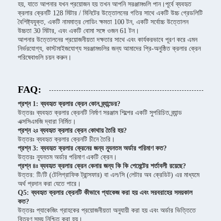
হয়, যাতে আপনার যখন প্রয়োজন হয় তখন আপনি সরঞ্জামগুলি পান।পূর্বে ব্যবহৃত
ক্রলার ক্রেনটি 128 মিটার / মিনিটের উত্তোলনের গতির সাথে একটি উচ্চ গ্রেডলিটি
বৈশিষ্ট্যযুক্ত, একটি নামমাত্র লোডিং ক্ষমতা 100 টন, একটি সর্বোচ্চ উত্তোলন
উচ্চতা 30 মিটার, এবং একটি বোমা সঙ্গে ওজন 61 টন।
আপনার উত্তোলনের প্রয়োজনীয়তা দক্ষতার সাথে এবং কার্যকরভাবে পূরণ করে এমন
নির্ভরযোগ্য, কাস্টমাইজযোগ্য সরঞ্জামগুলির জন্য আমাদের প্রি-অনুষ্ঠিত ক্রলার ক্রেন
পরিষেবাগুলি চয়ন করুন।
FAQ:
প্রশ্ন 1: ব্যবহৃত ক্রলার ক্রেন কোন ব্র্যান্ডের?
উত্তরঃ ব্যবহৃত ক্রলার ক্রেনটি নির্মাণ সরঞ্জাম শিল্পের একটি সুপরিচিত ব্র্যান্ড
এক্সসিএমজি দ্বারা নির্মিত।
প্রশ্ন ২ঃ ব্যবহৃত ক্রলার ক্রেন কোথায় তৈরি হয়?
উত্তরঃ ব্যবহৃত ক্রলার ক্রেনটি চীনে তৈরি।
প্রশ্ন 3: ব্যবহৃত ক্রলার ক্রেনের জন্য ন্যূনতম অর্ডার পরিমাণ কত?
উত্তরঃ ন্যূনতম অর্ডার পরিমাণ একটি ক্রেন।
প্রশ্ন ৪ঃ ব্যবহৃত ক্রলার ক্রেন কেনার জন্য কি কি পেমেন্টের শর্তাবলী রয়েছে?
উত্তর: টি/টি (টেলিগ্রাফিক ট্রান্সফার) বা এল/সি (লেটার অব ক্রেডিট) এর মাধ্যমে
অর্থ প্রদান করা যেতে পারে।
Q5: ব্যবহৃত ক্রলার ক্রেনটি কীভাবে প্যাকেজ করা হয় এবং সরবরাহের সময়কাল
কত?
উত্তরঃ প্যাকেজিং গ্রাহকের প্রয়োজনীয়তা অনুযায়ী করা হয় এবং অর্ডার ভিত্তিতে
বিতরণ সময় নিশ্চিত করা হয়।