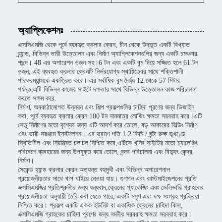
অ্যাপ্লিকেশনঃ
এক্সসিএমজি থেকে পূর্বে ব্যবহৃত ক্রলার ক্রেন, চীন থেকে উদ্ভূত একটি বিখ্যাত
ব্র্যান্ড, বিভিন্ন ভারী উত্তোলন এবং নির্মাণ অ্যাপ্লিকেশনগুলির জন্য একটি চমৎকার
পছন্দ। 48 এর অপারেশন ওজন সহ।6 টন এবং একটি বুম দিয়ে সজ্জিত হলে 61 টন
ওজন, এই ব্যবহৃত ক্রলার ক্রেনটি নির্ভরযোগ্য স্থায়িত্বের সাথে শক্তিশালী
পারফরম্যান্সকে একত্রিত করে। এর সর্বাধিক বুম দৈর্ঘ্য 12 থেকে 57 মিটার
পর্যন্ত,এটি বিভিন্ন কাজের সাইটে দক্ষতার সাথে বিভিন্ন উত্তোলন কাজ পরিচালনা
করতে সক্ষম করে.
নির্মাণ, অবকাঠামোগত উন্নয়ন এবং শিল্প প্রকল্পগুলির চাহিদা পূরণের জন্য ডিজাইন
করা, পূর্বে ব্যবহৃত ক্রলার ক্রেন 100 টন নামমাত্র লোডিং ক্ষমতা সরবরাহ করে।এটি
সেতু নির্মাণের মতো দৃশ্যের জন্য এটি আদর্শ করে তোলে, বড় আকারের বিল্ডিং নির্মাণ
এবং ভারী সরঞ্জাম ইনস্টলেশন। এর ভ্রমণ গতি 1.2 কিমি / ঘন্টা রুক্ষ ভূখণ্ডে
স্থিতিশীল এবং নিয়ন্ত্রিত চলাচল নিশ্চিত করে,এটিকে খনির সাইটের মতো চ্যালেঞ্জিং
পরিবেশে ব্যবহারের জন্য উপযুক্ত করে তোলে, বন্দর পরিচালনা এবং বিদ্যুৎ কেন্দ্র
নির্মাণ।
সেকেন্ড হ্যান্ড ক্রলার ক্রেন অত্যন্ত বহুমুখী এবং বিভিন্ন অপারেশনাল
প্রয়োজনীয়তার সাথে খাপ খাইয়ে নেওয়া যায়। গুণমান এবং কাস্টমাইজেশনের প্রতি
এক্সসিএমজির প্রতিশ্রুতির জন্য ধন্যবাদ,ক্রেনের প্যাকেজিং এবং ডেলিভারি গ্রাহকের
প্রয়োজনীয়তা অনুযায়ী তৈরি করা যেতে পারে, একটি মসৃণ এবং দক্ষ সংগ্রহ প্রক্রিয়া
নিশ্চিত করে। প্রকল্প একটি একক ইউনিট বা একাধিক ক্রেনের চাহিদা কিনা,
এক্সসিএমজি গ্রাহকের চাহিদা পূরণের জন্য নমনীয় সরবরাহ ক্ষমতা সরবরাহ করে।