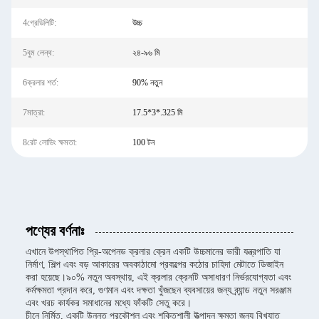
4গ্রেডিলিটি:
উচ্চ
5বুম লেন্থ:
২৪-৯৬ মি
6ক্রলার শর্ত:
90% নতুন
7মাত্রা:
17.5*3*.325 মি
8রেট লোডিং ক্ষমতা:
100 টন
পণ্যের বর্ণনাঃ
এখানে উপস্থাপিত প্রি-অপেনড ক্রলার ক্রেন একটি উচ্চমানের ভারী যন্ত্রপাতি যা
নির্মাণ, শিল্প এবং বড় আকারের অবকাঠামো প্রকল্পের কঠোর চাহিদা মেটাতে ডিজাইন
করা হয়েছে।৯০% নতুন অবস্থায়, এই ক্রলার ক্রেনটি অসাধারণ নির্ভরযোগ্যতা এবং
কর্মক্ষমতা প্রদান করে, গুণমান এবং দক্ষতা খুঁজছেন ব্যবসায়ের জন্য ব্র্যান্ড নতুন সরঞ্জাম
এবং খরচ কার্যকর সমাধানের মধ্যে ফাঁকটি সেতু করে।
চীনে নির্মিত, একটি উন্নত প্রকৌশল এবং শক্তিশালী উত্পাদন ক্ষমতা জন্য বিখ্যাত