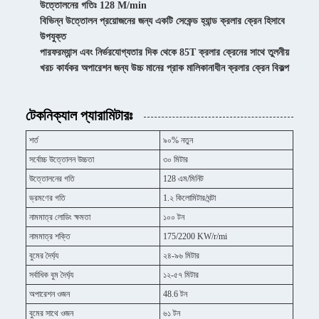
উত্তোলনের গতিঃ 128 M/min
বিভিন্ন উত্তোলন প্রয়োজনের জন্য একটি সেকেন্ড হ্যান্ড ক্রলার ক্রেন হিসাবে
উপযুক্ত
পারফরম্যান্স এবং নির্ভরযোগ্যতার দিক থেকে 85T ক্রলার ক্রেনের সাথে তুলনীয়
খরচ কার্যকর অপারেশন জন্য উচ্চ মানের প্রাক মালিকানাধীন ক্রলার ক্রেন বিকল্প
টেকনিক্যাল প্যারামিটারঃ
শর্ত
৯০% নতুন
সর্বোচ্চ উত্তোলন উচ্চতা
৩০ মিটার
উত্তোলনের গতি
128 এম/মিনিট
ভ্রমণের গতি
1.২ কিলোমিটার/ঘন্টা
নামমাত্র লোডিং ক্ষমতা
১০০ টন
নামমাত্র শক্তি
175/2200 KW/r/mi
বুমের দৈর্ঘ্য
২৪-৯৬ মিটার
সর্বাধিক বুম দৈর্ঘ্য
১২-৫৭ মিটার
অপারেশন ওজন
48.6 টন
বুমের সাথে ওজন
৬১ টন