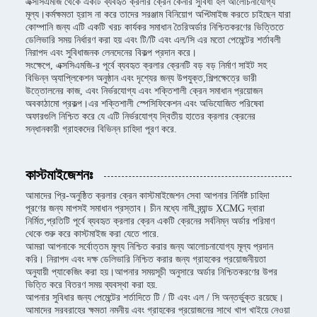
এক্সসিএমজি থেকে একটি ব্যবহৃত ক্রলার ক্রেন কেনার সুবিধা হল আলোচনাযোগ্য
মূল্য।কর্মক্ষমতা হ্রাস না করে তাদের সরঞ্জাম বিনিয়োগ অপ্টিমাইজ করতে চাইছেন যারা
কোম্পানি জন্য এটি একটি খরচ কার্যকর সমাধান তৈরিঅর্ডার নিশ্চিতকরণের ভিত্তিতে
ডেলিভারি সময় নির্ধারণ করা হয় এবং টি/টি এবং এল/সি এর মতো পেমেন্টের শর্তাবলী
নিরাপদ এবং সুবিধাজনক লেনদেনের বিকল্প প্রদান করে।
সংক্ষেপে, এক্সসিএমজি-র পূর্বে ব্যবহৃত ক্রলার ক্রেনটি বড় বড় নির্মাণ সাইট সহ
বিভিন্ন অ্যাপ্লিকেশন অনুষ্ঠান এবং দৃশ্যের জন্য উপযুক্ত,শিল্পক্ষেত্রে ভারী
উত্তোলনের কাজ, এবং নির্ভরযোগ্য এবং শক্তিশালী ক্রেন সমাধান প্রয়োজন
অবকাঠামো প্রকল্প।এর শক্তিশালী স্পেসিফিকেশন এবং অভিযোজিত পরিষেবা
অফারগুলি নিশ্চিত করে যে এটি নির্ভরযোগ্য দ্বিতীয় হাতের ক্রলার ক্রেনের
সন্ধানকারী গ্রাহকদের বিভিন্ন চাহিদা পূরণ করে.
কাস্টমাইজেশনঃ
আমাদের প্রি-অনুষ্ঠিত ক্রলার ক্রেন কাস্টমাইজেশন সেবা আপনার নির্দিষ্ট চাহিদা
পূরণের জন্য মাপসই সমাধান প্রস্তাব। চীন মধ্যে নামী ব্র্যান্ড XCMG দ্বারা
নির্মিত,প্রতিটি পূর্বে ব্যবহৃত ক্রলার ক্রেন একটি ক্রেনের সর্বনিম্ন অর্ডার পরিমাণ
থেকে শুরু করে কাস্টমাইজ করা যেতে পারে.
আমরা আপনাকে সর্বোত্তম মূল্য নিশ্চিত করার জন্য আলোচনাযোগ্য মূল্য প্রদান
করি। নিরাপদ এবং দক্ষ ডেলিভারি নিশ্চিত করার জন্য গ্রাহকের প্রয়োজনীয়তা
অনুযায়ী প্যাকেজিং করা হয়।আপনার সময়সূচী অনুসারে অর্ডার নিশ্চিতকরণের উপর
ভিত্তি করে বিতরণ সময় ব্যবস্থা করা হয়.
আপনার সুবিধার জন্য পেমেন্টের শর্তাদিতে টি / টি এবং এল / সি অন্তর্ভুক্ত রয়েছে।
আমাদের সরবরাহের ক্ষমতা নমনীয় এবং গ্রাহকের প্রয়োজনের সাথে খাপ খাইয়ে নেওয়া