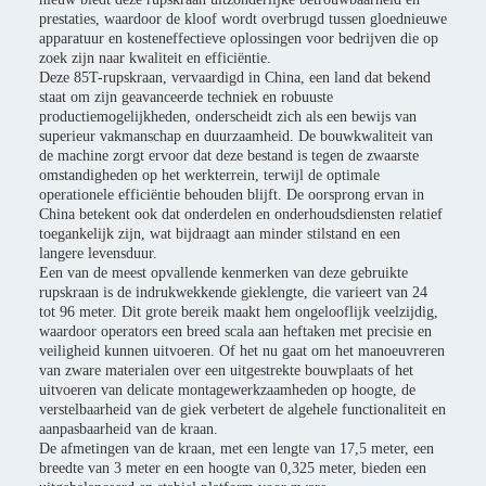
prestaties, waardoor de kloof wordt overbrugd tussen gloednieuwe
apparatuur en kosteneffectieve oplossingen voor bedrijven die op
zoek zijn naar kwaliteit en efficiëntie.
Deze 85T-rupskraan, vervaardigd in China, een land dat bekend
staat om zijn geavanceerde techniek en robuuste
productiemogelijkheden, onderscheidt zich als een bewijs van
superieur vakmanschap en duurzaamheid. De bouwkwaliteit van
de machine zorgt ervoor dat deze bestand is tegen de zwaarste
omstandigheden op het werkterrein, terwijl de optimale
operationele efficiëntie behouden blijft. De oorsprong ervan in
China betekent ook dat onderdelen en onderhoudsdiensten relatief
toegankelijk zijn, wat bijdraagt ​​aan minder stilstand en een
langere levensduur.
Een van de meest opvallende kenmerken van deze gebruikte
rupskraan is de indrukwekkende gieklengte, die varieert van 24
tot 96 meter. Dit grote bereik maakt hem ongelooflijk veelzijdig,
waardoor operators een breed scala aan heftaken met precisie en
veiligheid kunnen uitvoeren. Of het nu gaat om het manoeuvreren
van zware materialen over een uitgestrekte bouwplaats of het
uitvoeren van delicate montagewerkzaamheden op hoogte, de
verstelbaarheid van de giek verbetert de algehele functionaliteit en
aanpasbaarheid van de kraan.
De afmetingen van de kraan, met een lengte van 17,5 meter, een
breedte van 3 meter en een hoogte van 0,325 meter, bieden een