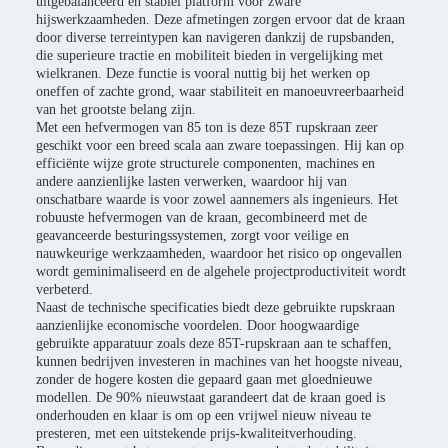
uitgebalanceerd en stabiel platform voor zware
hijswerkzaamheden. Deze afmetingen zorgen ervoor dat de kraan
door diverse terreintypen kan navigeren dankzij de rupsbanden,
die superieure tractie en mobiliteit bieden in vergelijking met
wielkranen. Deze functie is vooral nuttig bij het werken op
oneffen of zachte grond, waar stabiliteit en manoeuvreerbaarheid
van het grootste belang zijn.
Met een hefvermogen van 85 ton is deze 85T rupskraan zeer
geschikt voor een breed scala aan zware toepassingen. Hij kan op
efficiënte wijze grote structurele componenten, machines en
andere aanzienlijke lasten verwerken, waardoor hij van
onschatbare waarde is voor zowel aannemers als ingenieurs. Het
robuuste hefvermogen van de kraan, gecombineerd met de
geavanceerde besturingssystemen, zorgt voor veilige en
nauwkeurige werkzaamheden, waardoor het risico op ongevallen
wordt geminimaliseerd en de algehele projectproductiviteit wordt
verbeterd.
Naast de technische specificaties biedt deze gebruikte rupskraan
aanzienlijke economische voordelen. Door hoogwaardige
gebruikte apparatuur zoals deze 85T-rupskraan aan te schaffen,
kunnen bedrijven investeren in machines van het hoogste niveau,
zonder de hogere kosten die gepaard gaan met gloednieuwe
modellen. De 90% nieuwstaat garandeert dat de kraan goed is
onderhouden en klaar is om op een vrijwel nieuw niveau te
presteren, met een uitstekende prijs-kwaliteitverhouding.