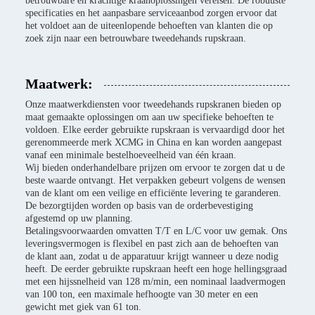
betrouwbare en krachtige kraanoplossingen vereisen. De robuuste
specificaties en het aanpasbare serviceaanbod zorgen ervoor dat
het voldoet aan de uiteenlopende behoeften van klanten die op
zoek zijn naar een betrouwbare tweedehands rupskraan.
Maatwerk:
Onze maatwerkdiensten voor tweedehands rupskranen bieden op
maat gemaakte oplossingen om aan uw specifieke behoeften te
voldoen. Elke eerder gebruikte rupskraan is vervaardigd door het
gerenommeerde merk XCMG in China en kan worden aangepast
vanaf een minimale bestelhoeveelheid van één kraan.
Wij bieden onderhandelbare prijzen om ervoor te zorgen dat u de
beste waarde ontvangt. Het verpakken gebeurt volgens de wensen
van de klant om een ​​veilige en efficiënte levering te garanderen.
De bezorgtijden worden op basis van de orderbevestiging
afgestemd op uw planning.
Betalingsvoorwaarden omvatten T/T en L/C voor uw gemak. Ons
leveringsvermogen is flexibel en past zich aan de behoeften van
de klant aan, zodat u de apparatuur krijgt wanneer u deze nodig
heeft. De eerder gebruikte rupskraan heeft een hoge hellingsgraad
met een hijssnelheid van 128 m/min, een nominaal laadvermogen
van 100 ton, een maximale hefhoogte van 30 meter en een
gewicht met giek van 61 ton.