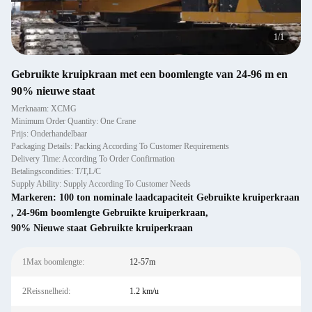
1
/
1
Gebruikte kruipkraan met een boomlengte van 24-96 m en
90% nieuwe staat
Merknaam: XCMG
Minimum Order Quantity: One Crane
Prijs: Onderhandelbaar
Packaging Details: Packing According To Customer Requirements
Delivery Time: According To Order Confirmation
Betalingscondities: T/T,L/C
Supply Ability: Supply According To Customer Needs
Markeren:
100 ton nominale laadcapaciteit Gebruikte kruiperkraan
,
24-96m boomlengte Gebruikte kruiperkraan
,
90% Nieuwe staat Gebruikte kruiperkraan
1Max boomlengte:
12-57m
2Reissnelheid:
1.2 km/u