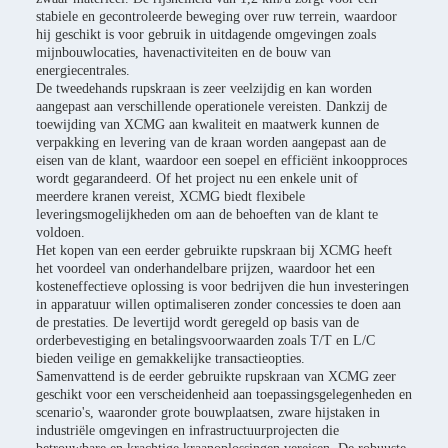
stabiele en gecontroleerde beweging over ruw terrein, waardoor
hij geschikt is voor gebruik in uitdagende omgevingen zoals
mijnbouwlocaties, havenactiviteiten en de bouw van
energiecentrales.
De tweedehands rupskraan is zeer veelzijdig en kan worden
aangepast aan verschillende operationele vereisten. Dankzij de
toewijding van XCMG aan kwaliteit en maatwerk kunnen de
verpakking en levering van de kraan worden aangepast aan de
eisen van de klant, waardoor een soepel en efficiënt inkoopproces
wordt gegarandeerd. Of het project nu een enkele unit of
meerdere kranen vereist, XCMG biedt flexibele
leveringsmogelijkheden om aan de behoeften van de klant te
voldoen.
Het kopen van een eerder gebruikte rupskraan bij XCMG heeft
het voordeel van onderhandelbare prijzen, waardoor het een
kosteneffectieve oplossing is voor bedrijven die hun investeringen
in apparatuur willen optimaliseren zonder concessies te doen aan
de prestaties. De levertijd wordt geregeld op basis van de
orderbevestiging en betalingsvoorwaarden zoals T/T en L/C
bieden veilige en gemakkelijke transactieopties.
Samenvattend is de eerder gebruikte rupskraan van XCMG zeer
geschikt voor een verscheidenheid aan toepassingsgelegenheden en
scenario's, waaronder grote bouwplaatsen, zware hijstaken in
industriële omgevingen en infrastructuurprojecten die