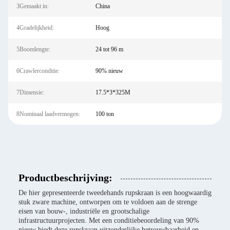
3Gemaakt in:
China
4Gradelijkheid:
Hoog
5Boomlengte:
24 tot 96 m
6Crawlerconditie:
90% nieuw
7Dimensie:
17.5*3*325M
8Nominaal laadvermogen:
100 ton
Productbeschrijving:
De hier gepresenteerde tweedehands rupskraan is een hoogwaardig
stuk zware machine, ontworpen om te voldoen aan de strenge
eisen van bouw-, industriële en grootschalige
infrastructuurprojecten. Met een conditiebeoordeling van 90%
nieuw biedt deze rupskraan uitzonderlijke betrouwbaarheid en