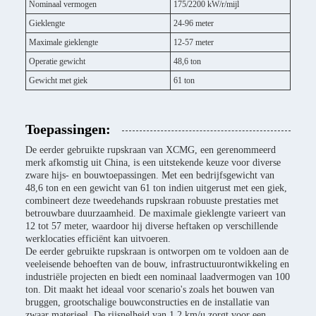
Nominaal vermogen
175/2200 kW/r/mijl
Gieklengte
24-96 meter
Maximale gieklengte
12-57 meter
Operatie gewicht
48,6 ton
Gewicht met giek
61 ton
Toepassingen:
De eerder gebruikte rupskraan van XCMG, een gerenommeerd
merk afkomstig uit China, is een uitstekende keuze voor diverse
zware hijs- en bouwtoepassingen. Met een bedrijfsgewicht van
48,6 ton en een gewicht van 61 ton indien uitgerust met een giek,
combineert deze tweedehands rupskraan robuuste prestaties met
betrouwbare duurzaamheid. De maximale gieklengte varieert van
12 tot 57 meter, waardoor hij diverse heftaken op verschillende
werklocaties efficiënt kan uitvoeren.
De eerder gebruikte rupskraan is ontworpen om te voldoen aan de
veeleisende behoeften van de bouw, infrastructuurontwikkeling en
industriële projecten en biedt een nominaal laadvermogen van 100
ton. Dit maakt het ideaal voor scenario's zoals het bouwen van
bruggen, grootschalige bouwconstructies en de installatie van
zwaar materieel. De rijsnelheid van 1,2 km/u zorgt voor een