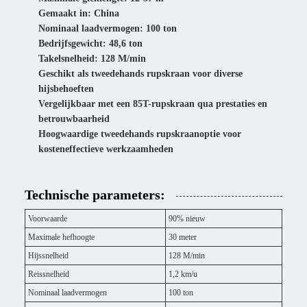
Gemaakt in: China
Nominaal laadvermogen: 100 ton
Bedrijfsgewicht: 48,6 ton
Takelsnelheid: 128 M/min
Geschikt als tweedehands rupskraan voor diverse
hijsbehoeften
Vergelijkbaar met een 85T-rupskraan qua prestaties en
betrouwbaarheid
Hoogwaardige tweedehands rupskraanoptie voor
kosteneffectieve werkzaamheden
Technische parameters:
Voorwaarde
90% nieuw
Maximale hefhoogte
30 meter
Hijssnelheid
128 M/min
Reissnelheid
1,2 km/u
Nominaal laadvermogen
100 ton