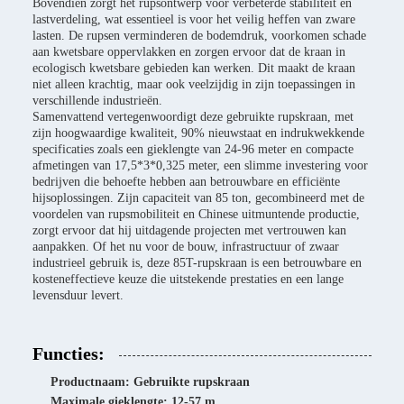
Bovendien zorgt het rupsontwerp voor verbeterde stabiliteit en
lastverdeling, wat essentieel is voor het veilig heffen van zware
lasten. De rupsen verminderen de bodemdruk, voorkomen schade
aan kwetsbare oppervlakken en zorgen ervoor dat de kraan in
ecologisch kwetsbare gebieden kan werken. Dit maakt de kraan
niet alleen krachtig, maar ook veelzijdig in zijn toepassingen in
verschillende industrieën.
Samenvattend vertegenwoordigt deze gebruikte rupskraan, met
zijn hoogwaardige kwaliteit, 90% nieuwstaat en indrukwekkende
specificaties zoals een gieklengte van 24-96 meter en compacte
afmetingen van 17,5*3*0,325 meter, een slimme investering voor
bedrijven die behoefte hebben aan betrouwbare en efficiënte
hijsoplossingen. Zijn capaciteit van 85 ton, gecombineerd met de
voordelen van rupsmobiliteit en Chinese uitmuntende productie,
zorgt ervoor dat hij uitdagende projecten met vertrouwen kan
aanpakken. Of het nu voor de bouw, infrastructuur of zwaar
industrieel gebruik is, deze 85T-rupskraan is een betrouwbare en
kosteneffectieve keuze die uitstekende prestaties en een lange
levensduur levert.
Functies:
Productnaam: Gebruikte rupskraan
Maximale gieklengte: 12-57 m