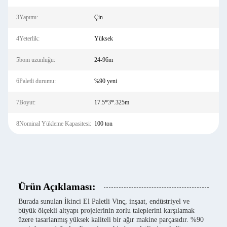
3Yapımı:
Çin
4Yeterlik:
Yüksek
5bom uzunluğu:
24-96m
6Paletli durumu:
%90 yeni
7Boyut:
17.5*3*.325m
8Nominal Yükleme Kapasitesi:
100 ton
Ürün Açıklaması:
Burada sunulan İkinci El Paletli Vinç, inşaat, endüstriyel ve
büyük ölçekli altyapı projelerinin zorlu taleplerini karşılamak
üzere tasarlanmış yüksek kaliteli bir ağır makine parçasıdır. %90