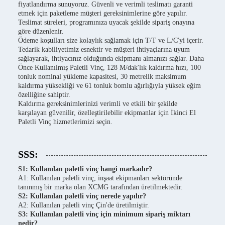
fiyatlandırma sunuyoruz. Güvenli ve verimli teslimatı garanti
etmek için paketleme müşteri gereksinimlerine göre yapılır.
Teslimat süreleri, programınıza uyacak şekilde sipariş onayına
göre düzenlenir.
Ödeme koşulları size kolaylık sağlamak için T/T ve L/C'yi içerir.
Tedarik kabiliyetimiz esnektir ve müşteri ihtiyaçlarına uyum
sağlayarak, ihtiyacınız olduğunda ekipmanı almanızı sağlar. Daha
Önce Kullanılmış Paletli Vinç, 128 M/dak'lık kaldırma hızı, 100
tonluk nominal yükleme kapasitesi, 30 metrelik maksimum
kaldırma yüksekliği ve 61 tonluk bomlu ağırlığıyla yüksek eğim
özelliğine sahiptir.
Kaldırma gereksinimlerinizi verimli ve etkili bir şekilde
karşılayan güvenilir, özelleştirilebilir ekipmanlar için İkinci El
Paletli Vinç hizmetlerimizi seçin.
SSS:
S1: Kullanılan paletli vinç hangi markadır?
A1: Kullanılan paletli vinç, inşaat ekipmanları sektöründe
tanınmış bir marka olan XCMG tarafından üretilmektedir.
S2: Kullanılan paletli vinç nerede yapılır?
A2: Kullanılan paletli vinç Çin'de üretilmiştir.
S3: Kullanılan paletli vinç için minimum sipariş miktarı
nedir?