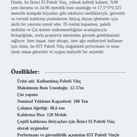
Özetle, bu İkinci El Paletli Vinç, yüksek kaliteli kalitesi, %90
yeni durumu ve 24-96 metrelik bom uzunluğu ve 17,5*3*0,325
metrelik kompakt boyutları gibi etkileyici özellikleriyle, güvenilir
ve verimli kaldırma çözümlerine ihtiyaç duyan işletmeler için
akıllı bir yatırımı temsil eder. 85 tonluk kapasitesi, paletli
mobilite ve Çin üretim mükemmelliğinin avantajlarıyla
birleştiğinde, zorlu projelerin üstesinden güvenle gelebilmesini
sağlıyor. İster inşaat, ister altyapı, ister ağır endüstriyel kullanım
için olsun, bu 85T Paletli Vinç olağanüstü performans ve uzun
ömür sunan güvenilir ve uygun maliyetli bir seçimdir.
Özellikler:
Ürün adı: Kullanılmış Paletli Vinç
Maksimum Bom Uzunluğu: 12-57m
Çin yapımı
Nominal Yükleme Kapasitesi: 100 Ton
Çalışma Ağırlığı: 48,6 ton
Kaldırma Hızı: 128 M/dak
Çeşitli kaldırma ihtiyaçları için İkinci El Paletli Vinç
olarak uygundur
Performans ve güvenilirlik açısından 85T Paletli Vinçle