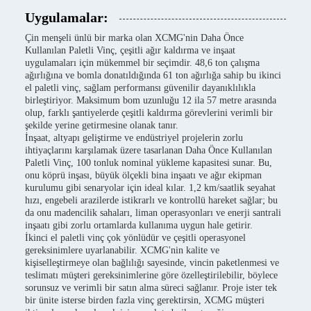
Uygulamalar:
Çin menşeli ünlü bir marka olan XCMG'nin Daha Önce
Kullanılan Paletli Vinç, çeşitli ağır kaldırma ve inşaat
uygulamaları için mükemmel bir seçimdir. 48,6 ton çalışma
ağırlığına ve bomla donatıldığında 61 ton ağırlığa sahip bu ikinci
el paletli vinç, sağlam performansı güvenilir dayanıklılıkla
birleştiriyor. Maksimum bom uzunluğu 12 ila 57 metre arasında
olup, farklı şantiyelerde çeşitli kaldırma görevlerini verimli bir
şekilde yerine getirmesine olanak tanır.
İnşaat, altyapı geliştirme ve endüstriyel projelerin zorlu
ihtiyaçlarını karşılamak üzere tasarlanan Daha Önce Kullanılan
Paletli Vinç, 100 tonluk nominal yükleme kapasitesi sunar. Bu,
onu köprü inşası, büyük ölçekli bina inşaatı ve ağır ekipman
kurulumu gibi senaryolar için ideal kılar. 1,2 km/saatlik seyahat
hızı, engebeli arazilerde istikrarlı ve kontrollü hareket sağlar; bu
da onu madencilik sahaları, liman operasyonları ve enerji santrali
inşaatı gibi zorlu ortamlarda kullanıma uygun hale getirir.
İkinci el paletli vinç çok yönlüdür ve çeşitli operasyonel
gereksinimlere uyarlanabilir. XCMG'nin kalite ve
kişiselleştirmeye olan bağlılığı sayesinde, vincin paketlenmesi ve
teslimatı müşteri gereksinimlerine göre özelleştirilebilir, böylece
sorunsuz ve verimli bir satın alma süreci sağlanır. Proje ister tek
bir ünite isterse birden fazla vinç gerektirsin, XCMG müşteri