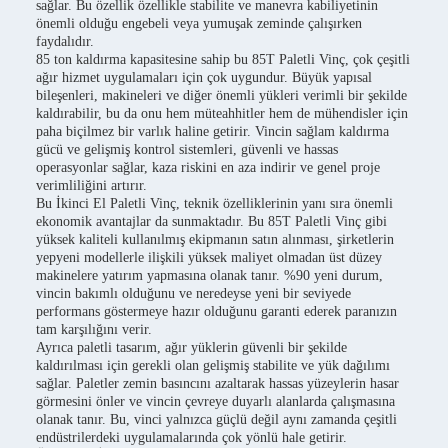
sağlar. Bu özellik özellikle stabilite ve manevra kabiliyetinin
önemli olduğu engebeli veya yumuşak zeminde çalışırken
faydalıdır.
85 ton kaldırma kapasitesine sahip bu 85T Paletli Vinç, çok çeşitli
ağır hizmet uygulamaları için çok uygundur. Büyük yapısal
bileşenleri, makineleri ve diğer önemli yükleri verimli bir şekilde
kaldırabilir, bu da onu hem müteahhitler hem de mühendisler için
paha biçilmez bir varlık haline getirir. Vincin sağlam kaldırma
gücü ve gelişmiş kontrol sistemleri, güvenli ve hassas
operasyonlar sağlar, kaza riskini en aza indirir ve genel proje
verimliliğini artırır.
Bu İkinci El Paletli Vinç, teknik özelliklerinin yanı sıra önemli
ekonomik avantajlar da sunmaktadır. Bu 85T Paletli Vinç gibi
yüksek kaliteli kullanılmış ekipmanın satın alınması, şirketlerin
yepyeni modellerle ilişkili yüksek maliyet olmadan üst düzey
makinelere yatırım yapmasına olanak tanır. %90 yeni durum,
vincin bakımlı olduğunu ve neredeyse yeni bir seviyede
performans göstermeye hazır olduğunu garanti ederek paranızın
tam karşılığını verir.
Ayrıca paletli tasarım, ağır yüklerin güvenli bir şekilde
kaldırılması için gerekli olan gelişmiş stabilite ve yük dağılımı
sağlar. Paletler zemin basıncını azaltarak hassas yüzeylerin hasar
görmesini önler ve vincin çevreye duyarlı alanlarda çalışmasına
olanak tanır. Bu, vinci yalnızca güçlü değil aynı zamanda çeşitli
endüstrilerdeki uygulamalarında çok yönlü hale getirir.