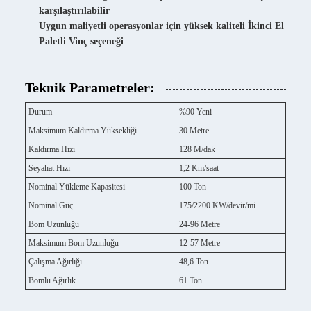
karşılaştırılabilir
Uygun maliyetli operasyonlar için yüksek kaliteli İkinci El
Paletli Vinç seçeneği
Teknik Parametreler:
Durum
%90 Yeni
Maksimum Kaldırma Yüksekliği
30 Metre
Kaldırma Hızı
128 M/dak
Seyahat Hızı
1,2 Km/saat
Nominal Yükleme Kapasitesi
100 Ton
Nominal Güç
175/2200 KW/devir/mi
Bom Uzunluğu
24-96 Metre
Maksimum Bom Uzunluğu
12-57 Metre
Çalışma Ağırlığı
48,6 Ton
Bomlu Ağırlık
61 Ton