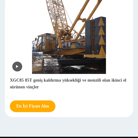
XGC85 85T geniş kaldırma yüksekliği ve menzili olan ikinci el
sürünen vinçler
En İyi Fiyatı Alın