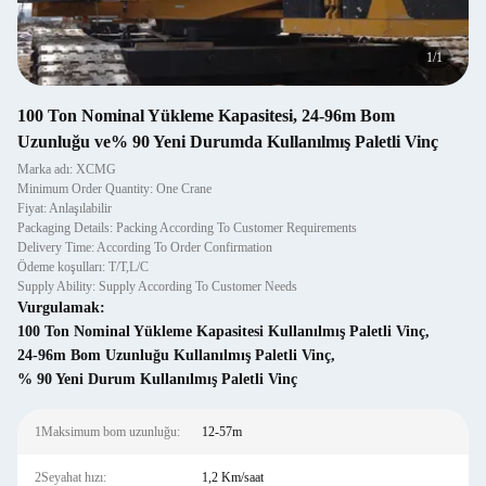
1
/
1
100 Ton Nominal Yükleme Kapasitesi, 24-96m Bom
Uzunluğu ve% 90 Yeni Durumda Kullanılmış Paletli Vinç
Marka adı: XCMG
Minimum Order Quantity: One Crane
Fiyat: Anlaşılabilir
Packaging Details: Packing According To Customer Requirements
Delivery Time: According To Order Confirmation
Ödeme koşulları: T/T,L/C
Supply Ability: Supply According To Customer Needs
Vurgulamak:
100 Ton Nominal Yükleme Kapasitesi Kullanılmış Paletli Vinç
,
24-96m Bom Uzunluğu Kullanılmış Paletli Vinç
,
% 90 Yeni Durum Kullanılmış Paletli Vinç
1Maksimum bom uzunluğu:
12-57m
2Seyahat hızı:
1,2 Km/saat