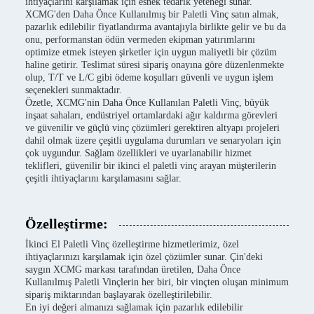
ihtiyaçlarını karşılamak için esnek tedarik yeteneği sunar.
XCMG'den Daha Önce Kullanılmış bir Paletli Vinç satın almak,
pazarlık edilebilir fiyatlandırma avantajıyla birlikte gelir ve bu da
onu, performanstan ödün vermeden ekipman yatırımlarını
optimize etmek isteyen şirketler için uygun maliyetli bir çözüm
haline getirir. Teslimat süresi sipariş onayına göre düzenlenmekte
olup, T/T ve L/C gibi ödeme koşulları güvenli ve uygun işlem
seçenekleri sunmaktadır.
Özetle, XCMG'nin Daha Önce Kullanılan Paletli Vinç, büyük
inşaat sahaları, endüstriyel ortamlardaki ağır kaldırma görevleri
ve güvenilir ve güçlü vinç çözümleri gerektiren altyapı projeleri
dahil olmak üzere çeşitli uygulama durumları ve senaryoları için
çok uygundur. Sağlam özellikleri ve uyarlanabilir hizmet
teklifleri, güvenilir bir ikinci el paletli vinç arayan müşterilerin
çeşitli ihtiyaçlarını karşılamasını sağlar.
Özelleştirme:
İkinci El Paletli Vinç özelleştirme hizmetlerimiz, özel
ihtiyaçlarınızı karşılamak için özel çözümler sunar. Çin'deki
saygın XCMG markası tarafından üretilen, Daha Önce
Kullanılmış Paletli Vinçlerin her biri, bir vinçten oluşan minimum
sipariş miktarından başlayarak özelleştirilebilir.
En iyi değeri almanızı sağlamak için pazarlık edilebilir