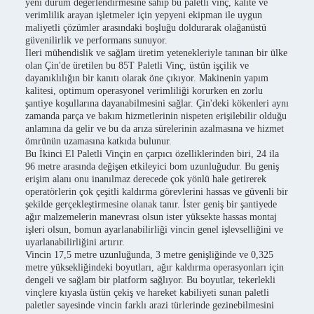
yeni durum değerlendirmesine sahip bu paletli vinç, kalite ve
verimlilik arayan işletmeler için yepyeni ekipman ile uygun
maliyetli çözümler arasındaki boşluğu doldurarak olağanüstü
güvenilirlik ve performans sunuyor.
İleri mühendislik ve sağlam üretim yetenekleriyle tanınan bir ülke
olan Çin'de üretilen bu 85T Paletli Vinç, üstün işçilik ve
dayanıklılığın bir kanıtı olarak öne çıkıyor. Makinenin yapım
kalitesi, optimum operasyonel verimliliği korurken en zorlu
şantiye koşullarına dayanabilmesini sağlar. Çin'deki kökenleri aynı
zamanda parça ve bakım hizmetlerinin nispeten erişilebilir olduğu
anlamına da gelir ve bu da arıza sürelerinin azalmasına ve hizmet
ömrünün uzamasına katkıda bulunur.
Bu İkinci El Paletli Vinçin en çarpıcı özelliklerinden biri, 24 ila
96 metre arasında değişen etkileyici bom uzunluğudur. Bu geniş
erişim alanı onu inanılmaz derecede çok yönlü hale getirerek
operatörlerin çok çeşitli kaldırma görevlerini hassas ve güvenli bir
şekilde gerçekleştirmesine olanak tanır. İster geniş bir şantiyede
ağır malzemelerin manevrası olsun ister yüksekte hassas montaj
işleri olsun, bomun ayarlanabilirliği vincin genel işlevselliğini ve
uyarlanabilirliğini artırır.
Vincin 17,5 metre uzunluğunda, 3 metre genişliğinde ve 0,325
metre yüksekliğindeki boyutları, ağır kaldırma operasyonları için
dengeli ve sağlam bir platform sağlıyor. Bu boyutlar, tekerlekli
vinçlere kıyasla üstün çekiş ve hareket kabiliyeti sunan paletli
paletler sayesinde vincin farklı arazi türlerinde gezinebilmesini