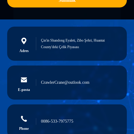
Sunmak
Çin'in Shandong Eyaleti, Zibo Şehri, Huantai
County'deki Çelik Piyasası
Adres
CrawlerCrane@outlook.com
E-posta
0086-533-7975775
Phone