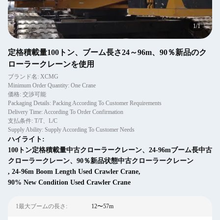
1
/
1
定格積載量100トン、ブーム長さ24～96m、90％新品のク
ローラークレーンを使用
ブランド名: XCMG
Minimum Order Quantity: One Crane
価格: 交渉可能
Packaging Details: Packing According To Customer Requirements
Delivery Time: According To Order Confirmation
支払条件: T/T、L/C
Supply Ability: Supply According To Customer Needs
ハイライト:
100トン定格積載量中古クローラークレーン、24-96mブーム長中古
クローラークレーン、90％新品状態中古クローラークレーン
,
24-96m Boom Length Used Crawler Crane
,
90% New Condition Used Crawler Crane
1最大ブームの長さ:
12〜57m