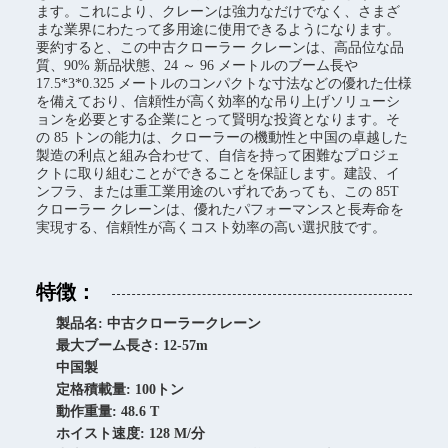
ます。これにより、クレーンは強力なだけでなく、さまざ
まな業界にわたって多用途に使用できるようになります。
要約すると、この中古クローラー クレーンは、高品位な品
質、90% 新品状態、24 ～ 96 メートルのブーム長や
17.5*3*0.325 メートルのコンパクトな寸法などの優れた仕様
を備えており、信頼性が高く効率的な吊り上げソリューシ
ョンを必要とする企業にとって賢明な投資となります。そ
の 85 トンの能力は、クローラーの機動性と中国の卓越した
製造の利点と組み合わせて、自信を持って困難なプロジェ
クトに取り組むことができることを保証します。建設、イ
ンフラ、または重工業用途のいずれであっても、この 85T
クローラー クレーンは、優れたパフォーマンスと長寿命を
実現する、信頼性が高くコスト効率の高い選択肢です。
特徴：
製品名: 中古クローラークレーン
最大ブーム長さ: 12-57m
中国製
定格積載量: 100トン
動作重量: 48.6 T
ホイスト速度: 128 M/分