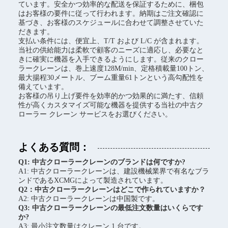
ています。安全かつ効率的な配送を保証するために、梱包
はお客様の要件に従って行われます。納期はご注文確認に
基づき、お客様のスケジュールに合わせて調整させていた
だきます。
支払い条件には、便宜上、T/T および L/C が含まれます。
当社の供給能力は柔軟で顧客のニーズに適応し、必要なと
きに確実に機器を入手できるようにします。従来のクロー
ラークレーンは、巻上速度128M/min、定格積載量100トン、
最大揚程30メートル、ブーム重量61トンという高勾配性を
備えています。
お客様の吊り上げ要件を効率的かつ効果的に満たす、信頼
性が高くカスタマイズ可能な機器を提供する当社の中古ク
ローラー クレーン サービスをお選びください。
よくある質問：
Q1: 中古クローラークレーンのブランドは何ですか?
A1: 中古クローラークレーンは、建設機械業界で有名なブラ
ンドであるXCMGによって製造されています。
Q2：中古クローラークレーンはどこで作られていますか？
A2: 中古クローラークレーンは中国製です。
Q3: 中古クローラークレーンの最低注文数量はいくらです
か?
A3: 最小注文数量はクレーン 1 台です。