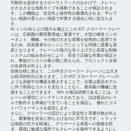
可動性を提供するクローラトラックのおかげで、クレーン
がさまざまな地形タイプを移動できることが保証されま
す。この機能は、安定性と操作性が最優先される、平らで
ない地面や柔らかい地面で作業する場合に特に役立ちま
す。
85 トンの吊り上げ能力を備えたこの 85T クローラー クレー
ンは、広範囲の重荷重用途に最適です。大型の構造コンポ
ーネント、機械、その他の大きな荷重を効率的に処理でき
るため、請負業者やエンジニアにとっても同様に貴重な資
産となります。クレーンの強力な吊り上げ力と高度な制御
システムの組み合わせにより、安全で正確な作業が保証さ
れ、事故のリスクが最小限に抑えられ、プロジェクト全体
の生産性が向上します。
技術仕様に加えて、この中古クローラー クレーンには大き
な経済的利点があります。この 85T クローラー クレーンの
ような高級中古機器を購入することで、企業は新品モデル
に伴う割高なコストを支払うことなく、最高級の機械に投
資することができます。 90% が新品状態であることは、ク
レーンが適切にメンテナンスされており、ほぼ新品のレベ
ルで動作する準備ができていることを保証し、優れたコス
トパフォーマンスを提供します。
さらに、クローラーの設計により安定性と荷重分散が向上
し、重量物を安全に持ち上げるのに不可欠です。トラック
は地面の圧力を軽減し、デリケートな表面への損傷を防
ぎ、環境に敏感な場所でもクレーンを操作できるようにし