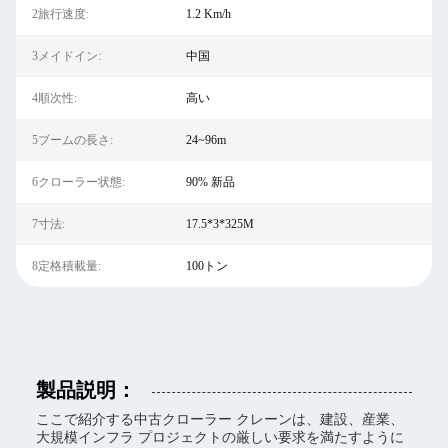
2旅行速度:
1.2 Km/h
3メイドイン:
中国
4順次性:
高い
5ブームの長さ:
24~96m
6クローラー状態:
90% 新品
7寸法:
17.5*3*325M
8定格積載量:
100トン
製品説明：
ここで紹介する中古クローラー クレーンは、建設、産業、
大規模インフラ プロジェクトの厳しい要求を満たすように