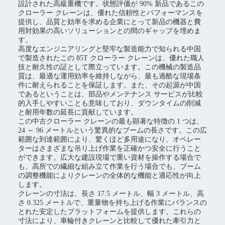
設計された高級重機です。状態評価が 90% 新品であるこの
クローラー クレーンは、優れた信頼性とパフォーマンスを
提供し、品質と効率を求める企業にとって新品の機器と費
用対効果の高いソリューションとの間のギャップを埋めま
す。
高度なエンジニアリングと堅牢な製造能力で知られる中国
で製造されたこの 85T クローラー クレーンは、優れた職人
技と耐久性の証として際立っています。この機械の製造品
質は、最適な運用効率を維持しながら、最も過酷な現場条
件に耐えられることを保証します。また、その起源が中国
であるということは、部品やメンテナンス サービスが比較
的入手しやすいことも意味しており、ダウンタイムの削減
と耐用年数の延長に貢献しています。
この中古クローラー クレーンの最も顕著な特徴の 1 つは、
24 ～ 96 メートルという驚異的なブームの長さです。この広
範囲な到達範囲により、驚くほど多用途になり、オペレー
ターはさまざまな吊り上げ作業を正確かつ安全に行うこと
ができます。広大な建設現場で重い資材を操作する場合で
も、高所での繊細な組み立て作業を行う場合でも、ブーム
の調整機能によりクレーンの全体的な機能と適応性が向上
します。
クレーンの寸法は、長さ 17.5 メートル、幅 3 メートル、高
さ 0.325 メートルで、重量物を持ち上げる作業にバランスの
とれた安定したプラットフォームを提供します。これらの
寸法により、車輪付きクレーンと比較して優れた牽引力と