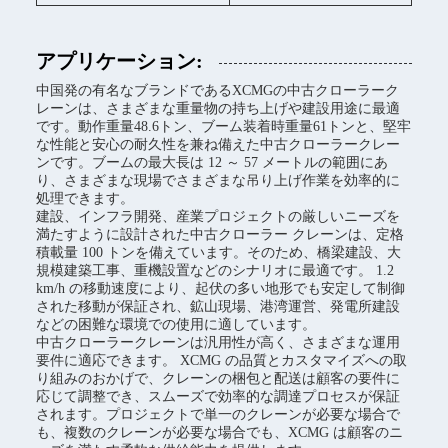
アプリケーション:
中国発の有名なブランドであるXCMGの中古クローラーク
レーンは、さまざまな重量物の持ち上げや建設用途に最適
です。動作重量48.6トン、ブーム装着時重量61トンと、堅牢
な性能と安心の耐久性を兼ね備えた中古クローラークレー
ンです。ブームの最大長は 12 ～ 57 メートルの範囲にあ
り、さまざまな現場でさまざまな吊り上げ作業を効率的に
処理できます。
建設、インフラ開発、産業プロジェクトの厳しいニーズを
満たすように設計された中古クローラー クレーンは、定格
積載量 100 トンを備えています。そのため、橋梁建設、大
規模建築工事、重機設置などのシナリオに最適です。 1.2
km/h の移動速度により、起伏の多い地形でも安定して制御
された移動が保証され、鉱山現場、港湾運営、発電所建設
などの困難な環境での使用に適しています。
中古クローラークレーンは汎用性が高く、さまざまな運用
要件に適応できます。 XCMG の品質とカスタマイズへの取
り組みのおかげで、クレーンの梱包と配送は顧客の要件に
応じて調整でき、スムーズで効率的な調達プロセスが保証
されます。プロジェクトで単一のクレーンが必要な場合で
も、複数のクレーンが必要な場合でも、XCMG は顧客のニ