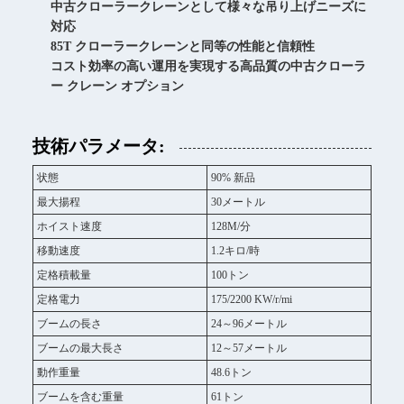
中古クローラークレーンとして様々な吊り上げニーズに
対応
85T クローラークレーンと同等の性能と信頼性
コスト効率の高い運用を実現する高品質の中古クローラ
ー クレーン オプション
技術パラメータ:
状態
90% 新品
最大揚程
30メートル
ホイスト速度
128M/分
移動速度
1.2キロ/時
定格積載量
100トン
定格電力
175/2200 KW/r/mi
ブームの長さ
24～96メートル
ブームの最大長さ
12～57メートル
動作重量
48.6トン
ブームを含む重量
61トン