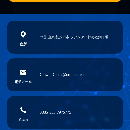
中国,山東省,シボ市,フアンタイ郡の鉄鋼市場
住所
CrawlerCrane@outlook.com
電子メール
0086-533-7975775
Phone