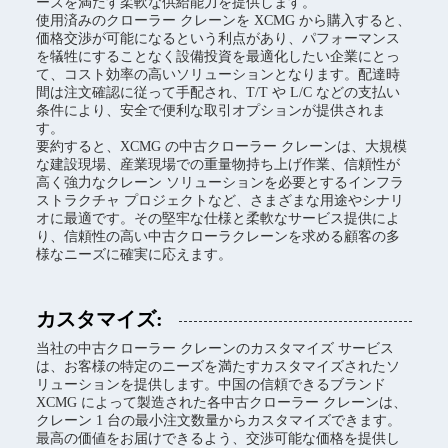
ーズを満たす柔軟な供給能力を提供します。
使用済みのクローラー クレーンを XCMG から購入すると、
価格交渉が可能になるという利点があり、パフォーマンス
を犠牲にすることなく設備投資を最適化したい企業にとっ
て、コスト効率の高いソリューションとなります。配達時
間は注文確認に従って手配され、T/T や L/C などの支払い
条件により、安全で便利な取引オプションが提供されま
す。
要約すると、XCMG の中古クローラー クレーンは、大規模
な建設現場、産業現場での重量物持ち上げ作業、信頼性が
高く強力なクレーン ソリューションを必要とするインフラ
ストラクチャ プロジェクトなど、さまざまな用途やシナリ
オに最適です。その堅牢な仕様と柔軟なサービス提供によ
り、信頼性の高い中古クローラクレーンを求める顧客の多
様なニーズに確実に応えます。
カスタマイズ:
当社の中古クローラー クレーンのカスタマイズ サービス
は、お客様の特定のニーズを満たすカスタマイズされたソ
リューションを提供します。中国の信頼できるブランド
XCMG によって製造された各中古クローラー クレーンは、
クレーン 1 台の最小注文数量からカスタマイズできます。
最高の価値をお届けできるよう、交渉可能な価格を提供し