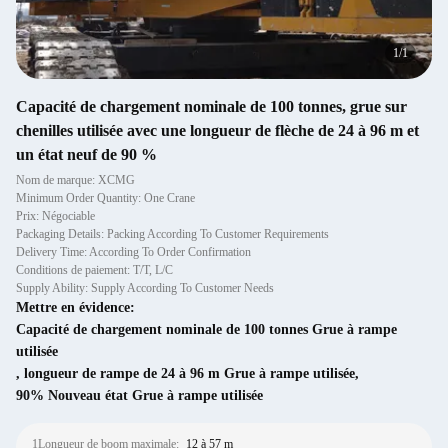
1
/
1
Capacité de chargement nominale de 100 tonnes, grue sur
chenilles utilisée avec une longueur de flèche de 24 à 96 m et
un état neuf de 90 %
Nom de marque: XCMG
Minimum Order Quantity: One Crane
Prix: Négociable
Packaging Details: Packing According To Customer Requirements
Delivery Time: According To Order Confirmation
Conditions de paiement: T/T, L/C
Supply Ability: Supply According To Customer Needs
Mettre en évidence:
Capacité de chargement nominale de 100 tonnes Grue à rampe
utilisée
,
longueur de rampe de 24 à 96 m Grue à rampe utilisée
,
90% Nouveau état Grue à rampe utilisée
1Longueur de boom maximale:
12 à 57 m