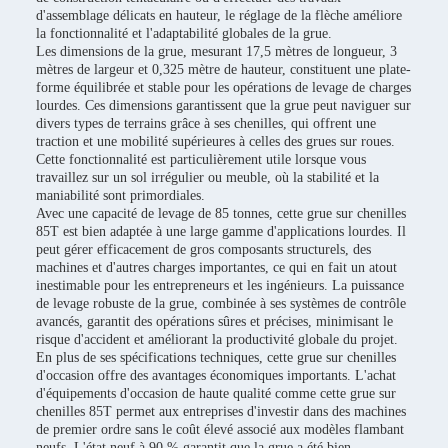
d'assemblage délicats en hauteur, le réglage de la flèche améliore
la fonctionnalité et l'adaptabilité globales de la grue.
Les dimensions de la grue, mesurant 17,5 mètres de longueur, 3
mètres de largeur et 0,325 mètre de hauteur, constituent une plate-
forme équilibrée et stable pour les opérations de levage de charges
lourdes. Ces dimensions garantissent que la grue peut naviguer sur
divers types de terrains grâce à ses chenilles, qui offrent une
traction et une mobilité supérieures à celles des grues sur roues.
Cette fonctionnalité est particulièrement utile lorsque vous
travaillez sur un sol irrégulier ou meuble, où la stabilité et la
maniabilité sont primordiales.
Avec une capacité de levage de 85 tonnes, cette grue sur chenilles
85T est bien adaptée à une large gamme d'applications lourdes. Il
peut gérer efficacement de gros composants structurels, des
machines et d'autres charges importantes, ce qui en fait un atout
inestimable pour les entrepreneurs et les ingénieurs. La puissance
de levage robuste de la grue, combinée à ses systèmes de contrôle
avancés, garantit des opérations sûres et précises, minimisant le
risque d'accident et améliorant la productivité globale du projet.
En plus de ses spécifications techniques, cette grue sur chenilles
d'occasion offre des avantages économiques importants. L'achat
d'équipements d'occasion de haute qualité comme cette grue sur
chenilles 85T permet aux entreprises d'investir dans des machines
de premier ordre sans le coût élevé associé aux modèles flambant
neufs. L'état neuf à 90 % garantit que la grue a été bien