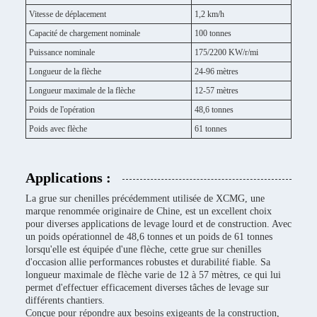
Vitesse de déplacement
1,2 km/h
Capacité de chargement nominale
100 tonnes
Puissance nominale
175/2200 KW/r/mi
Longueur de la flèche
24-96 mètres
Longueur maximale de la flèche
12-57 mètres
Poids de l'opération
48,6 tonnes
Poids avec flèche
61 tonnes
Applications :
La grue sur chenilles précédemment utilisée de XCMG, une
marque renommée originaire de Chine, est un excellent choix
pour diverses applications de levage lourd et de construction. Avec
un poids opérationnel de 48,6 tonnes et un poids de 61 tonnes
lorsqu'elle est équipée d'une flèche, cette grue sur chenilles
d'occasion allie performances robustes et durabilité fiable. Sa
longueur maximale de flèche varie de 12 à 57 mètres, ce qui lui
permet d'effectuer efficacement diverses tâches de levage sur
différents chantiers.
Conçue pour répondre aux besoins exigeants de la construction,