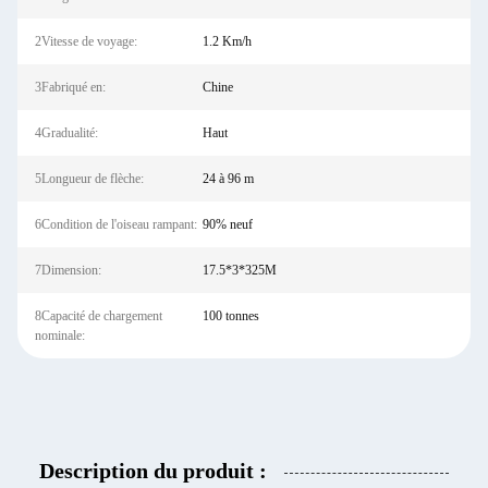
2Vitesse de voyage:
1.2 Km/h
3Fabriqué en:
Chine
4Gradualité:
Haut
5Longueur de flèche:
24 à 96 m
6Condition de l'oiseau rampant:
90% neuf
7Dimension:
17.5*3*325M
8Capacité de chargement
100 tonnes
nominale:
Description du produit :