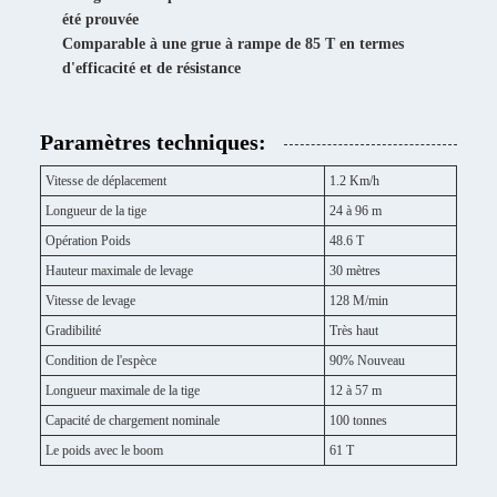
été prouvée
Comparable à une grue à rampe de 85 T en termes
d'efficacité et de résistance
Paramètres techniques:
Vitesse de déplacement
1.2 Km/h
Longueur de la tige
24 à 96 m
Opération Poids
48.6 T
Hauteur maximale de levage
30 mètres
Vitesse de levage
128 M/min
Gradibilité
Très haut
Condition de l'espèce
90% Nouveau
Longueur maximale de la tige
12 à 57 m
Capacité de chargement nominale
100 tonnes
Le poids avec le boom
61 T