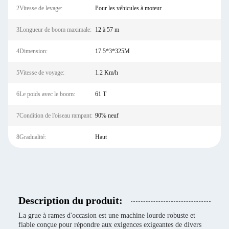
2Vitesse de levage:
Pour les véhicules à moteur
3Longueur de boom maximale:
12 à 57 m
4Dimension:
17.5*3*325M
5Vitesse de voyage:
1.2 Km/h
6Le poids avec le boom:
61 T
7Condition de l'oiseau rampant:
90% neuf
8Gradualité:
Haut
Description du produit:
La grue à rames d'occasion est une machine lourde robuste et
fiable conçue pour répondre aux exigences exigeantes de divers