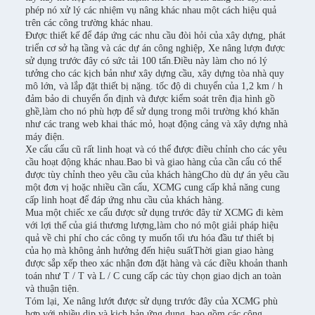
phép nó xử lý các nhiệm vụ nâng khác nhau một cách hiệu quả
trên các công trường khác nhau.
Được thiết kế để đáp ứng các nhu cầu đòi hỏi của xây dựng, phát
triển cơ sở hạ tầng và các dự án công nghiệp, Xe nâng lượn được
sử dụng trước đây có sức tải 100 tấn.Điều này làm cho nó lý
tưởng cho các kịch bản như xây dựng cầu, xây dựng tòa nhà quy
mô lớn, và lắp đặt thiết bị nặng. tốc độ di chuyển của 1,2 km / h
đảm bảo di chuyển ổn định và được kiểm soát trên địa hình gồ
ghề,làm cho nó phù hợp để sử dụng trong môi trường khó khăn
như các trang web khai thác mỏ, hoạt động cảng và xây dựng nhà
máy điện.
Xe cẩu cẩu cũ rất linh hoạt và có thể được điều chỉnh cho các yêu
cầu hoạt động khác nhau.Bao bì và giao hàng của cần cẩu có thể
được tùy chỉnh theo yêu cầu của khách hàngCho dù dự án yêu cầu
một đơn vị hoặc nhiều cần cẩu, XCMG cung cấp khả năng cung
cấp linh hoạt để đáp ứng nhu cầu của khách hàng.
Mua một chiếc xe cẩu được sử dụng trước đây từ XCMG đi kèm
với lợi thế của giá thương lượng,làm cho nó một giải pháp hiệu
quả về chi phí cho các công ty muốn tối ưu hóa đầu tư thiết bị
của họ mà không ảnh hưởng đến hiệu suấtThời gian giao hàng
được sắp xếp theo xác nhận đơn đặt hàng và các điều khoản thanh
toán như T / T và L / C cung cấp các tùy chọn giao dịch an toàn
và thuận tiện.
Tóm lại, Xe nâng lướt được sử dụng trước đây của XCMG phù
hợp với nhiều dịp và kịch bản ứng dụng, bao gồm các công