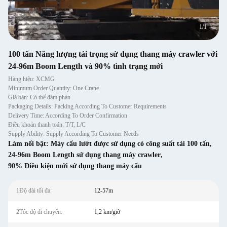
1
/
1
100 tấn Năng lượng tải trọng sử dụng thang máy crawler với
24-96m Boom Length và 90% tình trạng mới
Hàng hiệu: XCMG
Minimum Order Quantity: One Crane
Giá bán: Có thể đàm phán
Packaging Details: Packing According To Customer Requirements
Delivery Time: According To Order Confirmation
Điều khoản thanh toán: T/T, L/C
Supply Ability: Supply According To Customer Needs
Làm nổi bật:
Máy cẩu lướt được sử dụng có công suất tải 100 tấn
,
24-96m Boom Length sử dụng thang máy crawler
,
90% Điều kiện mới sử dụng thang máy cẩu
1Độ dài tối đa:
12-57m
2Tốc độ di chuyển:
1,2 km/giờ