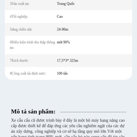
3Sản xuất tại:
Trung Quốc
4Tốt nghiệp:
Cao
5tăng chiều dài:
24-96m
6Điều kiện trình thu thập thông
mới 90%
tin:
7Kích thước:
17,5*3*.325m
8Công suất tải định mức:
100 tấn
Mô tả sản phẩm:
Xe cẩu cẩu cũ được trình bày ở đây là một bộ máy hạng nặng cao
cấp được thiết kế để đáp ứng các yêu cầu nghiêm ngặt của các dự
án xây dựng, công nghiệp và cơ sở hạ tầng quy mô lớn.Với một
xếp hạng tình trạng 90% mới, cần cẩu bò này cung cấp độ tin cậy