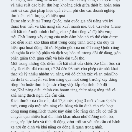
và hiệu suất đặc biệt, thu hẹp khoảng cách giữa thiết bị hoàn toàn
mới và các giải pháp hiệu quả về chi phí cho các doanh nghiệp
tìm kiếm chất lượng và hiệu quả.
Được sản xuất tại Trung Quốc, một quốc gia nổi tiếng với kỹ
thuật tiên tiến và khả năng sản xuất mạnh mẽ, 85T Crawler Crane
nổi bật như một minh chứng cho sự thủ công và độ bền vượt
trội.Chất lượng xây dựng của máy đảm bảo nó có thể chịu được
các điều kiện khó khăn nhất trong công trình trong khi duy trì
hiệu quả hoạt động tối ưu.Nguồn gốc của nó ở Trung Quốc cũng
có nghĩa là các bộ phận và dịch vụ bảo trì tương đối dễ dàng, góp
phần giảm thời gian chết và kéo dài tuổi thọ.
Một trong những đặc điểm nổi bật nhất của chiếc Xe Cầm Sóc cũ
này là chiều dài của nó, từ 24 đến 96 mét.cho phép các nhà khai
thác xử lý nhiều nhiệm vụ nâng với độ chính xác và an toànCho
dù đó là di chuyển vật liệu nặng qua một công trường xây dựng
rộng lớn hoặc thực hiện các công việc lắp ráp tinh tế ở độ
cao,Khả năng điều chỉnh của boom tăng chức năng tổng thể và
khả năng thích nghi của cần cẩu.
Kích thước của cần cẩu, dài 17,5 mét, rộng 3 mét và cao 0,325
mét, cung cấp một nền tảng cân bằng và ổn định cho các hoạt
động nâng nặng.Kích thước này đảm bảo rằng cần cẩu có thể di
chuyển qua nhiều loại địa hình khác nhau nhờ đường mòn bò,
cung cấp lực kéo và tính di động vượt trội so với cần cẩu có bánh
xe.nơi ổn định và khả năng cơ động là quan trọng nhất.