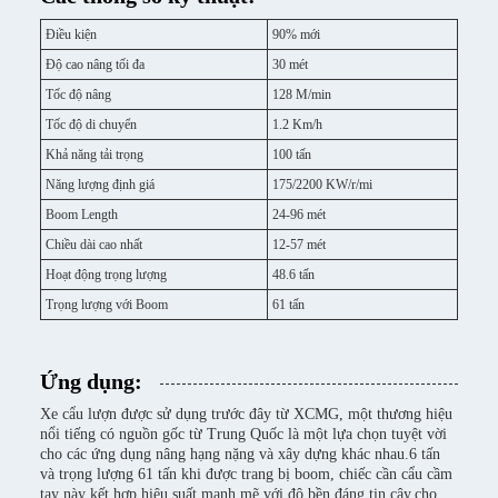
Điều kiện
90% mới
Độ cao nâng tối đa
30 mét
Tốc độ nâng
128 M/min
Tốc độ di chuyển
1.2 Km/h
Khả năng tải trọng
100 tấn
Năng lượng định giá
175/2200 KW/r/mi
Boom Length
24-96 mét
Chiều dài cao nhất
12-57 mét
Hoạt động trọng lượng
48.6 tấn
Trọng lượng với Boom
61 tấn
Ứng dụng:
Xe cẩu lượn được sử dụng trước đây từ XCMG, một thương hiệu
nổi tiếng có nguồn gốc từ Trung Quốc là một lựa chọn tuyệt vời
cho các ứng dụng nâng hạng nặng và xây dựng khác nhau.6 tấn
và trọng lượng 61 tấn khi được trang bị boom, chiếc cần cẩu cầm
tay này kết hợp hiệu suất mạnh mẽ với độ bền đáng tin cậy.cho