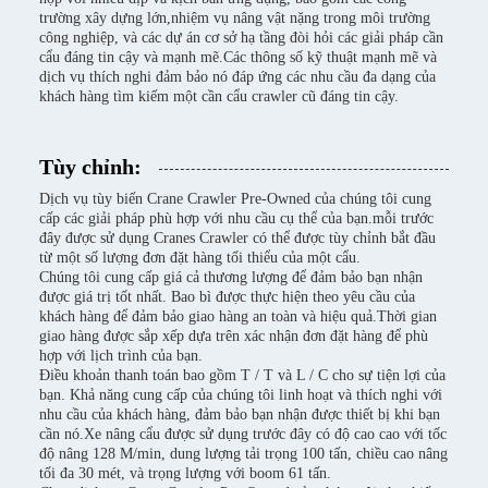
trường xây dựng lớn,nhiệm vụ nâng vật nặng trong môi trường
công nghiệp, và các dự án cơ sở hạ tầng đòi hỏi các giải pháp cần
cẩu đáng tin cậy và mạnh mẽ.Các thông số kỹ thuật mạnh mẽ và
dịch vụ thích nghi đảm bảo nó đáp ứng các nhu cầu đa dạng của
khách hàng tìm kiếm một cần cẩu crawler cũ đáng tin cậy.
Tùy chỉnh:
Dịch vụ tùy biến Crane Crawler Pre-Owned của chúng tôi cung
cấp các giải pháp phù hợp với nhu cầu cụ thể của bạn.mỗi trước
đây được sử dụng Cranes Crawler có thể được tùy chỉnh bắt đầu
từ một số lượng đơn đặt hàng tối thiểu của một cẩu.
Chúng tôi cung cấp giá cả thương lượng để đảm bảo bạn nhận
được giá trị tốt nhất. Bao bì được thực hiện theo yêu cầu của
khách hàng để đảm bảo giao hàng an toàn và hiệu quả.Thời gian
giao hàng được sắp xếp dựa trên xác nhận đơn đặt hàng để phù
hợp với lịch trình của bạn.
Điều khoản thanh toán bao gồm T / T và L / C cho sự tiện lợi của
bạn. Khả năng cung cấp của chúng tôi linh hoạt và thích nghi với
nhu cầu của khách hàng, đảm bảo bạn nhận được thiết bị khi bạn
cần nó.Xe nâng cẩu được sử dụng trước đây có độ cao cao với tốc
độ nâng 128 M/min, dung lượng tải trọng 100 tấn, chiều cao nâng
tối đa 30 mét, và trọng lượng với boom 61 tấn.