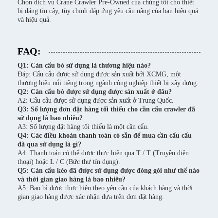
Chọn dịch vụ Crane Crawler Pre-Owned của chúng tôi cho thiết
bị đáng tin cậy, tùy chỉnh đáp ứng yêu cầu nâng của bạn hiệu quả
và hiệu quả.
FAQ:
Q1: Càn cẩu bò sử dụng là thương hiệu nào?
Đáp: Cẩu cẩu được sử dụng được sản xuất bởi XCMG, một
thương hiệu nổi tiếng trong ngành công nghiệp thiết bị xây dựng.
Q2: Càn cẩu bò được sử dụng được sản xuất ở đâu?
A2: Cẩu cẩu được sử dụng được sản xuất ở Trung Quốc.
Q3: Số lượng đơn đặt hàng tối thiểu cho cần cẩu crawler đã
sử dụng là bao nhiêu?
A3: Số lượng đặt hàng tối thiểu là một cần cẩu.
Q4: Các điều khoản thanh toán có sẵn để mua cần cẩu cẩu
đã qua sử dụng là gì?
A4: Thanh toán có thể được thực hiện qua T / T (Truyền điện
thoại) hoặc L / C (Bức thư tín dụng).
Q5: Càn cẩu kéo đã được sử dụng được đóng gói như thế nào
và thời gian giao hàng là bao nhiêu?
A5: Bao bì được thực hiện theo yêu cầu của khách hàng và thời
gian giao hàng được xác nhận dựa trên đơn đặt hàng.