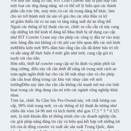
Với một sức nâng 85 tấn, 85T Cran Crawler này là phù hợp cho
một loạt các ứng dụng nặng. nó có thể xử lý hiệu quả các thành
phần cấu trúc lớn, máy móc,và các tải trọng đáng kể khác, làm
cho nó trở thành một tài sản vô giá cho các nhà thầu và kỹ
sư.giảm thiểu rủi ro tai nạn và tăng năng suất dự án tổng thể.
Ngoài các thông số kỹ thuật của nó, chiếc xe cẩu cẩu cũ này cung
cấp những lợi thế kinh tế đáng kể.Mua thiết bị sử dụng cao cấp
như 85T Crawler Crane này cho phép các công ty đầu tư vào máy
móc hàng đầu mà không có chi phí cao liên quan đến các mô hình
mớiĐiều kiện mới 90% đảm bảo rằng cần cẩu đã được bảo trì tốt
và sẵn sàng để thực hiện ở mức gần như mới, cung cấp giá trị
tuyệt vời cho tiền.
Hơn nữa, thiết kế crawler cung cấp sự ổn định và phân phối tải
tăng cường, điều này rất cần thiết để nâng tải trọng một cách an
toàn.ngăn ngừa thiệt hại cho các bề mặt nhạy cảm và cho phép
cần cẩu hoạt động trong các khu vực nhạy cảm với môi
trườngĐiều này làm cho cần cẩu không chỉ mạnh mẽ mà còn linh
hoạt trong các ứng dụng của nó trên các ngành công nghiệp khác
nhau.
Tóm lại, chiếc Xe Cầm Sóc Pre-Owned này, với chất lượng cao
cấp, 90% tình trạng mới, và các thông số kỹ thuật ấn tượng như
chiều dài vòm 24-96 mét và kích thước nhỏ gọn 17,5 * 3 * 0.325
mét, là một khoản đầu tư thông minh cho các doanh nghiệp cần
các giải pháp nâng đáng tin cậy và hiệu quả.kết hợp với những lợi
ích của di động crawler và xuất sắc sản xuất Trung Quốc, đảm