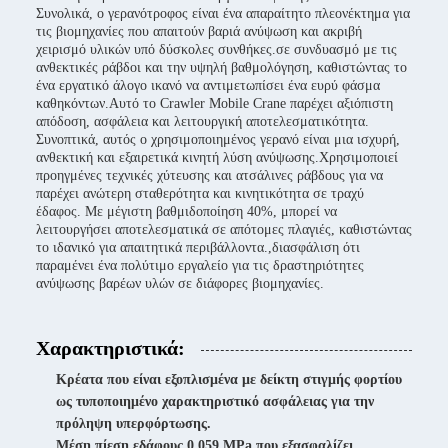
Συνολικά, ο γερανότροφος είναι ένα απαραίτητο πλεονέκτημα για
τις βιομηχανίες που απαιτούν βαριά ανύψωση και ακριβή
χειρισμό υλικών υπό δύσκολες συνθήκες.σε συνδυασμό με τις
ανθεκτικές ράβδοι και την υψηλή βαθμολόγηση, καθιστώντας το
ένα εργατικό άλογο ικανό να αντιμετωπίσει ένα ευρύ φάσμα
καθηκόντων.Αυτό το Crawler Mobile Crane παρέχει αξιόπιστη
απόδοση, ασφάλεια και λειτουργική αποτελεσματικότητα.
Συνοπτικά, αυτός ο χρησιμοποιημένος γερανό είναι μια ισχυρή,
ανθεκτική και εξαιρετικά κινητή λύση ανύψωσης.Χρησιμοποιεί
προηγμένες τεχνικές χύτευσης και ατσάλινες ράβδους για να
παρέχει ανώτερη σταθερότητα και κινητικότητα σε τραχύ
έδαφος. Με μέγιστη βαθμιδοποίηση 40%, μπορεί να
λειτουργήσει αποτελεσματικά σε απότομες πλαγιές, καθιστώντας
το ιδανικό για απαιτητικά περιβάλλοντα.,διασφάλιση ότι
παραμένει ένα πολύτιμο εργαλείο για τις δραστηριότητες
ανύψωσης βαρέων υλών σε διάφορες βιομηχανίες.
Χαρακτηριστικά:
Κρέατα που είναι εξοπλισμένα με δείκτη στιγμής φορτίου
ως τυποποιημένο χαρακτηριστικό ασφάλειας για την
πρόληψη υπερφόρτωσης.
Μέση πίεση εδάφους 0,059 MPa που εξασφαλίζει