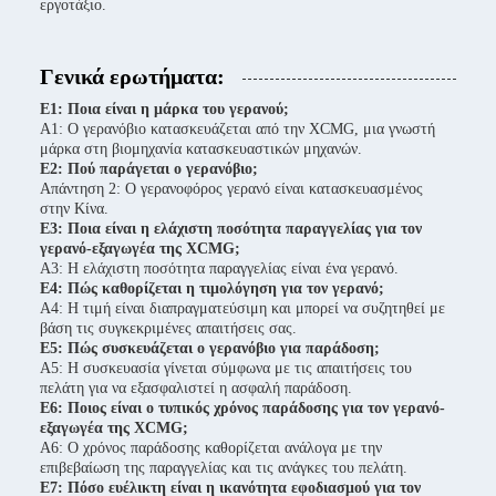
εργοτάξιο.
Γενικά ερωτήματα:
Ε1: Ποια είναι η μάρκα του γερανού;
Α1: Ο γερανόβιο κατασκευάζεται από την XCMG, μια γνωστή
μάρκα στη βιομηχανία κατασκευαστικών μηχανών.
Ε2: Πού παράγεται ο γερανόβιο;
Απάντηση 2: Ο γερανοφόρος γερανό είναι κατασκευασμένος
στην Κίνα.
Ε3: Ποια είναι η ελάχιστη ποσότητα παραγγελίας για τον
γερανό-εξαγωγέα της XCMG;
Α3: Η ελάχιστη ποσότητα παραγγελίας είναι ένα γερανό.
Ε4: Πώς καθορίζεται η τιμολόγηση για τον γερανό;
Α4: Η τιμή είναι διαπραγματεύσιμη και μπορεί να συζητηθεί με
βάση τις συγκεκριμένες απαιτήσεις σας.
Ε5: Πώς συσκευάζεται ο γερανόβιο για παράδοση;
Α5: Η συσκευασία γίνεται σύμφωνα με τις απαιτήσεις του
πελάτη για να εξασφαλιστεί η ασφαλή παράδοση.
Ε6: Ποιος είναι ο τυπικός χρόνος παράδοσης για τον γερανό-
εξαγωγέα της XCMG;
Α6: Ο χρόνος παράδοσης καθορίζεται ανάλογα με την
επιβεβαίωση της παραγγελίας και τις ανάγκες του πελάτη.
Ε7: Πόσο ευέλικτη είναι η ικανότητα εφοδιασμού για τον