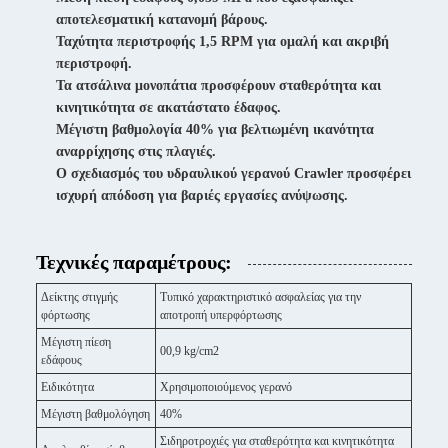
αποτελεσματική κατανομή βάρους.
Ταχύτητα περιστροφής 1,5 RPM για ομαλή και ακριβή
περιστροφή.
Τα ατσάλινα μονοπάτια προσφέρουν σταθερότητα και
κινητικότητα σε ακατάστατο έδαφος.
Μέγιστη βαθμολογία 40% για βελτιωμένη ικανότητα
αναρρίχησης στις πλαγιές.
Ο σχεδιασμός του υδραυλικού γερανού Crawler προσφέρει
ισχυρή απόδοση για βαριές εργασίες ανύψωσης.
Τεχνικές παραμέτρους:
Δείκτης στιγμής
Τυπικό χαρακτηριστικό ασφαλείας για την
φόρτωσης
αποτροπή υπερφόρτωσης
Μέγιστη πίεση
00,9 kg/cm2
εδάφους
Ειδικότητα
Χρησιμοποιούμενος γερανό
Μέγιστη βαθμολόγηση
40%
Σιδηροτροχιές για σταθερότητα και κινητικότητα