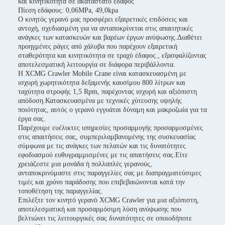
και κινητικότητα σε ακατάστατο έδαφος
Πίεση εδάφους: 0,06MPa, 49,0kpa
Ο κινητός γερανό μας προσφέρει εξαιρετικές επιδόσεις και
αντοχή, σχεδιασμένη για να ανταποκρίνεται στις απαιτητικές
ανάγκες των κατασκευών και βαρέων έργων ανύψωσης.Διαθέτει
προηγμένες ράγες από χάλυβα που παρέχουν εξαιρετική
σταθερότητα και κινητικότητα σε τραχύ έδαφος., εξασφαλίζοντας
αποτελεσματική λειτουργία σε διάφορα περιβάλλοντα.
Η XCMG Crawler Mobile Crane είναι κατασκευασμένη με
ισχυρή χωρητικότητα δεξαμενής καυσίμου 800 λίτρων και
ταχύτητα στροφής 1,5 Rpm, παρέχοντας ισχυρή και αξιόπιστη
απόδοση.Κατασκευασμένα με τεχνικές χύτευσης υψηλής
ποιότητας, αυτός ο γερανό εγγυάται δύναμη και μακροζωία για τα
έργα σας.
Παρέχουμε ευέλικτες υπηρεσίες προσαρμογής προσαρμοσμένες
στις απαιτήσεις σας, συμπεριλαμβανομένης της συσκευασίας
σύμφωνα με τις ανάγκες των πελατών και τις δυνατότητες
εφοδιασμού ευθυγραμμισμένες με τις απαιτήσεις σας.Είτε
χρειάζεστε μια μονάδα ή πολλαπλές γερανούς,
ανταποκρινόμαστε στις παραγγελίες σας με διαπραγματεύσιμες
τιμές και χρόνο παράδοσης που επιβεβαιώνονται κατά την
τοποθέτηση της παραγγελίας.
Επιλέξτε τον κινητό γερανό XCMG Crawler για μια αξιόπιστη,
αποτελεσματική και προσαρμόσιμη λύση ανύψωσης που
βελτιώνει τις λειτουργικές σας δυνατότητες σε οποιοδήποτε