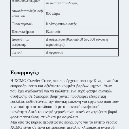
Ακολουθίες σέρβων
σε ακατάστατο έδαφος
Δυνατότητα δεξαμενής
800 λίτρα
καυσίμου
Τύπος γερανού
Κράνος-επισκευαστής
Πλεονεκτήματα
Ελαστικός
Δυνατότητα
Διαφέρει (συνήθως από 50 έως 300 τόνους ή
ανύψωσης
περισσότερο)
Τεχνική
Διοργάνωση
Εφαρμογές:
Η XCMG Crawler Crane, που προέρχεται από την Κίνα, είναι ένα
ευπροσάρμοστο και αξιόπιστο κομμάτι βαρέων μηχανημάτων
που έχει σχεδιαστεί για να καλύπτει ένα ευρύ φάσμα αναγκών
ανύψωσης σε διάφορες βιομηχανίες.προσφέρει εξαιρετική
ευελιξία, καθιστώντας την ιδανική επιλογή για έργα που απαιτούν
κινητικότητα σε συνδυασμό με σημαντική ανυψωτική
ικανότητα.Αυτό το κινητό γερανό είναι ικανό να χειρίζεται βαριά
φορτία αποτελεσματικά και με ασφάλεια..
Μια από τις κύριες περιπτώσεις εφαρμογής για το κινητό γερανό
XCMG είναι σε έργα κατασκευής μεγάλης κλίμακας.ή ανάπτυξη