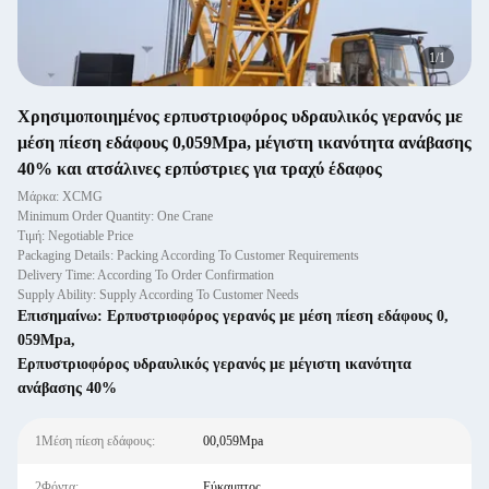
1
/
1
Χρησιμοποιημένος ερπυστριοφόρος υδραυλικός γερανός με
μέση πίεση εδάφους 0,059Mpa, μέγιστη ικανότητα ανάβασης
40% και ατσάλινες ερπύστριες για τραχύ έδαφος
Μάρκα: XCMG
Minimum Order Quantity: One Crane
Τιμή: Negotiable Price
Packaging Details: Packing According To Customer Requirements
Delivery Time: According To Order Confirmation
Supply Ability: Supply According To Customer Needs
Επισημαίνω:
Ερπυστριοφόρος γερανός με μέση πίεση εδάφους 0
,
059Mpa
,
Ερπυστριοφόρος υδραυλικός γερανός με μέγιστη ικανότητα
ανάβασης 40%
1Μέση πίεση εδάφους:
00,059Mpa
2Φόντα:
Εύκαμπτος