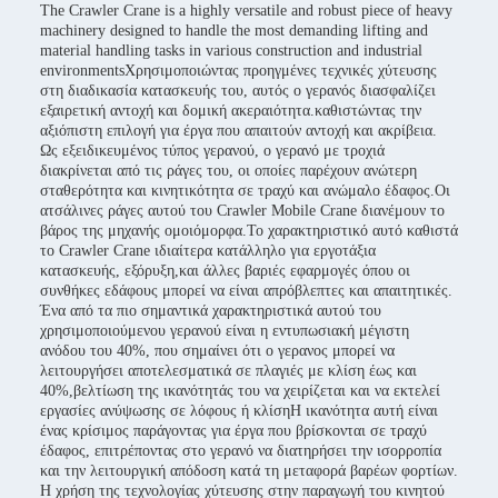
The Crawler Crane is a highly versatile and robust piece of heavy
machinery designed to handle the most demanding lifting and
material handling tasks in various construction and industrial
environmentsΧρησιμοποιώντας προηγμένες τεχνικές χύτευσης
στη διαδικασία κατασκευής του, αυτός ο γερανός διασφαλίζει
εξαιρετική αντοχή και δομική ακεραιότητα.καθιστώντας την
αξιόπιστη επιλογή για έργα που απαιτούν αντοχή και ακρίβεια.
Ως εξειδικευμένος τύπος γερανού, ο γερανό με τροχιά
διακρίνεται από τις ράγες του, οι οποίες παρέχουν ανώτερη
σταθερότητα και κινητικότητα σε τραχύ και ανώμαλο έδαφος.Οι
ατσάλινες ράγες αυτού του Crawler Mobile Crane διανέμουν το
βάρος της μηχανής ομοιόμορφα.Το χαρακτηριστικό αυτό καθιστά
το Crawler Crane ιδιαίτερα κατάλληλο για εργοτάξια
κατασκευής, εξόρυξη,και άλλες βαριές εφαρμογές όπου οι
συνθήκες εδάφους μπορεί να είναι απρόβλεπτες και απαιτητικές.
Ένα από τα πιο σημαντικά χαρακτηριστικά αυτού του
χρησιμοποιούμενου γερανού είναι η εντυπωσιακή μέγιστη
ανόδου του 40%, που σημαίνει ότι ο γερανος μπορεί να
λειτουργήσει αποτελεσματικά σε πλαγιές με κλίση έως και
40%,βελτίωση της ικανότητάς του να χειρίζεται και να εκτελεί
εργασίες ανύψωσης σε λόφους ή κλίσηΗ ικανότητα αυτή είναι
ένας κρίσιμος παράγοντας για έργα που βρίσκονται σε τραχύ
έδαφος, επιτρέποντας στο γερανό να διατηρήσει την ισορροπία
και την λειτουργική απόδοση κατά τη μεταφορά βαρέων φορτίων.
Η χρήση της τεχνολογίας χύτευσης στην παραγωγή του κινητού