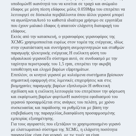
υποδομώνΗ ικανότητά του να κινείται σε τραχύ και ανώμαλο
έδαφος με μέση πίεση εδάφους μόλις 0.059Mpa του επιτρέπει να
λειτουργεί σε δύσκολα περιβάλλοντα όπου άλλοι γερανοί μπορεί
να αγωνίζονταιΑυτό το καθιστά ιδιαίτερα χρήσιμο σε εργοτάξια
που έχουν μαλακό έδαφος ή απαιτούν ελάχιστη διαταραχή του
εδάφους.
Εκτός από την κατασκευή, ο γερανοφόρος γερανοφόρος της
XCMG χρησιμοποιείται ευρέως στον τομέα της ενέργειας, ιδίως
στην εγκατάσταση και συντήρηση ανεμογεννητριών και σταθμών
παραγωγής ηλεκτρικής ενέργειας.Η ευέλικτη φύση του
υδραυλικού γερανούΤο σύστημα αυτό, σε συνδυασμό με την
ταχύτητα περιστροφής του 1,5 rpm, επιτρέπει την ακριβή
τοποθέτηση και ελιγμό βαρέων εξαρτημάτων.
Επιπλέον, οι κινητοί γερανοί με κυλιόμενα συστήματα βρίσκουν
σημαντική εφαρμογή στις λιμενικές επιχειρήσεις και στις
βιομηχανίες παραγωγής βαρέων εξοπλισμών.Η ανθεκτική
σχεδίαση και η ευέλικτη λειτουργία του επιτρέπουν την φόρτωση
και εκφόρτωση βαρέων φορτίωνΗ ικανότητα εφοδιασμού του
γερανού προσαρμόζεται στις ανάγκες του πελάτη, με χρόνο
συσκευασίας και παράδοσης να ρυθμίζεται με βάση την
επιβεβαίωση της παραγγελίας,διασφάλιση προσαρμοσμένης
εμπειρίας εξυπηρέτησης.
Για τους αγοραστές που εξετάζουν το χρησιμοποιημένο γερανό
με ελαττωματικό σύστημα της XCMG, η ελάχιστη ποσότητα
παραγγελίας είναι ένα γερανό, με τις τιμές να είναι