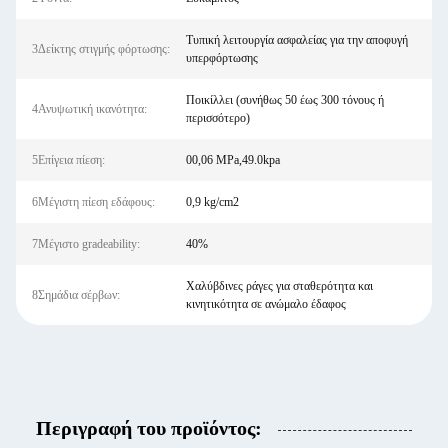
Τυπική λειτουργία ασφαλείας για την αποφυγή
3Δείκτης στιγμής φόρτωσης:
υπερφόρτωσης
Ποικίλλει (συνήθως 50 έως 300 τόνους ή
4Ανυψωτική ικανότητα:
περισσότερο)
5Επίγεια πίεση:
00,06 MPa,49.0kpa
6Μέγιστη πίεση εδάφους:
0,9 kg/cm2
7Μέγιστο gradeability:
40%
Χαλύβδινες ράγες για σταθερότητα και
8Σημάδια σέρβων:
κινητικότητα σε ανώμαλο έδαφος
Περιγραφή του προϊόντος: