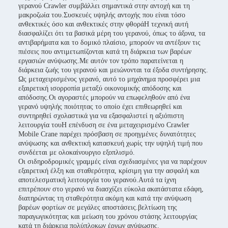
γερανού Crawler συμβάλλει σημαντικά στην αντοχή και τη
μακροζωία του.Συσκευές υψηλής αντοχής που είναι τόσο
ανθεκτικές όσο και ανθεκτικές στην φθοράΗ τεχνική αυτή
διασφαλίζει ότι τα βασικά μέρη του γερανού, όπως το άξονα, τα
αντιβαρήματα και το δομικό πλαίσιο, μπορούν να αντέξουν τις
πιέσεις που αντιμετωπίζονται κατά τη διάρκεια των βαρέων
εργασιών ανύψωσης.Με αυτόν τον τρόπο παρατείνεται η
διάρκεια ζωής του γερανού και μειώνονται τα έξοδα συντήρησης.
Ως μεταχειρισμένος γερανό, αυτό το μηχάνημα προσφέρει μια
εξαιρετική ισορροπία μεταξύ οικονομικής απόδοσης και
απόδοσης.Οι αγοραστές μπορούν να επωφεληθούν από ένα
γερανό υψηλής ποιότητας το οποίο έχει επιθεωρηθεί και
συντηρηθεί σχολαστικά για να εξασφαλιστεί η αξιόπιστη
λειτουργία τουΗ επένδυση σε ένα μεταχειρισμένο Crawler
Mobile Crane παρέχει πρόσβαση σε προηγμένες δυνατότητες
ανύψωσης και ανθεκτική κατασκευή χωρίς την υψηλή τιμή που
συνδέεται με ολοκαίνουργιο εξοπλισμό.
Οι σιδηροδρομικές γραμμές είναι σχεδιασμένες για να παρέχουν
εξαιρετική έλξη και σταθερότητα, κρίσιμη για την ασφαλή και
αποτελεσματική λειτουργία του γερανού.Αυτά τα ίχνη
επιτρέπουν στο γερανό να διασχίζει εύκολα ακατάστατα εδάφη,
διατηρώντας τη σταθερότητα ακόμη και κατά την ανύψωση
βαρέων φορτίων σε μεγάλες αποστάσεις.βελτίωση της
παραγωγικότητας και μείωση του χρόνου στάσης λειτουργίας
κατά τη διάρκεια πολύπλοκων έργων ανύψωσης.