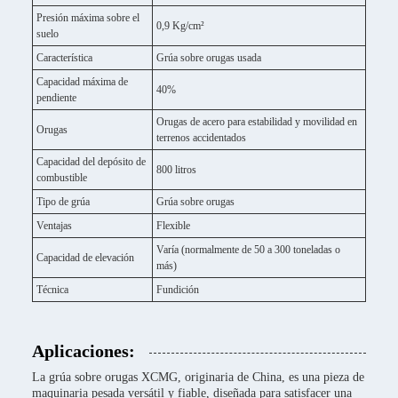
Presión máxima sobre el
0,9 Kg/cm²
suelo
Característica
Grúa sobre orugas usada
Capacidad máxima de
40%
pendiente
Orugas de acero para estabilidad y movilidad en
Orugas
terrenos accidentados
Capacidad del depósito de
800 litros
combustible
Tipo de grúa
Grúa sobre orugas
Ventajas
Flexible
Varía (normalmente de 50 a 300 toneladas o
Capacidad de elevación
más)
Técnica
Fundición
Aplicaciones:
La grúa sobre orugas XCMG, originaria de China, es una pieza de
maquinaria pesada versátil y fiable, diseñada para satisfacer una