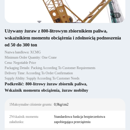
1
/
1
Używany żuraw z 800-litrowym zbiornikiem paliwa,
wskaźnikiem momentu obciążenia i zdolnością podnoszenia
od 50 do 300 ton
Nazwa handlowa: XCMG
Minimum Order Quantity: One Crane
Cena: Negotiable Price
Packaging Details: Packing According To Customer Requirements
Delivery Time: According To Order Confirmation
Supply Ability: Supply According To Customer Needs
Podkreślić:
800-litrowy żuraw zbiornik paliwa
,
Wskaźnik momentu obciążenia
,
żuraw mobilny
1Maksymalne ciśnienie gruntu:
0,9kg/cm2
2Wskaźnik momentu
Standardowa funkcja bezpieczeństwa
załadunku:
zapobiegająca przeciążeniu