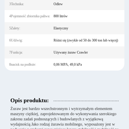
3Technika:
Odlew
4Pojemność zbiornika paliwa:
800 litrów
5Zalety:
Elastyczny
6Udźwig:
Różni się (zwykle od 50 do 300 ton lub więcej)
7Funkcja:
Używany żuraw Crawler
8nacisk na podłoże:
0,06 MPA, 49,0 kPa
Opis produktu:
Żuraw jest bardzo wszechstronnym i wytrzymałym elementem
maszyny ciężkiej, zaprojektowanym do wykonywania szerokiego
zakresu zadań podnoszących i budowlanych z wyjątkową
wydajnością.Jako rodzaj żurawia mobilnego, wyposażony jest w