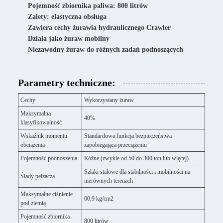
Pojemność zbiornika paliwa: 800 litrów
Zalety: elastyczna obsługa
Zawiera cechy żurawia hydraulicznego Crawler
Działa jako żuraw mobilny
Niezawodny żuraw do różnych zadań podnoszących
Parametry techniczne:
Cechy
Wykorzystany żuraw
Maksymalna
40%
klasyfikowalność
Wskaźnik momentu
Standardowa funkcja bezpieczeństwa
obciążenia
zapobiegająca przeciążeniu
Pojemność podnoszenia
Różne (zwykle od 50 do 300 ton lub więcej)
Szlaki stalowe dla stabilności i mobilności na
Ślady pełzacza
nierównych terenach
Maksymalne ciśnienie
00,9 kg/cm2
pod ziemią
Pojemność zbiornika
800 litrów