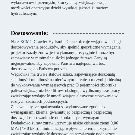
wykonawców i przemysłu, którzy chcą zwiększyć swoje
możliwości operacyjne dzięki wysokiej jakości żurawiom
hydraulicznym.
Dostosowanie:
Nasz XCMG Crawler Hydraulic Crane oferuje wyjątkowe usługi
dostosowywania produktów, aby spełnić specyficzne wymagania
projektu.Każdy żuraw jest wykonany precyzyjnie i może być
zamawiany w minimalnej ilości jednego żurawa.Ceny są
negocjowalne, aby zapewnić Państwu najlepszą wartość
dostosowaną do Państwa potrzeb.
Wędrówka ma trwałe stalowe szlaki, zapewniające doskonałą
stabilność i mobilność na nierównym terenie, co czyni ją idealną
do wykonywania wymagających prac.O pojemności zbiornika
paliwa większej niż 800 litrów, obsługuje wydłużony czas pracy,
zwiększając wydajność.umożliwiające elastyczne stosowanie w
różnych zadaniach podnoszących.
Zapewniamy, że opakowania są wykonywane zgodnie z
wymaganiami klienta, gwarantując bezpieczną i bezpieczną
dostawę.dostosowanie się do konkretnych wymagań.
Dodatkowo żuraw żuraw utrzymuje niskie ciśnienie ziemi 0,06
MPa (49,0 kPa), minimalizując wpływ na teren, maksymalnie
zwiększając wydajność.dostosowalne rozwiązanie podnoszące