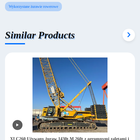
Wykorzystane żurawie rowerowe
Similar Products
XLC260 Używany żuraw 1430t.M 260t z ogromnymi zaletami i