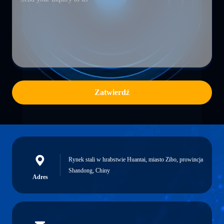
Zatwierdź
Rynek stali w hrabstwie Huantai, miasto Zibo, prowincja
Shandong, Chiny
Adres