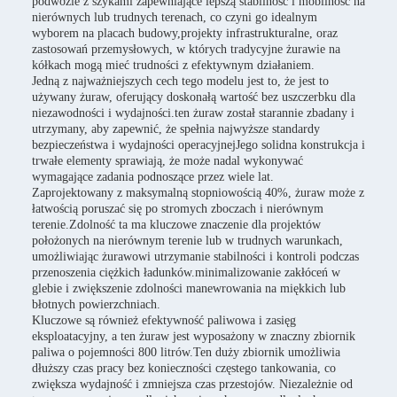
podwozie z szykami zapewniające lepszą stabilność i mobilność na
nierównych lub trudnych terenach, co czyni go idealnym
wyborem na placach budowy,projekty infrastrukturalne, oraz
zastosowań przemysłowych, w których tradycyjne żurawie na
kółkach mogą mieć trudności z efektywnym działaniem.
Jedną z najważniejszych cech tego modelu jest to, że jest to
używany żuraw, oferujący doskonałą wartość bez uszczerbku dla
niezawodności i wydajności.ten żuraw został starannie zbadany i
utrzymany, aby zapewnić, że spełnia najwyższe standardy
bezpieczeństwa i wydajności operacyjnejJego solidna konstrukcja i
trwałe elementy sprawiają, że może nadal wykonywać
wymagające zadania podnoszące przez wiele lat.
Zaprojektowany z maksymalną stopniowością 40%, żuraw może z
łatwością poruszać się po stromych zboczach i nierównym
terenie.Zdolność ta ma kluczowe znaczenie dla projektów
położonych na nierównym terenie lub w trudnych warunkach,
umożliwiając żurawowi utrzymanie stabilności i kontroli podczas
przenoszenia ciężkich ładunków.minimalizowanie zakłóceń w
glebie i zwiększenie zdolności manewrowania na miękkich lub
błotnych powierzchniach.
Kluczowe są również efektywność paliwowa i zasięg
eksploatacyjny, a ten żuraw jest wyposażony w znaczny zbiornik
paliwa o pojemności 800 litrów.Ten duży zbiornik umożliwia
dłuższy czas pracy bez konieczności częstego tankowania, co
zwiększa wydajność i zmniejsza czas przestojów. Niezależnie od