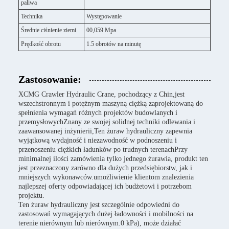
paliwa
Technika
Występowanie
Średnie ciśnienie ziemi
00,059 Mpa
Prędkość obrotu
1.5 obrotów na minutę
Zastosowanie:
XCMG Crawler Hydraulic Crane, pochodzący z Chin,jest
wszechstronnym i potężnym maszyną ciężką zaprojektowaną do
spełnienia wymagań różnych projektów budowlanych i
przemysłowychZnany ze swojej solidnej techniki odlewania i
zaawansowanej inżynierii,Ten żuraw hydrauliczny zapewnia
wyjątkową wydajność i niezawodność w podnoszeniu i
przenoszeniu ciężkich ładunków po trudnych terenachPrzy
minimalnej ilości zamówienia tylko jednego żurawia, produkt ten
jest przeznaczony zarówno dla dużych przedsiębiorstw, jak i
mniejszych wykonawców.umożliwienie klientom znalezienia
najlepszej oferty odpowiadającej ich budżetowi i potrzebom
projektu.
Ten żuraw hydrauliczny jest szczególnie odpowiedni do
zastosowań wymagających dużej ładowności i mobilności na
terenie nierównym lub nierównym.0 kPa), może działać