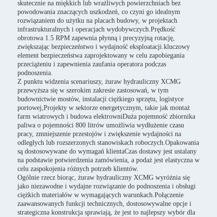
skutecznie na miękkich lub wrażliwych powierzchniach bez
powodowania znaczących uszkodzeń, co czyni go idealnym
rozwiązaniem do użytku na placach budowy, w projektach
infrastrukturalnych i operacjach wydobywczych.Prędkość
obrotowa 1.5 RPM zapewnia płynną i precyzyjną rotację,
zwiększając bezpieczeństwo i wydajność eksploatacji.kluczowy
element bezpieczeństwa zaprojektowany w celu zapobiegania
przeciążeniu i zapewnienia zaufania operatora podczas
podnoszenia.
Z punktu widzenia scenariuszy, żuraw hydrauliczny XCMG
przewyższa się w szerokim zakresie zastosowań, w tym
budownictwie mostów, instalacji ciężkiego sprzętu, logistyce
portowej,Projekty w sektorze energetycznym, takie jak montaż
farm wiatrowych i budowa elektrowniDuża pojemność zbiornika
paliwa o pojemności 800 litrów umożliwia wydłużenie czasu
pracy, zmniejszenie przestojów i zwiększenie wydajności na
odległych lub rozszerzonych stanowiskach roboczych.Opakowania
są dostosowywane do wymagań klientaCzas dostawy jest ustalany
na podstawie potwierdzenia zamówienia, a podaż jest elastyczna w
celu zaspokojenia różnych potrzeb klientów.
Ogólnie rzecz biorąc, żuraw hydrauliczny XCMG wyróżnia się
jako niezawodne i wydajne rozwiązanie do podnoszenia i obsługi
ciężkich materiałów w wymagających warunkach.Połączenie
zaawansowanych funkcji technicznych, dostosowywalne opcje i
strategiczna konstrukcja sprawiają, że jest to najlepszy wybór dla