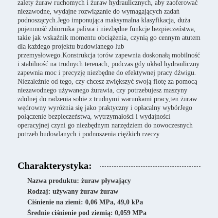
zalety żuraw ruchomych i żuraw hydraulicznych, aby zaoferować
niezawodne, wydajne rozwiązanie do wymagających zadań
podnoszących.Jego imponująca maksymalna klasyfikacja, duża
pojemność zbiornika paliwa i niezbędne funkcje bezpieczeństwa,
takie jak wskaźnik momentu obciążenia, czynią go cennym atutem
dla każdego projektu budowlanego lub
przemysłowego.Konstrukcja torów zapewnia doskonałą mobilność
i stabilność na trudnych terenach, podczas gdy układ hydrauliczny
zapewnia moc i precyzję niezbędne do efektywnej pracy dźwigu.
Niezależnie od tego, czy chcesz zwiększyć swoją flotę za pomocą
niezawodnego używanego żurawia, czy potrzebujesz maszyny
zdolnej do radzenia sobie z trudnymi warunkami pracy,ten żuraw
wędrowny wyróżnia się jako praktyczny i opłacalny wybórJego
połączenie bezpieczeństwa, wytrzymałości i wydajności
operacyjnej czyni go niezbędnym narzędziem do nowoczesnych
potrzeb budowlanych i podnoszenia ciężkich rzeczy.
Charakterystyka:
Nazwa produktu: żuraw pływający
Rodzaj: używany żuraw żuraw
Ciśnienie na ziemi: 0,06 MPa, 49,0 kPa
Średnie ciśnienie pod ziemią: 0,059 MPa