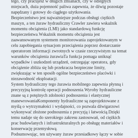
tego, czy pracujesz w długich zmianach, czy w odległych
miejscach, duża pojemność paliwa zapewnia, że dźwig pozostaje
napędzany i gotowy do ciągłego użytkowania.
Bezpieczeństwo jest najważniejsze podczas obsługi ciężkich
maszyn, a ten żuraw hydrauliczny Crawler zawiera wskaźnik
momentu obciążenia (LMI) jako standardową funkcję
bezpieczeństwa.Wskaźnik momentu obciążenia jest
zaawansowanym systemem monitorowania zaprojektowanym w
celu zapobiegania sytuacjom przeciążenia poprzez dostarczanie
operatorom informacji zwrotnych w czasie rzeczywistym na temat
warunków obciążenia żurawiaTa funkcja pomaga uniknąć
wypadków i uszkodzeń urządzeń, ostrzegając operatora, gdy
obciążenie zbliża się lub przekracza bezpieczne limity,
zwiększając w ten sposób ogólne bezpieczeństwo placówki i
niezawodność eksploatacji.
System hydrauliczny tego żurawia mobilnego zapewnia płynną i
precyzyjną kontrolę operacji podnoszenia.Wyroby hydrauliczne
znane są z potężnych zdolności podnoszenia i elastycznej
manewrowaniaKomponenty hydrauliczne są zaprojektowane z
myślą o wytrzymałości i wydajności, co pozwala dźwigarzowi
wykonywać złożone podnoszenia z precyzją i łatwością.Dzięki
temu nadaje się do szerokiego zakresu zastosowań, od ciężkich
prac budowlanych i infrastrukturalnych po obsługę materiałów i
konserwację przemysłową.
Podsumowując, ten używany żuraw przesiadkowy łączy w sobie