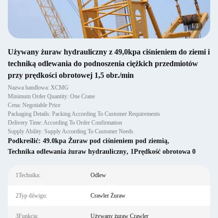
1
/
1
Używany żuraw hydrauliczny z 49,0kpa ciśnieniem do ziemi i
techniką odlewania do podnoszenia ciężkich przedmiotów
przy prędkości obrotowej 1,5 obr./min
Nazwa handlowa: XCMG
Minimum Order Quantity: One Crane
Cena: Negotiable Price
Packaging Details: Packing According To Customer Requirements
Delivery Time: According To Order Confirmation
Supply Ability: Supply According To Customer Needs
Podkreślić:
49.0kpa Żuraw pod ciśnieniem pod ziemią
,
Technika odlewania żuraw hydrauliczny
,
1Prędkość obrotowa 0
1Technika:
Odlew
2Typ dźwigu:
Crawler Żuraw
3Funkcja:
Używany żuraw Crawler