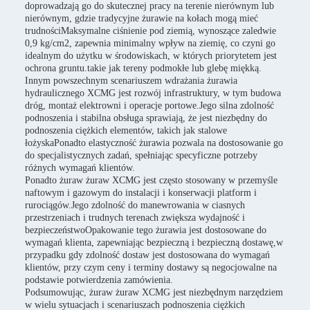
doprowadzają go do skutecznej pracy na terenie nierównym lub
nierównym, gdzie tradycyjne żurawie na kołach mogą mieć
trudnościMaksymalne ciśnienie pod ziemią, wynoszące zaledwie
0,9 kg/cm2, zapewnia minimalny wpływ na ziemię, co czyni go
idealnym do użytku w środowiskach, w których priorytetem jest
ochrona gruntu.takie jak tereny podmokłe lub glebę miękką.
Innym powszechnym scenariuszem wdrażania żurawia
hydraulicznego XCMG jest rozwój infrastruktury, w tym budowa
dróg, montaż elektrowni i operacje portowe.Jego silna zdolność
podnoszenia i stabilna obsługa sprawiają, że jest niezbędny do
podnoszenia ciężkich elementów, takich jak stalowe
łożyskaPonadto elastyczność żurawia pozwala na dostosowanie go
do specjalistycznych zadań, spełniając specyficzne potrzeby
różnych wymagań klientów.
Ponadto żuraw żuraw XCMG jest często stosowany w przemyśle
naftowym i gazowym do instalacji i konserwacji platform i
rurociągów.Jego zdolność do manewrowania w ciasnych
przestrzeniach i trudnych terenach zwiększa wydajność i
bezpieczeństwoOpakowanie tego żurawia jest dostosowane do
wymagań klienta, zapewniając bezpieczną i bezpieczną dostawę,w
przypadku gdy zdolność dostaw jest dostosowana do wymagań
klientów, przy czym ceny i terminy dostawy są negocjowalne na
podstawie potwierdzenia zamówienia.
Podsumowując, żuraw żuraw XCMG jest niezbędnym narzędziem
w wielu sytuacjach i scenariuszach podnoszenia ciężkich