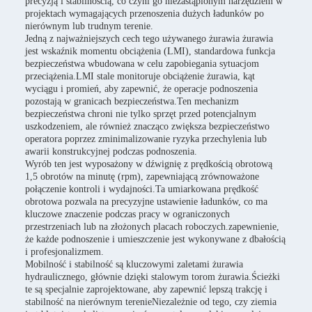
precyzją i stabilnością, co czyni go niezastąpionym narzędziem w
projektach wymagających przenoszenia dużych ładunków po
nierównym lub trudnym terenie.
Jedną z najważniejszych cech tego używanego żurawia żurawia
jest wskaźnik momentu obciążenia (LMI), standardowa funkcja
bezpieczeństwa wbudowana w celu zapobiegania sytuacjom
przeciążenia.LMI stale monitoruje obciążenie żurawia, kąt
wyciągu i promień, aby zapewnić, że operacje podnoszenia
pozostają w granicach bezpieczeństwa.Ten mechanizm
bezpieczeństwa chroni nie tylko sprzęt przed potencjalnym
uszkodzeniem, ale również znacząco zwiększa bezpieczeństwo
operatora poprzez zminimalizowanie ryzyka przechylenia lub
awarii konstrukcyjnej podczas podnoszenia.
Wyrób ten jest wyposażony w dźwignię z prędkością obrotową
1,5 obrotów na minutę (rpm), zapewniającą zrównoważone
połączenie kontroli i wydajności.Ta umiarkowana prędkość
obrotowa pozwala na precyzyjne ustawienie ładunków, co ma
kluczowe znaczenie podczas pracy w ograniczonych
przestrzeniach lub na złożonych placach roboczych.zapewnienie,
że każde podnoszenie i umieszczenie jest wykonywane z dbałością
i profesjonalizmem.
Mobilność i stabilność są kluczowymi zaletami żurawia
hydraulicznego, głównie dzięki stalowym torom żurawia.Ścieżki
te są specjalnie zaprojektowane, aby zapewnić lepszą trakcję i
stabilność na nierównym terenieNiezależnie od tego, czy ziemia