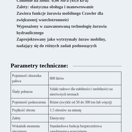
Ciśnienie na ziemi: 0,06 MPa (49,0 kPa)
Zalety: elastyczna obsługa i manewrowanie
Zawiera funkcje żurawia mobilnego Crawler dla
zwiększonej wszechstronności
Wyposażony w zaawansowaną technologię żurawia
hydraulicznego
Zaprojektowany jako wytrzymały żuraw mobilny,
nadający się do różnych zadań podnoszących
Parametry techniczne:
Pojemność zbiornika
800 litrów
paliwa
Szlaki stalowe dla stabilności i mobilności na
Ślady pełzacza
nierównych terenach
Pojemność podnoszenia
Różne (zwykle od 50 do 300 ton lub więcej)
Prędkość obrotu
1.5 obrotów na minutę
Zalety
Elastyczny
Wskaźnik momentu
Standardowa funkcja bezpieczeństwa
obciążenia
zapobiegająca przeciążeniu