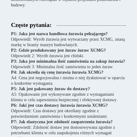
budowy.
Częste pytania:
P1: Jaka jest nazwa handlowa żurawia pełzającego?
Odpowiedź: Wyrób żurawia jest wytwarzany przez XCMG, znaną
markę w branży maszyn budowlanych.
P2: Gdzie produkowany jest żuraw żuraw XCMG?
Odpowiedź 2: Wyrób żurawia jest chiński.
P3: Jaka jest minimalna ilość zamówienia na zakup żurawia?
Odpowiedź 3: Minimalna ilość zamówienia to jeden żuraw.
P4: Jak określa się cenę żurawia żurawia XCMG?
A4: Cena jest negocjowalna i można o niej dyskutować w oparciu
o konkretne wymagania.
P5: Jak jest pakowany żuraw do dostawy?
A5: Opakowanie jest wykonywane zgodnie z wymaganiami
klienta w celu zapewnienia bezpiecznej i efektywnej dostawy.
P6: Jaki jest czas dostawy żurawia żurawia XCMG?
Odpowiedź: Czas dostawy jest określany zgodnie z
potwierdzeniem zamówienia i konkretnymi ustaleniami.
P7: Jak elastyczna jest zdolność zaopatrzenia żurawia?
Odpowiedź: Zdolność dostaw jest dostosowywana zgodnie z
potrzebami klienta w celu zaspokojenia różnych wymagań