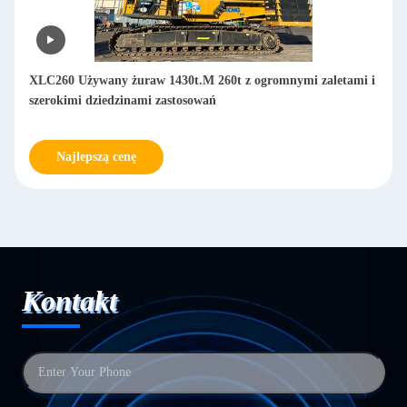
XLC260 Używany żuraw 1430t.M 260t z ogromnymi zaletami i
szerokimi dziedzinami zastosowań
Najlepszą cenę
Kontakt