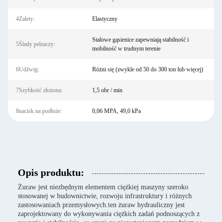
4Zalety:
Elastyczny
Stalowe gąsienice zapewniają stabilność i
5Ślady pełzaczy:
mobilność w trudnym terenie
6Udźwig:
Różni się (zwykle od 50 do 300 ton lub więcej)
7Szybkość złożona:
1,5 obr / min
8nacisk na podłoże:
0,06 MPA, 49,0 kPa
Opis produktu:
Żuraw jest niezbędnym elementem ciężkiej maszyny szeroko
stosowanej w budownictwie, rozwoju infrastruktury i różnych
zastosowaniach przemysłowych.ten żuraw hydrauliczny jest
zaprojektowany do wykonywania ciężkich zadań podnoszących z