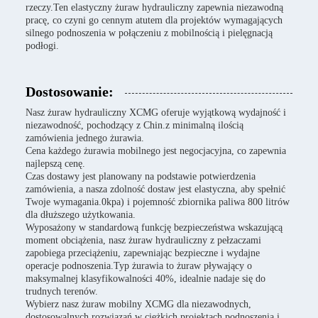
rzeczy.Ten elastyczny żuraw hydrauliczny zapewnia niezawodną
pracę, co czyni go cennym atutem dla projektów wymagających
silnego podnoszenia w połączeniu z mobilnością i pielęgnacją
podłogi.
Dostosowanie:
Nasz żuraw hydrauliczny XCMG oferuje wyjątkową wydajność i
niezawodność, pochodzący z Chin.z minimalną ilością
zamówienia jednego żurawia.
Cena każdego żurawia mobilnego jest negocjacyjna, co zapewnia
najlepszą cenę.
Czas dostawy jest planowany na podstawie potwierdzenia
zamówienia, a nasza zdolność dostaw jest elastyczna, aby spełnić
Twoje wymagania.0kpa) i pojemność zbiornika paliwa 800 litrów
dla dłuższego użytkowania.
Wyposażony w standardową funkcję bezpieczeństwa wskazującą
moment obciążenia, nasz żuraw hydrauliczny z pełzaczami
zapobiega przeciążeniu, zapewniając bezpieczne i wydajne
operacje podnoszenia.Typ żurawia to żuraw pływający o
maksymalnej klasyfikowalności 40%, idealnie nadaje się do
trudnych terenów.
Wybierz nasz żuraw mobilny XCMG dla niezawodnych,
dostosowalnych rozwiązań w ciężkich projektach podnoszenia i