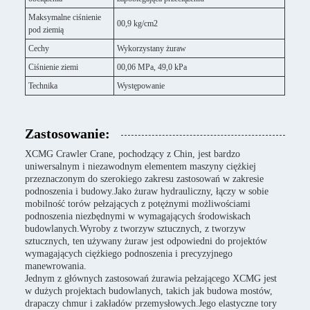
Maksymalne ciśnienie
00,9 kg/cm2
pod ziemią
Cechy
Wykorzystany żuraw
Ciśnienie ziemi
00,06 MPa, 49,0 kPa
Technika
Występowanie
Zastosowanie:
XCMG Crawler Crane, pochodzący z Chin, jest bardzo
uniwersalnym i niezawodnym elementem maszyny ciężkiej
przeznaczonym do szerokiego zakresu zastosowań w zakresie
podnoszenia i budowy.Jako żuraw hydrauliczny, łączy w sobie
mobilność torów pełzających z potężnymi możliwościami
podnoszenia niezbędnymi w wymagających środowiskach
budowlanych.Wyroby z tworzyw sztucznych, z tworzyw
sztucznych, ten używany żuraw jest odpowiedni do projektów
wymagających ciężkiego podnoszenia i precyzyjnego
manewrowania.
Jednym z głównych zastosowań żurawia pełzającego XCMG jest
w dużych projektach budowlanych, takich jak budowa mostów,
drapaczy chmur i zakładów przemysłowych.Jego elastyczne tory