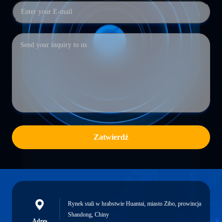
Zatwierdź
Rynek stali w hrabstwie Huantai, miasto Zibo, prowincja
Shandong, Chiny
Adres