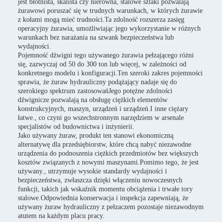
jest błotnista, skalista czy nierówna, stalowe szlaki pozwalają
żurawowi poruszać się w trudnych warunkach, w których żurawie
z kołami mogą mieć trudności.Ta zdolność rozszerza zasięg
operacyjny żurawia, umożliwiając jego wykorzystanie w różnych
warunkach bez narażania na szwank bezpieczeństwa lub
wydajności.
Pojemność dźwigni tego używanego żurawia pełzającego różni
się, zazwyczaj od 50 do 300 ton lub więcej, w zależności od
konkretnego modelu i konfiguracji.Ten szeroki zakres pojemności
sprawia, że żuraw hydrauliczny podążający nadaje się do
szerokiego spektrum zastosowańJego potężne zdolności
dźwignicze pozwalają na obsługę ciężkich elementów
konstrukcyjnych, maszyn, urządzeń i urządzeń.I inne ciężary
łatwe., co czyni go wszechstronnym narzędziem w arsenale
specjalistów od budownictwa i inżynierii.
Jako używany żuraw, produkt ten stanowi ekonomiczną
alternatywę dla przedsiębiorstw, które chcą nabyć niezawodne
urządzenia do podnoszenia ciężkich przedmiotów bez większych
kosztów związanych z nowymi maszynami.Pomimo tego, że jest
używany., utrzymuje wysokie standardy wydajności i
bezpieczeństwa, zwłaszcza dzięki włączeniu nowoczesnych
funkcji, takich jak wskaźnik momentu obciążenia i trwałe tory
stalowe.Odpowiednia konserwacja i inspekcja zapewniają, że
używany żuraw hydrauliczny z pełzaczem pozostaje niezawodnym
atutem na każdym placu pracy.