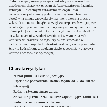
Podsumowując, żuraw pływający jest silnym i niezawodnym
urządzeniem charakteryzującym się bezpieczeństwem ładunku,
stabilnymi i ruchomymi żurawkami stalowymi oraz
wszechstronną zdolnością podnoszenia.Prędkość obrotowa 1.5
obrotów na minutę zapewnia płynną i kontrolowaną pracę, a
wskaźnik momentu obciążenia zwiększa bezpieczeństwo poprzez
zapobieganie przeciążeniom.ten używany żuraw hydrauliczny na
wózek pełzający stanowi opłacalne i wydajne rozwiązanie dla firm
poszukujących niezawodnej wydajności w wymagających
warunkachNiezależnie od tego, czy są one stosowane w
budownictwie, projektach infrastrukturalnych, czy w przemyśle,
żurawie hydrauliczne z wózkiem ciągle zapewniają wyjątkową
wartość i doskonałość operacyjną.
Charakterystyka:
Nazwa produktu: żuraw pływający
Pojemność podnoszenia: Różne (zwykle od 50 do 300 ton
lub więcej)
Rodzaj: używany żuraw żuraw
Ścieżki drapieżne: Szlaki stalowe zapewniające stabilność i
mobilność na nierównym terenie