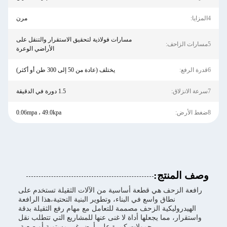
4المزايا:
مرن
مسارات فولاذية لتحقيق الاستقرار والتنقل على
5مسارات الزاحف:
الأراضي الوعرة
6قدرة الرفع:
يختلف (عادة من 50 إلى 300 طن أو أكثر)
7سرعة الانزلاق:
1.5 دورة في الدقيقة
8ضغط الأرض:
0.06mpa ، 49.0kpa
وصف المنتج:
رافعة الزحف هي قطعة أساسية من الآلات الثقيلة تستخدم على
نطاق واسع في البناء، وتطوير البنية التحتية،هذا الرافعة
الهيدروليكية الزحف مصممة للتعامل مع مهام رفع الثقيلة بدقة
واستقرار، مما يجعلها أداة لا غنى عنها للمشاريع التي تتطلب نقل
حمولات كبيرة على أرض غير مستوية أو صعبة.