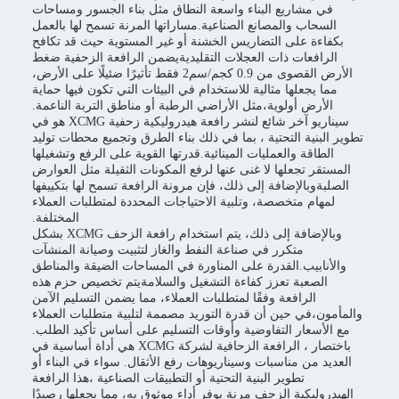
في مشاريع البناء واسعة النطاق مثل بناء الجسور ومساحات
السحاب والمصانع الصناعية.مساراتها المرنة تسمح لها بالعمل
بكفاءة على التضاريس الخشنة أو غير المستوية حيث قد تكافح
الرافعات ذات العجلات التقليديةيضمن الرافعة الزحفية ضغط
الأرض القصوى من 0.9 كجم/سم2 فقط تأثيرًا ضئيلًا على الأرض،
مما يجعلها مثالية للاستخدام في البيئات التي تكون فيها حماية
الأرض أولوية،مثل الأراضي الرطبة أو مناطق التربة الناعمة.
سيناريو آخر شائع لنشر رافعة هيدروليكية زحفية XCMG هو في
تطوير البنية التحتية ، بما في ذلك بناء الطرق وتجميع محطات توليد
الطاقة والعمليات المينائية.قدرتها القوية على الرفع وتشغيلها
المستقر تجعلها لا غنى عنها لرفع المكونات الثقيلة مثل العوارض
الصلبةوبالإضافة إلى ذلك، فإن مرونة الرافعة تسمح لها بتكييفها
لمهام متخصصة، وتلبية الاحتياجات المحددة لمتطلبات العملاء
المختلفة.
وبالإضافة إلى ذلك، يتم استخدام رافعة الزحف XCMG بشكل
متكرر في صناعة النفط والغاز لتثبيت وصيانة المنشآت
والأنابيب.القدرة على المناورة في المساحات الضيقة والمناطق
الصعبة تعزز كفاءة التشغيل والسلامةيتم تخصيص حزم هذه
الرافعة وفقًا لمتطلبات العملاء، مما يضمن التسليم الآمن
والمأمون،في حين أن قدرة التوريد مصممة لتلبية متطلبات العملاء
مع الأسعار التفاوضية وأوقات التسليم على أساس تأكيد الطلب.
باختصار ، الرافعة الزحافية لشركة XCMG هي أداة أساسية في
العديد من مناسبات وسيناريوهات رفع الأثقال. سواء في البناء أو
تطوير البنية التحتية أو التطبيقات الصناعية ،هذا الرافعة
الهيدروليكية الزحف مرنة يوفر أداء موثوق به، مما يجعلها رصيدًا