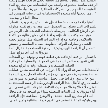
المحدد.هذه النطاق الواسع من السعة يجعل الرافعة الهيدروليكية
الزحف مناسبة لمجموعة واسعة من التطبيقات، من مشاريع البناء
المتوسطة الحجم إلى الشركات الصناعية الكبيرة." وأحمالاً سهلة
".، مما يجعلها أداة متعددة الاستخدامات في ترسانة المهنيين في
مجال البناء والهندسة.
كونها رافعة زحف مستعملة، فإن هذا المنتج يقدم بديلا اقتصاديا
للشركات التي تتطلع إلى الحصول على معدات رفع ثقيلة موثوقة
دون ارتفاع التكاليف المرتبطة بالمعدات الجديدة.على الرغم من
كونها مملوكة مسبقاً، فإنه يحافظ على معايير عالية من الأداء
والسلامة، وخاصة مع إدراج الميزات الحديثة مثل مؤشر لحظة
الحمل ومسارات الفولاذ المقاومة.الصيانة المناسبة والتفتيش
تضمن أن الرافعة الهيدروليكية الزحفية المستخدمة لا تزال أصلًا
موثوقًا به في أي موقع عمل.
باختصار، الرافعة الزحافية هي قطعة قوية وموثوقة من المعدات
التي تتميز بخصائص السلامة في الحمولة، والمسارات الزحافية
الصلبة المستقرة والمتنقلة، وقدرة الرفع متعددة
الاستخدامات.سرعة الدوران 1.5 دورات في الدقيقة يضمن عمليات
سلسة ومسيطرة ، في حين أن مؤشر لحظة الحمل يعزز السلامة
من خلال منع الإفراط في الحمل. مناسبة لمجموعة متنوعة من
تطبيقات رفع الأثقال ،هذا الرافعة الهيدروليكية الزحفية المستخدمة
تمثل حلًا فعالًا وفعالًا من حيث التكلفة للشركات التي تسعى إلى
أداء موثوق به في البيئات المتطلبةسواءً تم استخدامه في مجال
البناء أو مشاريع البنية التحتية أو الأوضاع الصناعية، فإن الرافعة
الهيدروليكية المتنقلة تستمر في تقديم قيمة استثنائية وتميز عملي.