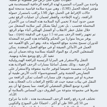
واحدة من الميزات المتميزة لهذه الرافعة الزحافية المستخدمة هي
مؤشر لحظة الحمل (LMI) ، وهي ميزة سلامة قياسية مدمجة لمنع
حالات الإفراط في الحمل.جهاز LMI يراقب باستمرار حمولة
الرافعة، زاوية الإطاحة، والقطر لضمان أن عمليات الرفع تبقى
ضمن حدود آمنة.لا تحمي آلية السلامة هذه المعدات من الأضرار
المحتملة فحسب ، بل تعزز أيضًا بشكل كبير سلامة المشغل من
خلال تقليل خطر الانقلاب أو الفشل الهيكلي أثناء مهام الرفع.
تم تجهيز رافعة الزحف بسرعة 1.5 دورة في الدقيقة (rpm) ، مما
يوفر مزيجا متوازنا من التحكم والكفاءة.هذه السرعة المعتدلة
للدوران تسمح بتحديد موقع الحمولة بدقة، وهو أمر بالغ الأهمية عند
العمل في الأماكن الضيقة أو في مواقع العمل المعقدة. يمكن
للمشغلين التحرك مع المواد الثقيلة بسلاسة ودقة،ضمان أن يتم
تنفيذ كل رفع ووضع بعناية ومهنية.
التنقل والاستقرار هي المزايا الرئيسية للرافعة الهيدروليكية
الزحفية ، وذلك بفضل أساسًا مسارات الزحف الفولاذية.هذه
المسارات مصممة خصيصا لتوفير جاذبية متفوقة والاستقرار على
التضاريس الخشنة وغير المستويةسواء كانت الأرض طينية أو
صخرية أو غير مستوية، فإن مسارات الصلب تمكن الرافعة من
التنقل في بيئات صعبة حيث قد تكافح الرافعات ذات العجلات.هذه
القدرة توسع النطاق التشغيلي للرافعة، مما يسمح لها أن يتم
نشرها في مجموعة متنوعة من الظروف دون المساس بالسلامة أو
الأداء.
تختلف قدرة رفع رافعة الزحف المستخدمة هذه ، عادة ما تتراوح
من 50 إلى 300 طن أو أكثر ، اعتمادًا على النموذج والتكوين