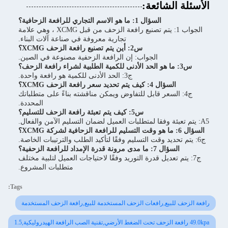
الأسئلة الشائعة:
السؤال 1: ما هو الاسم التجاري للرافعة الزحافية؟
الجواب 1: يتم تصنيع رافعة الزحف من قبل XCMG ، وهي علامة
تجارية معروفة في صناعة آلات البناء.
س2: أين يتم تصنيع رافعة الزحف XCMG؟
الجواب: إن الرافعة الزحفية مصنوعة في الصين.
س3: ما هو الحد الأدنى للكمية الطلبية لشراء رافعة الزحف؟
ج3: الحد الأدنى للكمية هو رافعة واحدة.
السؤال 4: كيف يتم تحديد سعر رافعة الزحف XCMG؟
ج4: السعر قابل للتفاوض ويمكن مناقشته بناءً على متطلباتك
المحددة.
س5: كيف يتم تعبئة رافعة الزحف للتسليم؟
A5: يتم تعبئة وفقا لمتطلبات العميل لضمان التسليم الآمن والفعال.
السؤال 6: ما هو وقت التسليم للرافعة الزحافية لشركة XCMG؟
ج6: يتم تحديد وقت التسليم وفقًا لتأكيد الطلب والترتيبات الخاصة.
السؤال 7: ما مدى مرونة قدرة الإمداد للرافعة الزحفية؟
ج7: يتم تعديل قدرة التوريد وفقًا لاحتياجات العميل لتلبية مختلف
متطلبات المشروع.
Tags:
رافعة الزحف للبيع,رافعات الزحف المستخدمة للبيع,رافعة الزحف المستخدمة
49.0kpa رافعة الزحف تحت الضغط الأرضي,تقنية الصب الرافعة الهيدروليكية,1.5