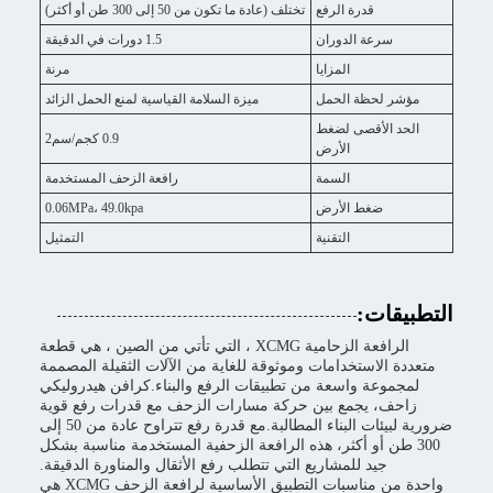
قدرة الرفع
تختلف (عادة ما تكون من 50 إلى 300 طن أو أكثر)
سرعة الدوران
1.5 دورات في الدقيقة
المزايا
مرنة
مؤشر لحظة الحمل
ميزة السلامة القياسية لمنع الحمل الزائد
الحد الأقصى لضغط
0.9 كجم/سم2
الأرض
السمة
رافعة الزحف المستخدمة
ضغط الأرض
0.06MPa، 49.0kpa
التقنية
التمثيل
التطبيقات:
الرافعة الزحامية XCMG ، التي تأتي من الصين ، هي قطعة
متعددة الاستخدامات وموثوقة للغاية من الآلات الثقيلة المصممة
لمجموعة واسعة من تطبيقات الرفع والبناء.كرافن هيدروليكي
زاحف، يجمع بين حركة مسارات الزحف مع قدرات رفع قوية
ضرورية لبيئات البناء المطالبة.مع قدرة رفع تتراوح عادة من 50 إلى
300 طن أو أكثر، هذه الرافعة الزحفية المستخدمة مناسبة بشكل
جيد للمشاريع التي تتطلب رفع الأثقال والمناورة الدقيقة.
واحدة من مناسبات التطبيق الأساسية لرافعة الزحف XCMG هي