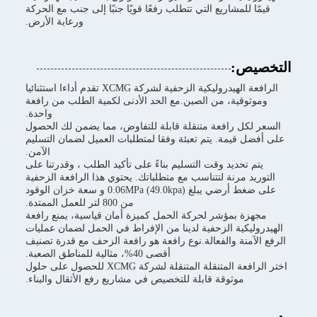
قيمًا للمشاريع التي تتطلب رفعًا قويًا جنبًا إلى جنب مع الحركة
ورعاية الأرض.
التخصيص:
الرافعة الهيدروليكية الزحفية لشركة XCMG تقدم أداءا استثنائيا
وموثوقية، من الصين.مع الحد الأدنى لكمية الطلب من رافعة
واحدة.
السعر لكل رافعة متنقلة قابلة للتفاوض، مما يضمن لك الحصول
على أفضل قيمة. يتم تعبئة وفقا لمتطلبات العميل لضمان التسليم
الآمن.
يتم تحديد وقت التسليم بناءً على تأكيد الطلب ، وقدرتنا على
التوريد مرنة لتتناسب مع متطلباتك. يحتوي هذا الرافعة الزحفية
على ضغط أرضي يبلغ 0.06MPa (49.0kpa) و سعة خزان الوقود
من 800 لتر للعمل الممتدة.
مجهزة بمؤشر لحركة الحمل كميزة أمان قياسية، يمنع رافعة
الهيدروليكية الزحفية لدينا من الإفراط في الحمل لضمان عمليات
الرفع الآمنة والفعالة.نوع رافعة هو رافعة الزحف مع قدرة تصنيف
أقصى 40%، مثالية للمناطق الصعبة.
اختر الرافعة المتنقلة المتنقلة لشركة XCMG للحصول على حلول
موثوقة قابلة للتخصيص في مشاريع رفع الأثقال والبناء.