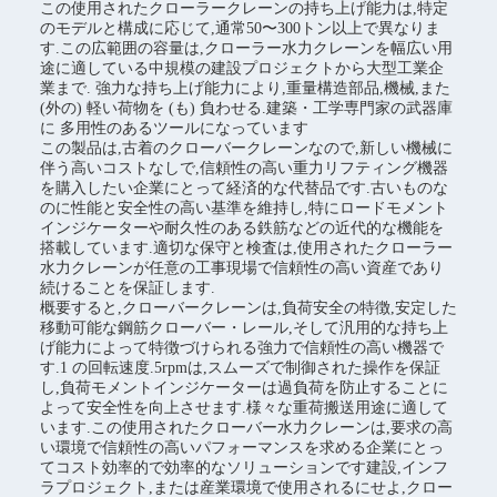
この使用されたクローラークレーンの持ち上げ能力は,特定
のモデルと構成に応じて,通常50〜300トン以上で異なりま
す.この広範囲の容量は,クローラー水力クレーンを幅広い用
途に適している中規模の建設プロジェクトから大型工業企
業まで. 強力な持ち上げ能力により,重量構造部品,機械,また
(外の) 軽い荷物を (も) 負わせる.建築・工学専門家の武器庫
に 多用性のあるツールになっています
この製品は,古着のクローバークレーンなので,新しい機械に
伴う高いコストなしで,信頼性の高い重力リフティング機器
を購入したい企業にとって経済的な代替品です.古いものな
のに性能と安全性の高い基準を維持し,特にロードモメント
インジケーターや耐久性のある鉄筋などの近代的な機能を
搭載しています.適切な保守と検査は,使用されたクローラー
水力クレーンが任意の工事現場で信頼性の高い資産であり
続けることを保証します.
概要すると,クローバークレーンは,負荷安全の特徴,安定した
移動可能な鋼筋クローバー・レール,そして汎用的な持ち上
げ能力によって特徴づけられる強力で信頼性の高い機器で
す.1 の回転速度.5rpmは,スムーズで制御された操作を保証
し,負荷モメントインジケーターは過負荷を防止することに
よって安全性を向上させます.様々な重荷搬送用途に適して
います.この使用されたクローバー水力クレーンは,要求の高
い環境で信頼性の高いパフォーマンスを求める企業にとっ
てコスト効率的で効率的なソリューションです建設,インフ
ラプロジェクト,または産業環境で使用されるにせよ,クロー