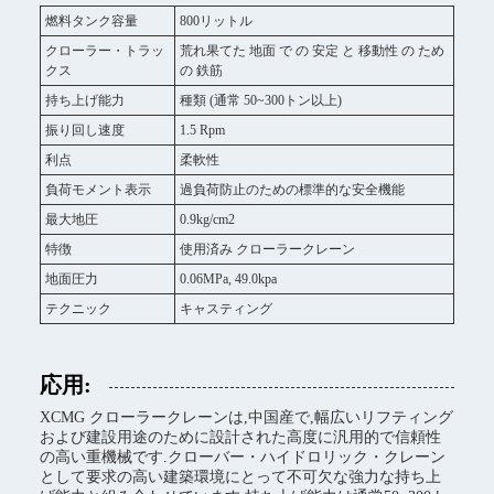
燃料タンク容量
800リットル
クローラー・トラッ
荒れ果てた 地面 で の 安定 と 移動性 の ため
クス
の 鉄筋
持ち上げ能力
種類 (通常 50~300トン以上)
振り回し速度
1.5 Rpm
利点
柔軟性
負荷モメント表示
過負荷防止のための標準的な安全機能
最大地圧
0.9kg/cm2
特徴
使用済み クローラークレーン
地面圧力
0.06MPa, 49.0kpa
テクニック
キャスティング
応用:
XCMG クローラークレーンは,中国産で,幅広いリフティング
および建設用途のために設計された高度に汎用的で信頼性
の高い重機械です.クローバー・ハイドロリック・クレーン
として要求の高い建築環境にとって不可欠な強力な持ち上