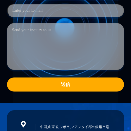
送信
中国,山東省,シボ市,フアンタイ郡の鉄鋼市場