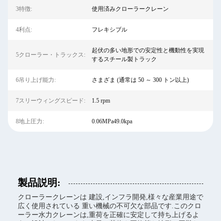
3特徴:
使用済みクローラークレーン
4利点:
フレキシブル
起伏の多い地形での安定性と機動性を実現
5クローラー・トラックス:
するスチール製トラック
6吊り上げ能力:
さまざま (通常は 50 ～ 300 トン以上)
7スリーウィングスピード:
1.5 rpm
8地上圧力:
0.06MPa49.0kpa
製品説明:
クローラークレーンは 建設,インフラ開発,様々な産業用途で
広く使用されている 重い機械の不可欠な部品です.このクロ
ーラー水力クレーンは,重荷を正確に安定して持ち上げるよ