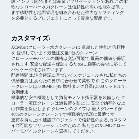
設,インフラ開発,または産業アプリケーションであれ,この柔
軟なクローバー水力クレーンは信頼性の高い性能を提供し
ます移動性と地面管理を組み合わせた強力なリフティング
を必要とするプロジェクトにとって貴重な資産です.
カスタマイズ:
XCMGのクローラー水力クレーンは 卓越した性能と信頼性
を 提供しています最低注文量1台のクレーン.
クローラーモバイルの価格は交渉可能で,最高の価値が保証
されます.安全な配送を保証するために,顧客の要求に応じて
パッケージ化されています.
配達時間は,注文確認に基づいてスケジュールされ,私たちの
供給能力は,あなたの要求に合わせて柔軟です.このクローラ
ークレーンは,0.06MPa (49.燃料タンク容量は800リットルで,
長期使用.
標準的な安全機能として負荷モメント指示器を装備した ク
ローラー液圧クレーンは過負荷を防止し,安全で効率的な上
げ作業を保証します.クレーンのタイプは,最大グレードが
40%のクレーンクレーンです挑戦的な地形に最適です
重荷を持ち上げ,建設プロジェクトで信頼性のある,カスタマ
イズ可能なソリューションのために,私たちのXCMGクロー
バーモバイルクレーンを選択してください.