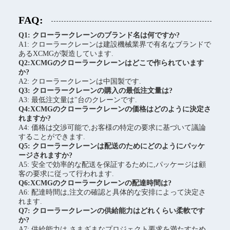
FAQ:
Q1: クローラークレーンのブランド名は何ですか?
A1: クローラークレーンは建設機械業界で有名なブランドで
あるXCMGが製造しています.
Q2:XCMGのクローラークレーンはどこで作られています
か?
A2: クローラークレーンは中国製です.
Q3: クローラークレーンの購入の最低注文量は?
A3: 最低注文量は"台のクレーンです.
Q4:XCMGのクローラークレーンの価格はどのように決定さ
れますか?
A4: 価格は交渉可能で,お客様の特定の要求に基づいて議論
することができます.
Q5: クローラークレーンは配送のためにどのようにパッケ
ージされますか?
A5: 安全で効率的な配送を保証するために,パッケージは顧
客の要求に従って行われます.
Q6:XCMGのクローラークレーンの配達時間は?
A6: 配達時間は,注文の確認と具体的な安排によって決定さ
れます.
Q7: クローラークレーンの供給能力はどれくらい柔軟です
か?
A7: 供給能力は,さまざまなプロジェクト要求を満たすため