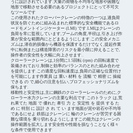
うに設計されています.大量の荷物を不均等な地形や困難な
地形で移動させる必要のあるプロジェクトにとって不可欠
なツールです
この使用されたクローバークレーンの特徴の一つは,過負荷
状況を防ぐために組み込まれた標準的な安全機能であるロ
ードモメントインジケーター (LMI) です.LMIはクレーンの
負荷を常に監視しています,ブームの角度,半径は,引き上げ作
業が安全な範囲内にとどまるようにします.この安全メカニ
ズムは,潜在的損傷から機器を保護するだけでなく,提起作業
中に転倒または構造障害のリスクを最小限に抑えることで,
操作者の安全性を大幅に向上させます..
クローラークレーンは,1分間に1.5回転 (rpm) の回転速度で
装備されており,制御と効率のバランスのとれた組み合わせ
を提供します.この適度な回転速度は,負荷の正確な位置付け
を可能にします作業員 は 重い 材料 を 流暢 で 精密 に 操縦
できる の で,細心の注意を払い,プロフェッショナリズムを
保ちます.
移動性と安定性は,主に鋼鉄のクローラーレールのために,ク
ローラー水力クレーンの主要な利点です.このトラック は,荒
れ果てた 地面 で 優れた 牽引 力 と 安定性 を 提供 する た
め に 特別 に 設計 さ れ て い ます地面が泥や岩石や不均等
であるにせよ 鉄筋はクレーンに 輪のクレーンが苦労する困
難な環境を 乗り切れるようにしますこの能力はクレーンの
操作範囲を拡大します安全性や性能を損なうことなく様々
な条件で使用できます