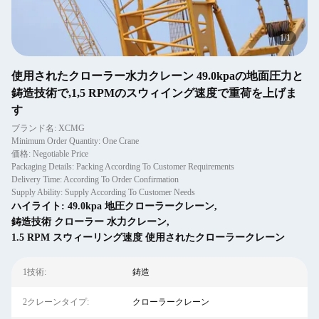
1
/
1
使用されたクローラー水力クレーン 49.0kpaの地面圧力と
鋳造技術で,1,5 RPMのスウィイング速度で重荷を上げま
す
ブランド名: XCMG
Minimum Order Quantity: One Crane
価格: Negotiable Price
Packaging Details: Packing According To Customer Requirements
Delivery Time: According To Order Confirmation
Supply Ability: Supply According To Customer Needs
ハイライト:
49.0kpa 地圧クローラークレーン
,
鋳造技術 クローラー 水力クレーン
,
1.5 RPM スウィーリング速度 使用されたクローラークレーン
1技術:
鋳造
2クレーンタイプ:
クローラークレーン