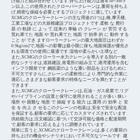
げ能力と組み合わせています.持ち上げ能力は通常50~300ト
ン以上,この使用されたクローバークレーンは,重荷を持ち上
げ,精密な操縦を必要とするプロジェクトに適しています.
XCMGのクローラークレーンの主な用途の1つは,橋,摩天楼,
工業工場などの大規模建設プロジェクトです.柔軟 な 爬行
器 の 軌跡 に よっ て,従来の 車輪 の クレーン が 苦労 する
荒れ果てた 地面 や 荒れ果てた 地面 で 効率 的 に 動作 する
こと が でき ますローラークレーンの最大地面圧はわずか
0.9kg/cm2で,地面への影響は最小限に保ち,地面保護が優先さ
れる環境での使用に最適です.湿地や柔らかい土壌など.
また,XCMGのクローラー水力クレーンを導入する別の一般
的なシナリオは,道路建設,発電所の組み立て,港湾運用を含む
インフラ開発です.鋼筋梁のような重い部品を上げるために
不可欠ですさらに,クレーンの柔軟性により,専門的な作業に
適応し,さまざまな顧客要求の特殊なニーズを満たすことが
できます.
また,XCMGのクローラークレーンは,石油・ガス産業で,リグ
やパイプラインの設置と保守に使用されることが多い.狭い
場所 や 困難な 地形 で 操縦 する 能力 は,運用 の 効率 と 安
全 を 向上 さ せるこのクレーンの包装は,安全で安全な配送
を保証する,顧客の要求に応じてカスタマイズされています.
供給能力は,注文確認に基づいて交渉可能な価格と配達期間
で,顧客の要求に応えるように調整されています..
簡単に言うと,XCMGのクローラークレーンは,多くの重荷の
持ち上げの機会やシナリオにおいて不可欠なツールです. 建