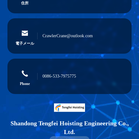
住所
CrawlerCrane@outlook.com
電子メール
0086-533-7975775
Phone
Shandong Tengfei Hoisting Engineering Co.,
Ltd.