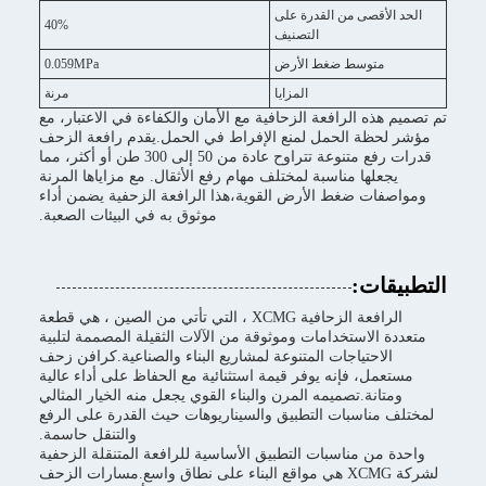
الحد الأقصى من القدرة على
40%
التصنيف
متوسط ضغط الأرض
0.059MPa
المزايا
مرنة
تم تصميم هذه الرافعة الزحافية مع الأمان والكفاءة في الاعتبار، مع
مؤشر لحظة الحمل لمنع الإفراط في الحمل.يقدم رافعة الزحف
قدرات رفع متنوعة تتراوح عادة من 50 إلى 300 طن أو أكثر، مما
يجعلها مناسبة لمختلف مهام رفع الأثقال. مع مزاياها المرنة
ومواصفات ضغط الأرض القوية،هذا الرافعة الزحفية يضمن أداء
موثوق به في البيئات الصعبة.
التطبيقات:
الرافعة الزحافية XCMG ، التي تأتي من الصين ، هي قطعة
متعددة الاستخدامات وموثوقة من الآلات الثقيلة المصممة لتلبية
الاحتياجات المتنوعة لمشاريع البناء والصناعية.كرافن زحف
مستعمل، فإنه يوفر قيمة استثنائية مع الحفاظ على أداء عالية
ومتانة.تصميمه المرن والبناء القوي يجعل منه الخيار المثالي
لمختلف مناسبات التطبيق والسيناريوهات حيث القدرة على الرفع
والتنقل حاسمة.
واحدة من مناسبات التطبيق الأساسية للرافعة المتنقلة الزحفية
لشركة XCMG هي مواقع البناء على نطاق واسع.مسارات الزحف