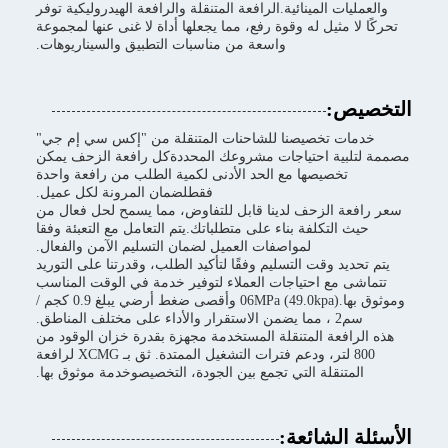
والعمليات المينائية.الرافعة المتنقلة والرافعة الهيدروليكية توفر
تحركًا لا مثيل له وقوة رفع، مما يجعلها أداة لا غنى عنها لمجموعة
واسعة من مناسبات التطبيق والسيناريوهات.
التخصيص:
خدمات تخصيصنا للشاحنات المتنقلة من "إكس سي إم جي"
مصممة لتلبية احتياجات مشروعك المحددةكل رافعة الزحف يمكن
تخصيصها مع الحد الأدنى لكمية الطلب من رافعة واحدة
فقطلضمان المرونة لكل عميل.
سعر رافعة الزحف لدينا قابل للتفاوض، مما يسمح لحل فعال من
حيث التكلفة بناء على متطلباتك.يتم التعامل مع التعبئة وفقا
لمواصفات العميل لضمان التسليم الآمن والفعال.
يتم تحديد وقت التسليم وفقًا لتأكيد الطلب، وقدرتنا على التوريد
تتماشى مع احتياجات العملاء لتوفير خدمة في الوقت المناسب
وموثوق بها.06MPa (49.0kpa) وأقصى ضغط أرضي يبلغ 0.9 كجم /
سم2 ، مما يضمن الاستقرار والأداء على مختلف المناطق.
هذه الرافعة المتنقلة المستخدمة مجهزة بقدرة خزان الوقود من
800 لتر، ودعم فترات التشغيل الممتدة. ثق بـ XCMG لرافعة
المتنقلة التي تجمع بين الجودة، التخصيصوخدمة موثوق بها.
الأسئلة الشائعة: