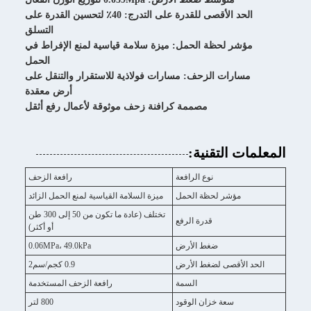
الحد الأقصى للقدرة على التدرج: 40٪ لتحسين القدرة على
التسلق
مؤشر لحظة الحمل: ميزة سلامة قياسية لمنع الإفراط في
الحمل
مسارات الزحف: مسارات فولاذية للاستقرار والتنقل على
أرض معقدة
مصممة كرافنة زحف موثوقة لأعمال رفع أثقل
المعلمات التقنية:
نوع الرافعة
رافعة الزحف
مؤشر لحظة الحمل
ميزة السلامة القياسية لمنع الحمل الزائد
تختلف (عادة ما تكون من 50 إلى 300 طن
قدرة الرفع
أو أكثر)
ضغط الأرض
0.06MPa، 49.0kPa
الحد الأقصى لضغط الأرض
0.9 كجم/سم2
السمة
رافعة الزحف المستخدمة
سعة خزان الوقود
800 لتر