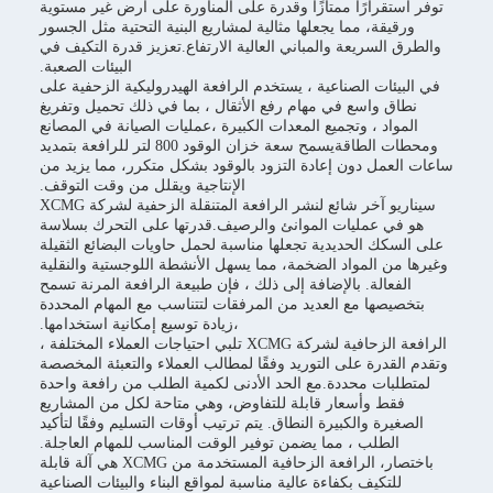
توفر استقرارًا ممتازًا وقدرة على المناورة على أرض غير مستوية
ورقيقة، مما يجعلها مثالية لمشاريع البنية التحتية مثل الجسور
والطرق السريعة والمباني العالية الارتفاع.تعزيز قدرة التكيف في
البيئات الصعبة.
في البيئات الصناعية ، يستخدم الرافعة الهيدروليكية الزحفية على
نطاق واسع في مهام رفع الأثقال ، بما في ذلك تحميل وتفريغ
المواد ، وتجميع المعدات الكبيرة ،عمليات الصيانة في المصانع
ومحطات الطاقةيسمح سعة خزان الوقود 800 لتر للرافعة بتمديد
ساعات العمل دون إعادة التزود بالوقود بشكل متكرر، مما يزيد من
الإنتاجية ويقلل من وقت التوقف.
سيناريو آخر شائع لنشر الرافعة المتنقلة الزحفية لشركة XCMG
هو في عمليات الموانئ والرصيف.قدرتها على التحرك بسلاسة
على السكك الحديدية تجعلها مناسبة لحمل حاويات البضائع الثقيلة
وغيرها من المواد الضخمة، مما يسهل الأنشطة اللوجستية والنقلية
الفعالة. بالإضافة إلى ذلك ، فإن طبيعة الرافعة المرنة تسمح
بتخصيصها مع العديد من المرفقات لتتناسب مع المهام المحددة
،زيادة توسيع إمكانية استخدامها.
الرافعة الزحافية لشركة XCMG تلبي احتياجات العملاء المختلفة ،
وتقدم القدرة على التوريد وفقًا لمطالب العملاء والتعبئة المخصصة
لمتطلبات محددة.مع الحد الأدنى لكمية الطلب من رافعة واحدة
فقط وأسعار قابلة للتفاوض، وهي متاحة لكل من المشاريع
الصغيرة والكبيرة النطاق. يتم ترتيب أوقات التسليم وفقًا لتأكيد
الطلب ، مما يضمن توفير الوقت المناسب للمهام العاجلة.
باختصار، الرافعة الزحافية المستخدمة من XCMG هي آلة قابلة
للتكيف بكفاءة عالية مناسبة لمواقع البناء والبيئات الصناعية