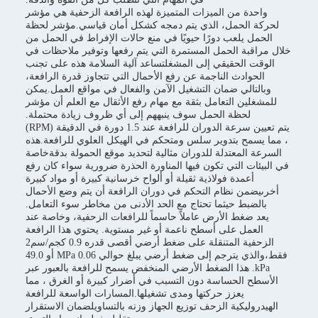
واحدة من الميزات المتميزة لهذه الرافعة الزحفية هي مؤشر
لحركة الحمل، الذي يتم دمجه كشكل أمان قياسي.مؤشر لحظة
الحمل يلعب دورًا حيويًا في منع حالات الإفراط في الحمل من
خلال مراقبة الحمل المستمرة التي يتم رفعها وتوفير ملاحظات في
الوقت الحقيقي إلى المشغلتساعد آلية السلامة هذه على تجنب
الحوادث الناجمة عن رفع الأحمال التي تتجاوز قدرة الرافعة،
وبالتالي ضمان التشغيل الآمن والفعال في مواقع العمل.يمكن
للمشغلين التعامل بثقة مع مهام رفع الأثقال مع العلم أن مؤشر
لحظة الحمل سوف ينبههم إلى أي ظروف زيادة محتملة.
يتم تعيين سرعة الدوران للرافعة عند 1.5 دورة في الدقيقة (RPM)
، مما يسمح بتدوير سلس ومتحكم في الهيكل العلوي للرافعة.هذه
السرعة المعتدلة للدوران مثالية لتحديد موقع الحمولة بدقةخاصة
في البيئات التي تكون فيها المناورة الحذرة ضرورية سواء كان رفع
أعمدة فولاذية ثقيلة أو ألواح خرسانية كبيرة أو مواد كبيرة
أخرىيضمن نظام التحكم في دوران الرافعة أن يتم وضع الأحمال
بالضبط حيثما تحتاج مع الحد الأدنى من مخاطر سوء التعامل.
يعد ضغط الأرض عاملاً حاسماً للرافعات الزحفية، وخاصة عند
العمل على أسطح ناعمة أو غير مستوية. يحتوي هذا الرافعة
الزحفية المتنقلة على ضغط أرضي أقصى قدره 0.9 كجم/سم2
فقط،والذي يترجم إلى ضغط أرضي يبلغ حوالي 0.06 MPa أو 49.0
kPa. هذا الضغط الأرضي المنخفض يسمح للرافعة بالعبور عبر
الأسطح الحساسة دون التسبب في أضرار كبيرة أو الغرق ، مما
يعزز حركتها ومدى تشغيلها.المسارات الواسعة للرافعة
الهيدروليكية الزحف توزيع الجهاز وزنه بالتساويلضمان الاستقرار