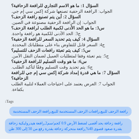
السؤال 1: ما هو الاسم التجاري للرافعة الزحافية؟
الجواب: الرافعة الزحفية تصنعها شركة إكس سي إم جي.
السؤال 2: أين يتم تصنيع رافعة الزحف؟
الجواب: إن الرافعة الزحفية مصنوعة في الصين.
س3: ما هو الحد الأدنى لكمية الطلب لرافعة الزحف؟
ج3: الحد الأدنى للكمية هو رافعة واحدة.
السؤال 4: كيف يتم تحديد السعر للرافعة الزحفية؟
ج4: السعر قابل للتفاوض بناء على متطلباتك المحددة.
س5: كيف يتم تعبئة رافعات الزحف للتسليم؟
ج5: يتم تعبئة وفقا لمتطلبات العميل لضمان النقل الآمن.
س6: ما هو وقت التسليم للرافعة الزحفية؟
ج6: يتم تحديد وقت التسليم وفقًا لتأكيد الطلب.
السؤال 7: ما هي قدرة إمداد شركة إكس سي إم جي للرافعة
الزحافية؟
الجواب 7: العرض يعتمد على احتياجات العملاء لتلبية الطلب
بكفاءة.
Tags:
رافعة الزحف للبيع,رافعات الزحف المستخدمة للبيع,رافعة الزحف المستخدمة
رافعة زحافة بحد أقصى لضغط الأرض 0.9 كجم/سم2,رافعة هيدروليكية زحافة
بقدرة صعود قصوى 40%,رافعة متحركة زحافة بقدرة رفع من 50 إلى 300 طن