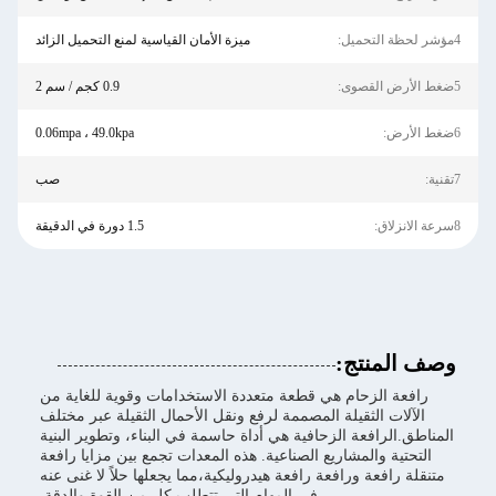
4مؤشر لحظة التحميل:
ميزة الأمان القياسية لمنع التحميل الزائد
5ضغط الأرض القصوى:
0.9 كجم / سم 2
6ضغط الأرض:
0.06mpa ، 49.0kpa
7تقنية:
صب
8سرعة الانزلاق:
1.5 دورة في الدقيقة
وصف المنتج:
رافعة الزحام هي قطعة متعددة الاستخدامات وقوية للغاية من
الآلات الثقيلة المصممة لرفع ونقل الأحمال الثقيلة عبر مختلف
المناطق.الرافعة الزحافية هي أداة حاسمة في البناء، وتطوير البنية
التحتية والمشاريع الصناعية. هذه المعدات تجمع بين مزايا رافعة
متنقلة رافعة ورافعة رافعة هيدروليكية،مما يجعلها حلاً لا غنى عنه
في المهام التي تتطلب كل من القوة والدقة.