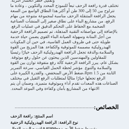
وتقليل خطر انحسار التربة.
تختلف قدرة رافعة الزحف تبعاً للنموذج المحدد والتكوين ، وعادة ما
تتراوح بين 50 إلى 300 طن أو أكثر.هذا النطاق الواسع من السعة
يجعل الرافعة المتنقلة الزحف مناسبة لمجموعة متنوعة من مهام
الرفع، من مشاريع البناء على نطاق صغير إلى المنشآت الصناعية
الضخمة.مع الحفاظ على التحكم الدقيق في عمليات الرفع.
بالإضافة إلى مواصفاته التقنية المذهلة، تم تصميم الرافعة الزحفية
من أجل المتانة وسهولة الصيانة.البناء القوي يضمن حياة خدمة
طويلة حتى في ظروف العمل القاسية، في حين أن المكونات
الهيدروليكية مصممة للموثوقية والكفاءة. هذا المزيج من القوة
والسلامة،والدقة تجعل الرافعة الهيدروليكية الزحف خيارًا رئيسيًا
للمقاولين والمهندسين الذين يبحثون عن حلول رفع موثوقة.
بشكل عام، يبرز الرافعة الزحفية كآلة رفع متفوقة توازن بين القوة
والسلامة والتنوع. مؤشر لحظة الحمل القياسي، سرعة التمرير
الثابتة من 1.5 Rpm،ضغط الأرض المنخفض، والقدرة الكبيرة على
الرفع تجعلها خيارًا مثاليًا لمتطلبات الرفع الثقيل في مختلف
الصناعات.هذه المعدات تقدم أداء وموثوقية متميزة، وضمان أن يتم
الانتهاء من المشاريع بأمان وكفاءة وفي الموعد المحدد.
الخصائص:
اسم المنتج: رافعة الزحف
نوع الرافعة: الرافعة الهيدروليكية الزحفية
متوسط ضغط الأرض: 0.059Mpa لتوزيع الوزن الفعال