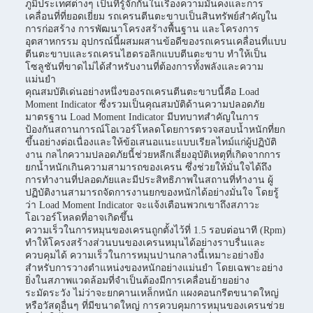
ภูมิประเทศต่างๆ เป็นที่รู้จักกันในเรื่องความมั่นคงและการ
เคลื่อนที่ที่ยอดเยี่ยม รถเครนตีนตะขาบเป็นสินทรัพย์สำคัญใน
การก่อสร้าง การพัฒนาโครงสร้างพื้นฐาน และโครงการ
อุตสาหกรรม อุปกรณ์นี้ผสมผสานข้อดีของรถเครนเคลื่อนที่แบบ
ตีนตะขาบและรถเครนไฮดรอลิกแบบตีนตะขาบ ทำให้เป็น
โซลูชันที่ขาดไม่ได้สำหรับงานที่ต้องการทั้งพลังและความ
แม่นยำ
คุณสมบัติเด่นอย่างหนึ่งของรถเครนตีนตะขาบนี้คือ Load
Moment Indicator ซึ่งรวมเป็นคุณสมบัติด้านความปลอดภัย
มาตรฐาน Load Moment Indicator มีบทบาทสำคัญในการ
ป้องกันสถานการณ์โอเวอร์โหลดโดยการตรวจสอบน้ำหนักที่ยก
ขึ้นอย่างต่อเนื่องและให้ข้อเสนอแนะแบบเรียลไทม์แก่ผู้ปฏิบัติ
งาน กลไกความปลอดภัยนี้ช่วยหลีกเลี่ยงอุบัติเหตุที่เกิดจากการ
ยกน้ำหนักเกินความสามารถของเครน ซึ่งช่วยให้มั่นใจได้ถึง
การทำงานที่ปลอดภัยและมีประสิทธิภาพในสถานที่ทำงาน ผู้
ปฏิบัติงานสามารถจัดการงานยกของหนักได้อย่างมั่นใจ โดยรู้
ว่า Load Moment Indicator จะแจ้งเตือนพวกเขาถึงสภาวะ
โอเวอร์โหลดที่อาจเกิดขึ้น
ความเร็วในการหมุนของเครนถูกตั้งไว้ที่ 1.5 รอบต่อนาที (Rpm)
ทำให้โครงสร้างส่วนบนของเครนหมุนได้อย่างราบรื่นและ
ควบคุมได้ ความเร็วในการหมุนปานกลางนี้เหมาะอย่างยิ่ง
สำหรับการวางตำแหน่งของหนักอย่างแม่นยำ โดยเฉพาะอย่าง
ยิ่งในสภาพแวดล้อมที่จำเป็นต้องมีการเคลื่อนย้ายอย่าง
ระมัดระวัง ไม่ว่าจะยกคานเหล็กหนัก แผงคอนกรีตขนาดใหญ่
หรือวัสดุอื่นๆ ที่มีขนาดใหญ่ การควบคุมการหมุนของเครนช่วย