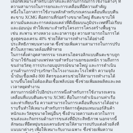
เลือกที่เหมาะสำหรับโอกาสและสถานการณ์การใช้งานต่างๆ ที่
ความสามารถในการยกและการเคลื่อนที่มีความสำคัญ
หนึ่งในโอกาสการใช้งานหลักสำหรับรถเครนเคลื่อนที่แบบตีน
ตะขาบ XCMG คือสถานที่ก่อสร้างขนาดใหญ่ ตีนตะขาบให้
ความมั่นคงและการคล่องแคล่วที่ดีเยี่ยมบนภูมิประเทศที่ไม่เรียบ
และอ่อนนุ่ม ทำให้เหมาะสำหรับโครงการโครงสร้างพื้นฐาน
เช่น สะพาน ทางหลวง และอาคารสูง ความสามารถในการไต่
สูงสุดของเครน 40% ช่วยให้สามารถทำงานได้อย่างมี
ประสิทธิภาพบนทางลาด ซึ่งช่วยเพิ่มความสามารถในการปรับ
ตัวในสภาพแวดล้อมที่ท้าทาย
ในการตั้งค่าอุตสาหกรรม รถเครนไฮดรอลิกแบบตีนตะขาบถูก
นำมาใช้กันอย่างแพร่หลายสำหรับงานยกของหนัก รวมถึงการ
ขนถ่ายวัสดุ การประกอบอุปกรณ์ขนาดใหญ่ และการดำเนิน
งานด้านการบำรุงรักษาในโรงงานและโรงไฟฟ้า ความจุถัง
น้ำมันเชื้อเพลิง 800 ลิตรของเครนช่วยให้สามารถทำงานได้
นานขึ้นโดยไม่ต้องเติมเชื้อเพลิงบ่อย ซึ่งช่วยเพิ่มผลผลิตและลด
เวลาหยุดทำงาน
สถานการณ์ทั่วไปอีกประการหนึ่งสำหรับการใช้งานรถเครน
เคลื่อนที่แบบตีนตะขาบ XCMG คือในการดำเนินงานท่าเรือ
และท่าเทียบเรือ ความสามารถในการเคลื่อนที่บนรางได้อย่าง
ราบรื่นทำให้เหมาะสำหรับการจัดการตู้คอนเทนเนอร์สินค้า
หนักและวัสดุขนาดใหญ่อื่นๆ ซึ่งอำนวยความสะดวกในการ
ขนส่งและกิจกรรมด้านการขนส่งที่มีประสิทธิภาพ นอกจากนี้
ลักษณะที่ยืดหยุ่นของเครนยังช่วยให้สามารถปรับแต่งด้วยสิ่งที่
แนบมาต่างๆ เพื่อให้เหมาะกับงานเฉพาะ ซึ่งช่วยเพิ่มความ