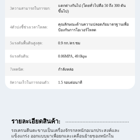
แตกต่างกันไป (โดยทั่วไปคือ 50 ถึง 300 ตัน
3ความสามารถในการยก:
ขึ้นไป)
คุณลักษณะด้านความปลอดภัยมาตรฐานเพื่อ
4ตัวบ่งชี้ช่วงเวลาโหลด:
ป้องกันการโอเวอร์โหลด
5แรงดันพื้นดินสูงสุด:
0.9 กก./ตร.ซม
6แรงดันดิน:
0.06MPA, 49.0kpa
7เทคนิค:
กำลังหล่อ
8ความเร็วในการถอนตัว:
1.5 รอบต่อนาที
รายละเอียดสินค้า:
รถเครนตีนตะขาบเป็นเครื่องจักรกลหนักอเนกประสงค์และ
แข็งแกร่ง ออกแบบมาเพื่อยกและเคลื่อนย้ายของหนักใน