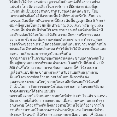
ให้มั่นใจได้ว่าของหนักจะถูกวางในตำแหน่งที่ต้องการอย่าง
แม่นยำ โดยมีความเสี่ยงในการจัดการที่ผิดพลาดน้อยที่สุด
แรงดันพื้นเป็นปัจจัยสำคัญสำหรับรถเครนตีนตะขาบ โดย
เฉพาะอย่างยิ่งเมื่อใช้งานบนพื้นผิวที่อ่อนนุ่มหรือไม่เรียบ รถ
เครนเคลื่อนที่แบบตีนตะขาบนี้มีแรงดันพื้นสูงสุดเพียง 0.9 กก./
ซม.² ซึ่งแปลเป็นแรงดันพื้นประมาณ 0.06 MPa หรือ 49.0 kPa
แรงดันพื้นต่ำเช่นนี้ช่วยให้เครนสามารถเคลื่อนที่ผ่านพื้นผิวที่
ละเอียดอ่อนได้โดยไม่ก่อให้เกิดความเสียหายหรือการจมลง
อย่างมาก ซึ่งช่วยเพิ่มความคล่องตัวและช่วงการทำงาน ร่อง
รอยกว้างของรถเครนไฮดรอลิกแบบตีนตะขาบกระจายน้ำหนัก
ของเครื่องจักรอย่างสม่ำเสมอ ทำให้มั่นใจได้ถึงความมั่นคงและ
ลดความเสี่ยงของการทรุดตัวของพื้นดิน
ความสามารถในการยกของรถเครนตีนตะขาบแตกต่างกันไป
ขึ้นอยู่กับรุ่นและการกำหนดค่าเฉพาะ โดยทั่วไปมีตั้งแต่ 50 ถึง
300 ตันขึ้นไป ความสามารถที่หลากหลายนี้ทำให้รถเครน
เคลื่อนที่แบบตีนตะขาบเหมาะสำหรับงานยกที่หลากหลาย
ตั้งแต่โครงการก่อสร้างขนาดเล็กไปจนถึงการติดตั้ง
อุตสาหกรรมขนาดใหญ่ ระบบไฮดรอลิกที่ทรงพลังให้แรงที่
จำเป็นในการจัดการของหนักได้อย่างง่ายดาย ในขณะที่ยังคง
ควบคุมการยกได้อย่างแม่นยำ
นอกเหนือจากข้อกำหนดทางเทคนิคที่น่าประทับใจแล้ว รถเครน
ตีนตะขาบยังได้รับการออกแบบมาเพื่อความทนทานและบำรุง
รักษาง่าย โครงสร้างที่แข็งแกร่งช่วยให้มั่นใจได้ถึงอายุการใช้
งานที่ยาวนานแม้ในสภาพการทำงานที่รุนแรง ในขณะที่ส่วน
ประกอบไฮดรอลิกได้รับการออกแบบมาเพื่อความน่าเชื่อถือและ