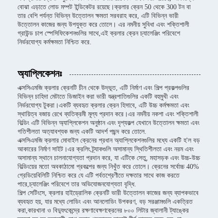
বোঝা এড়াতে লোড মম্পট ইন্ডিকেটর রয়েছে।ক্রলার ক্রেন 50 থেকে 300 টন বা
তার বেশি পর্যন্ত বিভিন্ন উত্তোলন ক্ষমতা সরবরাহ করে, এটি বিভিন্ন ভারী
উত্তোলন কাজের জন্য উপযুক্ত করে তোলে। এর নমনীয় সুবিধা এবং শক্তিশালী
গ্রাউন্ড চাপ স্পেসিফিকেশনগুলির সাথে,এই ক্রলার ক্রেন চ্যালেঞ্জিং পরিবেশে
নির্ভরযোগ্য কর্মক্ষমতা নিশ্চিত করে.
অ্যাপ্লিকেশনঃ
এক্সসিএমজি ক্রলার ক্রেনটি চীন থেকে উদ্ভূত, এটি নির্মাণ এবং শিল্প প্রকল্পগুলির
বিভিন্ন চাহিদা মেটাতে ডিজাইন করা ভারী যন্ত্রপাতিগুলির একটি বহুমুখী এবং
নির্ভরযোগ্য টুকরা।একটি ব্যবহৃত ক্রলার ক্রেন হিসাবে, এটি উচ্চ কর্মক্ষমতা এবং
স্থায়িত্ব বজায় রেখে ব্যতিক্রমী মূল্য প্রদান করে।এর নমনীয় নকশা এবং শক্তিশালী
বিল্ডিং এটি বিভিন্ন অ্যাপ্লিকেশন অনুষ্ঠান এবং দৃশ্যকল্প যেখানে উত্তোলন ক্ষমতা এবং
গতিশীলতা অত্যাবশ্যক জন্য একটি আদর্শ পছন্দ করে তোলে.
এক্সসিএমজি ক্রলার মোবাইল ক্রেনের প্রধান অ্যাপ্লিকেশনগুলির মধ্যে একটি হ'ল বড়
আকারের নির্মাণ সাইট।এর ক্রলিং ট্র্যাকগুলি অসামান্য স্থিতিশীলতা এবং নরম এবং
অসামান্য স্থানে চালনাযোগ্যতা প্রদান করে, যা এটিকে সেতু, মহাসড়ক এবং উচ্চ-উচ্চ
বিল্ডিংয়ের মতো অবকাঠামো প্রকল্পের জন্য নিখুঁত করে তোলে। ক্রেনের সর্বোচ্চ 40%
গ্রেডিয়েবিলিটি নিশ্চিত করে যে এটি পর্বতশ্রেণীতে দক্ষতার সাথে কাজ করতে
পারে,চ্যালেঞ্জিং পরিবেশে তার অভিযোজনযোগ্যতা বৃদ্ধি.
শিল্প সেটিংসে, ক্রলার হাইড্রোলিক ক্রেনটি ভারী উত্তোলন কাজের জন্য ব্যাপকভাবে
ব্যবহৃত হয়, যার মধ্যে লোডিং এবং আনলোডিং উপকরণ, বড় সরঞ্জামগুলি একত্রিত
করা,কারখানা ও বিদ্যুৎকেন্দ্রে রক্ষণাবেক্ষণক্রেনের ৮০০ লিটার জ্বালানী ট্যাঙ্কের