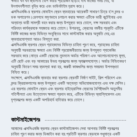
ক্ষমতা ঘন ঘন জ্বালানী যোগ করার প্রয়োজন ছাড়াই দীর্ঘ কাজের সময় দেয়, যা
উৎপাদনশীলতা বৃদ্ধি করে এবং ডাউনটাইম হ্রাস করে।
এক্সসিএমজি-র ক্রলার মোবাইল ক্রেন ব্যবহারের আরেকটি সাধারণ চিত্র হ'ল বন্দর ও
ডক অপারেশন।রেলপথে মসৃণভাবে চলাচল করার ক্ষমতা এটিকে ভারী কন্টেইনার এবং
অন্যান্য ভারী সামগ্রী বহন করার জন্য উপযুক্ত করে তোলে, দক্ষ সরবরাহ এবং
পরিবহন কার্যক্রমকে সহজতর করে তোলে। উপরন্তু, ক্রেনের নমনীয় প্রকৃতি এটিকে
নির্দিষ্ট কাজের জন্য বিভিন্ন সংযুক্তির সাথে কাস্টমাইজ করার অনুমতি দেয়,এর
ব্যবহারযোগ্যতা আরও বিস্তৃত করা.
এক্সসিএমজি ক্রলার ক্রেন গ্রাহকদের বিভিন্ন চাহিদা পূরণ করে, গ্রাহকের চাহিদা
অনুযায়ী সরবরাহের ক্ষমতা এবং নির্দিষ্ট প্রয়োজনীয়তার জন্য উপযুক্ত প্যাকেজিং
সরবরাহ করে।মাত্র একটি ক্রেনের ন্যূনতম অর্ডার পরিমাণ এবং আলোচনাযোগ্য মূল্য,
এটি ছোট এবং বড় আকারের উভয় প্রকল্পের জন্য অ্যাক্সেসযোগ্য। অর্ডার নিশ্চিতকরণ
অনুযায়ী বিতরণ সময় ব্যবস্থা করা হয়, জরুরী কাজগুলির জন্য সময়মত উপলব্ধতা
নিশ্চিত করে।
সংক্ষেপে, এক্সসিএমজি ব্যবহার করা ক্রলার ক্রেনটি নির্মাণ সাইট, শিল্প পরিবেশ এবং
বন্দর ক্রিয়াকলাপের জন্য উপযুক্ত একটি অত্যন্ত অভিযোজনযোগ্য এবং দক্ষ মেশিন।
এর ক্রলার মোবাইল ক্রেন এবং ক্রলার হাইড্রোলিক ক্রেনের বৈশিষ্ট্যগুলি অতুলনীয়
গতিশীলতা এবং উত্তোলন ক্ষমতা প্রদান করে, এটিকে বিভিন্ন অ্যাপ্লিকেশন এবং
দৃশ্যকল্পের জন্য একটি অপরিহার্য হাতিয়ার করে তোলে।
কাস্টমাইজেশনঃ
আমাদের এক্সসিএমজি ক্রলার ক্রেন কাস্টমাইজেশন সেবা আপনার নির্দিষ্ট প্রকল্পের
চাহিদা পূরণ করার জন্য ডিজাইন করা হয়.প্রতিটি ক্রলার ক্রেনকে শুধুমাত্র একটি