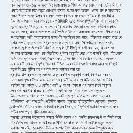
এই ক্রলার ক্রেনের অন্যতম উল্লেখযোগ্য বৈশিষ্ট্য হল এর লোড মম্পট ইন্ডিকেটর, যা
একটি স্ট্যান্ডার্ড নিরাপত্তা বৈশিষ্ট্য হিসাবে সংহত করা হয়েছে।লোড মম্পট ইন্ডিকেটর
লোড উত্তোলনের উপর ক্রমাগত নজরদারি করে এবং অপারেটরকে রিয়েল-টাইম
ফিডব্যাক প্রদান করে ওভারলোড পরিস্থিতি রোধে গুরুত্বপূর্ণ ভূমিকা পালন করেএই
সুরক্ষা ব্যবস্থাটি ক্রেনের সক্ষমতা ছাড়িয়ে লোড উত্তোলনের ফলে দুর্ঘটনা এড়াতে
সহায়তা করে, যার ফলে কাজের সাইটগুলিতে নিরাপদ এবং দক্ষ অপারেশন নিশ্চিত হয়।
অপারেটররা ভারী উত্তোলনের কাজগুলি আত্মবিশ্বাসের সাথে পরিচালনা করতে পারে যে
লোড মম্পট সূচক তাদের সম্ভাব্য অতিরিক্ত লোডের পরিস্থিতিতে সতর্ক করবে.
ক্রেনের ঘূর্ণন গতি প্রতি মিনিটে ১.৫ ঘূর্ণন (RPM) এ সেট করা হয়, যা ক্রেনের
উপরের কাঠামোর মসৃণ এবং নিয়ন্ত্রিত ঘূর্ণনের অনুমতি দেয়।এই মাঝারি ঘূর্ণন গতি লোড
সঠিক অবস্থান জন্য আদর্শ, বিশেষ করে এমন পরিবেশে যেখানে সতর্কতা অবলম্বন
করা জরুরী।ক্রেনের ঘূর্ণন নিয়ন্ত্রণ নিশ্চিত করে যে লোডগুলি যথাযথভাবে অপরিহার্য
হ্যান্ডলিংয়ের ঝুঁকির সাথে যথাযথভাবে স্থাপন করা হয়.
গ্রাউন্ড চাপ ক্রলার ক্রেনগুলির জন্য একটি গুরুত্বপূর্ণ কারণ, বিশেষত নরম বা
অসামান্য পৃষ্ঠের উপর কাজ করার সময়। এই ক্রলার মোবাইল ক্রেনের সর্বাধিক
গ্রাউন্ড চাপ মাত্র 0.9 কেজি / সেমি 2 হয়,যা প্রায় 0 এর স্থল চাপে অনুবাদ
করে.06 এমপিএ বা ৪৯.০ কেপিএ। এই ধরনের নিম্ন স্থল চাপ ক্রেনকে
উল্লেখযোগ্য ক্ষতি বা ডুবে যাওয়া ছাড়াই সূক্ষ্ম পৃষ্ঠ অতিক্রম করতে দেয়, এর
গতিশীলতা এবং অপারেটিং পরিসীমা বাড়ায়।ক্রলার হাইড্রোলিক ক্রেনের প্রশস্ত
ট্র্যাকগুলি মেশিনের ওজন সমানভাবে বিতরণ করে, যা স্থিতিশীলতা নিশ্চিত করে এবং
মাটির ধসে পড়ার ঝুঁকি হ্রাস করে।
ক্রলার ক্রেনের উত্তোলন ক্ষমতা নির্দিষ্ট মডেল এবং কনফিগারেশনের উপর নির্ভর করে
পরিবর্তিত হয়, সাধারণত 50 থেকে 300 টন বা তারও বেশি।এই বিস্তৃত ক্ষমতা
ক্রলার মোবাইল ক্রেনকে বিভিন্ন ধরণের উত্তোলন কাজের জন্য উপযুক্ত করে