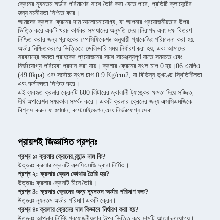
ক্রেনের ন্যূনতম অর্ডার পরিমাণের সাথে তৈরি করা যেতে পারে, প্রতিটি ক্লায়েন্টের
জন্য নমনীয়তা নিশ্চিত করে।
আমাদের ক্রলার ক্রেনের দাম আলোচনাযোগ্য, যা আপনার প্রয়োজনীয়তার উপর
ভিত্তি করে একটি খরচ কার্যকর সমাধানের অনুমতি দেয়।নিরাপদ এবং দক্ষ বিতরণ
নিশ্চিত করার জন্য গ্রাহকের স্পেসিফিকেশন অনুযায়ী প্যাকেজিং পরিচালনা করা হয়.
অর্ডার নিশ্চিতকরণের ভিত্তিতে ডেলিভারি সময় নির্ধারণ করা হয়, এবং আমাদের
সরবরাহের ক্ষমতা গ্রাহকের প্রয়োজনের সাথে সামঞ্জস্যপূর্ণ যাতে সময়মত এবং
নির্ভরযোগ্য পরিষেবা প্রদান করা যায়। ক্রলার ক্রেনের স্থল চাপ 0 হয়।06 এমপিএ
(49.0kpa) এবং সর্বোচ্চ স্থল চাপ 0.9 Kg/cm2, যা বিভিন্ন ভূখণ্ডে স্থিতিশীলতা
এবং কর্মক্ষমতা নিশ্চিত করে।
এই ব্যবহৃত ক্রলার ক্রেনটি 800 লিটারের জ্বালানী ট্যাঙ্কের ক্ষমতা দিয়ে সজ্জিত,
দীর্ঘ অপারেশন সময়কাল সমর্থন করে। একটি ক্রলার ক্রেনের জন্য এক্সসিএমজিকে
বিশ্বাস করুন যা গুণমান, কাস্টমাইজেশন,এবং নির্ভরযোগ্য সেবা.
প্রায়শই জিজ্ঞাসিত প্রশ্নঃ
প্রশ্ন ১ঃ ক্রলার ক্রেনের ব্র্যান্ড নাম কি?
উত্তরঃ ক্রলার ক্রেনটি এক্সসিএমজি দ্বারা নির্মিত।
প্রশ্ন ২: ক্রলার ক্রেন কোথায় তৈরি হয়?
উত্তরঃ ক্রলার ক্রেনটি চীনে তৈরি।
প্রশ্ন 3: ক্রলার ক্রেনের জন্য ন্যূনতম অর্ডার পরিমাণ কত?
উত্তরঃ ন্যূনতম অর্ডার পরিমাণ একটি ক্রেন।
প্রশ্ন ৪ঃ ক্রলার ক্রেনের দাম কিভাবে নির্ধারণ করা হয়?
উত্তরঃ আপনার নির্দিষ্ট প্রয়োজনীয়তার উপর ভিত্তি করে দামটি আলোচনাযোগ্য।