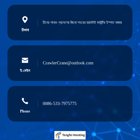
চীনের শানডং প্রদেশের জিবো শহরের হুয়ানটাই কাউন্টির ইস্পাত বাজার
ঠিকানা
CrawlerCrane@outlook.com
ই-মেইল
0086-533-7975775
Phone