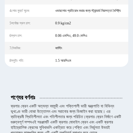
4লোড মুহুর্ত সূচক:
ওভারলোড প্রতিরোধ করার জন্য স্ট্যান্ডার্ড নিরাপত্তা বৈশিষ্ট্য
5সর্বোচ্চ স্থল চাপ:
0.9 kg/cm2
6স্থল চাপ:
0.06 এমপিএ, 49.0 কেপিএ
7টেকনিক:
কাস্টিং
8স্লুইং গতি:
1.5 আরপিএম
পণ্যের বর্ণনাঃ
ক্রলার ক্রেন একটি অত্যন্ত বহুমুখী এবং শক্তিশালী ভারী যন্ত্রপাতি যা বিভিন্ন
ভূখণ্ডে ভারী বোঝা উত্তোলন এবং সরানোর জন্য ডিজাইন করা হয়েছে। এর
ব্যতিক্রমী স্থিতিশীলতা এবং গতিশীলতার জন্য পরিচিত।ক্রলার ক্রেন নির্মাণে একটি
গুরুত্বপূর্ণ সম্পদএই সরঞ্জামটি একটি ক্রলার মোবাইল ক্রেন এবং একটি ক্রলার
হাইড্রোলিক ক্রেনের সুবিধাগুলি একত্রিত করে।শক্তি এবং নির্ভুলতা উভয়ই
প্রয়োজন কাজগুলির জন্য এটি একটি অপরিহার্য সমাধান করে তোলে.