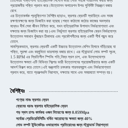
তোলেএর শক্তিশালী হাইড্রোলিক সিস্টেম ভারী লোড সহজে পরিচালনা করার জন্য
প্রয়োজনীয় শক্তি প্রদান করে।উত্তোলন অপারেশন উপর সুনির্দিষ্ট নিয়ন্ত্রণ বজায়
রেখে.
এর চিত্তাকর্ষক প্রযুক্তিগত বৈশিষ্ট্য ছাড়াও, ক্রলার ক্রেনটি স্থায়িত্ব এবং সহজ
রক্ষণাবেক্ষণের জন্য ডিজাইন করা হয়েছে।শক্ত কাঠামো কঠোর কাজের অবস্থার
মধ্যেও দীর্ঘ সেবা জীবন নিশ্চিত করে, যখন হাইড্রোলিক উপাদান নির্ভরযোগ্যতা এবং
দক্ষতার জন্য ডিজাইন করা হয়।এবং নির্ভুলতা ক্রলার হাইড্রোলিক ক্রেন নির্ভরযোগ্য
উত্তোলন সমাধান খুঁজছেন ঠিকাদার এবং প্রকৌশলীদের জন্য একটি শীর্ষ পছন্দ করে
তোলে.
সামগ্রিকভাবে, ক্রলার ক্রেনটি একটি উচ্চতর উত্তোলন মেশিন হিসাবে দাঁড়িয়েছে যা
শক্তি, সুরক্ষা এবং বহুমুখিতা ভারসাম্য বজায় রাখে। এর স্ট্যান্ডার্ড লোড মম্পট সূচক,
1.5 RPM এর স্থিতিশীল স্পিনিং গতি,নিম্ন স্থল চাপ, এবং উল্লেখযোগ্য
উত্তোলন ক্ষমতা এটি বিভিন্ন শিল্পের ভারী উত্তোলনের প্রয়োজনীয়তার জন্য একটি
আদর্শ বিকল্প করে তোলে।এই যন্ত্রপাতি চমৎকার পারফরম্যান্স এবং নির্ভরযোগ্যতা
প্রদান করে, যাতে প্রকল্পগুলি নিরাপদে, দক্ষতার সাথে এবং সময়মতো সম্পন্ন হয়।
বৈশিষ্ট্যঃ
পণ্যের নামঃ ক্রলার ক্রেন
ক্রেনের ধরনঃ ক্রলার হাইড্রোলিক ক্রেন
গড় স্থল চাপঃ কার্যকর ওজন বিতরণের জন্য 0.059Mpa
সর্বোচ্চ গ্রেডিয়েবিলিটিঃ বর্ধিত আরোহণের ক্ষমতা জন্য 40%
লোড মম্পট ইন্ডিকেটরঃ ওভারলোড প্রতিরোধের জন্য স্ট্যান্ডার্ড নিরাপত্তা