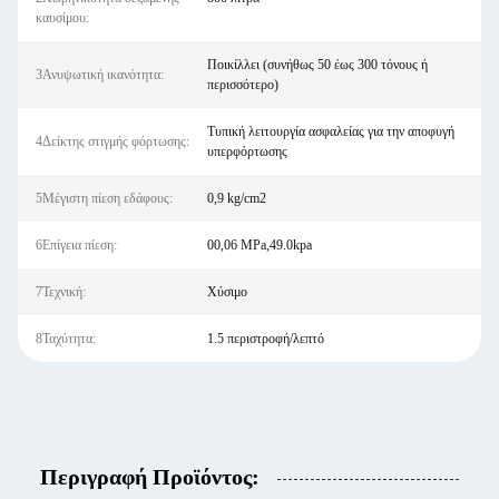
καυσίμου:
Ποικίλλει (συνήθως 50 έως 300 τόνους ή
3Ανυψωτική ικανότητα:
περισσότερο)
Τυπική λειτουργία ασφαλείας για την αποφυγή
4Δείκτης στιγμής φόρτωσης:
υπερφόρτωσης
5Μέγιστη πίεση εδάφους:
0,9 kg/cm2
6Επίγεια πίεση:
00,06 MPa,49.0kpa
7Τεχνική:
Χύσιμο
8Ταχύτητα:
1.5 περιστροφή/λεπτό
Περιγραφή Προϊόντος: