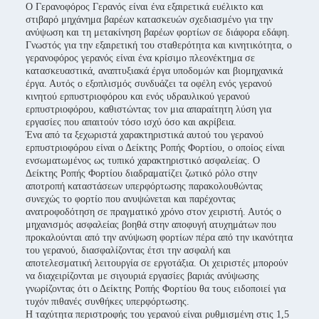
Ο Γερανοφόρος Γερανός είναι ένα εξαιρετικά ευέλικτο και
στιβαρό μηχάνημα βαρέων κατασκευών σχεδιασμένο για την
ανύψωση και τη μετακίνηση βαρέων φορτίων σε διάφορα εδάφη.
Γνωστός για την εξαιρετική του σταθερότητα και κινητικότητα, ο
γερανοφόρος γερανός είναι ένα κρίσιμο πλεονέκτημα σε
κατασκευαστικά, αναπτυξιακά έργα υποδομών και βιομηχανικά
έργα. Αυτός ο εξοπλισμός συνδυάζει τα οφέλη ενός γερανού
κινητού ερπυστριοφόρου και ενός υδραυλικού γερανού
ερπυστριοφόρου, καθιστώντας τον μια απαραίτητη λύση για
εργασίες που απαιτούν τόσο ισχύ όσο και ακρίβεια.
Ένα από τα ξεχωριστά χαρακτηριστικά αυτού του γερανού
ερπυστριοφόρου είναι ο Δείκτης Ροπής Φορτίου, ο οποίος είναι
ενσωματωμένος ως τυπικό χαρακτηριστικό ασφαλείας. Ο
Δείκτης Ροπής Φορτίου διαδραματίζει ζωτικό ρόλο στην
αποτροπή καταστάσεων υπερφόρτωσης παρακολουθώντας
συνεχώς το φορτίο που ανυψώνεται και παρέχοντας
ανατροφοδότηση σε πραγματικό χρόνο στον χειριστή. Αυτός ο
μηχανισμός ασφαλείας βοηθά στην αποφυγή ατυχημάτων που
προκαλούνται από την ανύψωση φορτίων πέρα από την ικανότητα
του γερανού, διασφαλίζοντας έτσι την ασφαλή και
αποτελεσματική λειτουργία σε εργοτάξια. Οι χειριστές μπορούν
να διαχειρίζονται με σιγουριά εργασίες βαριάς ανύψωσης
γνωρίζοντας ότι ο Δείκτης Ροπής Φορτίου θα τους ειδοποιεί για
τυχόν πιθανές συνθήκες υπερφόρτωσης.
Η ταχύτητα περιστροφής του γερανού είναι ρυθμισμένη στις 1,5