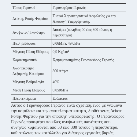
Τύπος Γερανού
Γερανοφόρος Γερανός
Τυπικό Χαρακτηριστικό Ασφαλείας για την
Δείκτης Ροπής Φορτίου
Αποφυγή Υπερφόρτωσης
Διαφέρει (συνήθως 50 έως 300 τόνους ή
Ανυψωτική Ικανότητα
περισσότερο)
Πίεση Εδάφους
0,06MPa, 49,0kPa
Μέγιστη Πίεση Εδάφους
0,9 Kg/cm²
Χαρακτηριστικό
Χρησιμοποιημένος Γερανοφόρος Γερανός
Χωρητικότητα
800 Λίτρα
Δεξαμενής Καυσίμου
Μέγιστη Βαθμολογία
40%
Μέση Πίεση Εδάφους
0,059MPa
Πλεονεκτήματα
Ευέλικτος
Αυτός ο Γερανοφόρος Γερανός είναι σχεδιασμένος με γνώμονα
την ασφάλεια και την αποτελεσματικότητα, διαθέτοντας Δείκτη
Ροπής Φορτίου για την αποφυγή υπερφόρτωσης. Ο Γερανοφόρος
Γερανός προσφέρει ποικίλες ανυψωτικές ικανότητες που
συνήθως κυμαίνονται από 50 έως 300 τόνους ή περισσότερο,
καθιστώντας τον κατάλληλο για διάφορες εργασίες βαριάς