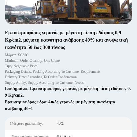
1
/
1
Ερπυστριοφόρος γερανός με μέγιστη πίεση εδάφους 0,9
Kg/cm2, μέγιστη ικανότητα ανάβασης 40% και ανυψωτική
ικανότητα 50 έως 300 τόνους
Μάρκα: XCMG
Minimum Order Quantity: One Crane
Τιμή: Negotiable Price
Packaging Details: Packing According To Customer Requirements
Delivery Time: According To Order Confirmation
Supply Ability: Supply According To Customer Needs
Επισημαίνω:
Ερπυστριοφόρος γερανός με μέγιστη πίεση εδάφους 0
,
9 Kg/cm2
,
Ερπυστριοφόρος υδραυλικός γερανός με μέγιστη ικανότητα
ανάβασης 40%
1Μέγιστο gradeability:
40%
2Χωρητικότητα δεξαμενής
800 λίτρα