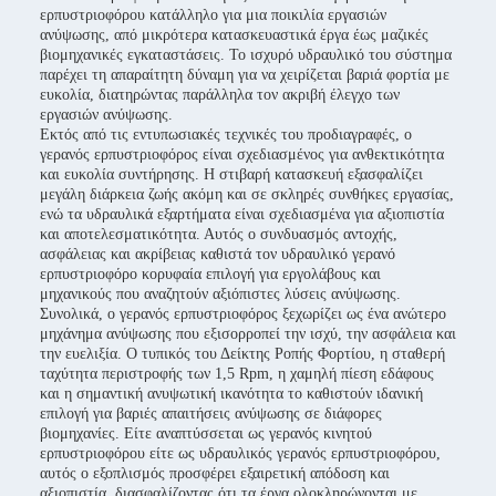
ερπυστριοφόρου κατάλληλο για μια ποικιλία εργασιών
ανύψωσης, από μικρότερα κατασκευαστικά έργα έως μαζικές
βιομηχανικές εγκαταστάσεις. Το ισχυρό υδραυλικό του σύστημα
παρέχει τη απαραίτητη δύναμη για να χειρίζεται βαριά φορτία με
ευκολία, διατηρώντας παράλληλα τον ακριβή έλεγχο των
εργασιών ανύψωσης.
Εκτός από τις εντυπωσιακές τεχνικές του προδιαγραφές, ο
γερανός ερπυστριοφόρος είναι σχεδιασμένος για ανθεκτικότητα
και ευκολία συντήρησης. Η στιβαρή κατασκευή εξασφαλίζει
μεγάλη διάρκεια ζωής ακόμη και σε σκληρές συνθήκες εργασίας,
ενώ τα υδραυλικά εξαρτήματα είναι σχεδιασμένα για αξιοπιστία
και αποτελεσματικότητα. Αυτός ο συνδυασμός αντοχής,
ασφάλειας και ακρίβειας καθιστά τον υδραυλικό γερανό
ερπυστριοφόρο κορυφαία επιλογή για εργολάβους και
μηχανικούς που αναζητούν αξιόπιστες λύσεις ανύψωσης.
Συνολικά, ο γερανός ερπυστριοφόρος ξεχωρίζει ως ένα ανώτερο
μηχάνημα ανύψωσης που εξισορροπεί την ισχύ, την ασφάλεια και
την ευελιξία. Ο τυπικός του Δείκτης Ροπής Φορτίου, η σταθερή
ταχύτητα περιστροφής των 1,5 Rpm, η χαμηλή πίεση εδάφους
και η σημαντική ανυψωτική ικανότητα το καθιστούν ιδανική
επιλογή για βαριές απαιτήσεις ανύψωσης σε διάφορες
βιομηχανίες. Είτε αναπτύσσεται ως γερανός κινητού
ερπυστριοφόρου είτε ως υδραυλικός γερανός ερπυστριοφόρου,
αυτός ο εξοπλισμός προσφέρει εξαιρετική απόδοση και
αξιοπιστία, διασφαλίζοντας ότι τα έργα ολοκληρώνονται με