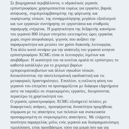
Σε βιομηχανικά περιβάλλοντα, ο υδραυλικός γερανός
ερπυστριοφόρος χρησιμοποιείται ευρέως για εργασίες βαριάς
ανύψωσης, συμπεριλαμβανομένης της φόρτωσης και
εκφόρτωσης υλικών, της συναρμολόγησης μεγάλου εξοπλισμού
και των εργασιών συντήρησης σε εργοστάσια και σταθμούς
παραγωγής ενέργειας. Η χωρητικότητα της δεξαμενής καυσίμου
του γερανού 800 λίτρων επιτρέπει εκτεταμένες ώρες εργασίας
χωρίς συχνό ανεφοδιασμό, γεγονός που αυξάνει την
παραγωγικότητα και μειώνει τον χρόνο διακοπής λειτουργίας.
Ένα άλλο κοινό σενάριο για την ανάπτυξη του γερανού κινητού
ερπυστριοφόρου XCMG είναι οι λειτουργίες λιμένων και
αποβάθρων. Η ικανότητά του να κινείται ομαλά σε ερπύστριες το
καθιστά κατάλληλο για το χειρισμό βαρέων
εμπορευματοκιβωτίων και άλλων ογκωδών υλικών,
διευκολύνοντας την αποτελεσματική εφοδιαστική και τις
μεταφορικές δραστηριότητες. Επιπλέον, η ευέλικτη φύση του
γερανού του επιτρέπει να προσαρμόζεται με διάφορα εξαρτήματα
ώστε να ταιριάζει σε συγκεκριμένες εργασίες, διευρύνοντας
περαιτέρω τη χρηστικότητά του.
Ο γερανός ερπυστριοφόρος XCMG εξυπηρετεί πελάτες με
διαφορετικές ανάγκες, προσφέροντας δυνατότητα προμήθειας
σύμφωνα με τις απαιτήσεις των πελατών και συσκευασία
προσαρμοσμένη σε συγκεκριμένες απαιτήσεις. Με ελάχιστη
ποσότητα παραγγελίας μόλις ενός γερανού και διαπραγματεύσιμη
τιμολόγηση, είναι προσβάσιμος τόσο για μικρά όσο και για