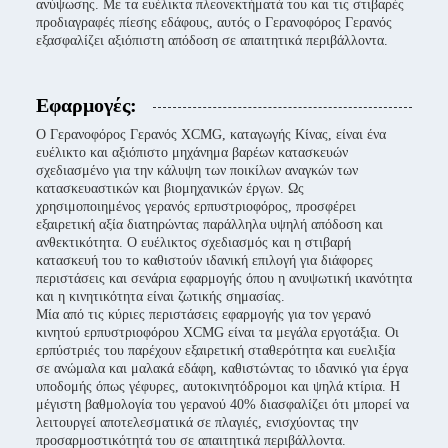
ανύψωσης. Με τα ευέλικτα πλεονεκτήματά του και τις στιβαρές
προδιαγραφές πίεσης εδάφους, αυτός ο Γερανοφόρος Γερανός
εξασφαλίζει αξιόπιστη απόδοση σε απαιτητικά περιβάλλοντα.
Εφαρμογές:
Ο Γερανοφόρος Γερανός XCMG, καταγωγής Κίνας, είναι ένα
ευέλικτο και αξιόπιστο μηχάνημα βαρέων κατασκευών
σχεδιασμένο για την κάλυψη των ποικίλων αναγκών των
κατασκευαστικών και βιομηχανικών έργων. Ως
χρησιμοποιημένος γερανός ερπυστριοφόρος, προσφέρει
εξαιρετική αξία διατηρώντας παράλληλα υψηλή απόδοση και
ανθεκτικότητα. Ο ευέλικτος σχεδιασμός και η στιβαρή
κατασκευή του το καθιστούν ιδανική επιλογή για διάφορες
περιστάσεις και σενάρια εφαρμογής όπου η ανυψωτική ικανότητα
και η κινητικότητα είναι ζωτικής σημασίας.
Μία από τις κύριες περιστάσεις εφαρμογής για τον γερανό
κινητού ερπυστριοφόρου XCMG είναι τα μεγάλα εργοτάξια. Οι
ερπύστριές του παρέχουν εξαιρετική σταθερότητα και ευελιξία
σε ανώμαλα και μαλακά εδάφη, καθιστώντας το ιδανικό για έργα
υποδομής όπως γέφυρες, αυτοκινητόδρομοι και ψηλά κτίρια. Η
μέγιστη βαθμολογία του γερανού 40% διασφαλίζει ότι μπορεί να
λειτουργεί αποτελεσματικά σε πλαγιές, ενισχύοντας την
προσαρμοστικότητά του σε απαιτητικά περιβάλλοντα.