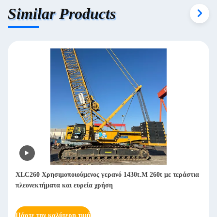
Similar Products
2400 τ.μ. 350 τόνων μεταχειρισμένο εξοπλισμό γερανού-
εξαρτήματος που απαιτείται για κατασκευές υποδομών μεγάλης
κλίμακας
Πάρτε την καλύτερη τιμή