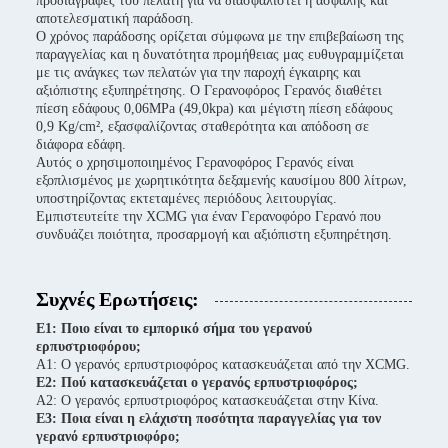
προδιαγραφές του πελάτη για να διασφαλιστεί η ασφαλής και
αποτελεσματική παράδοση.
Ο χρόνος παράδοσης ορίζεται σύμφωνα με την επιβεβαίωση της
παραγγελίας και η δυνατότητα προμήθειας μας ευθυγραμμίζεται
με τις ανάγκες των πελατών για την παροχή έγκαιρης και
αξιόπιστης εξυπηρέτησης. Ο Γερανοφόρος Γερανός διαθέτει
πίεση εδάφους 0,06MPa (49,0kpa) και μέγιστη πίεση εδάφους
0,9 Kg/cm², εξασφαλίζοντας σταθερότητα και απόδοση σε
διάφορα εδάφη.
Αυτός ο χρησιμοποιημένος Γερανοφόρος Γερανός είναι
εξοπλισμένος με χωρητικότητα δεξαμενής καυσίμου 800 λίτρων,
υποστηρίζοντας εκτεταμένες περιόδους λειτουργίας.
Εμπιστευτείτε την XCMG για έναν Γερανοφόρο Γερανό που
συνδυάζει ποιότητα, προσαρμογή και αξιόπιστη εξυπηρέτηση.
Συχνές Ερωτήσεις:
Ε1: Ποιο είναι το εμπορικό σήμα του γερανού
ερπυστριοφόρου;
Α1: Ο γερανός ερπυστριοφόρος κατασκευάζεται από την XCMG.
Ε2: Πού κατασκευάζεται ο γερανός ερπυστριοφόρος;
Α2: Ο γερανός ερπυστριοφόρος κατασκευάζεται στην Κίνα.
Ε3: Ποια είναι η ελάχιστη ποσότητα παραγγελίας για τον
γερανό ερπυστριοφόρο;