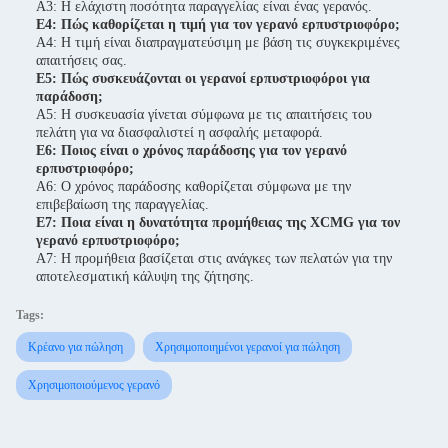
Α3: Η ελάχιστη ποσότητα παραγγελίας είναι ένας γερανός.
Ε4: Πώς καθορίζεται η τιμή για τον γερανό ερπυστριοφόρο;
Α4: Η τιμή είναι διαπραγματεύσιμη με βάση τις συγκεκριμένες
απαιτήσεις σας.
Ε5: Πώς συσκευάζονται οι γερανοί ερπυστριοφόροι για
παράδοση;
Α5: Η συσκευασία γίνεται σύμφωνα με τις απαιτήσεις του
πελάτη για να διασφαλιστεί η ασφαλής μεταφορά.
Ε6: Ποιος είναι ο χρόνος παράδοσης για τον γερανό
ερπυστριοφόρο;
Α6: Ο χρόνος παράδοσης καθορίζεται σύμφωνα με την
επιβεβαίωση της παραγγελίας.
Ε7: Ποια είναι η δυνατότητα προμήθειας της XCMG για τον
γερανό ερπυστριοφόρο;
Α7: Η προμήθεια βασίζεται στις ανάγκες των πελατών για την
αποτελεσματική κάλυψη της ζήτησης.
Tags:
Κρέανο για πώληση
Χρησιμοποιημένοι γερανοί για πώληση
Χρησιμοποιούμενος γερανό