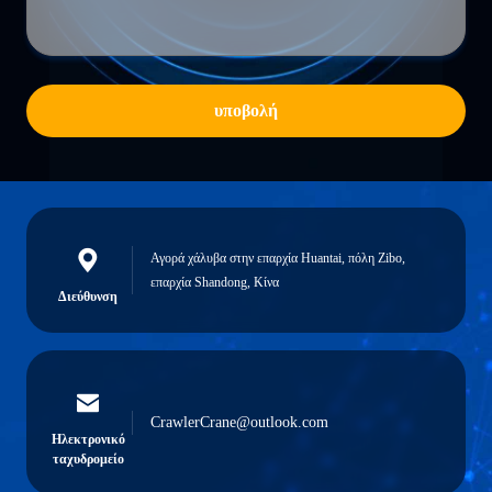
υποβολή
Αγορά χάλυβα στην επαρχία Huantai, πόλη Zibo,
επαρχία Shandong, Κίνα
Διεύθυνση
CrawlerCrane@outlook.com
Ηλεκτρονικό
ταχυδρομείο