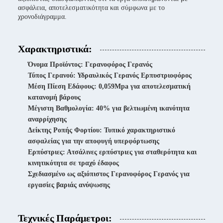
ασφάλεια, αποτελεσματικότητα και σύμφωνα με το
χρονοδιάγραμμα.
Χαρακτηριστικά:
Όνομα Προϊόντος: Γερανοφόρος Γερανός
Τύπος Γερανού: Υδραυλικός Γερανός Ερπυστριοφόρος
Μέση Πίεση Εδάφους: 0,059Mpa για αποτελεσματική
κατανομή βάρους
Μέγιστη Βαθμολογία: 40% για βελτιωμένη ικανότητα
αναρρίχησης
Δείκτης Ροπής Φορτίου: Τυπικό χαρακτηριστικό
ασφαλείας για την αποφυγή υπερφόρτωσης
Ερπύστριες: Ατσάλινες ερπύστριες για σταθερότητα και
κινητικότητα σε τραχύ έδαφος
Σχεδιασμένο ως αξιόπιστος Γερανοφόρος Γερανός για
εργασίες βαριάς ανύψωσης
Τεχνικές Παράμετροι: