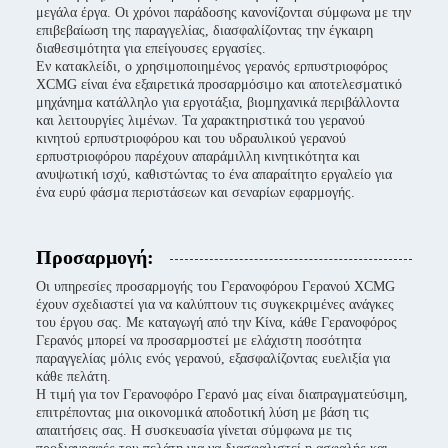
μεγάλα έργα. Οι χρόνοι παράδοσης κανονίζονται σύμφωνα με την
επιβεβαίωση της παραγγελίας, διασφαλίζοντας την έγκαιρη
διαθεσιμότητα για επείγουσες εργασίες.
Εν κατακλείδι, ο χρησιμοποιημένος γερανός ερπυστριοφόρος
XCMG είναι ένα εξαιρετικά προσαρμόσιμο και αποτελεσματικό
μηχάνημα κατάλληλο για εργοτάξια, βιομηχανικά περιβάλλοντα
και λειτουργίες λιμένων. Τα χαρακτηριστικά του γερανού
κινητού ερπυστριοφόρου και του υδραυλικού γερανού
ερπυστριοφόρου παρέχουν απαράμιλλη κινητικότητα και
ανυψωτική ισχύ, καθιστώντας το ένα απαραίτητο εργαλείο για
ένα ευρύ φάσμα περιστάσεων και σεναρίων εφαρμογής.
Προσαρμογή:
Οι υπηρεσίες προσαρμογής του Γερανοφόρου Γερανού XCMG
έχουν σχεδιαστεί για να καλύπτουν τις συγκεκριμένες ανάγκες
του έργου σας. Με καταγωγή από την Κίνα, κάθε Γερανοφόρος
Γερανός μπορεί να προσαρμοστεί με ελάχιστη ποσότητα
παραγγελίας μόλις ενός γερανού, εξασφαλίζοντας ευελιξία για
κάθε πελάτη.
Η τιμή για τον Γερανοφόρο Γερανό μας είναι διαπραγματεύσιμη,
επιτρέποντας μια οικονομικά αποδοτική λύση με βάση τις
απαιτήσεις σας. Η συσκευασία γίνεται σύμφωνα με τις