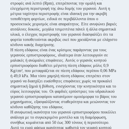
στροφές ανά λεπτό (Rpm), επιτρέποντας την ομαλή και
ελεγχόμενη περιστροφή της άνω δομής του γερανού. Αυτή η
μέτρια ταχύτητα περιστροφής είναι ιδανική για την ακριβή
τοποθέτηση φορτίων, ειδικά σε περιβάλλοντα όπου ο
προσεκτικός χειρισμός είναι απαραίτητος. Είτε ανυψώνει βαριές
ατσάλινες δοκούς, μεγάλα τσιμεντένια πάνελ ή άλλα σημαντικά
υλικά, ο έλεγχος περιστροφής του γερανού διασφαλίζει ότι τα
φορτία τοποθετούνται ακριβώς εκεί που χρειάζονται με ελάχιστο
κίνδυνο κακής διαχείρισης.
Η πίεση εδάφους είναι ένας κρίσιμος παράγοντας για τους
γερανούς ερπυστριοφόρους, ιδιαίτερα όταν λειτουργούν σε
μαλακές ή ανώμαλες επιφάνειες. Αυτός ο γερανός κινητού
ερπυστριοφόρου διαθέτει μέγιστη πίεση εδάφους μόλις 0,9
Kg/cm², που μεταφράζεται σε πίεση εδάφους περίπου 0,06 MPa
ή 49,0 kPa. Μια τόσο χαμηλή πίεση εδάφους επιτρέπει στον
γερανό να διασχίζει ευαίσθητες επιφάνειες χωρίς να προκαλεί
σημαντική ζημιά ή βύθιση, ενισχύοντας την κινητικότητα και το
εύρος λειτουργίας του. Οι φαρδιές ερπύστριες του υδραυλικού
γερανού ερπυστριοφόρου κατανέμουν ομοιόμορφα το βάρος του
μηχανήματος, εξασφαλίζοντας σταθερότητα και μειώνοντας τον
κίνδυνο καθίζησης του εδάφους.
Η ανυψωτική ικανότητα του γερανού ερπυστριοφόρου ποικίλλει
ανάλογα με το συγκεκριμένο μοντέλο και τη διαμόρφωση,
συνήθως κυμαίνεται από 50 έως 300 τόνους ή περισσότερο.
Αυτό το ευρύ φάσμα ικανότητας καθιστά τον γερανό κινητού