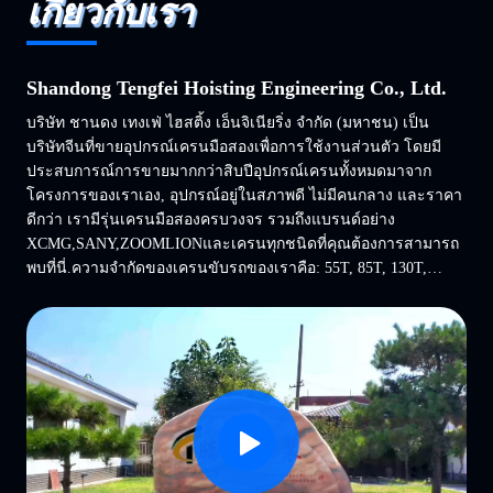
เกี่ยวกับเรา
Shandong Tengfei Hoisting Engineering Co., Ltd.
บริษัท ชานดง เทงเฟ่ ไฮสติ้ง เอ็นจิเนียริ่ง จํากัด (มหาชน) เป็น
บริษัทจีนที่ขายอุปกรณ์เครนมือสองเพื่อการใช้งานส่วนตัว โดยมี
ประสบการณ์การขายมากกว่าสิบปีอุปกรณ์เครนทั้งหมดมาจาก
โครงการของเราเอง, อุปกรณ์อยู่ในสภาพดี ไม่มีคนกลาง และราคา
ดีกว่า เรามีรุ่นเครนมือสองครบวงจร รวมถึงแบรนด์อย่าง
XCMG,SANY,ZOOMLIONและเครนทุกชนิดที่คุณต้องการสามารถ
พบที่นี่.ความจํากัดของเครนขับรถของเราคือ: 55T, 85T, 130T,
150T, 180T, 220T, 260T, 300T, 320T, 350T, 400T, 500T เป็นต้น
เนื่องจากความยืดหยุ่นและความสามารถในการเคลื่อนไหวข...