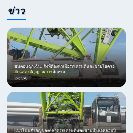
ข่าว
ขั้นตอนฉุกเฉิน: สิ่งที่ต้องทำเมื่อรถเครนตีนตะขาบไฮดรอ
ลิกแสดงสัญญาณการสึกหรอ
12/22/25
แนวโน้มสำคัญของตลาดรถเครนตีนตะขาบที่หล่อหลอมปี