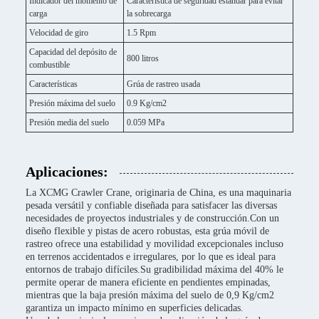
Indicador del momento de
Característica de seguridad estándar para evitar
carga
la sobrecarga
Velocidad de giro
1.5 Rpm
Capacidad del depósito de
800 litros
combustible
Características
Grúa de rastreo usada
Presión máxima del suelo
0.9 Kg/cm2
Presión media del suelo
0.059 MPa
Aplicaciones:
La XCMG Crawler Crane, originaria de China, es una maquinaria
pesada versátil y confiable diseñada para satisfacer las diversas
necesidades de proyectos industriales y de construcción.Con un
diseño flexible y pistas de acero robustas, esta grúa móvil de
rastreo ofrece una estabilidad y movilidad excepcionales incluso
en terrenos accidentados e irregulares, por lo que es ideal para
entornos de trabajo difíciles.Su gradibilidad máxima del 40% le
permite operar de manera eficiente en pendientes empinadas,
mientras que la baja presión máxima del suelo de 0,9 Kg/cm2
garantiza un impacto mínimo en superficies delicadas.