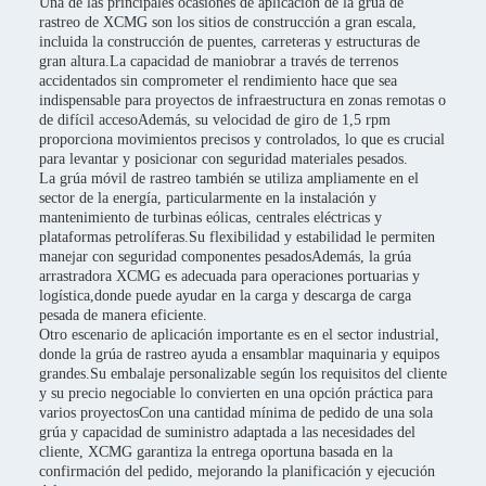
Una de las principales ocasiones de aplicación de la grúa de
rastreo de XCMG son los sitios de construcción a gran escala,
incluida la construcción de puentes, carreteras y estructuras de
gran altura.La capacidad de maniobrar a través de terrenos
accidentados sin comprometer el rendimiento hace que sea
indispensable para proyectos de infraestructura en zonas remotas o
de difícil accesoAdemás, su velocidad de giro de 1,5 rpm
proporciona movimientos precisos y controlados, lo que es crucial
para levantar y posicionar con seguridad materiales pesados.
La grúa móvil de rastreo también se utiliza ampliamente en el
sector de la energía, particularmente en la instalación y
mantenimiento de turbinas eólicas, centrales eléctricas y
plataformas petrolíferas.Su flexibilidad y estabilidad le permiten
manejar con seguridad componentes pesadosAdemás, la grúa
arrastradora XCMG es adecuada para operaciones portuarias y
logística,donde puede ayudar en la carga y descarga de carga
pesada de manera eficiente.
Otro escenario de aplicación importante es en el sector industrial,
donde la grúa de rastreo ayuda a ensamblar maquinaria y equipos
grandes.Su embalaje personalizable según los requisitos del cliente
y su precio negociable lo convierten en una opción práctica para
varios proyectosCon una cantidad mínima de pedido de una sola
grúa y capacidad de suministro adaptada a las necesidades del
cliente, XCMG garantiza la entrega oportuna basada en la
confirmación del pedido, mejorando la planificación y ejecución