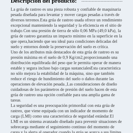
Descripción del producto:
La grúa de rastreo es una pieza robusta y confiable de maquinaria
pesada diseñada para levantar y mover cargas pesadas a través de
diversos terrenos.Esta grúa de rastreo usada ofrece un rendimiento
excepcional manteniendo la seguridad y la eficiencia en el sitio de
trabajo.Con una presión de tierra de sólo 0,06 MPa (49,0 kPa), la
grúa de rastreo garantiza un impacto mínimo en la superficie en la
que opera,haciendo que sea ideal para condiciones delicadas del
suelo y entornos donde la preservación del suelo es crítica.
Uno de los atributos más destacados de esta grúa de rastreo es su
presión máxima en el suelo de 0,9 Kg/cm2,proporcionando una
distribución equilibrada del peso que le permita operar de manera
estable y segura incluso bajo cargas sustancialesEsta característica
no sólo mejora la estabilidad de la máquina, sino que también
reduce el riesgo de hundimiento del suelo o daños durante las
operaciones de elevación pesada.,Las consideraciones de diseño
cuidadosas de los parámetros de presión del suelo hacen de esta
grúa de rastreo una opción confiable para una amplia gama de
tareas.
La seguridad es una preocupación primordial con esta grúa de
rastreo, que viene equipada con un indicador de momento de
carga (LMI) como una característica de seguridad estándar.El
LMI es un sistema avanzado diseñado para prevenir situaciones de
sobrecarga mediante el seguimiento continuo del momento de
carga y la alerta al operador cuando la grúa se acerca a sus límites