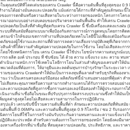
่งในคุณสมบัติที่โดดเด่นของเครน Crawler นี้คือความดันพื้นที่สูงสุดของ 0.9 ก
ทํางานได้อย่างมั่นคงและปลอดภัย แม้แต่ภายใต้ภาระที่สําคัญคุณลักษณะนี้ไม
่ยงของการตกดินหรือความเสียหายในระหว่างการยกของหนัก,โครงการโครง
ารณาออกแบบอย่างรอบคอบของปริมาตรความดันพื้นดิน ทําให้เครน Crawler นี้เ
มปลอดภัยเป็นสิ่งที่สําคัญที่สุดกับเครน Crawler นี้ ซึ่งมีเครื่องแสดงแ
นระบบที่ทันสมัยที่ออกแบบมาเพื่อป้องกันสถานการณ์การอุดหนุนโดยการติดต
่อเครนเข้าใกล้ขอบเขตการทํางานที่ปลอดภัยเทคโนโลยีนี้ไม่เพียงแต่ป้องกันเคร
ดภัยของผู้ใช้งานและสถานที่ด้วยการลดความเสี่ยงจากอุบัติเหตุที่เกิดจากก
ส่งสินค้าที่ให้ความสําคัญต่อความปลอดภัยในการใช้งาน โดยไม่เสียสละการ
ตโดยใช้เทคนิคการโยน เครน Crawler นี้ใช้ประโยชน์จากความสมบูรณ์แบบโ
ารถ ผลิต องค์ ประกอบ ที่ ซับซ้อน ได้ ด้วย ความ แข็งแรง และ ความ ทนทาน ต่
ดําเนินงานหนัก.การใช้เทคโนโลยีการโยนในส่วนสําคัญของเครนทําให้มั
พแวดล้อมที่ต้องการ, ให้อายุยืนและลดต้นทุนการบํารุงรักษาในระยะเวลา เท
รวมของเครน Crawlerทําให้มันเป็นการลงทุนที่ฉลาดสําหรับธุรกิจที่มองหาเคร
านะว่าเป็นเครนครอลเลอร์มือสอง ผลิตภัณฑ์นี้นําเสนอทางออกที่คุ้มค่า สํ
ไม่เสียสละคุณภาพหรือความสามารถทํางานเครนได้รับการตรวจสอบอย่างละเ
และความปลอดภัยที่สูงการซื้อกรานครอลเลอร์มือสองทําให้ผู้ประกอบการได
เนินงานที่น่าเชื่อถือในขณะที่ปรับปรุงการจัดสรรงบประมาณซึ่งทําให้มันเป็นตัว
พิ่มมูลค่าสูงสุดโดยไม่เสียสละความสามารถในการปฏิบัติงาน.
สรุปแล้ว เครนขับขี่นี้รวมความดันพื้นที่ต่ํา ลักษณะความปลอดภัยที่ทันสมัย 
มดันพื้นที่ 0.06MPa และความดันพื้นที่สูงสุด 0.9 กิโลกรัม / ซม 2 รับรองกา
นิคการโยนที่ใช้ในการสร้างมันรับประกันความทนทานและความแข็งแรงในฐา
งปฏิบัติและประหยัด สําหรับความต้องการในการยกของหนัก โดยยังคงมีมาตรฐ
มองหาเครื่องจักรที่น่าเชื่อถือ ที่สมดุลความปลอดภัย, ประสิทธิภาพ, และราคา, เ