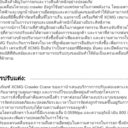
งเป็นสิ่งสําคัญในการยกและวางสินค้าหนักอย่างปลอดภัย
นเคลื่อนไหวแบบ crawler ยังถูกใช้อย่างแพร่หลายในภาคพลังงาน โดยเฉพาะอ
ไฟฟ้าและปลูกน้ํามันความยืดหยุ่นและความมั่นคงของมันทําให้มันสามารถ
้อมที่มีพื้นที่จํากัดหรือพื้นที่ไม่ราบรื่น นอกจากนี้ เครื่องกีฬาขี่ XCMG เหม
ารถช่วยในการบรรทุกและปลดสินค้าหนักได้อย่างมีประสิทธิภาพ.
นการณ์การใช้งานที่สําคัญอีกอย่างคือในภาคอุตสาหกรรม ที่เครนขับขี่ช
จุที่สามารถปรับแต่งได้ตามความต้องการของลูกค้า และราคาที่สามารถต่อรองได้
งการต่างๆด้วยปริมาณการสั่งซื้อขั้นต่ําเพียงเครนเดียว และความสามารถใ
G รับประกันการจัดส่งในเวลาที่ถูกต้องตามการยืนยันการสั่งซื้อ เพิ่มก
ปแล้ว เครนขับขี่ XCMG ยืนยันว่าเป็นทางออกที่ยืดหยุ่น มั่นคง และมีพลังง
สมบัติที่ทันสมัยและความสามารถปรับปรุงของมันทําให้มันเป็นเครนเคลื่อนที
ที่ท้าทาย.
รปรับแต่ง:
ตภัณฑ์ XCMG Crawler Crane ของเรานําเสนอบริการการปรับแต่งเฉพาะเจ
กันมาตรฐานคุณภาพสูง และการแก้ไขแบบยืดหยุ่นสําหรับทุกโครงการ.
นวนการสั่งซื้อขั้นต่ําคือเครนหนึ่งตัว ราคาต่อรองได้ตามงบประมาณของคุณ 
การจัดส่งปลอดภัยและปลอดภัยระยะเวลาในการจัดส่งถูกกําหนดขึ้นอยู่กับก
เราสามารถปรับปรุงได้ตามความต้องการของลูกค้า
นไฮดรอลิกคราว์เลอร์นี้มีแรงกดเฉลี่ย 0.059Mpa และความจุถังน้ํามัน 800 ลิต
หนุนและเพิ่มความปลอดภัยในการใช้งาน
ดีของเครนคลื่นของเรารวมถึงความยืดหยุ่นในความสามารถในการยก ซึ่งมักจะ