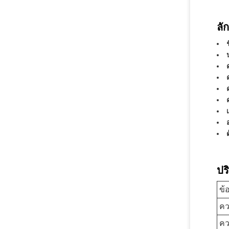
ลั
ปร
ข้อ
คว
คว