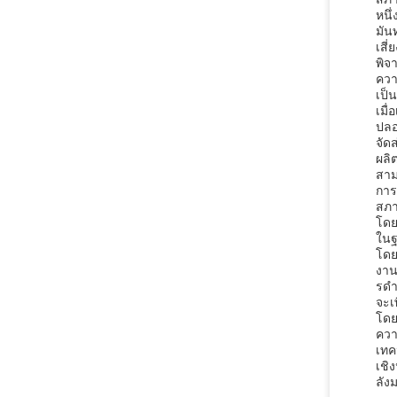
หนึ
มัน
เสี
พิจ
ควา
เป็
เมื
ปลอ
จัด
ผลิ
สาม
การ
สภา
โดย
ในฐ
โดย
งาน
รดํา
จะเ
โดย
ควา
เทค
เชิ
ลัง