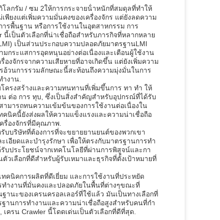
ิโลกรัม / ซม 2ให้การกระจายน้ําหนักที่สมดุลที่ทําให้
่เพียงแต่เพิ่มความมั่นคงของเครื่องจักร แต่ยังลดความ
การพื้นฐาน หรือการใช้งานในอุตสาหกรรม การ
ป็นตัวเลือกที่น่าเชื่อถือสําหรับภารกิจที่หลากหลาย
รงฝน (LMI) เป็นส่วนประกอบความปลอดภัยมาตรฐานLMI
ามกระแสการอุดหนุนอย่างต่อเนื่องและเตือนผู้ใช้งาน
ื่องจักรจากความเสียหายที่อาจเกิดขึ้น แต่ยังเพิ่มความ
ารอ้วนการรวมลักษณะนี้สะท้อนถึงความมุ่งมั่นในการ
ทํางาน.
ครงสร้างและความทนทานที่เพิ่มขึ้นการ ทา ทํา ให้
อ การ ทุบ, ซึ่งเป็นสิ่งสําคัญสําหรับอุปกรณ์ที่ได้รับ
นสามารถทนความเข้มข้นของการใช้งานต่อเนื่องใน
คนิคนี้ยังส่งผลให้ความแข็งแรงและความน่าเชื่อถือ
ื่องจักรที่มีคุณภาพ.
าหรับบริษัทที่ต้องการที่จะขยายยานยนต์ของพวกเขา
อียดและบํารุงรักษา เพื่อให้ตรงกับมาตรฐานการทํา
้รับประโยชน์จากเทคโนโลยีที่ผ่านการพิสูจน์และกา
เลือกที่ดีสําหรับผู้รับเหมาและธุรกิจที่ตั้งเป้าหมายที่
เทคนิคการผลิตที่ดีเยี่ยม และการใช้งานที่ประหยัด
รทํางานที่มั่นคงและปลอดภัยในพื้นที่ต่างๆขณะที่
นะของเครนครอลเลอร์ที่ใช้แล้ว มันเป็นทางเลือกที่
านการทํางานและความน่าเชื่อถือสูงสําหรับคนที่กํา
ครน Crawler นี้โดดเด่นเป็นตัวเลือกที่ดีที่สุด.