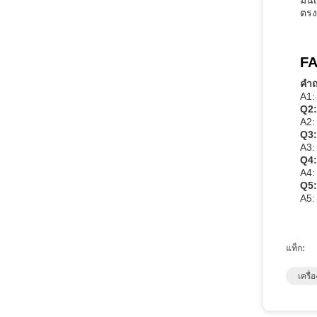
มัน
ตรง
FA
คําถ
A1:
Q2:
A2: 
Q3:
A3:
Q4: 
A4:
Q5:
A5:
แท็ก:
เครื่