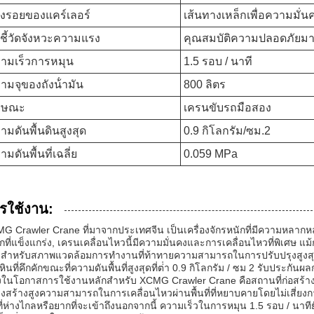
องรอยของแคร์เลอร์
เส้นทางเหล็กเพื่อความมั่นค
วชี้วัดจังหวะความแรง
คุณสมบัติความปลอดภัยมาต
ามเร็วการหมุน
1.5 รอบ / นาที
ามจุของถังน้ํามัน
800 ลิตร
กษณะ
เครนขับรถมือสอง
ามดันพื้นดินสูงสุด
0.9 กิโลกรัม/ซม.2
ามดันพื้นที่เฉลี่ย
0.059 MPa
รใช้งาน:
G Crawler Crane ที่มาจากประเทศจีน เป็นเครื่องจักรหนักที่มีความหลากหล
็กที่แข็งแกร่ง, เครนเคลื่อนไหวนี้มีความมั่นคงและการเคลื่อนไหวที่พิเศษ แม้ก
สําหรับสภาพแวดล้อมการทํางานที่ท้าทายความสามารถในการปรับปรุงสูงสุด
อหินที่คึกคักขณะที่ความดันพื้นที่สูงสุดที่ต่ํา 0.9 กิโลกรัม / ซม 2 รับประกั
่งในโอกาสการใช้งานหลักสําหรับ XCMG Crawler Crane คือสถานที่ก่อสร้
งสร้างสูงความสามารถในการเคลื่อนไหวผ่านพื้นที่ที่หยาบคายโดยไม่เสี่ยงก
นที่ห่างไกลหรือยากที่จะเข้าถึงนอกจากนี้ ความเร็วในการหมุน 1.5 รอบ / นาท