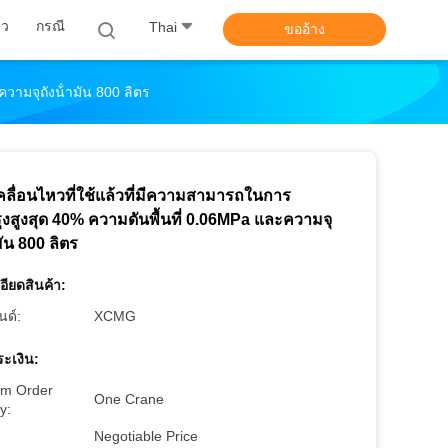
าว
กรณี
Thai
ขออ้าง
วามจุถังน้ํามัน 800 ลิตร
ลื่อนไหวที่ใช้แล้วที่มีความสามารถในการ
ุงสูงสุด 40% ความดันพื้นที่ 0.06MPa และความจุ
มัน 800 ลิตร
อียดสินค้า:
นด์:
XCMG
ะเงิน:
m Order
One Crane
y:
Negotiable Price