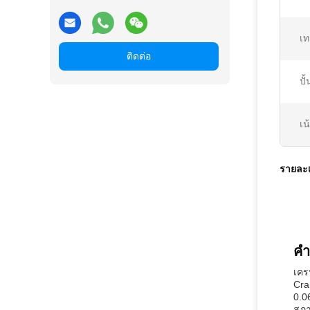
เท
ติดต่อ
ปั้
เน
รายละเ
คํ
เคร
Cra
0.0
สภา