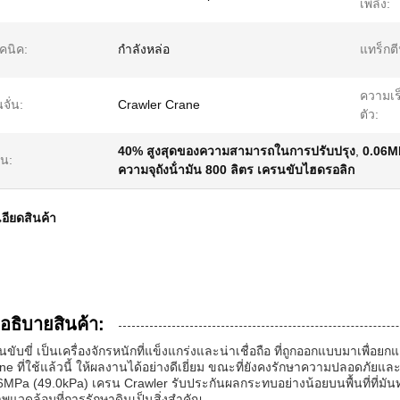
เพลิง:
คนิค:
กำลังหล่อ
แทร็กต
ความเ
นจั่น:
Crawler Crane
ตัว:
40% สูงสุดของความสามารถในการปรับปรุง
,
0.06MP
้น:
ความจุถังน้ํามัน 800 ลิตร เครนขับไฮดรอลิก
อียดสินค้า
าอธิบายสินค้า:
นขับขี่ เป็นเครื่องจักรหนักที่แข็งแกร่งและน่าเชื่อถือ ที่ถูกออกแบบมาเพื่อย
ne ที่ใช้แล้วนี้ ให้ผลงานได้อย่างดีเยี่ยม ขณะที่ยังคงรักษาความปลอดภัยแ
6MPa (49.0kPa) เครน Crawler รับประกันผลกระทบอย่างน้อยบนพื้นที่ที่มัน
พแวดล้อมที่การรักษาดินเป็นสิ่งสําคัญ.