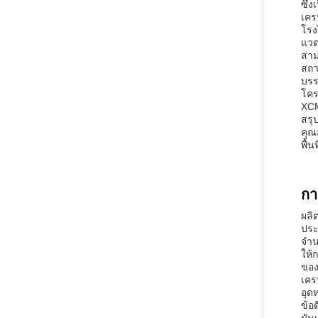
ซึ่
เคร
โรง
แวดล
สาม
สถา
บรร
โคร
XCM
สรุ
คุณ
พื้น
กา
ผลิ
ประ
จํา
ให้
ของ
เคร
อุด
ข้อ