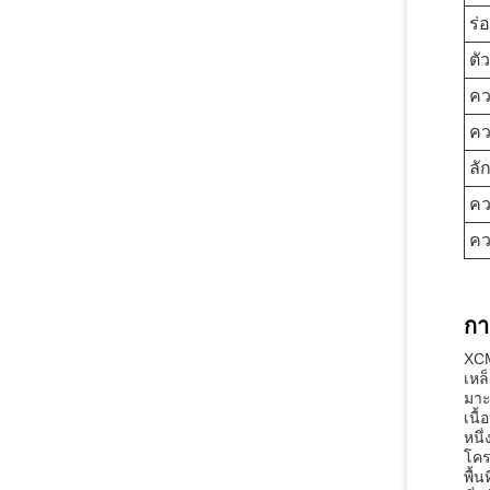
ร่
ตั
คว
คว
ลั
คว
คว
กา
XCM
เหล
มาะ
เนื้
หนึ
โคร
พื้