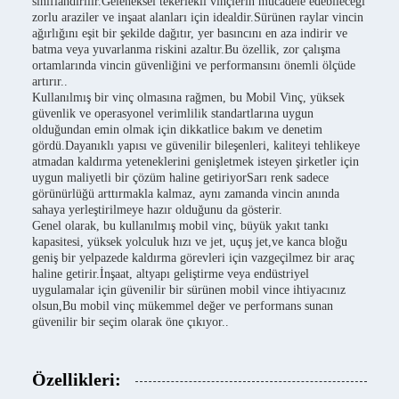
sınıflandırılır.Geleneksel tekerlekli vinçlerin mücadele edebileceği
zorlu araziler ve inşaat alanları için idealdir.Sürünen raylar vincin
ağırlığını eşit bir şekilde dağıtır, yer basıncını en aza indirir ve
batma veya yuvarlanma riskini azaltır.Bu özellik, zor çalışma
ortamlarında vincin güvenliğini ve performansını önemli ölçüde
artırır..
Kullanılmış bir vinç olmasına rağmen, bu Mobil Vinç, yüksek
güvenlik ve operasyonel verimlilik standartlarına uygun
olduğundan emin olmak için dikkatlice bakım ve denetim
gördü.Dayanıklı yapısı ve güvenilir bileşenleri, kaliteyi tehlikeye
atmadan kaldırma yeteneklerini genişletmek isteyen şirketler için
uygun maliyetli bir çözüm haline getiriyorSarı renk sadece
görünürlüğü arttırmakla kalmaz, aynı zamanda vincin anında
sahaya yerleştirilmeye hazır olduğunu da gösterir.
Genel olarak, bu kullanılmış mobil vinç, büyük yakıt tankı
kapasitesi, yüksek yolculuk hızı ve jet, uçuş jet,ve kanca bloğu
geniş bir yelpazede kaldırma görevleri için vazgeçilmez bir araç
haline getirir.İnşaat, altyapı geliştirme veya endüstriyel
uygulamalar için güvenilir bir sürünen mobil vince ihtiyacınız
olsun,Bu mobil vinç mükemmel değer ve performans sunan
güvenilir bir seçim olarak öne çıkıyor..
Özellikleri: