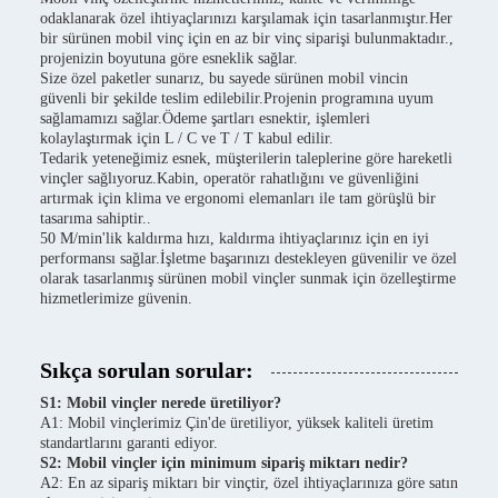
odaklanarak özel ihtiyaçlarınızı karşılamak için tasarlanmıştır.Her
bir sürünen mobil vinç için en az bir vinç siparişi bulunmaktadır.,
projenizin boyutuna göre esneklik sağlar.
Size özel paketler sunarız, bu sayede sürünen mobil vincin
güvenli bir şekilde teslim edilebilir.Projenin programına uyum
sağlamamızı sağlar.Ödeme şartları esnektir, işlemleri
kolaylaştırmak için L / C ve T / T kabul edilir.
Tedarik yeteneğimiz esnek, müşterilerin taleplerine göre hareketli
vinçler sağlıyoruz.Kabin, operatör rahatlığını ve güvenliğini
artırmak için klima ve ergonomi elemanları ile tam görüşlü bir
tasarıma sahiptir..
50 M/min'lik kaldırma hızı, kaldırma ihtiyaçlarınız için en iyi
performansı sağlar.İşletme başarınızı destekleyen güvenilir ve özel
olarak tasarlanmış sürünen mobil vinçler sunmak için özelleştirme
hizmetlerimize güvenin.
Sıkça sorulan sorular:
S1: Mobil vinçler nerede üretiliyor?
A1: Mobil vinçlerimiz Çin'de üretiliyor, yüksek kaliteli üretim
standartlarını garanti ediyor.
S2: Mobil vinçler için minimum sipariş miktarı nedir?
A2: En az sipariş miktarı bir vinçtir, özel ihtiyaçlarınıza göre satın