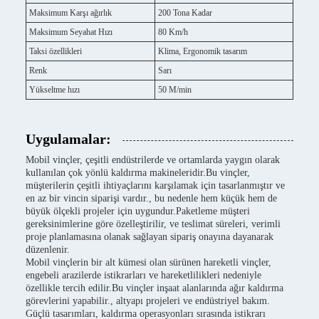
Maksimum Karşı ağırlık
200 Tona Kadar
Maksimum Seyahat Hızı
80 Km/h
Taksi özellikleri
Klima, Ergonomik tasarım
Renk
Sarı
Yükseltme hızı
50 M/min
Uygulamalar:
Mobil vinçler, çeşitli endüstrilerde ve ortamlarda yaygın olarak
kullanılan çok yönlü kaldırma makineleridir.Bu vinçler,
müşterilerin çeşitli ihtiyaçlarını karşılamak için tasarlanmıştır ve
en az bir vincin siparişi vardır., bu nedenle hem küçük hem de
büyük ölçekli projeler için uygundur.Paketleme müşteri
gereksinimlerine göre özelleştirilir, ve teslimat süreleri, verimli
proje planlamasına olanak sağlayan sipariş onayına dayanarak
düzenlenir.
Mobil vinçlerin bir alt kümesi olan sürünen hareketli vinçler,
engebeli arazilerde istikrarları ve hareketlilikleri nedeniyle
özellikle tercih edilir.Bu vinçler inşaat alanlarında ağır kaldırma
görevlerini yapabilir., altyapı projeleri ve endüstriyel bakım.
Güçlü tasarımları, kaldırma operasyonları sırasında istikrarı