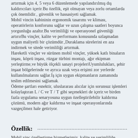
artırmak için 4, 5 veya 6 düzenlemede yapılandırılmış dış
kaldırıcıları içerir.Bu özellik, eşit olmayan veya zorlu ortamlarda
çok önemlidir., güvenlik ve hassasiyeti sağlamak.
Mobil vincin kabininin ergonomik tasarımı ve kliması,
operatörlerin konforunu sağlar ve uzun çalışma saatleri boyunca
yorgunluğu azaltır.Bu verimliliği ve operasyonel güvenliği
artırırBu vinçler, kalite ve performans konusunda uzlaşmadan
uygun maliyetli bir çözümdür.,Duraklama sürelerini en aza
indirmek ve sitede verimliliği artırmak.
Hareketli vinçler ve sürünen mobil vinçler, yüksek katlı binaların
inşası, köprü inşası, rüzgar türbini montajı, ağır ekipman
yerleştirme,ve büyük ölçekli sanayi projeleriUyumlulukları, şehir
inşaat bölgelerinde ve ayrıca uzak veya erişimi zor yerlerde
kullanılmalarını sağlar.İş için uygun ekipmanların zamanında
teslim edilmesini sağlamak.
Ödeme şartları esnektir, uluslararası alıcılar için sorunsuz işlemleri
kolaylaştıran L / C ve T / T gibi seçenekleri de içerir.ve birden
fazla uygulama senaryosuna uygun özelleştirilebilir kaldırma
çözümü, modern ağır kaldırma ve inşaat operasyonlarında
vazgeçilmez hale getiriyor.
Özellik:
Mobil vinç özelleştirme hizmetlerimiz, kalite ve verimliliğe