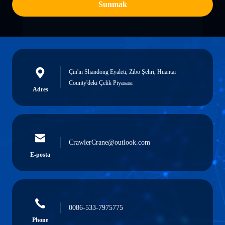
Sunmak
Çin'in Shandong Eyaleti, Zibo Şehri, Huantai
County'deki Çelik Piyasası
Adres
CrawlerCrane@outlook.com
E-posta
0086-533-7975775
Phone