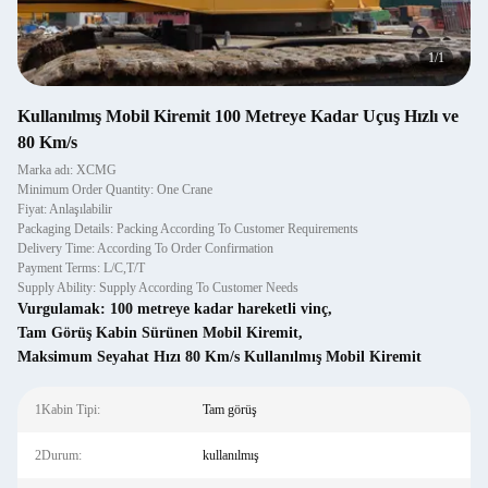
1
/
1
Kullanılmış Mobil Kiremit 100 Metreye Kadar Uçuş Hızlı ve
80 Km/s
Marka adı: XCMG
Minimum Order Quantity: One Crane
Fiyat: Anlaşılabilir
Packaging Details: Packing According To Customer Requirements
Delivery Time: According To Order Confirmation
Payment Terms: L/C,T/T
Supply Ability: Supply According To Customer Needs
Vurgulamak:
100 metreye kadar hareketli vinç
,
Tam Görüş Kabin Sürünen Mobil Kiremit
,
Maksimum Seyahat Hızı 80 Km/s Kullanılmış Mobil Kiremit
1Kabin Tipi:
Tam görüş
2Durum:
kullanılmış