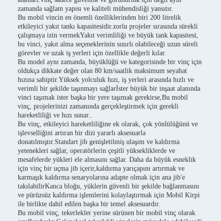
zamanda sağlam yapısı ve kaliteli mühendisliği yansıtır.
Bu mobil vincin en önemli özelliklerinden biri 200 litrelik
etkileyici yakıt tankı kapasitesidir.zorlu projeler sırasında sürekli
çalışmaya izin vermekYakıt verimliliği ve büyük tank kapasitesi,
bu vinci, yakıt alma seçeneklerinin sınırlı olabileceği uzun süreli
görevler ve uzak iş yerleri için özellikle değerli kılar.
Bu model aynı zamanda, büyüklüğü ve kategorisinde bir vinç için
oldukça dikkate değer olan 80 km/saatlik maksimum seyahat
hızına sahiptir.Yüksek yolculuk hızı, iş yerleri arasında hızlı ve
verimli bir şekilde taşınmayı sağlarİster büyük bir inşaat alanında
vinci taşımak ister başka bir yere taşımak gerekirse,Bu mobil
vinç, projelerinizi zamanında gerçekleştirmek için gerekli
hareketliliği ve hızı sunar..
Bu vinç, etkileyici hareketliliğine ek olarak, çok yönlülüğünü ve
işlevselliğini artıran bir dizi yararlı aksesuarla
donatılmıştır.Standart jib genişletilmiş ulaşım ve kaldırma
yetenekleri sağlar, operatörlerin çeşitli yüksekliklerde ve
mesafelerde yükleri ele almasını sağlar. Daha da büyük esneklik
için vinç bir uçma jib içerir,kaldırma yarıçapını artırmak ve
karmaşık kaldırma senaryolarına adapte olmak için ana jib'e
takılabilirKanca bloğu, yüklerin güvenli bir şekilde bağlanmasını
ve pürüzsüz kaldırma işlemlerini kolaylaştırmak için Mobil Kirpi
ile birlikte dahil edilen başka bir temel aksesuardır.
Bu mobil vinç, tekerlekler yerine sürünen bir mobil vinç olarak