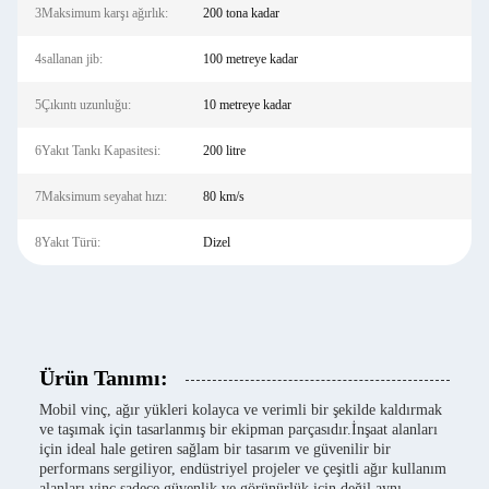
3Maksimum karşı ağırlık:
200 tona kadar
4sallanan jib:
100 metreye kadar
5Çıkıntı uzunluğu:
10 metreye kadar
6Yakıt Tankı Kapasitesi:
200 litre
7Maksimum seyahat hızı:
80 km/s
8Yakıt Türü:
Dizel
Ürün Tanımı:
Mobil vinç, ağır yükleri kolayca ve verimli bir şekilde kaldırmak
ve taşımak için tasarlanmış bir ekipman parçasıdır.İnşaat alanları
için ideal hale getiren sağlam bir tasarım ve güvenilir bir
performans sergiliyor, endüstriyel projeler ve çeşitli ağır kullanım
alanları.vinç sadece güvenlik ve görünürlük için değil aynı