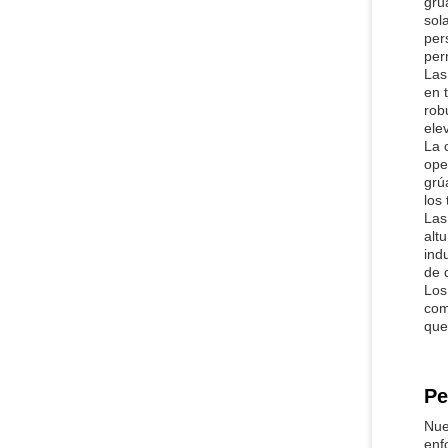
grú
sol
per
per
Las
en 
rob
ele
La 
ope
grú
los
Las
alt
ind
de 
Los
com
que
Pe
Nue
enf