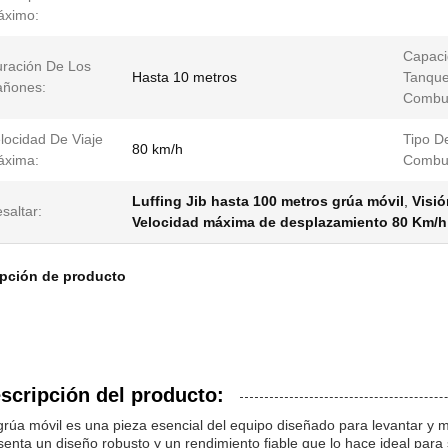
áximo:
Capaci
ración De Los
Hasta 10 metros
Tanqu
añones:
Combus
locidad De Viaje
Tipo D
80 km/h
áxima:
Combus
Luffing Jib hasta 100 metros grúa móvil
,
Visió
saltar:
Velocidad máxima de desplazamiento 80 Km/h
ipción de producto
scripción del producto:
grúa móvil es una pieza esencial del equipo diseñado para levantar y m
senta un diseño robusto y un rendimiento fiable que lo hace ideal para s