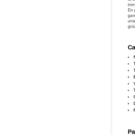
inme
En 
gan
una
grú
Ca
Pa