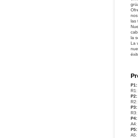
grú
Ofr
nos
las
Nue
cab
la 
La 
nue
éxi
Pr
P1:
R1:
P2:
R2:
P3:
R3:
P4:
A4:
P5:
A5: