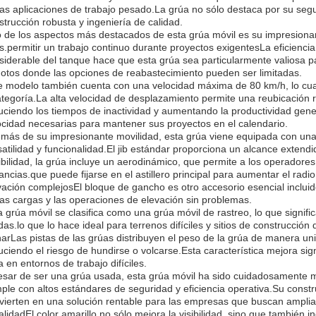
ias aplicaciones de trabajo pesado.La grúa no sólo destaca por su segur
strucción robusta y ingeniería de calidad.
 de los aspectos más destacados de esta grúa móvil es su impresiona
ros.permitir un trabajo continuo durante proyectos exigentesLa eficienci
siderable del tanque hace que esta grúa sea particularmente valiosa par
otos donde las opciones de reabastecimiento pueden ser limitadas.
e modelo también cuenta con una velocidad máxima de 80 km/h, lo cua
ategoría.La alta velocidad de desplazamiento permite una reubicación rá
uciendo los tiempos de inactividad y aumentando la productividad gener
ocidad necesarias para mantener sus proyectos en el calendario.
más de su impresionante movilidad, esta grúa viene equipada con una 
satilidad y funcionalidad.El jib estándar proporciona un alcance exte
xibilidad, la grúa incluye un aerodinámico, que permite a los operadores
tancias.que puede fijarse en el astillero principal para aumentar el rad
vación complejosEl bloque de gancho es otro accesorio esencial incluido 
las cargas y las operaciones de elevación sin problemas.
a grúa móvil se clasifica como una grúa móvil de rastreo, lo que signif
das.lo que lo hace ideal para terrenos difíciles y sitios de construcc
harLas pistas de las grúas distribuyen el peso de la grúa de manera un
uciendo el riesgo de hundirse o volcarse.Esta característica mejora sign
a en entornos de trabajo difíciles.
esar de ser una grúa usada, esta grúa móvil ha sido cuidadosamente 
ple con altos estándares de seguridad y eficiencia operativa.Su const
vierten en una solución rentable para las empresas que buscan ampli
calidadEl color amarillo no sólo mejora la visibilidad, sino que también i