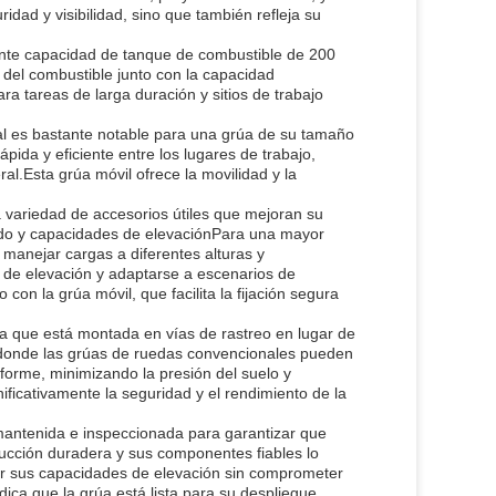
idad y visibilidad, sino que también refleja su
nte capacidad de tanque de combustible de 200
a del combustible junto con la capacidad
a tareas de larga duración y sitios de trabajo
l es bastante notable para una grúa de su tamaño
pida y eficiente entre los lugares de trabajo,
al.Esta grúa móvil ofrece la movilidad y la
variedad de accesorios útiles que mejoran su
ndido y capacidades de elevaciónPara una mayor
 manejar cargas a diferentes alturas y
io de elevación y adaptarse a escenarios de
con la grúa móvil, que facilita la fijación segura
ica que está montada en vías de rastreo en lugar de
ión donde las grúas de ruedas convencionales pueden
iforme, minimizando la presión del suelo y
ificativamente la seguridad y el rendimiento de la
mantenida e inspeccionada para garantizar que
rucción duradera y sus componentes fiables lo
ar sus capacidades de elevación sin comprometer
ndica que la grúa está lista para su despliegue