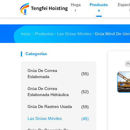
Hoga
Producto
Espect
R
S
Inicio
Productos
Las Grúas Móviles
Grúa Móvil De Uso
Categorías
Grúa De Correa
(55)
Eslabonada
Grúa De Correa
(52)
Eslabonada Hidráulica
Grúa De Rastreo Usada
(59)
Las Grúas Móviles
(45)