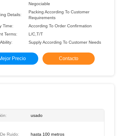
Negociable
Packing According To Customer
ng Details:
Requirements
y Time:
According To Order Confirmation
t Terms:
L/C,T/T
Ability:
Supply According To Customer Needs
Mejor Precio
Contacto
ión:
usado
 De Ruido:
hasta 100 metros