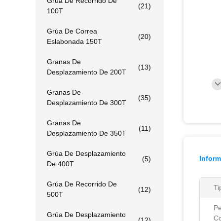
Grúa De Recorrido De
(21)
100T
Grúa De Correa
(20)
Eslabonada 150T
Granas De
(13)
Desplazamiento De 200T
Granas De
(35)
Desplazamiento De 300T
Granas De
(11)
Desplazamiento De 350T
Grúa De Desplazamiento
Inform
(5)
De 400T
Grúa De Recorrido De
Ti
(12)
500T
P
Grúa De Desplazamiento
Co
(12)