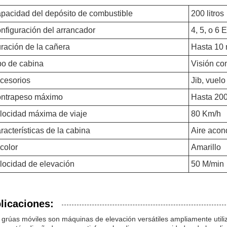
pacidad del depósito de combustible
200 litros
nfiguración del arrancador
4, 5, o 6 
ración de la cañera
Hasta 10 
po de cabina
Visión co
cesorios
Jib, vuel
ntrapeso máximo
Hasta 200
locidad máxima de viaje
80 Km/h
racterísticas de la cabina
Aire acon
 color
Amarillo
locidad de elevación
50 M/min
licaciones:
 grúas móviles son máquinas de elevación versátiles ampliamente utili