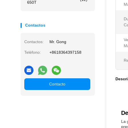
650T
M
Du
C
Contactos
Ve
Contactos:
Mr. Gong
M
Teléfono:
+8618364397158
Re
Descr
Contacto
De
La 
pre