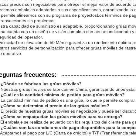
aLos precios son negociables para ofrecer el mejor valor de acuerdo 
ecemos embalajes adaptados a sus especificaciones, garantizando la e
 permite alinearnos con su programa de proyectosLos términos de pago 
 transacciones sin problemas.
stra capacidad de suministro es adaptable, proporcionando grúas móv
ina cuenta con un diseño de visión completa con aire acondicionado y
seguridad del operador.
velocidad de elevación de 50 M/min garantiza un rendimiento óptimo p
stros servicios de personalización para ofrecer grúas móviles de rastr
to operativo.
eguntas frecuentes:
 ¿Dónde se fabrican las grúas móviles?
 Nuestras grúas móviles se fabrican en China, garantizando unos están
 ¿Cuál es la cantidad mínima de pedido para grúas móviles?
 La cantidad mínima de pedido es una grúa, lo que le permite comprar
 ¿Cómo se determina el precio de las grúas móviles?
 El precio de nuestras grúas móviles es negociable y puede ser discuti
 ¿Cómo se empaquetan las grúas móviles para su entrega?
 El embalaje se realiza de acuerdo con los requisitos del cliente para g
 ¿Cuáles son las condiciones de pago disponibles para la compr
 Aceptamos el pago por L/C (Carta de crédito) y T/T (Transferencia tel