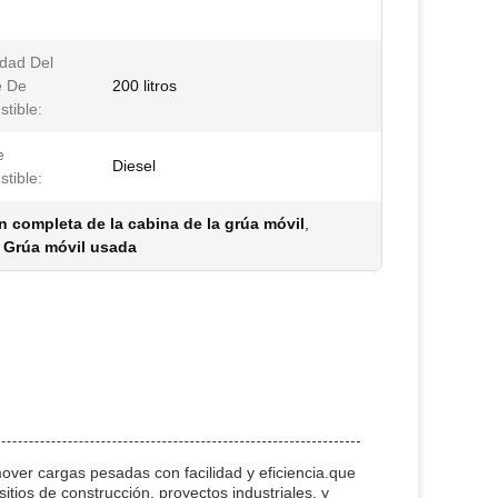
dad Del
e De
200 litros
tible:
e
Diesel
tible:
n completa de la cabina de la grúa móvil
,
 Grúa móvil usada
over cargas pesadas con facilidad y eficiencia.que
itios de construcción, proyectos industriales, y