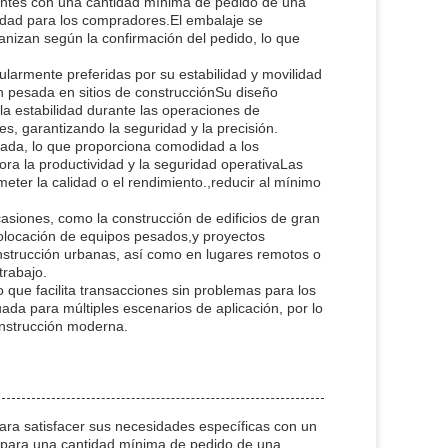
ientes con una cantidad mínima de pedido de una
ilidad para los compradores.El embalaje se
ganizan según la confirmación del pedido, lo que
ularmente preferidas por su estabilidad y movilidad
 pesada en sitios de construcciónSu diseño
 la estabilidad durante las operaciones de
es, garantizando la seguridad y la precisión.
zada, lo que proporciona comodidad a los
ora la productividad y la seguridad operativaLas
meter la calidad o el rendimiento.,reducir al mínimo
casiones, como la construcción de edificios de gran
 colocación de equipos pesados,y proyectos
nstrucción urbanas, así como en lugares remotos o
trabajo.
 que facilita transacciones sin problemas para los
da para múltiples escenarios de aplicación, por lo
onstrucción moderna.
ara satisfacer sus necesidades específicas con un
le para una cantidad mínima de pedido de una