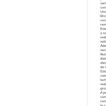
var
con
Uno
lit
con
rem
Est
y c
red
vel
Ade
ver
fle
dis
ele
de 
Est
rue
luc
red
grú
A p
cum
con
la 