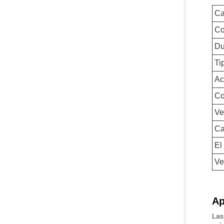
Ca
Co
Du
Ti
Ac
Co
Ve
Ca
El
Ve
Ap
Las