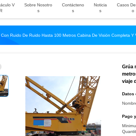
áculo V
Sobre Nosotro
Contácteno
Noticia
Casos De
R
S
S
S
O
 Con Ruido De Ruido Hasta 100 Metros Cabina De Visión Completa Y V
Grúa 
metro
viaje 
Datos 
Nombre
Pago y
Minimu
Quantit