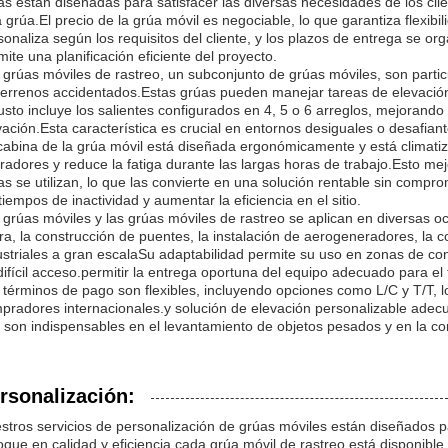
as están diseñadas para satisfacer las diversas necesidades de los cl
a grúa.El precio de la grúa móvil es negociable, lo que garantiza flexib
sonaliza según los requisitos del cliente, y los plazos de entrega se or
mite una planificación eficiente del proyecto.
 grúas móviles de rastreo, un subconjunto de grúas móviles, son partic
terrenos accidentados.Estas grúas pueden manejar tareas de elevación
usto incluye los salientes configurados en 4, 5 o 6 arreglos, mejorando
vación.Esta característica es crucial en entornos desiguales o desafiant
cabina de la grúa móvil está diseñada ergonómicamente y está climati
radores y reduce la fatiga durante las largas horas de trabajo.Esto mej
as se utilizan, lo que las convierte en una solución rentable sin compro
 tiempos de inactividad y aumentar la eficiencia en el sitio.
 grúas móviles y las grúas móviles de rastreo se aplican en diversas o
ura, la construcción de puentes, la instalación de aerogeneradores, la
ustriales a gran escalaSu adaptabilidad permite su uso en zonas de co
difícil acceso.permitir la entrega oportuna del equipo adecuado para el 
 términos de pago son flexibles, incluyendo opciones como L/C y T/T, lo
pradores internacionales.y solución de elevación personalizable adecua
 son indispensables en el levantamiento de objetos pesados y en la c
rsonalización:
stros servicios de personalización de grúas móviles están diseñados p
oque en calidad y eficiencia.cada grúa móvil de rastreo está disponib