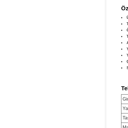
Öz
Te
Gi
Ya
Ta
Ma