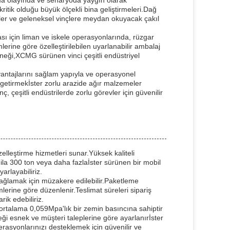
ma olayında ve senaryoda yaygın olarak
ritik olduğu büyük ölçekli bina geliştirmeleri.Dağ
iler ve geleneksel vinçlere meydan okuyacak çakıl
ası için liman ve iskele operasyonlarında, rüzgar
lerine göre özelleştirilebilen uyarlanabilir ambalaj
eneği,XCMG sürünen vinci çeşitli endüstriyel
vantajlarını sağlam yapıyla ve operasyonel
le getirmekİster zorlu arazide ağır malzemeler
 çeşitli endüstrilerde zorlu görevler için güvenilir
elleştirme hizmetleri sunar.Yüksek kaliteli
 ila 300 ton veya daha fazlaİster sürünen bir mobil
yarlayabiliriz.
i sağlamak için müzakere edilebilir.Paketleme
mlerine göre düzenlenir.Teslimat süreleri sipariş
ik edebiliriz.
ortalama 0,059Mpa'lık bir zemin basıncına sahiptir
ği esnek ve müşteri taleplerine göre ayarlanırİster
erasyonlarınızı desteklemek için güvenilir ve