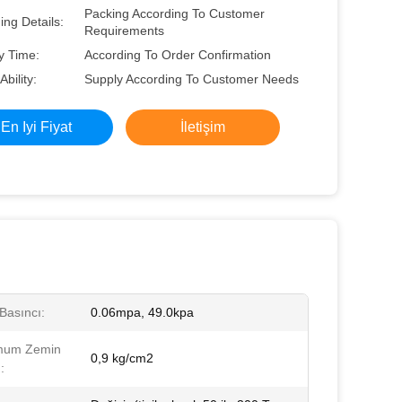
Packing According To Customer
ng Details:
Requirements
y Time:
According To Order Confirmation
Ability:
Supply According To Customer Needs
En Iyi Fiyat
İletişim
Basıncı:
0.06mpa, 49.0kpa
mum Zemin
0,9 kg/cm2
: