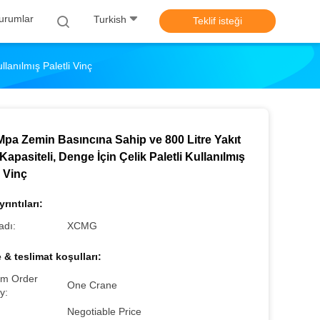
urumlar
Turkish
Teklif isteği
lanılmış Paletli Vinç
Mpa Zemin Basıncına Sahip ve 800 Litre Yakıt
Kapasiteli, Denge İçin Çelik Paletli Kullanılmış
i Vinç
rıntıları:
adı:
XCMG
& teslimat koşulları:
m Order
One Crane
y:
Negotiable Price