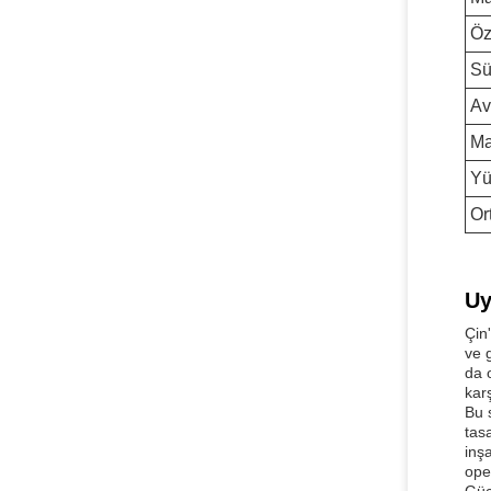
Öz
Sü
Av
Ma
Yü
Or
Uy
Çin
ve 
da 
karş
Bu 
tas
inş
ope