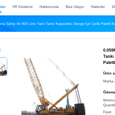
ler
VR Gösterisi
Hakkımızda
Bize Ulaşın
Haberler
D
 Sahip Ve 800 Litre Yakıt Tankı Kapasiteli, Denge İçin Çelik Paletli Kul
0.059
Tankı 
Paletl
Ürün ay
Marka 
Ödeme 
Minimu
Quantit
Fiyat: