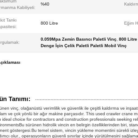
aksimum
%40
Kaldır
rmanma Kabiliyeti:
kıt Tankı
800 Litre
Eğim H
pasitesi:
0.059Mpa Zemin Basıncı Paletli Vinç
,
800 Litre
rgulamak:
Denge İçin Çelik Paletli Paletli Mobil Vinç
çıklaması
ün Tanımı:
ünen vinç, olağanüstü verimlilik ve güvenlik ile çeşitli kaldırma ve inşaa
lam ve çok yönlü bir ağır makine parçasıdır. This used crawler crane 
an ideal choice for contractors and construction professionals seeking re
ironmentsBu sürünen hidrolik vincin en belirgin özelliklerinden biri, stand
ent göstergesi.Bu temel sistem, vincin yükleme momentini sürekli izl
dımcı olur., operasyonların güvenli sınırlar içinde yürütülmesini sağlam