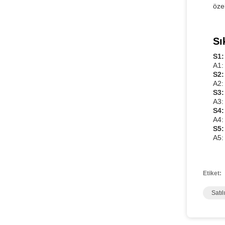
özel
Sı
S1:
A1:
S2:
A2: 
S3:
A3: 
S4:
A4:
S5:
A5:
Etiket:
Satı