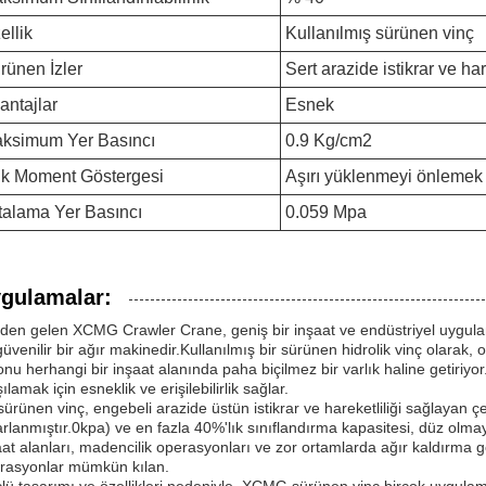
ellik
Kullanılmış sürünen vinç
rünen İzler
Sert arazide istikrar ve hare
antajlar
Esnek
ksimum Yer Basıncı
0.9 Kg/cm2
k Moment Göstergesi
Aşırı yüklenmeyi önlemek i
talama Yer Basıncı
0.059 Mpa
gulamalar:
'den gelen XCMG Crawler Crane, geniş bir inşaat ve endüstriyel uygula
güvenilir bir ağır makinedir.Kullanılmış bir sürünen hidrolik vinç olarak
onu herhangi bir inşaat alanında paha biçilmez bir varlık haline getiriyor
ılamak için esneklik ve erişilebilirlik sağlar.
sürünen vinç, engebeli arazide üstün istikrar ve hareketliliği sağlayan çe
arlanmıştır.0kpa) ve en fazla 40%'lık sınıflandırma kapasitesi, düz olma
aat alanları, madencilik operasyonları ve zor ortamlarda ağır kaldırma gö
rasyonlar mümkün kılan.