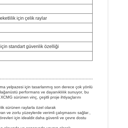
ketlilik için çelik raylar
çin standart güvenlik özelliği
ma yelpazesi için tasarlanmış son derece çok yönlü
, olağanüstü performans ve dayanıklılık sunuyor, bu
.XCMG sürünen vinç, çeşitli proje ihtiyaçlarını
lik sürünen raylarla özel olarak
yan ve zorlu yüzeylerde verimli çalışmasını sağlar.,
revleri için idealdir.daha güvenli ve çevre dostu