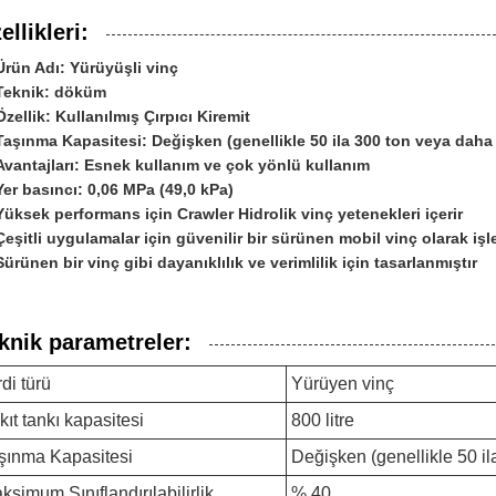
ellikleri:
Ürün Adı: Yürüyüşli vinç
Teknik: döküm
Özellik: Kullanılmış Çırpıcı Kiremit
Taşınma Kapasitesi: Değişken (genellikle 50 ila 300 ton veya daha 
Avantajları: Esnek kullanım ve çok yönlü kullanım
Yer basıncı: 0,06 MPa (49,0 kPa)
Yüksek performans için Crawler Hidrolik vinç yetenekleri içerir
Çeşitli uygulamalar için güvenilir bir sürünen mobil vinç olarak işle
Sürünen bir vinç gibi dayanıklılık ve verimlilik için tasarlanmıştır
knik parametreler:
rdi türü
Yürüyen vinç
kıt tankı kapasitesi
800 litre
şınma Kapasitesi
Değişken (genellikle 50 il
ksimum Sınıflandırılabilirlik
% 40