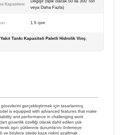
Değişir (tipik olarak 50 ila 300 Ton
ma Kapasitesi:
veya Daha Fazla)
ızı:
1.5 rpm
 Yakıt Tankı Kapasiteli Paletli Hidrolik Vinç
,
t görevlerini gerçekleştirmek için tasarlanmış
model is equipped with advanced features that make
liability and performance in challenging work
art güvenlik özelliği olarak dahil edilen yük
eyerek aşırı yüklenme durumlarını önlemeye
ak ve böylece sitede kaza riskini azaltmak.