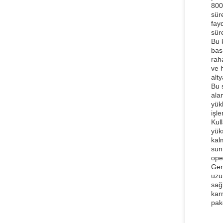
800
süre
fay
sür
Bu 
bas
raha
ve h
alty
Bu 
ala
yük
işl
Kul
yük
kalm
sunm
ope
Gen
uzu
sağ
kar
pak