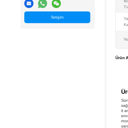
M
Tı
İletişim
Ya
Ka
Vu
Ürün A
Ür
Sür
sağ
it 
env
mom
yar