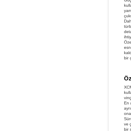
Güç
kul
yam
çuku
Dah
tür
det
iht
Öze
esn
kal
bir
Öz
XCM
kul
vinç
En 
ayr
ona
Sür
ve 
bir