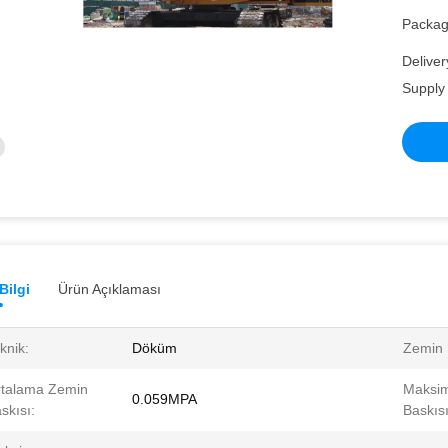
Packagi
Deliver
Supply 
Bilgi
Ürün Açıklaması
knik:
Döküm
Zemin 
talama Zemin
Maksi
0.059MPA
skısı:
Baskısı