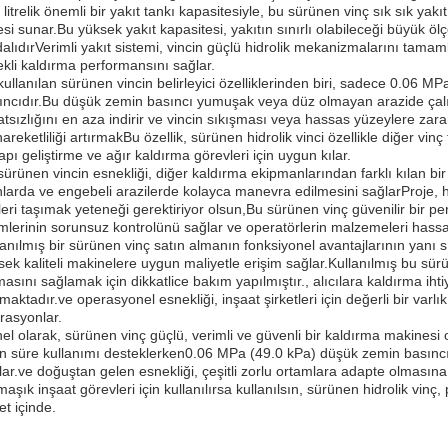
 litrelik önemli bir yakıt tankı kapasitesiyle, bu sürünen vinç sık sık ya
si sunar.Bu yüksek yakıt kapasitesi, yakıtın sınırlı olabileceği büyük ölçe
dalıdırVerimli yakıt sistemi, vincin güçlü hidrolik mekanizmalarını tam
ekli kaldırma performansını sağlar.
kullanılan sürünen vincin belirleyici özelliklerinden biri, sadece 0.06 
ıncıdır.Bu düşük zemin basıncı yumuşak veya düz olmayan arazide çalışı
tsızlığını en aza indirir ve vincin sıkışması veya hassas yüzeylere zarar v
areketliliği artırmakBu özellik, sürünen hidrolik vinci özellikle diğer vi
apı geliştirme ve ağır kaldırma görevleri için uygun kılar.
sürünen vincin esnekliği, diğer kaldırma ekipmanlarından farklı kılan bir 
nlarda ve engebeli arazilerde kolayca manevra edilmesini sağlarProje,
leri taşımak yeteneği gerektiriyor olsun,Bu sürünen vinç güvenilir bir p
emlerinin sorunsuz kontrolünü sağlar ve operatörlerin malzemeleri hassa
lanılmış bir sürünen vinç satın almanın fonksiyonel avantajlarının yanı s
sek kaliteli makinelere uygun maliyetle erişim sağlar.Kullanılmış bu 
asını sağlamak için dikkatlice bakım yapılmıştır., alıcılara kaldırma ihti
aktadır.ve operasyonel esnekliği, inşaat şirketleri için değerli bir varlık
rasyonlar.
el olarak, sürünen vinç güçlü, verimli ve güvenli bir kaldırma makinesi 
n süre kullanımı desteklerken0.06 MPa (49.0 kPa) düşük zemin basıncı
lar.ve doğuştan gelen esnekliği, çeşitli zorlu ortamlara adapte olmasın
maşık inşaat görevleri için kullanılırsa kullanılsın, sürünen hidrolik vin
et içinde.