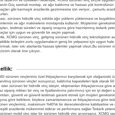
lü tasarımı ve özellikleri nedeniyle, XCMG sürünen vinç birçok uygula
lanılır.Güç santrali montajı, ve ağır kaldırma ve hassas yük kontrolünün k
açları gibi karmaşık arazilerde gezinmesine izin veriyor., çamurlu araz
rları.
ası, sürünen hidrolik vinç sıklıkla ağır yüklerin yüklenmesi ve boşaltılm
binlerinin ve ağır makinelerin montajında kullanılır..Müşterinin gereksinim
ayları, teslimat süreleri ve sipariş onayına göre hazırlanmış tedarik yet
iyaçlar için uygun ve güvenilir bir seçim yapmak.
tle, XCMG sürünen vinç, gelişmiş sürünen hidrolik vinç teknolojisinin a
eklikle birleştirir.zorlu uygulamaların geniş bir yelpazesi için uygun ha
dırmak, ister sıkı alanlarda hassas işlemler yapmak olsun,Bu sürünen vinç,
 çözüm olarak öne çıkıyor..
ellik:
G sürünen vinçlerimiz özel ihtiyaçlarınızı karşılamak için olağanüstü öz
lanılmış sürünen vinçler sunuyoruz, kaldırma kapasiteleri tipik olarak 50
 ister sürünen bir hidrolik vinç isteyin, ekipmanları ihtiyaçlarınıza göre a
az sipariş miktarı bir vinç ve fiyatlandırma yatırımınız için en iyi değer
ıntıları, güvenli ve güvenli teslimatı garanti etmek için müşteri gereksini
yına göre belirlenir, böylece zamanlamanıza ve ihtiyaçlarınıza göre tedar
ünen vinçlerimiz, maksimum %40'lık bir derecelendirme kabiliyetine ve 
çeşitli arazilerde mükemmel istikrar ve performans sağlar.Tedarik yetene
 sürünen mobil vinç ister bir sürünen hidrolik vinç arıyorsanız, XCMG op