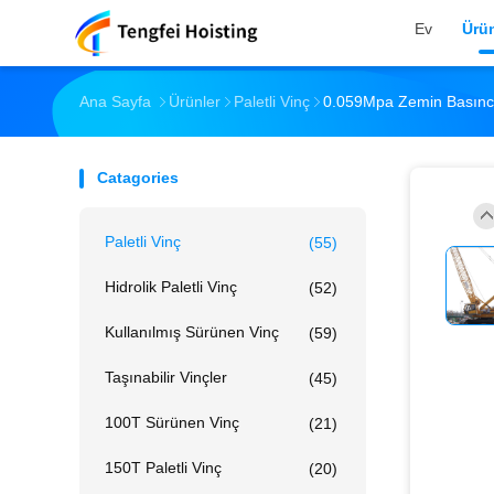
Ev
Ürün
Ana Sayfa
Ürünler
Paletli Vinç
0.059Mpa Zemin Basıncına
Catagories
Paletli Vinç
(55)
Hidrolik Paletli Vinç
(52)
Kullanılmış Sürünen Vinç
(59)
Taşınabilir Vinçler
(45)
100T Sürünen Vinç
(21)
150T Paletli Vinç
(20)