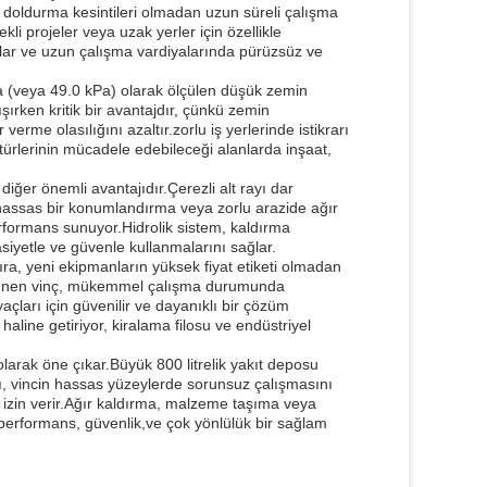
kıt doldurma kesintileri olmadan uzun süreli çalışma
kli projeler veya uzak yerler için özellikle
amlar ve uzun çalışma vardiyalarında pürüzsüz ve
MPa (veya 49.0 kPa) olarak ölçülen düşük zemin
rken kritik bir avantajdır, çünkü zemin
erme olasılığını azaltır.zorlu iş yerlerinde istikrarı
nç türlerinin mücadele edebileceği alanlarda inşaat,
diğer önemli avantajıdır.Çerezli alt rayı dar
 hassas bir konumlandırma veya zorlu arazide ağır
erformans sunuyor.Hidrolik sistem, kaldırma
siyetle ve güvenle kullanmalarını sağlar.
ıra, yeni ekipmanların yüksek fiyat etiketi olmadan
sürünen vinç, mükemmel çalışma durumunda
yaçları için güvenilir ve dayanıklı bir çözüm
 haline getiriyor, kiralama filosu ve endüstriyel
olarak öne çıkar.Büyük 800 litrelik yakıt deposu
, vincin hassas yüzeylerde sorunsuz çalışmasını
a izin verir.Ağır kaldırma, malzeme taşıma veya
ç, performans, güvenlik,ve çok yönlülük bir sağlam