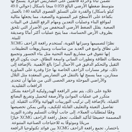
تضمن ثباتًا وحركة فائقتين على التضاريس الوعرة. يسمح لها
متوسط ضغطها الأرضي البالغ 0.059 ميجا باسكال (حوالي 49.0
كيلو باسكال) والقدرة على التسلق القصوى البالغة 40٪ بالعمل
بكفاءة على الأسطح غير المستوية والصعبة، مما يجعلها مثالية
لمواقع البناء وعمليات التعدين ومهام الرفع الثقيل في البيئات
الصعبة. يقلل الضغط الأرضي المنخفض من الأضرار التي تلحق
بظروف الأرض الحساسة، مما يتيح عمليات أكثر أمانًا وصديقة
للبيئة.
نظرًا لتصميمها وميزاتها القوية، تُستخدم رافعة الزاحف XCMG
على نطاق واسع في العديد من مناسبات وسيناريوهات التطبيقات.
إنها تتفوق في مشاريع البنية التحتية مثل بناء الجسور وتجميع
محطات الطاقة وتطورات المباني واسعة النطاق، حيث يكون الرفع
الثقيل والتحكم الدقيق في الأحمال أمرًا بالغ الأهمية. بالإضافة إلى
ذلك، توفر مسارات الزاحف الخاصة بها جرًا وقدرة على المناورة
ممتازين، مما يسمح لها بالتنقل في التضاريس المعقدة مثل التلال
والأراضي الموحلة وحفر الحصى التي من شأنها أن تتحدى
الرافعات التقليدية.
علاوة على ذلك، يتم نشر الرافعة الهيدروليكية الزاحفة بشكل
متكرر في عمليات الموانئ والأرصفة لتحميل وتفريغ البضائع
الثقيلة، بالإضافة إلى تركيب التوربينات الهوائية والآلات الثقيلة. إن
تفاصيل التعبئة والتغليف القابلة للتكيف، والتي يمكن تخصيصها
وفقًا لمتطلبات العملاء، إلى جانب أوقات التسليم وقدرة التوريد
المصممة خصيصًا لتأكيد الطلب، تجعل رافعة الزاحف XCMG خيارًا
مريحًا وموثوقًا به للاحتياجات الصناعية المتنوعة.
باختصار، تجمع رافعة الزاحف XCMG بين فوائد تكنولوجيا الرافعة