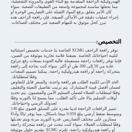
الهيدروليكية الزاحفة المتقدمة مع البناء القوي والمرونة التشغيلية،
مما يجعلها مناسبة لمجموعة واسعة من التطبيقات الصعبة. سواء
كان الأمر يتعلق برفع المواد الثقيلة على التضاريس الوعرة أو
إجراء عمليات دقيقة في الأماكن الضيقة، فإن رافعة الزاحف هذه
تبرز كحل موثوق به للمهام الصعبة عبر مختلف الصناعات.
التخصيص:
توفر رافعة الزاحف XCMG الخاصة بنا خدمات تخصيص استثنائية
لتلبية احتياجاتك الخاصة. بصفتنا علامة تجارية موثوقة من الصين،
فإننا نوفر رافعات زاحفة مستعملة عالية الجودة بسعات رفع تتراوح
عادة من 50 إلى 300 طن أو أكثر. سواء كنت بحاجة إلى رافعة
متحركة زاحفة أو رافعة هيدروليكية زاحفة، يمكننا تصميم المعدات
وفقًا لمتطلباتك.
الحد الأدنى لكمية الطلب هو رافعة واحدة، والسعر قابل للتفاوض
لضمان أفضل قيمة لاستثمارك. يتم ترتيب تفاصيل التعبئة والتغليف
وفقًا لمتطلبات العملاء لضمان التسليم الآمن والمضمون. يتم تحديد
أوقات التسليم بناءً على تأكيد الطلب، مما يسمح لنا بالتوريد وفقًا
لجدولك الزمني واحتياجاتك.
تتميز الرافعات الزاحفة لدينا بقدرة على التسلق قصوى تبلغ 40٪
ومتوسط ضغط أرضي يبلغ 0.059 ميجا باسكال، مما يوفر ثباتًا وأداءً
ممتازين على مختلف التضاريس. قدرة التوريد مرنة ويتم تعديلها
وفقًا لمتطلبات العملاء. سواء كنت تبحث عن رافعة متحركة زاحفة
أو رافعة هيدروليكية زاحفة، تلتزم XCMG بتقديم حلول موثوقة