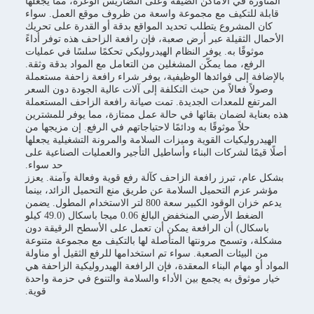
المناورة في الأماكن الضيقة وعلى التضاريس الوعرة، مما يجعلها
قابلة للتكيف مع مجموعة واسعة من ظروف موقع العمل. سواء
كان المشروع يتطلب تحديد المواقع بدقة أو القدرة على تحريك
الأحمال الثقيلة عبر أرض صعبة، فإن رافعة الزاحف هذه توفر أداءً
موثوقًا به. يوفر النظام الهيدروليكي تحكمًا سلسًا في عمليات
الرفع، مما يمكّن المشغلين من التعامل مع المواد بدقة وثقة.
بالإضافة إلى فوائدها الوظيفية، يوفر شراء رافعة زاحفة مستعملة
وصولاً فعالاً من حيث التكلفة إلى آلات عالية الجودة دون السعر
المرتفع للمعدات الجديدة. تمت صيانة رافعة الزاحف المستعملة
هذه بعناية لضمان بقائها في حالة عمل ممتازة، مما يوفر للمشترين
حلاً موثوقًا به ودائمًا لاحتياجاتهم في الرفع. إن مزيجها من
الهيدروليكيات القوية وميزات السلامة والمرونة التشغيلية يجعلها
أصلًا قيمًا لشركات البناء وأساطيل التأجير والعمليات الصناعية على
حد سواء.
بشكل عام، تبرز رافعة الزاحف كآلة رفع قوية وفعالة وآمنة. يعزز
مؤشر عزم التحميل السلامة عن طريق منع التحميل الزائد، بينما
يدعم خزان الوقود الكبير سعة 800 لتر الاستخدام المطول. يضمن
الضغط الأرضي المنخفض البالغ 0.06 ميجا باسكال (49.0 كيلو
باسكال) أن الرافعة يمكن أن تعمل على الأسطح الرقيقة دون
مشكلة، وتسمح مرونتها المتأصلة لها بالتكيف مع مجموعة متنوعة
من البيئات الصعبة. سواء تم استخدامها للرفع الثقيل أو مناولة
المواد أو مهام البناء المعقدة، فإن الرافعة الهيدروليكية الزاحفة هي
خيار موثوق به يجمع بين الأداء والسلامة والتنوع في حزمة واحدة
قوية.