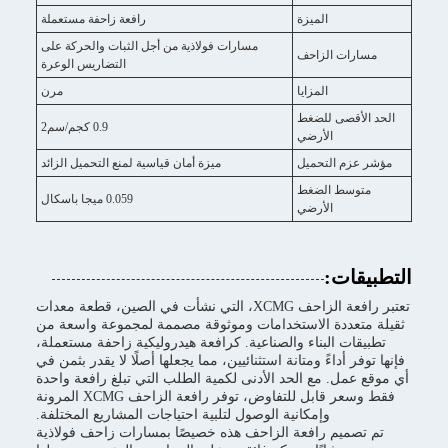
الميزة
رافعة زاحفة مستعملة
مسارات فولاذية من أجل الثبات والحركة على
مسارات الزاحف
التضاريس الوعرة
المزايا
مرن
الحد الأقصى للضغط
0.9 كجم/سم2
الأرضي
مؤشر عزم التحميل
ميزة أمان قياسية لمنع التحميل الزائد
متوسط الضغط
0.059 ميجا باسكال
الأرضي
التطبيقات:
تعتبر رافعة الزاحف XCMG، التي نشأت في الصين، قطعة معدات
ثقيلة متعددة الاستخدامات وموثوقة مصممة لمجموعة واسعة من
تطبيقات البناء والصناعية. كرافعة هيدروليكية زاحفة مستعملة،
فإنها توفر أداءً ومتانة استثنائيين، مما يجعلها أصلًا لا يقدر بثمن في
أي موقع عمل. مع الحد الأدنى لكمية الطلب التي تبلغ رافعة واحدة
فقط وسعر قابل للتفاوض، توفر رافعة الزاحف XCMG المرونة
وإمكانية الوصول لتلبية احتياجات المشاريع المختلفة.
تم تصميم رافعة الزاحف هذه خصيصًا بمسارات زاحف فولاذية