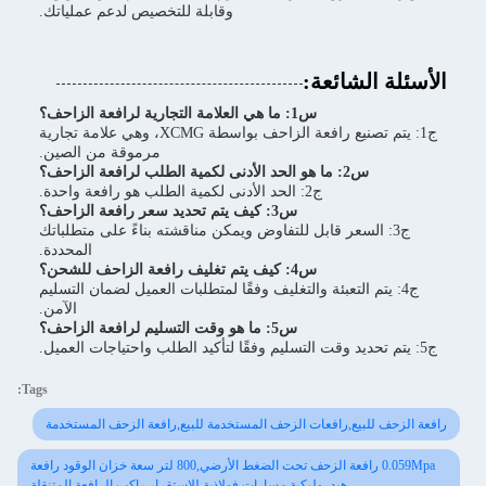
وقابلة للتخصيص لدعم عملياتك.
الأسئلة الشائعة:
س1: ما هي العلامة التجارية لرافعة الزاحف؟
ج1: يتم تصنيع رافعة الزاحف بواسطة XCMG، وهي علامة تجارية
مرموقة من الصين.
س2: ما هو الحد الأدنى لكمية الطلب لرافعة الزاحف؟
ج2: الحد الأدنى لكمية الطلب هو رافعة واحدة.
س3: كيف يتم تحديد سعر رافعة الزاحف؟
ج3: السعر قابل للتفاوض ويمكن مناقشته بناءً على متطلباتك
المحددة.
س4: كيف يتم تغليف رافعة الزاحف للشحن؟
ج4: يتم التعبئة والتغليف وفقًا لمتطلبات العميل لضمان التسليم
الآمن.
س5: ما هو وقت التسليم لرافعة الزاحف؟
ج5: يتم تحديد وقت التسليم وفقًا لتأكيد الطلب واحتياجات العميل.
Tags:
رافعة الزحف للبيع,رافعات الزحف المستخدمة للبيع,رافعة الزحف المستخدمة
0.059Mpa رافعة الزحف تحت الضغط الأرضي,800 لتر سعة خزان الوقود رافعة
هيدروليكية,مسارات فولاذية للاستقرار راكب الرافعة المتنقلة