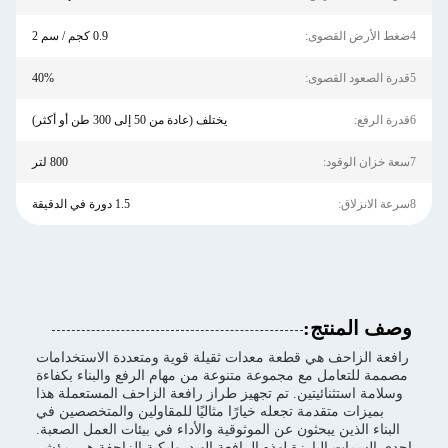
4ضغط الأرض القصوى:
0.9 كجم / سم 2
5قدرة الصعود القصوى:
40%
6قدرة الرفع:
يختلف (عادة من 50 إلى 300 طن أو أكثر)
7سعة خزان الوقود:
800 لتر
8سرعة الانزلاق:
1.5 دورة في الدقيقة
وصف المنتج:
رافعة الزاحف هي قطعة معدات ثقيلة قوية ومتعددة الاستخدامات
مصممة للتعامل مع مجموعة متنوعة من مهام الرفع والبناء بكفاءة
وسلامة استثنائيتين. تم تجهيز طراز رافعة الزاحف المستعملة هذا
بميزات متقدمة تجعله خيارًا مثاليًا للمقاولين والمتخصصين في
البناء الذين يبحثون عن الموثوقية والأداء في بيئات العمل الصعبة.
إحدى السمات البارزة لهذه الرافعة الهيدروليكية الزاحفة هي مؤشر