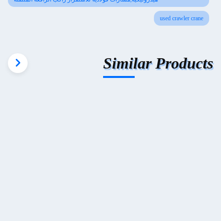
used crawler crane
Similar Products