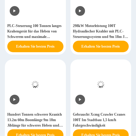
PLC-Steuerung 100 Tonnen langes
298kW Motorleistung 100T
Krahengerät für das Heben von
Hydraulischer Krahler mit PLC-
Schwerem und maximale
Steuerungssystem und 9m 18m Jib
Geschwindigkeit von 1,2 km/h
Länge
Erhalten Sie besten Preis
Erhalten Sie besten Preis
Hundert Tonnen schwerer Kranich
Gebraucht Xcmg Crawler Cranes
13.2m 60m Boomlänge 9m 18m
100T Im Stadtbau 1,5 km/h
Jiblänge für schweres Heben und
Fahrgeschwindigkeit
reibungslosen Betrieb
Erhalten Sie besten Preis
Erhalten Sie besten Preis