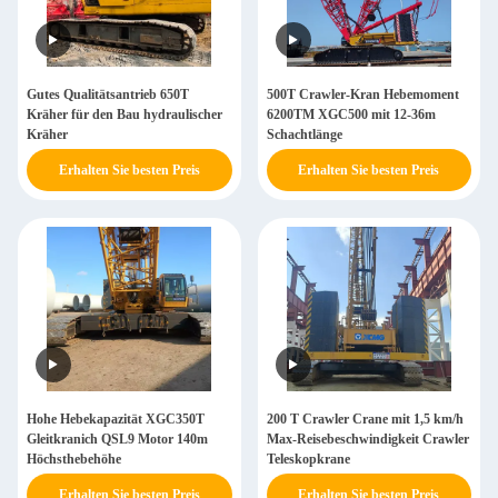
Gutes Qualitätsantrieb 650T
500T Crawler-Kran Hebemoment
Kräher für den Bau hydraulischer
6200TM XGC500 mit 12-36m
Kräher
Schachtlänge
Erhalten Sie besten Preis
Erhalten Sie besten Preis
Hohe Hebekapazität XGC350T
200 T Crawler Crane mit 1,5 km/h
Gleitkranich QSL9 Motor 140m
Max-Reisebeschwindigkeit Crawler
Höchsthebehöhe
Teleskopkrane
Erhalten Sie besten Preis
Erhalten Sie besten Preis