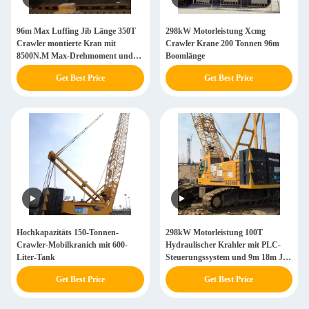
96m Max Luffing Jib Länge 350T
298kW Motorleistung Xcmg
Crawler montierte Kran mit
Crawler Krane 200 Tonnen 96m
8500N.M Max-Drehmoment und
Boomlänge
298kW Motorleistung
Get Best Price
Get Best Price
Hochkapazitäts 150-Tonnen-
298kW Motorleistung 100T
Crawler-Mobilkranich mit 600-
Hydraulischer Krahler mit PLC-
Liter-Tank
Steuerungssystem und 9m 18m Jib
Länge
Get Best Price
Get Best Price