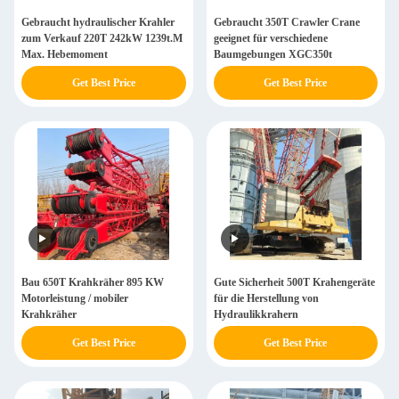
Gebraucht hydraulischer Krahler
Gebraucht 350T Crawler Crane
zum Verkauf 220T 242kW 1239t.M
geeignet für verschiedene
Max. Hebemoment
Baumgebungen XGC350t
Get Best Price
Get Best Price
Bau 650T Krahkräher 895 KW
Gute Sicherheit 500T Krahengeräte
Motorleistung / mobiler
für die Herstellung von
Krahkräher
Hydraulikkrahern
Get Best Price
Get Best Price