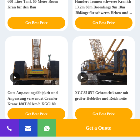
600-Liter-Tank 60-Meter-Boom-
Hundert Tonnen schwerer Kranich
Kran für den Bau
13.2m 60m Boomlänge 9m 18m
Jiblänge für schweres Heben und
reibungslosen Betrieb
Get Best Price
Get Best Price
Gute Anpassungsfähigkeit und
XGC85 85T Gebrauchtkrane mit
Anpassung verwendet Crawler
großer Hebhöhe und Reichweite
Krane 180T 80 km/h XGC180
Get Best Price
Get Best Price
Get a Quote