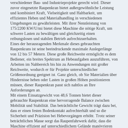
verschiedener Bau- und Industrieprojekte gerecht wird. Dieser
zuvor eingesetzte Raupenkran bietet außergewöhnliche Leistung
und kombiniert Kraft, Vielseitigkeit und Haltbarkeit, um
effizientes Heben und Materialhandling in verschiedenen
Umgebungen zu gewährleisten. Mit ihrer Nennleistung von
175/2200 KW/U/mi bietet diese Maschine die nötige Kraft, um
schwere Lasten zu bewältigen und gleichzeitig einen
reibungslosen und stabilen Betrieb aufrechtzuerhalten.
Eines der herausragenden Merkmale dieses gebrauchten
Raupenkrans ist seine beeindruckende maximale Auslegerlänge
von 12 bis 57 Metern. Diese große Reichweite ermöglicht es dem
Bediener, ein breites Spektrum an Hebeaufgaben auszuführen, von
Arbeiten im Nahbereich bis hin zu Anwendungen mit großer
Reichweite, wodurch er für Projekte unterschiedlicher
Größenordnung geeignet ist. Ganz gleich, ob Sie Materialien über
Hindernisse heben oder Lasten in großen Höhen positionieren
müssen, dieser Raupenkran passt sich nahtlos an Ihre
Anforderungen an.
Mit einem Einsatzgewicht von 48,6 Tonnen bietet dieser
gebrauchte Raupenkran eine hervorragende Balance zwischen
Mobilität und Stabilität. Das beträchtliche Gewicht trägt dazu bei,
dass er einen festen Bodenkontakt aufrechterhält und so die
Sicherheit und Präzision bei Hebevorgängen erhöht. Trotz seiner
beträchtlichen Masse sorgt das Raupenfahrwerk dafür, dass die
Maschine effizient auf unterschiedlichem Gelände manövrieren