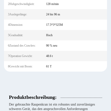
2Hubgeschwindigkeit:
128 m/min
3Auslegerlänge:
24 bis 96 m
4Dimension:
17.5*3*325M
5Gradualität:
Hoch
6Zustand des Crawlers:
90 % neu
7Operation Gewicht:
48.6 t
8Gewicht mit Boom:
61 T
Produktbeschreibung:
Der gebrauchte Raupenkran ist ein robustes und zuverlässiges
schweres Gerät, das den anspruchsvollen Anforderungen