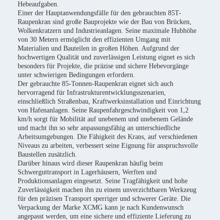
Hebeaufgaben.
Einer der Hauptanwendungsfälle für den gebrauchten 85T-
Raupenkran sind große Bauprojekte wie der Bau von Brücken,
Wolkenkratzern und Industrieanlagen. Seine maximale Hubhöhe
von 30 Metern ermöglicht den effizienten Umgang mit
Materialien und Bauteilen in großen Höhen. Aufgrund der
hochwertigen Qualität und zuverlässigen Leistung eignet es sich
besonders für Projekte, die präzise und sichere Hebevorgänge
unter schwierigen Bedingungen erfordern.
Der gebrauchte 85-Tonnen-Raupenkran eignet sich auch
hervorragend für Infrastrukturentwicklungsszenarien,
einschließlich Straßenbau, Kraftwerksinstallation und Einrichtung
von Hafenanlagen. Seine Raupenfahrgeschwindigkeit von 1,2
km/h sorgt für Mobilität auf unebenem und unebenem Gelände
und macht ihn so sehr anpassungsfähig an unterschiedliche
Arbeitsumgebungen. Die Fähigkeit des Krans, auf verschiedenen
Niveaus zu arbeiten, verbessert seine Eignung für anspruchsvolle
Baustellen zusätzlich.
Darüber hinaus wird dieser Raupenkran häufig beim
Schwerguttransport in Lagerhäusern, Werften und
Produktionsanlagen eingesetzt. Seine Tragfähigkeit und hohe
Zuverlässigkeit machen ihn zu einem unverzichtbaren Werkzeug
für den präzisen Transport sperriger und schwerer Geräte. Die
Verpackung der Marke XCMG kann je nach Kundenwunsch
angepasst werden, um eine sichere und effiziente Lieferung zu