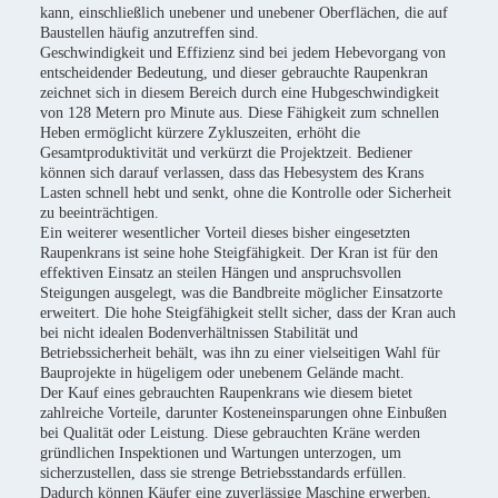
kann, einschließlich unebener und unebener Oberflächen, die auf
Baustellen häufig anzutreffen sind.
Geschwindigkeit und Effizienz sind bei jedem Hebevorgang von
entscheidender Bedeutung, und dieser gebrauchte Raupenkran
zeichnet sich in diesem Bereich durch eine Hubgeschwindigkeit
von 128 Metern pro Minute aus. Diese Fähigkeit zum schnellen
Heben ermöglicht kürzere Zykluszeiten, erhöht die
Gesamtproduktivität und verkürzt die Projektzeit. Bediener
können sich darauf verlassen, dass das Hebesystem des Krans
Lasten schnell hebt und senkt, ohne die Kontrolle oder Sicherheit
zu beeinträchtigen.
Ein weiterer wesentlicher Vorteil dieses bisher eingesetzten
Raupenkrans ist seine hohe Steigfähigkeit. Der Kran ist für den
effektiven Einsatz an steilen Hängen und anspruchsvollen
Steigungen ausgelegt, was die Bandbreite möglicher Einsatzorte
erweitert. Die hohe Steigfähigkeit stellt sicher, dass der Kran auch
bei nicht idealen Bodenverhältnissen Stabilität und
Betriebssicherheit behält, was ihn zu einer vielseitigen Wahl für
Bauprojekte in hügeligem oder unebenem Gelände macht.
Der Kauf eines gebrauchten Raupenkrans wie diesem bietet
zahlreiche Vorteile, darunter Kosteneinsparungen ohne Einbußen
bei Qualität oder Leistung. Diese gebrauchten Kräne werden
gründlichen Inspektionen und Wartungen unterzogen, um
sicherzustellen, dass sie strenge Betriebsstandards erfüllen.
Dadurch können Käufer eine zuverlässige Maschine erwerben,