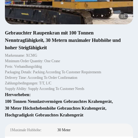
1
/
1
Gebrauchter Raupenkran mit 100 Tonnen
Nenntragfähigkeit, 30 Metern maximaler Hubhöhe und
hoher Steigfähigkeit
Markenname: XCMG
Minimum Order Quantity: One Crane
Preis: Verhandlungsfähig
Packaging Details: Packing According To Customer Requirements
Delivery Time: According To Order Confirmation
Zahlungsbedingungen: T/T, L/C
Supply Ability: Supply According To Customer Needs
Hervorheben:
100 Tonnen Nennlastvermögen Gebrauchtes Krahengerät
,
30 Meter Höchsthebenhöhe Gebrauchtes Krahengerät
,
Hochgradigkeit Gebrauchtes Krahengerät
1Maximale Hubhöhe:
30 Meter