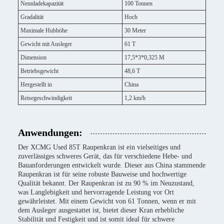
Nennladekapazität
100 Tonnen
Gradalität
Hoch
Maximale Hubhöhe
30 Meter
Gewicht mit Ausleger
61 T
Dimension
17,5*3*0,325 M
Betriebsgewicht
48,6 T
Hergestellt in
China
Reisegeschwindigkeit
1,2 km/h
Anwendungen:
Der XCMG Used 85T Raupenkran ist ein vielseitiges und
zuverlässiges schweres Gerät, das für verschiedene Hebe- und
Bauanforderungen entwickelt wurde. Dieser aus China stammende
Raupenkran ist für seine robuste Bauweise und hochwertige
Qualität bekannt. Der Raupenkran ist zu 90 % im Neuzustand,
was Langlebigkeit und hervorragende Leistung vor Ort
gewährleistet. Mit einem Gewicht von 61 Tonnen, wenn er mit
dem Ausleger ausgestattet ist, bietet dieser Kran erhebliche
Stabilität und Festigkeit und ist somit ideal für schwere