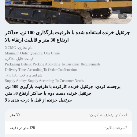
1
/
1
جرثقیل خزنده استفاده شده با ظرفیت بارگذاری 100 تن، حداکثر
ارتفاع 30 متر و قابلیت ارتقاء بالا
نام تجاری: XCMG
Minimum Order Quantity: One Crane
قیمت: قابل مذاکره
Packaging Details: Packing According To Customer Requirements
Delivery Time: According To Order Confirmation
شرایط پرداخت: T/T، L/C
Supply Ability: Supply According To Customer Needs
برجسته کردن:
جرثقیل خزنده کارکرده با ظرفیت بارگیری 100 تن
,
جرثقیل خزنده دست دوم با حداکثر ارتفاع 30 متر
,
جرثقیل خزنده از قبل با درجه بندی بالا
1حداکثر ارتفاع بلند کردن:
30 متر
2سرعت بالابر:
128 متر در دقیقه