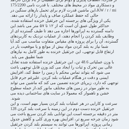
و دستکاری مواد در محیط های مختلف. با قدرت نامی 175/2200
KW / r / mi،این ماشین قدرت لازم برای تحمل بارهای سنگین در
حالی که حفظ عملکرد صاف و پایدار را ارائه می دهد.
یکی از ویژگی های برجسته این جرثقیل خزنده استفاده شده،
حداکثر طول عمق آن است که از ۱۲ تا ۵۷ متر می باشد.این
دامنه گسترده به اپراتورها اجازه می دهد تا طیف گسترده ای از
وظایف بلند کردن را انجام دهند، از عملیات نزدیک به کاربردهای
گسترده، آن را برای پروژه های مقیاس متفاوت مناسب می کند.آیا
شما نیاز به بلند کردن مواد بیش از موانع و یا موقعیت بار در
ارتفاع قابل توجهی، این جرثقیل خزنده به طور کامل به نیازهای
شما تطبیق می یابد.
با وزن عملیاتی 48.6 تن، این جرثقیل خزنده استفاده شده تعادل
عالی بین تحرک و ثبات را ایجاد می کند.وزن قابل توجهی باعث
می شود که بتواند تماس محکم با زمین را حفظ کند، افزایش
ایمنی و دقت در هنگام عملیات بلند کردن. علیرغم جرم قابل
توجهی که دارد، زیرپای خزنده تضمین می کند که ماشین می تواند
به طور موثر در زمین های مختلف مانور کند،از جمله سطوح
خشن و ناهموار که معمولا در سایت های ساختمانی دیده می
شوند.
سرعت و کارایی در هر عملیات بلند کردن بسیار مهم است، و این
جرثقیل خزنده دست دوم در این زمینه با سرعت بلند کردن 128
متر در دقیقه برجسته است.این توانایی بلند کردن سریع باعث می
شود زمان چرخه سریع تر، افزایش بهره وری کلی و کاهش جدول
زمانی پروژه. اپراتورها می توانند به سیستم بلند کردن جرثقیل