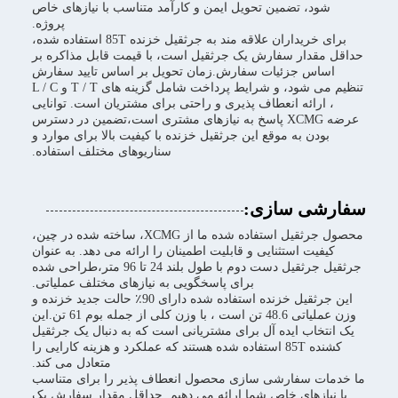
شود، تضمین تحویل ایمن و کارآمد متناسب با نیازهای خاص
پروژه.
برای خریداران علاقه مند به جرثقیل خزنده 85T استفاده شده،
حداقل مقدار سفارش یک جرثقیل است، با قیمت قابل مذاکره بر
اساس جزئیات سفارش.زمان تحویل بر اساس تایید سفارش
تنظیم می شود، و شرایط پرداخت شامل گزینه های T / T و L / C
، ارائه انعطاف پذیری و راحتی برای مشتریان است. توانایی
عرضه XCMG پاسخ به نیازهای مشتری است،تضمین در دسترس
بودن به موقع این جرثقیل خزنده با کیفیت بالا برای موارد و
سناریوهای مختلف استفاده.
سفارشی سازی:
محصول جرثقیل استفاده شده ما از XCMG، ساخته شده در چین،
کیفیت استثنایی و قابلیت اطمینان را ارائه می دهد. به عنوان
جرثقیل جرثقیل دست دوم با طول بلند 24 تا 96 متر،طراحی شده
برای پاسخگویی به نیازهای مختلف عملیاتی.
این جرثقیل خزنده استفاده شده دارای 90٪ حالت جدید خزنده و
وزن عملیاتی 48.6 تن است ، با وزن کلی از جمله بوم 61 تن.این
یک انتخاب ایده آل برای مشتریانی است که به دنبال یک جرثقیل
کشنده 85T استفاده شده هستند که عملکرد و هزینه کارایی را
متعادل می کند.
ما خدمات سفارشی سازی محصول انعطاف پذیر را برای متناسب
با نیازهای خاص شما ارائه می دهیم. حداقل مقدار سفارش یک