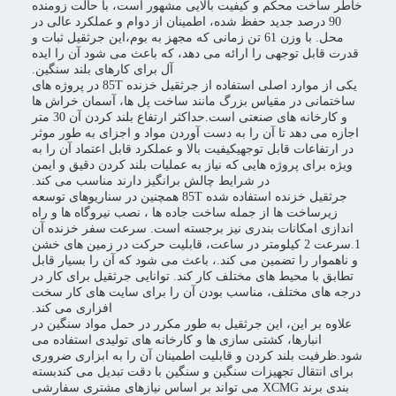
خاطر ساخت محکم و کیفیت بالایی مشهور است، با حالت زومنده
90 درصد جدید حفظ شده، اطمینان از دوام و عملکرد عالی در
محل. با وزن 61 تن زمانی که مجهز به بوم،این جرثقیل ثبات و
قدرت قابل توجهی را ارائه می دهد، که باعث می شود آن را ایده
آل برای کارهای بلند سنگین.
یکی از موارد اصلی استفاده از جرثقیل خزنده 85T در پروژه های
ساختمانی در مقیاس بزرگ مانند ساخت پل ها، آسمان خراش ها
و کارخانه های صنعتی است.حداکثر ارتفاع بلند کردن آن 30 متر
اجازه می دهد تا آن را به دست آوردن مواد و اجزای به طور موثر
در ارتفاعات قابل توجهیکیفیت بالا و عملکرد قابل اعتماد آن را به
ویژه برای پروژه هایی که نیاز به عملیات بلند کردن دقیق و ایمن
در شرایط چالش برانگیز دارند مناسب می کند.
جرثقیل خزنده استفاده شده 85T همچنین در سناریوهای توسعه
زیرساخت ها از جمله ساخت جاده ها ، نصب نیروگاه ها و راه
اندازی امکانات بندری نیز برجسته است. سرعت سفر خزنده آن
1.سرعت 2 کیلومتر در ساعت، قابلیت حرکت در زمین های خشن
و ناهموار را تضمین می کند.، باعث می شود که آن را بسیار قابل
تطابق با محیط های مختلف کار کند. توانایی جرثقیل برای کار در
درجه های مختلف، مناسب بودن آن را برای سایت های کار سخت
افزاری می کند.
علاوه بر این، این جرثقیل به طور مکرر در حمل مواد سنگین در
انبارها، کشتی سازی ها و کارخانه های تولیدی استفاده می
شود.ظرفیت بلند کردن و قابلیت اطمینان آن را به ابزاری ضروری
برای انتقال تجهیزات سنگین و سنگین با دقت تبدیل می کندبسته
بندی برند XCMG می تواند بر اساس نیازهای مشتری سفارشی