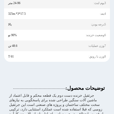
3بوم لنث:
24-96 متر
4بعد:
17.5*3*.325m
5درجه بودن:
بالا
6وضعیت خزنده:
90% نو
7وزن عملیات:
48.6 تن
8وزن با رونق:
61 T
توضیحات محصول:
جرثقیل خزنده دست دوم یک قطعه محکم و قابل اعتماد از
ماشین آلات سنگین طراحی شده برای پاسخگویی به نیازهای
سخت مختلف ساختمان و پروژه های صنعتی است.این جرثقیل
زومبی که قبلا استفاده شده است عملکرد استثنایی دارد، ترکیبی
از قدرت، انعطاف پذیری و دوام برای اطمینان از بالا بردن کارآمد