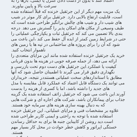
اعتماد کنند تا بدون از دست دادن کنترل یا ایمنی، بارها را به
سرعت بالا و پایین بیاورند.
یک مزیت مهم دیگر از این جرثقیل خزنده که قبلاً استفاده شده
است، قابلیت ارتفاع بالایی دارد. جرثقیل برای کار موثر در شیب
های شیب دار و شیب های چالش برانگیز طراحی شده است.که
طیف وسیعی از مکان های امکان پذیر را گسترش می دهد. درجه
بندی بالا تضمین می کند که جرثقیل ثبات و یکپارچگی عملیاتی را
حتی در شرایط زمین کمتر از ایده آل حفظ می کند ،این باعث می
شود که آن را برای پروژه های ساختمانی در تپه ها یا زمین های
ناهموار انتخاب کنید.
خرید یک جرثقیل خزنده استفاده شده مانند این مزایای متعددی را
ارائه می دهد، از جمله صرفه جویی در هزینه ها بدون قربانی
کیفیت یا عملکرد.این جرثقیل های دست دوم تحت بازرسی و
نگهداری دقیق قرار می گیرند تا اطمینان حاصل شود که آنها
مطابق با استانداردهای سخت عملیاتی هستنددر نتیجه، خریداران
می توانند یک دستگاه قابل اعتماد که عملکرد قابل مقایسه با مدل
های جدید را داشته باشد، اما با کسری از هزینه را بدست
آورند.این باعث می شود که جرثقیل زائف استفاده شده یک گزینه
جذاب برای پیمانکاران باشد، شرکت های اجاره ای و شرکت هایی
که به دنبال بهینه سازی هزینه های سرمایه خود هستند.
علاوه بر مشخصات فنی و مزایای عملیاتی، این جرثقیل خزنده
استفاده شده با توجه به راحتی و ایمنی کاربر طراحی شده
است.دید روشن از کابیناین جنبه ها برای به حداقل رساندن
خستگی اپراتور و کاهش خطر حوادث در محل کار بسیار مهم
هستند.