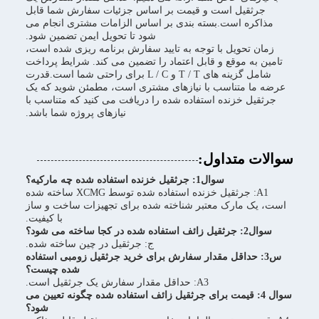
جرثقیل است و قیمت بر اساس جزئیات سفارش شما قابل
مذاکره است.بسته بندی بر اساس الزامات مشتری انجام می
شود تا تحویل ایمن تضمین شود.
زمان تحویل با توجه به تایید سفارش برنامه ریزی شده است،
تامین به موقع و قابل اعتماد را تضمین می کند. شرایط پرداخت
شامل گزینه های T / T و L / C برای راحتی شما است.قدرت
عرضه ما متناسب با نیازهای مشتری است، مطمئن شوید که یک
جرثقیل خزنده استفاده شده را دریافت می کنید که متناسب با
نیازهای پروژه شما باشد.
سوالات متداول:
سوال1: جرثقیل خزنده استفاده شده چه مارکیه؟
A1: جرثقیل خزنده استفاده شده توسط XCMG ساخته شده
است، یک مارک معتبر شناخته شده برای تجهیزات ساخت و ساز
با کیفیت.
سوال2: جرثقیل زائف استفاده شده در کجا ساخته می شود؟
ج: جرثقیل در چین ساخته شده.
س3: حداقل مقدار سفارش برای خرید جرثقیل زومبی استفاده
شده چیست؟
A3: حداقل مقدار سفارش یک جرثقیل است.
سوال 4: قیمت برای جرثقیل زائف استفاده شده چگونه تعیین می
شود؟