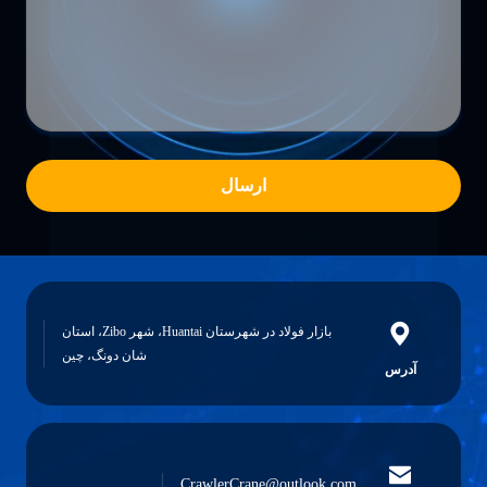
ارسال
بازار فولاد در شهرستان Huantai، شهر Zibo، استان
شان دونگ، چین
آدرس
CrawlerCrane@outlook.com