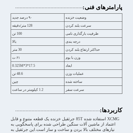
پارامترهای فنی:
وضعیت خزنده
۹۰ درصد جدید
سرعت بلند کردن
128 متر/دقیقه
ظرفیت بارگذاری نامی
100 تن
درجه بندی
بالا
حداکثر ارتفاع بلند کردن
30 متر
وزن با بوم
۶۱ ت
ابعاد
17.5*3*0.325M
عملیات وزن
48.6 تن
ساخته شده
چین
سرعت سفر
1.2 کیلومتر در ساعت
کاربردها:
XCMG استفاده شده 85T جرثقیل خزنده یک قطعه متنوع و قابل
اعتماد از ماشین آلات سنگین طراحی شده برای پاسخگویی به
نیازهای مختلف بالا بردن و ساخت و ساز است.این جرثقیل به