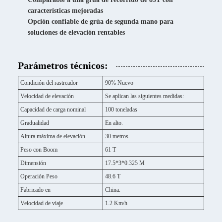
características mejoradas
Opción confiable de grúa de segunda mano para
soluciones de elevación rentables
Parámetros técnicos:
Condición del rastreador
90% Nuevo
Velocidad de elevación
Se aplican las siguientes medidas:
Capacidad de carga nominal
100 toneladas
Gradualidad
En alto.
Altura máxima de elevación
30 metros
Peso con Boom
61 T
Dimensión
17.5*3*0.325 M
Operación Peso
48.6 T
Fabricado en
China.
Velocidad de viaje
1.2 Km/h