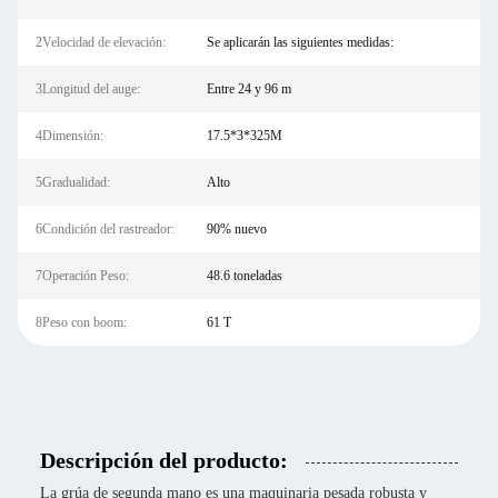
2Velocidad de elevación:
Se aplicarán las siguientes medidas:
3Longitud del auge:
Entre 24 y 96 m
4Dimensión:
17.5*3*325M
5Gradualidad:
Alto
6Condición del rastreador:
90% nuevo
7Operación Peso:
48.6 toneladas
8Peso con boom:
61 T
Descripción del producto:
La grúa de segunda mano es una maquinaria pesada robusta y