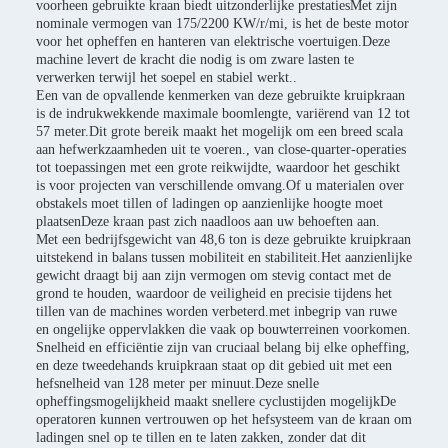
voorheen gebruikte kraan biedt uitzonderlijke prestatiesMet zijn
nominale vermogen van 175/2200 KW/r/mi, is het de beste motor
voor het opheffen en hanteren van elektrische voertuigen.Deze
machine levert de kracht die nodig is om zware lasten te
verwerken terwijl het soepel en stabiel werkt..
Een van de opvallende kenmerken van deze gebruikte kruipkraan
is de indrukwekkende maximale boomlengte, variërend van 12 tot
57 meter.Dit grote bereik maakt het mogelijk om een breed scala
aan hefwerkzaamheden uit te voeren., van close-quarter-operaties
tot toepassingen met een grote reikwijdte, waardoor het geschikt
is voor projecten van verschillende omvang.Of u materialen over
obstakels moet tillen of ladingen op aanzienlijke hoogte moet
plaatsenDeze kraan past zich naadloos aan uw behoeften aan.
Met een bedrijfsgewicht van 48,6 ton is deze gebruikte kruipkraan
uitstekend in balans tussen mobiliteit en stabiliteit.Het aanzienlijke
gewicht draagt bij aan zijn vermogen om stevig contact met de
grond te houden, waardoor de veiligheid en precisie tijdens het
tillen van de machines worden verbeterd.met inbegrip van ruwe
en ongelijke oppervlakken die vaak op bouwterreinen voorkomen.
Snelheid en efficiëntie zijn van cruciaal belang bij elke opheffing,
en deze tweedehands kruipkraan staat op dit gebied uit met een
hefsnelheid van 128 meter per minuut.Deze snelle
opheffingsmogelijkheid maakt snellere cyclustijden mogelijkDe
operatoren kunnen vertrouwen op het hefsysteem van de kraan om
ladingen snel op te tillen en te laten zakken, zonder dat dit