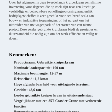
Over het algemeen is deze tweedehands kruiperkraan een slimme
investering voor degenen die op zoek zijn naar een krachtige,
veelzijdige en betrouwbare opheffingsoplossing.aanzienlijk
bedrijfsgewichtHet is zeer geschikt voor een breed scala aan
bouw- en industriële toepassingen, of het nu gaat om het
uitbreiden van uw wagenpark of het starten van een nieuw
project.Deze eerder gebruikte kruipkraan biedt de prestaties en
duurzaamheid die nodig zijn om het werk efficiënt en veilig te
doen..
Kenmerken:
Productnaam: Gebruikte kruiperkraan
Nominale laadcapaciteit: 100 ton
Maximale boomlengte: 12-57 m
Reissnelheid: 1,2 km/u
Hoge afgraderbaarheid voor uitdagende terreinen
Gewicht: 48,6 ton
Eerder gebruikte kruiper kraan in uitstekende staat
Vergelijkbaar met een 85T Crawler Crane met verbeterde
functies
Betrouwbare tweedehands kraanoptie voor