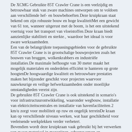
De XCMG Gebruikte 85T Crawler Crane is een veelzijdig en
betrouwbaar stuk van zware machines ontworpen om te voldoen
aan verschillende hef- en bouwbehoeften.Deze kruipkraan staat
bekend om zijn robuuste bouw en hoge kwaliteitMet een gewicht
van 61 ton, wanneer uitgerust met de boom, is het een uitstekend
voertuig voor het transport van vloeistoffen.Deze kraan biedt
aanzienlijke stabiliteit en sterkte., waardoor het ideaal is voor
zware werkzaamheden.
Een van de belangrijkste toepassingsgebieden voor de gebruikte
85T Crawler Crane is in grootschalige bouwprojecten zoals het
bouwen van bruggen, wolkenkrabbers en industriële
installaties.De maximale hefhoogte van 30 meter maakt het
mogelijk materialen en onderdelen efficiënt te hanteren op grote
hoogtenDe hoogwaardige kwaliteit en betrouwbare prestaties
maken het bijzonder geschikt voor projecten waarvoor
nauwkeurige en veilige hefwerkzaamheden onder moeilijke
omstandigheden vereist zijn.
De gebruikte 85T Crawler Crane is ook uitstekend in scenario's
voor infrastructuurontwikkeling, waaronder wegbouw, installatie
van elektriciteitscentrales en installatie van havenfaciliteiten.2
km/u zorgt voor mobiliteit op ruw en ongelijk terreinDe kraan
kan op verschillende niveaus werken, wat haar geschiktheid voor
veeleisende werkplekken verder verbetert.
Bovendien wordt deze kruipkraan vaak gebruikt bij het verwerken