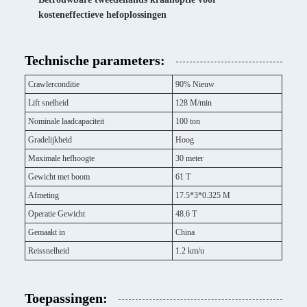
kosteneffectieve hefoplossingen
Technische parameters:
Crawlerconditie
90% Nieuw
Lift snelheid
128 M/min
Nominale laadcapaciteit
100 ton
Gradelijkheid
Hoog
Maximale hefhoogte
30 meter
Gewicht met boom
61 T
Afmeting
17.5*3*0.325 M
Operatie Gewicht
48.6 T
Gemaakt in
China
Reissnelheid
1.2 km/u
Toepassingen: