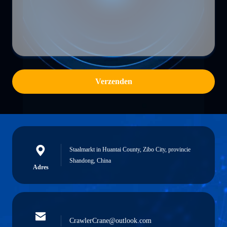
Verzenden
Staalmarkt in Huantai County, Zibo City, provincie
Shandong, China
Adres
CrawlerCrane@outlook.com