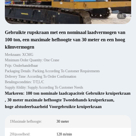
1
/
1
Gebruikte rupskraan met een nominaal laadvermogen van
100 ton, een maximale hefhoogte van 30 meter en een hoog
klimvermogen
Merknaam: XCMG
Minimum Order Quantity: One Crane
Prijs: Onderhandelbaar
Packaging Details: Packing According To Customer Requirements
Delivery Time: According To Order Confirmation
Betalingscondities: T/T,L/C
Supply Ability: Supply According To Customer Needs
Markeren:
100 ton nominale laadcapaciteit Gebruikte kruiperkraan
,
30 meter maximale hefhoogte Tweedehands kruiperkraan
,
hoge afstudeerbaarheid Voorgebruikte kruiperkraan
1Maximale hefhoogte:
30 meter
2Hijssnelheid:
128 m/min