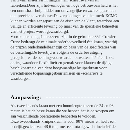
van zwaar materiaal in magazijnen, scheepswerven en
fabrieken.Door zijn hefvermogen en hoge betrouwbaarheid is het
een onmisbaar hulpmiddel om omvangrijke en zware apparatuur
met precisie te verplaatsenDe verpakkingen van het merk XCMG
kunnen worden aangepast aan de eisen van de klant, waardoor een
veilige en efficiënte levering op maat van de specifieke behoeften
van het project wordt gewaarborgd.
Voor kopers die geïnteresseerd zijn in de gebruikte 85T Crawler
Crane bedraagt de minimale orderhoeveelheid één kraan, waarbij
de prijzen onderhandelbaar zijn op basis van de specificaties van
de bestelling.De levertijd is volgens de orderbevestiging
geregeld., en de betalingsvoorwaarden omvatten T / T en L / C
opties, waardoor flexibiliteit en gemak voor klanten.de tijdige
beschikbaarheid van deze hoogwaardige kruiperkraan voor
verschillende toepassingsgebeurtenissen en -scenario's te
waarborgen.
Aanpassing:
Als tweedehands kraan met een boomlengte tussen de 24 en 96
meter, is het de beste kraan die we hebben.het is ontworpen om
aan verschillende operationele behoeften te voldoen.
Deze tweedehands kruiperkraan is voor 90% nieuw en heeft een
bedrijfsgewicht van 48,6 ton, met een totaalgewicht inclusief de