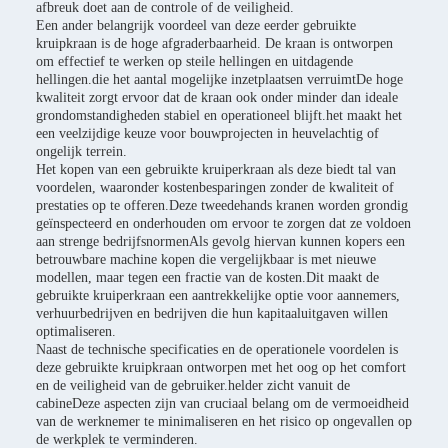
afbreuk doet aan de controle of de veiligheid.
Een ander belangrijk voordeel van deze eerder gebruikte
kruipkraan is de hoge afgraderbaarheid. De kraan is ontworpen
om effectief te werken op steile hellingen en uitdagende
hellingen.die het aantal mogelijke inzetplaatsen verruimtDe hoge
kwaliteit zorgt ervoor dat de kraan ook onder minder dan ideale
grondomstandigheden stabiel en operationeel blijft.het maakt het
een veelzijdige keuze voor bouwprojecten in heuvelachtig of
ongelijk terrein.
Het kopen van een gebruikte kruiperkraan als deze biedt tal van
voordelen, waaronder kostenbesparingen zonder de kwaliteit of
prestaties op te offeren.Deze tweedehands kranen worden grondig
geïnspecteerd en onderhouden om ervoor te zorgen dat ze voldoen
aan strenge bedrijfsnormenAls gevolg hiervan kunnen kopers een
betrouwbare machine kopen die vergelijkbaar is met nieuwe
modellen, maar tegen een fractie van de kosten.Dit maakt de
gebruikte kruiperkraan een aantrekkelijke optie voor aannemers,
verhuurbedrijven en bedrijven die hun kapitaaluitgaven willen
optimaliseren.
Naast de technische specificaties en de operationele voordelen is
deze gebruikte kruipkraan ontworpen met het oog op het comfort
en de veiligheid van de gebruiker.helder zicht vanuit de
cabineDeze aspecten zijn van cruciaal belang om de vermoeidheid
van de werknemer te minimaliseren en het risico op ongevallen op
de werkplek te verminderen.