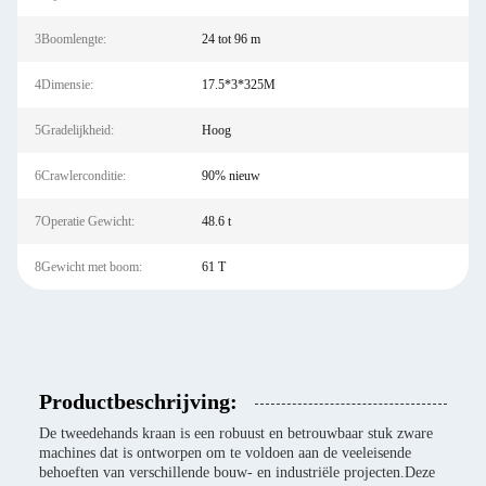
3Boomlengte:
24 tot 96 m
4Dimensie:
17.5*3*325M
5Gradelijkheid:
Hoog
6Crawlerconditie:
90% nieuw
7Operatie Gewicht:
48.6 t
8Gewicht met boom:
61 T
Productbeschrijving:
De tweedehands kraan is een robuust en betrouwbaar stuk zware
machines dat is ontworpen om te voldoen aan de veeleisende
behoeften van verschillende bouw- en industriële projecten.Deze