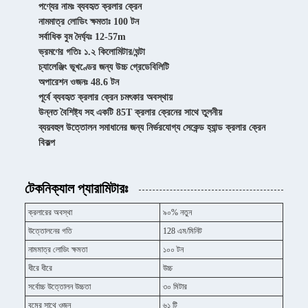
পণ্যের নামঃ ব্যবহৃত ক্রলার ক্রেন
নামমাত্র লোডিং ক্ষমতাঃ 100 টন
সর্বাধিক বুম দৈর্ঘ্যঃ 12-57m
ভ্রমণের গতিঃ ১.২ কিলোমিটার/ঘন্টা
চ্যালেঞ্জিং ভূখণ্ডের জন্য উচ্চ গ্রেডেবিলিটি
অপারেশন ওজনঃ 48.6 টন
পূর্বে ব্যবহৃত ক্রলার ক্রেন চমৎকার অবস্থায়
উন্নত বৈশিষ্ট্য সহ একটি 85T ক্রলার ক্রেনের সাথে তুলনীয়
ব্যয়বহুল উত্তোলন সমাধানের জন্য নির্ভরযোগ্য সেকেন্ড হ্যান্ড ক্রলার ক্রেন
বিকল্প
টেকনিক্যাল প্যারামিটারঃ
ক্রলারের অবস্থা
৯০% নতুন
উত্তোলনের গতি
128 এম/মিনিট
নামমাত্র লোডিং ক্ষমতা
১০০ টন
ধীরে ধীরে
উচ্চ
সর্বোচ্চ উত্তোলন উচ্চতা
৩০ মিটার
বুমের সাথে ওজন
৬১ টি