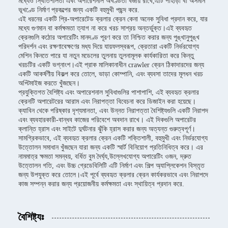
মধ্যেও স্থিতিশীলতা এবং অপারেশনাল অখণ্ডতা বজায় রাখে,এটি পাহাড়ী বা অসমান
ভূখণ্ডে নির্মাণ প্রকল্পের জন্য একটি বহুমুখী পছন্দ করে.
এই ধরনের একটি প্রি-অপারেটেড ক্রলার ক্রেন কেনা অনেক সুবিধা প্রদান করে, যার
মধ্যে গুণমান বা কর্মক্ষমতা ত্যাগ না করে খরচ সাশ্রয় অন্তর্ভুক্ত।এই ব্যবহৃত
ক্রেনগুলি কঠোর অপারেটিং মানদণ্ড পূরণ করে তা নিশ্চিত করার জন্য পুঙ্খানুপুঙ্খ
পরিদর্শন এবং রক্ষণাবেক্ষণের মধ্য দিয়ে যায়ফলস্বরূপ, ক্রেতারা একটি নির্ভরযোগ্য
মেশিন কিনতে পারে যা নতুন মডেলের তুলনায় তুলনামূলক কার্যকারিতা করে কিন্তু
খরচটির একটি ভগ্নাংশ।এই প্রাক মালিকানাধীন crawler ক্রেন ঠিকাদারদের জন্য
একটি আকর্ষণীয় বিকল্প করে তোলে, ভাড়া কোম্পানি, এবং ব্যবসা তাদের মূলধন খরচ
অপ্টিমাইজ করতে খুঁজছেন।
প্রযুক্তিগত বৈশিষ্ট্য এবং অপারেশনাল সুবিধাগুলির পাশাপাশি, এই ব্যবহৃত ক্রলার
ক্রেনটি অপারেটরের আরাম এবং নিরাপত্তা বিবেচনা করে ডিজাইন করা হয়েছে।
ক্যাবিন থেকে পরিষ্কার দৃশ্যমানতা, এবং উন্নত নিরাপত্তা বৈশিষ্ট্যগুলি একটি নিরাপদ
এবং ব্যবহারকারী-বান্ধব কাজের পরিবেশে অবদান রাখে। এই দিকগুলি অপারেটর
ক্লান্তি হ্রাস এবং সাইটে দুর্ঘটনার ঝুঁকি হ্রাস করার জন্য অত্যন্ত গুরুত্বপূর্ণ।
সামগ্রিকভাবে, এই ব্যবহৃত ক্রলার ক্রেন একটি শক্তিশালী, বহুমুখী এবং নির্ভরযোগ্য
উত্তোলন সমাধান খুঁজছেন যারা জন্য একটি স্মার্ট বিনিয়োগ প্রতিনিধিত্ব করে। এর
নামমাত্র ক্ষমতা সমন্বয়, বর্ধিত বুম দৈর্ঘ্য,উল্লেখযোগ্য অপারেটিং ওজন, দ্রুত
উত্তোলন গতি, এবং উচ্চ গ্রেডেবিলিটি এটি নির্মাণ এবং শিল্প অ্যাপ্লিকেশন বিস্তৃত
জন্য উপযুক্ত করে তোলে।এই পূর্বে ব্যবহৃত ক্রলার ক্রেন কার্যকরভাবে এবং নিরাপদে
কাজ সম্পন্ন করার জন্য প্রয়োজনীয় কর্মক্ষমতা এবং স্থায়িত্ব প্রদান করে.
বৈশিষ্ট্যঃ