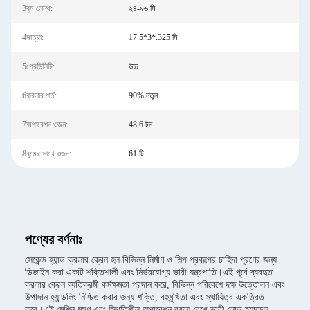
3বুম লেন্থ:
২৪-৯৬ মি
4মাত্রা:
17.5*3*.325 মি
5গ্রেডিলিটি:
উচ্চ
6ক্রলার শর্ত:
90% নতুন
7অপারেশন ওজন:
48.6 টন
8বুমের সাথে ওজন:
61 টি
পণ্যের বর্ণনাঃ
সেকেন্ড হ্যান্ড ক্রলার ক্রেন হল বিভিন্ন নির্মাণ ও শিল্প প্রকল্পের চাহিদা পূরণের জন্য
ডিজাইন করা একটি শক্তিশালী এবং নির্ভরযোগ্য ভারী যন্ত্রপাতি।এই পূর্বে ব্যবহৃত
ক্রলার ক্রেন ব্যতিক্রমী কর্মক্ষমতা প্রদান করে, বিভিন্ন পরিবেশে দক্ষ উত্তোলন এবং
উপাদান হ্যান্ডলিং নিশ্চিত করার জন্য শক্তি, বহুমুখিতা এবং স্থায়িত্ব একত্রিত
করে।এই মেশিন মসৃণ এবং স্থিতিশীল অপারেশন বজায় রেখে ভারী লোড হ্যান্ডেল