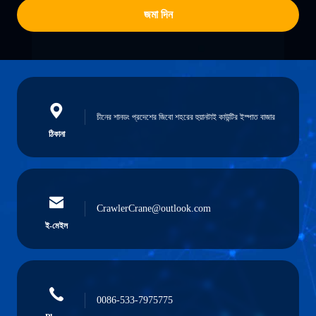
জমা দিন
চীনের শানডং প্রদেশের জিবো শহরের হুয়ানটাই কাউন্টির ইস্পাত বাজার
ঠিকানা
CrawlerCrane@outlook.com
ই-মেইল
0086-533-7975775