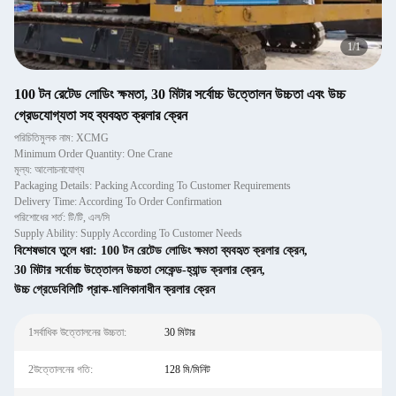
1
/
1
100 টন রেটেড লোডিং ক্ষমতা, 30 মিটার সর্বোচ্চ উত্তোলন উচ্চতা এবং উচ্চ
গ্রেডযোগ্যতা সহ ব্যবহৃত ক্রলার ক্রেন
পরিচিতিমুলক নাম: XCMG
Minimum Order Quantity: One Crane
মূল্য: আলোচনাযোগ্য
Packaging Details: Packing According To Customer Requirements
Delivery Time: According To Order Confirmation
পরিশোধের শর্ত: টি/টি, এল/সি
Supply Ability: Supply According To Customer Needs
বিশেষভাবে তুলে ধরা:
100 টন রেটেড লোডিং ক্ষমতা ব্যবহৃত ক্রলার ক্রেন
,
30 মিটার সর্বোচ্চ উত্তোলন উচ্চতা সেকেন্ড-হ্যান্ড ক্রলার ক্রেন
,
উচ্চ গ্রেডেবিলিটি প্রাক-মালিকানাধীন ক্রলার ক্রেন
1সর্বাধিক উত্তোলনের উচ্চতা:
30 মিটার
2উত্তোলনের গতি:
128 মি/মিনিট