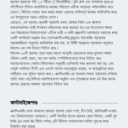
ক্রলার ভ্রমণের গতি ১.৫ মিটার।2 কিলোমিটার / ঘন্টা রুক্ষ এবং অসামান্য ভূখণ্ডে
গতিশীলতা নিশ্চিত করেবিভিন্ন কাজের পরিবেশে এটিকে অত্যন্ত অভিযোজিত করে
তোলে। বিভিন্ন গ্রেডে কাজ করার ক্ষমতা ক্রেনের চাহিদাপূর্ণ কাজের সাইটগুলির জন্য
এর উপযুক্ততা আরও বাড়িয়ে তোলে।
এছাড়াও, এই ক্রলার ক্রেনটি প্রায়শই গুদাম, জাহাজ নির্মাণ এবং উত্পাদন
কারখানাগুলিতে ভারী উপকরণ পরিচালনার জন্য ব্যবহৃত হয়।এর উত্তোলন ক্ষমতা
এবং উচ্চমানের নির্ভরযোগ্যতা এটিকে ভারী ও ভারী যন্ত্রপাতি যথার্থভাবে সরানোর জন্য
একটি অপরিহার্য সরঞ্জাম করে তোলেএক্সসিএমজি ব্র্যান্ডের প্যাকেজিং গ্রাহকের
প্রয়োজনীয়তা অনুসারে কাস্টমাইজ করা যায়, যা নির্দিষ্ট প্রকল্পের প্রয়োজন অনুসারে
নিরাপদ এবং দক্ষ বিতরণ নিশ্চিত করে।
ইউসেড ৮৫টি ক্রলার ক্রেন ক্রয় করতে আগ্রহী ক্রেতাদের জন্য ন্যূনতম অর্ডার
পরিমাণ একটি ক্রেন, যার দাম অর্ডার স্পেসিফিকেশনের উপর ভিত্তি করে
আলোচনাযোগ্য।অর্ডার নিশ্চিতকরণ অনুযায়ী ডেলিভারি সময় ব্যবস্থা করা হয়, এবং
পেমেন্ট শর্তাদিতে টি/টি এবং এল/সি অপশন অন্তর্ভুক্ত রয়েছে, যা ক্লায়েন্টদের জন্য
নমনীয়তা এবং সুবিধা প্রদান করে। এক্সসিএমজি এর সরবরাহ ক্ষমতা গ্রাহকের চাহিদার
প্রতি সাড়া দেয়,বিভিন্ন অ্যাপ্লিকেশন অনুষ্ঠান এবং দৃশ্যকল্পের জন্য এই উচ্চ মানের
ক্রলার ক্রেনের সময়মত প্রাপ্যতা নিশ্চিত করা.
কাস্টমাইজেশনঃ
এক্সসিএমজি থেকে আমাদের ব্যবহৃত ক্রলার ক্রেন পণ্য, চীন তৈরি, ব্যতিক্রমী গুণমান
এবং নির্ভরযোগ্যতা প্রস্তাব। একটি দ্বিতীয় হাতের ক্রলার ক্রেন হিসাবে, একটি বুম
দৈর্ঘ্য 24 থেকে 96 মিটার পর্যন্ত,এটি বিভিন্ন অপারেশনাল চাহিদা পূরণের জন্য
ডিজাইন করা হয়েছে.