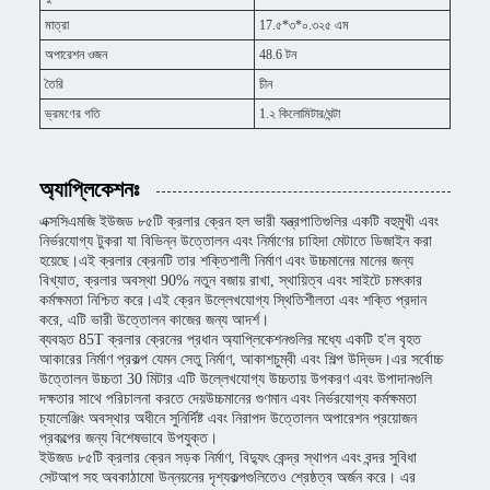
মাত্রা
17.৫*৩*০.৩২৫ এম
অপারেশন ওজন
48.6 টন
তৈরি
চীন
ভ্রমণের গতি
1.২ কিলোমিটার/ঘন্টা
অ্যাপ্লিকেশনঃ
এক্সসিএমজি ইউজড ৮৫টি ক্রলার ক্রেন হল ভারী যন্ত্রপাতিগুলির একটি বহুমুখী এবং
নির্ভরযোগ্য টুকরা যা বিভিন্ন উত্তোলন এবং নির্মাণের চাহিদা মেটাতে ডিজাইন করা
হয়েছে।এই ক্রলার ক্রেনটি তার শক্তিশালী নির্মাণ এবং উচ্চমানের মানের জন্য
বিখ্যাত, ক্রলার অবস্থা 90% নতুন বজায় রাখা, স্থায়িত্ব এবং সাইটে চমৎকার
কর্মক্ষমতা নিশ্চিত করে।এই ক্রেন উল্লেখযোগ্য স্থিতিশীলতা এবং শক্তি প্রদান
করে, এটি ভারী উত্তোলন কাজের জন্য আদর্শ।
ব্যবহৃত 85T ক্রলার ক্রেনের প্রধান অ্যাপ্লিকেশনগুলির মধ্যে একটি হ'ল বৃহত
আকারের নির্মাণ প্রকল্প যেমন সেতু নির্মাণ, আকাশচুম্বী এবং শিল্প উদ্ভিদ।এর সর্বোচ্চ
উত্তোলন উচ্চতা 30 মিটার এটি উল্লেখযোগ্য উচ্চতায় উপকরণ এবং উপাদানগুলি
দক্ষতার সাথে পরিচালনা করতে দেয়উচ্চমানের গুণমান এবং নির্ভরযোগ্য কর্মক্ষমতা
চ্যালেঞ্জিং অবস্থার অধীনে সুনির্দিষ্ট এবং নিরাপদ উত্তোলন অপারেশন প্রয়োজন
প্রকল্পের জন্য বিশেষভাবে উপযুক্ত।
ইউজড ৮৫টি ক্রলার ক্রেন সড়ক নির্মাণ, বিদ্যুৎ কেন্দ্র স্থাপন এবং বন্দর সুবিধা
সেটআপ সহ অবকাঠামো উন্নয়নের দৃশ্যকল্পগুলিতেও শ্রেষ্ঠত্ব অর্জন করে। এর