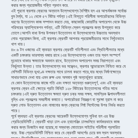
করার জন্য প্রয়োজনীয় শক্তি প্রদান করে.
এই পুরনো ক্রলার ক্রেনের অন্যতম উল্লেখযোগ্য বৈশিষ্ট্য হল এর আশ্চর্যজনক সর্বোচ্চ
বুম দৈর্ঘ্য, যা ১২ থেকে ৫৭ মিটার পর্যন্ত।এই বিস্তৃত পরিসীমা অপারেটরদের বিভিন্ন
ধরণের উত্তোলন কাজ সম্পাদন করতে দেয়, কাছাকাছি কোয়ার্টার অপারেশন থেকে উচ্চ
পরিসরের অ্যাপ্লিকেশন পর্যন্ত, এটি বিভিন্ন স্কেল প্রকল্পের জন্য উপযুক্ত করে
তোলে।আপনি বাধা উপর উপকরণ উত্তোলন বা উল্লেখযোগ্য উচ্চতায় অবস্থান
লোড প্রয়োজন কিনা, এই ক্রলার ক্রেনটি আপনার প্রয়োজনীয়তার সাথে নিখুঁতভাবে
খাপ খায়।
৪৮.৬ টন ওজনের এই ব্যবহৃত ক্রলার ক্রেনটি গতিশীলতা এবং স্থিতিশীলতার মধ্যে
একটি চমৎকার ভারসাম্য বজায় রাখে।এর উল্লেখযোগ্য ওজন তার স্থল সংস্পর্শে
দৃঢ়ভাবে থাকার ক্ষমতাকে অবদান রাখে, উত্তোলন অপারেশন সময় নিরাপত্তা এবং
নির্ভুলতা উন্নত। তার উল্লেখযোগ্য ভর সত্ত্বেও, ক্রলার আন্ডারবেস নিশ্চিত করে যে
মেশিনটি বিভিন্ন ভূখণ্ডে দক্ষতার সাথে চালনা করতে পারে,যার মধ্যে নির্মাণক্ষেত্রে
সাধারণভাবে দেখা যায় এমন রুক্ষ এবং অসমান পৃষ্ঠ অন্তর্ভুক্ত রয়েছে.
যে কোন উত্তোলনের কাজে গতি এবং দক্ষতা অত্যন্ত গুরুত্বপূর্ণ, এবং এই ব্যবহৃত
ক্রলার ক্রেন এই ক্ষেত্রে প্রতি মিনিটে ১২৮ মিটারের উত্তোলনের গতির সাথে
চমৎকার।এই দ্রুত উত্তোলন ক্ষমতা দ্রুত চক্র সময় সক্ষম, সামগ্রিক উত্পাদনশীলতা
বৃদ্ধি এবং প্রকল্পের সময়সীমা কমাতে। অপারেটররা নিয়ন্ত্রণ বা সুরক্ষা হ্রাস না করে
দ্রুত লোড উত্তোলন এবং নামানোর জন্য ক্রেনের লিফ্ট সিস্টেমের উপর নির্ভর করতে
পারে।
পূর্বে ব্যবহৃত এই ক্রলার ক্রেনের আরেকটি উল্লেখযোগ্য সুবিধা হল এর উচ্চ
গ্রেডিয়েবিলিটি। ক্রেনটি খাড়া ঢাল এবং চ্যালেঞ্জিং ঢালগুলিতে কার্যকরভাবে কাজ
করার জন্য ডিজাইন করা হয়েছে,যা সম্ভাব্য মোতায়েন সাইটের পরিসীমা প্রসারিত
করে. উচ্চ গ্রেডেবিলিটি নিশ্চিত করে যে ক্রেনটি আদর্শের চেয়ে কম স্থল অবস্থার