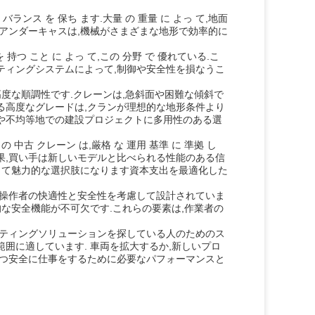
 バランス を 保ち ます.大量 の 重量 に よっ て,地面
ラー・アンダーキャスは,機械がさまざまな地形で効率的に
を 持つ こと に よっ て,この 分野 で 優れている.こ
ティングシステムによって,制御や安全性を損なうこ
度な順調性です.クレーンは,急斜面や困難な傾斜で
る高度なグレードは,クランが理想的な地形条件より
や不均等地での建設プロジェクトに多用性のある選
古 クレーン は,厳格 な 運用 基準 に 準拠 し
すその結果,買い手は新しいモデルと比べられる性能のある信
とって魅力的な選択肢になります資本支出を最適化した
,操作者の快適性と安全性を考慮して設計されていま
的な安全機能が不可欠です.これらの要素は,作業者の
フティングソリューションを探している人のためのス
囲に適しています. 車両を拡大するか,新しいプロ
かつ安全に仕事をするために必要なパフォーマンスと