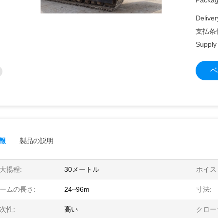
Packagi
Deliver
支払条
Supply 
ベ
報
製品の説明
大揚程:
30メートル
ホイス
ームの長さ:
24~96m
寸法:
次性:
高い
クロー