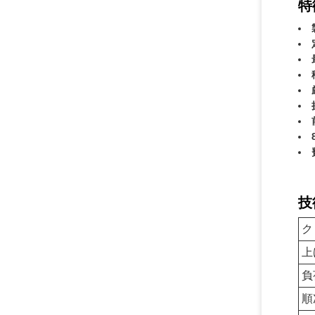
特
技
ク
上
負
順