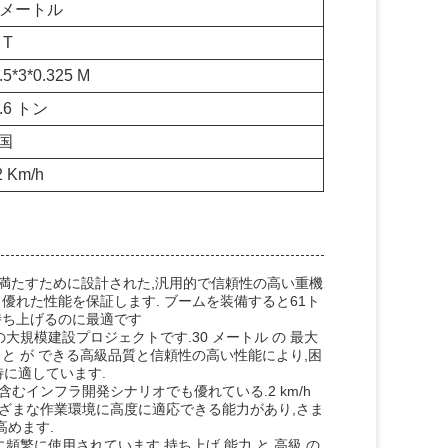
0メートル
 T
.5*3*0.325 M
8.6 トン
国
2 Km/h
ーズを満たすために設計された,汎用的で信頼性の高い重機
優れた性能を保証します. ブームを装備すると61ト
持ち上げるのに最適です
の大規模建設プロジェクトです.30 メートル の 最大
扱う こと が できる高級品質と信頼性の高い性能により,困
に適しています.
を含むインフラ開発シナリオでも優れている.2 km/h
まざまな作業環境に高度に適応できる能力があり,さま
高めます.
頻繁に使用されています.持ち上げ 能力 と 高級 の