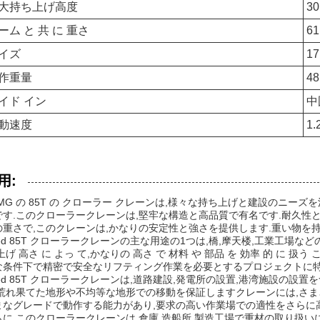
大持ち上げ高度
3
ーム と 共 に 重さ
61
イズ
17
作重量
4
イド イン
中
動速度
1.
用:
CMG の 85T の クローラー クレーンは,様々な持ち上げと建設のニ
です.このクローラークレーンは,堅牢な構造と高品質で有名です.耐久性と
の重さで,このクレーンは,かなりの安定性と強さを提供します.重い物を
ed 85T クローラークレーンの主な用途の1つは,橋,摩天楼,工業工場など
上げ 高さ に よっ て,かなりの 高さ で 材料 や 部品 を 効率 的 に 
な条件下で精密で安全なリフティング作業を必要とするプロジェクトに特
ed 85T クローラークレーンは,道路建設,発電所の設置,港湾施設の設置
,荒れ果てた地形や不均等な地形での移動を保証しますクレーンには,さ
まなグレードで動作する能力があり,要求の高い作業場での適性をさらに
らに,このクローラークレーンは,倉庫,造船所,製造工場で重材の取り扱いに