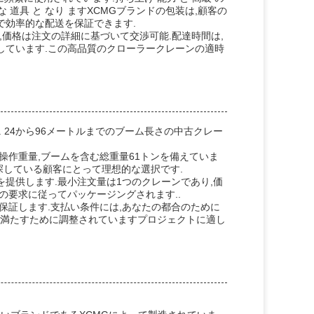
必要 な 道具 と なり ますXCMGブランドの包装は,顧客の
で効率的な配送を保証できます.
,価格は注文の詳細に基づいて交渉可能.配達時間は,
しています.この高品質のクローラークレーンの適時
 24から96メートルまでのブーム長さの中古クレー
の操作重量,ブームを含む総重量61トンを備えていま
探している顧客にとって理想的な選択です.
提供します.最小注文量は1つのクレーンであり,価
の要求に従ってパッケージングされます..
保証します.支払い条件には,あなたの都合のために
ズを満たすために調整されていますプロジェクトに適し