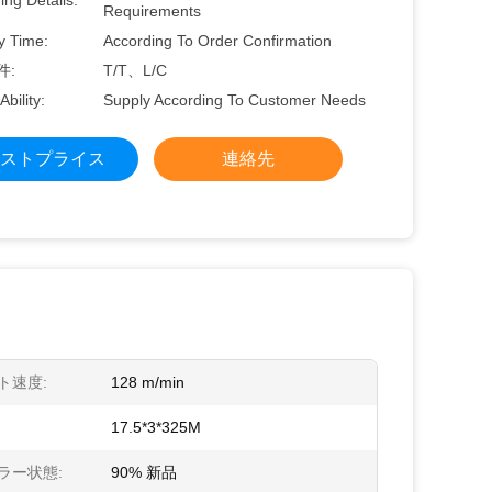
ng Details:
Requirements
y Time:
According To Order Confirmation
件:
T/T、L/C
Ability:
Supply According To Customer Needs
ストプライス
連絡先
ト速度:
128 m/min
17.5*3*325M
ラー状態:
90% 新品