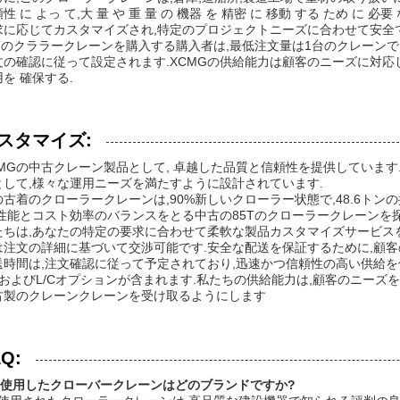
性 に よっ て,大 量 や 重 量 の 機器 を 精密 に 移動 する ため に 
求に応じてカスタマイズされ,特定のプロジェクトニーズに合わせて安全
5Tのクララークレーンを購入する購入者は,最低注文量は1台のクレーンで
文の確認に従って設定されます.XCMGの供給能力は顧客のニーズに対応
を 確保する.
スタマイズ:
CMGの中古クレーン製品として, 卓越した品質と信頼性を提供しています.
として,様々な運用ニーズを満たすように設計されています.
の古着のクローラークレーンは,90%新しいクローラー状態で,48.6トン
.性能とコスト効率のバランスをとる中古の85Tのクローラークレーンを
たちは,あなたの特定の要求に合わせて柔軟な製品カスタマイズサービスを
は注文の詳細に基づいて交渉可能です.安全な配送を保証するために,顧客
送時間は,注文確認に従って予定されており,迅速かつ信頼性の高い供給を
/TおよびL/Cオプションが含まれます.私たちの供給能力は,顧客のニー
古製のクレーンクレーンを受け取るようにします
Q:
1:使用したクローバークレーンはどのブランドですか?