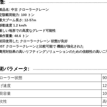
徴:
製品名: 中古 クローラークレーン
定額載荷能力: 100 トン
最大ブーム長さ: 12-57m
移動速度 1.2 km/h
厳しい地形での高度なグレード可能性
操作重量: 48.6 トン
前回使用した クローラークレーン 状態が良好
85T クローラークレーンと比較可能で 機能が強化された
費用対効果の高いリフティングソリューションのための信頼性の高い二
術パラメータ:
ローラー状態
9
げ速度
12
荷容量
1
次性
高