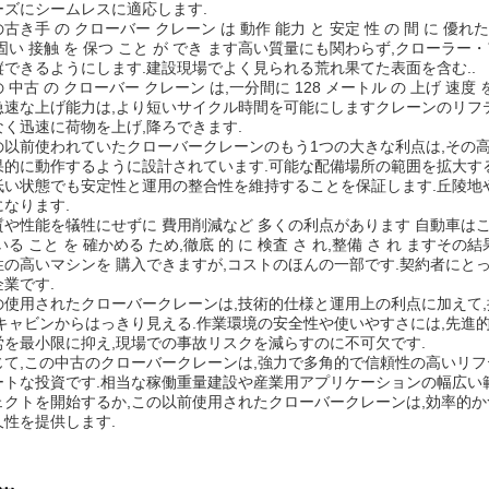
ーズにシームレスに適応します.
古き手 の クローバー クレーン は 動作 能力 と 安定 性 の 間 に 優れた
 固い 接触 を 保つ こと が でき ます高い質量にも関わらず,クロー
縦できるようにします.建設現場でよく見られる荒れ果てた表面を含む..
 中古 の クローバー クレーン は,一分間に 128 メートル の 上げ 速度 
急速な上げ能力は,より短いサイクル時間を可能にしますクレーンのリフ
なく迅速に荷物を上げ,降ろできます.
の以前使われていたクローバークレーンのもう1つの大きな利点は,その高
果的に動作するように設計されています.可能な配備場所の範囲を拡大す
低い状態でも安定性と運用の整合性を維持することを保証します.丘陵地
になります.
や性能を犠牲にせずに 費用削減など 多くの利点があります 自動車はこの 中
いる こと を 確かめる ため,徹底 的 に 検査 さ れ,整備 さ れ ま
性の高いマシンを 購入できますが,コストのほんの一部です.契約者に
企業です.
の使用されたクローバークレーンは,技術的仕様と運用上の利点に加えて
.キャビンからはっきり見える.作業環境の安全性や使いやすさには,先進
労を最小限に抑え,現場での事故リスクを減らすのに不可欠です.
じて,この中古のクローバークレーンは,強力で多角的で信頼性の高いリ
ートな投資です.相当な稼働重量建設や産業用アプリケーションの幅広い範
ェクトを開始するか,この以前使用されたクローバークレーンは,効率的
久性を提供します.