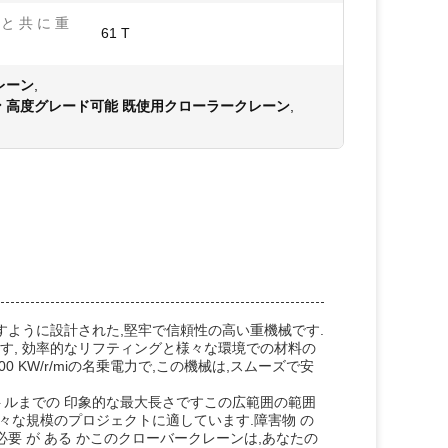
と 共 に 重
61 T
レーン
,
ン 高度グレード可能 既使用クローラークレーン
,
すように設計された,堅牢で信頼性の高い重機械です.
ます, 効率的なリフティングと様々な環境での材料の
0 KW/r/miの名乗電力で,この機械は,スムーズで安
メートルまでの 印象的な最大長さですこの広範囲の範囲
々な規模のプロジェクトに適しています.障害物 の
置く 必要 が ある かこのクローバークレーンは,あなたの