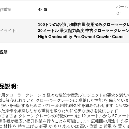
バーム 
作重量:
48.6t
さ:
100トンの名付け積載容量 使用済みクローラーク
イライト:
30メートル 最大起力高度 中古クローラークレー
High Gradeability Pre-Owned Crawler Crane
説明
品説明:
古用クローラークレーンは,様々な建設や産業プロジェクトの要求を満た
の以前 使われていた クローバー クレーンは 卓越した性能 を 備えてい
扱いを保証するために,パワー,汎用性,耐久性を組み合わせます. 175/220
した操作を維持しながら重荷を扱うために必要な強さを提供します.
の古き古き クレーン クレーンの特徴の一つは 12 メートルから 57 
,操作者が幅広い提升作業を行うことを可能にします広範囲の用途まで,様
に 材料 を 持ち上げる 必要 が あり,あるいは 高い 位置 に 荷重 を 