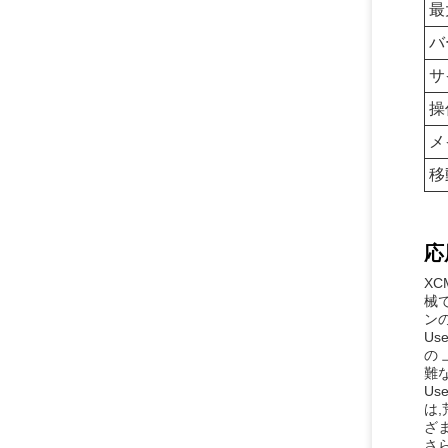
最
バ
サ
操
メ
移
応
X
械
ン
Us
の 
難
Us
は
ざ
さ