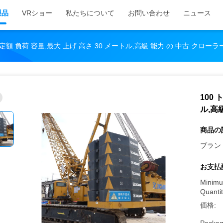
製品
VRショー
私たちについて
お問い合わせ
ニュース
の 定額 負荷 容量,最大 上げ 高さ 30 メートル,高級 能力 の 中古 クロー
100 
ル,高
商品の
ブラン
お支払
Minimu
Quantit
価格: