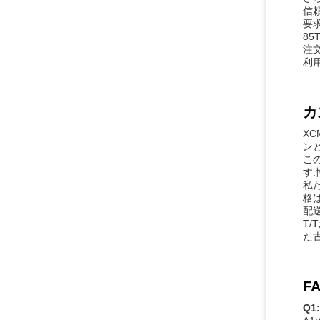
信頼
要
8
注
利用
カ
X
ン
こ
す
私
格
配
T
た
FA
Q