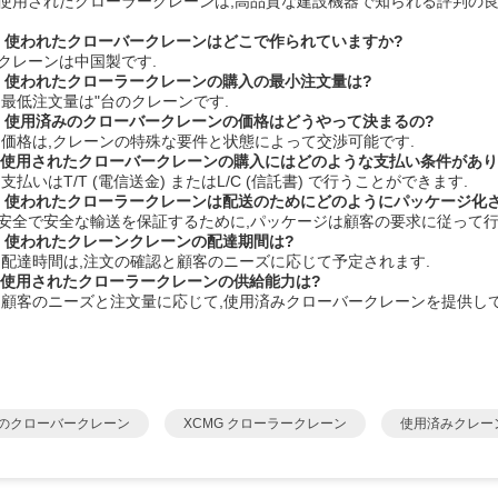
1:使用されたクローラークレーンは,高品質な建設機器で知られる評判の
2: 使われたクローバークレーンはどこで作られていますか?
:クレーンは中国製です.
3: 使われたクローラークレーンの購入の最小注文量は?
: 最低注文量は"台のクレーンです.
4: 使用済みのクローバークレーンの価格はどうやって決まるの?
4: 価格は,クレーンの特殊な要件と状態によって交渉可能です.
5:使用されたクローバークレーンの購入にはどのような支払い条件があり
: 支払いはT/T (電信送金) またはL/C (信託書) で行うことができます.
6: 使われたクローラークレーンは配送のためにどのようにパッケージ化
6:安全で安全な輸送を保証するために,パッケージは顧客の要求に従って行
7: 使われたクレーンクレーンの配達期間は?
7: 配達時間は,注文の確認と顧客のニーズに応じて予定されます.
8:使用されたクローラークレーンの供給能力は?
8: 顧客のニーズと注文量に応じて,使用済みクローバークレーンを提供して
のクローバークレーン
XCMG クローラークレーン
使用済みクレー