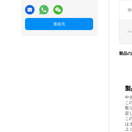
操
連絡先
ハ
製品の
製
中
こ
取り
定
こ
は
上 