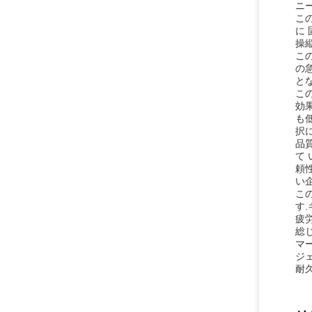
ニ
この
に
操
この
の
と
こ
効
も
択
品質
て 
頼
い
こ
す
疲
総
マ
ジ
耐