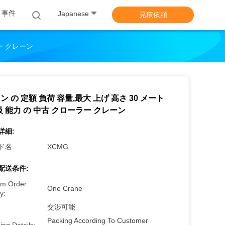
事件
Japanese
見積依頼
ラー クレーン
トン の 定額 負荷 容量,最大 上げ 高さ 30 メート
級 能力 の 中古 クローラー クレーン
詳細:
ド名:
XCMG
配送条件:
m Order
One Crane
y:
交渉可能
Packing According To Customer