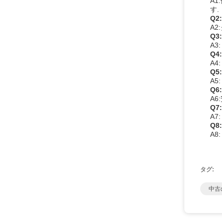
A
す.
Q
A2
Q
A3
Q
A
Q
A5
Q
A
Q
A
Q
A
タグ:
中古