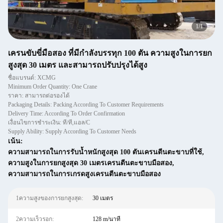
1
/
1
เครนขับขี่มือสอง ที่มีกําลังบรรทุก 100 ตัน ความสูงในการยก
สูงสุด 30 เมตร และสามารถปรับปรุงได้สูง
ชื่อแบรนด์: XCMG
Minimum Order Quantity: One Crane
ราคา: สามารถต่อรองได้
Packaging Details: Packing According To Customer Requirements
Delivery Time: According To Order Confirmation
เงื่อนไขการชำระเงิน: ที/ที,แอล/C
Supply Ability: Supply According To Customer Needs
เน้น:
ความสามารถในการรับน้ำหนักสูงสุด 100 ตันเครนตีนตะขาบที่ใช้
,
ความสูงในการยกสูงสุด 30 เมตรเครนตีนตะขาบมือสอง
,
ความสามารถในการเกรดสูงเครนตีนตะขาบมือสอง
1ความสูงของการยกสูงสุด:
30 เมตร
2ความเร็วรอก:
128 m/นาที