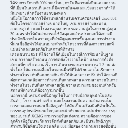
ได้รับการรักษาที่ 90% ของใหม่, การันตีความยั่งยืนและผลงาน
ที่ดีเยี่ยมในสถานที่.เครนนี้มีความมั่นคงและแข็งแรงมากทําให้
มันเหมาะสําหรับงานยกของหนัก
หนึ่งในโอกาสการใช้งานหลักสําหรับเครนครอลเลอร์ Used 85T
คือในโครงการก่อสร้างขนาดใหญ่ เช่น การสร้างสะพาน,
อาคารสูงฟ้า และโรงงานอุตสาหกรรมความสูงในการยกสูงสุด
30 เมตร ทําให้มันสามารถใช้วัสดุและส่วนประกอบได้อย่างมี
ประสิทธิภาพในความสูงที่สําคัญคุณภาพชั้นสูงและการทํางาน
ที่น่าเชื่อถือทําให้มันเหมาะสําหรับโครงการที่ต้องการการยกที่
แม่นยําและปลอดภัยในสภาพที่ท้าทาย
เครนขบวน 85T ที่ใช้งานได้ดีเยี่ยมในกรณีการพัฒนาพื้นฐาน
เช่น การก่อสร้างถนน การติดตั้งโรงงานไฟฟ้า และการตั้งตั้ง
สถานที่ท่าเรือ ความเร็วการเดินทางของเครนขบวน 1.2 กม.ต่อ
ชั่วโมง ให้ความเคลื่อนไหวผ่านพื้นที่ที่ไม่เรียบและไม่เรียบการ
ทํางานในระดับที่แตกต่างกัน ทําให้มันสามารถปรับตัวได้อย่างดี
ต่อสภาพแวดล้อมการทํางานที่หลากหลาย ความสามารถในการ
ทํางานในระดับที่หลากหลายเพิ่มความเหมาะสมของมันสําหรับ
สถานที่ทํางานที่ต้องการมากขึ้น
นอกจากนี้ เครนขับขี่นี้มักถูกใช้ในการรับมือวัสดุหนักในคลัง
สินค้า, โรงงานสร้างเรือ, และโรงงานผลิตความสามารถใน
การยกและความน่าเชื่อถือสูงทําให้มันเป็นเครื่องมือที่จําเป็นใน
การขนอุปกรณ์ขนาดใหญ่และหนักด้วยความแม่นยําการบรรจุ
ของแบรนด์ XCMG สามารถปรับแต่งตามความต้องการของ
ลูกค้า เพื่อรับประกันการจัดส่งที่ปลอดภัยและมีประสิทธิภาพ
สําหรับผู้ซื้อที่สนใจเครนคลื่น 85T มือสอง จํานวนการสั่งซื้อขั้น