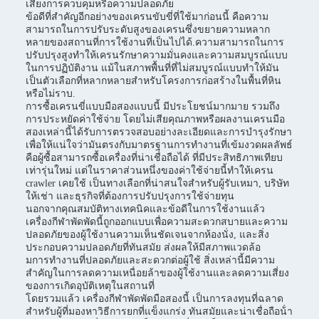
เสี่ยงการควบคุมหรือความปลอดภัย
ข้อดีที่สําคัญอีกอย่างของเครนขับขี่ที่ใช้มาก่อนนี้ คือความ
สามารถในการปรับระดับสูงของเครนซึ่งขยายความหลาก
หลายของสถานที่การใช้งานที่เป็นไปได้.ความสามารถในการ
ปรับปรุงสูงทําให้เครนรักษาความมั่นคงและความสมบูรณ์แบบ
ในการปฏิบัติงาน แม้ในสภาพพื้นที่ที่ไม่สมบูรณ์แบบทําให้มัน
เป็นตัวเลือกที่หลากหลายสําหรับโครงการก่อสร้างในพื้นที่หิน
หรือไม่ราบ.
การซื้อเครนขี่แบบมือสองแบบนี้ มีประโยชน์มากมาย รวมถึง
การประหยัดค่าใช้จ่าย โดยไม่เสียคุณภาพหรือผลงานเครนมือ
สองเหล่านี้ได้รับการตรวจสอบอย่างละเอียดและการบํารุงรักษา
เพื่อให้แน่ใจว่ามันตรงกับมาตรฐานการทํางานที่เข้มงวดผลลัพธ์
คือผู้ซื้อสามารถซื้อเครื่องที่น่าเชื่อถือได้ ที่มีประสิทธิภาพเทียบ
เท่ารุ่นใหม่ แต่ในราคาส่วนหนึ่งของค่าใช้จ่ายนี้ทําให้เครน
crawler เคยใช้ เป็นทางเลือกที่น่าสนใจสําหรับผู้รับเหมา, บริษัท
ให้เช่า และธุรกิจที่ต้องการปรับปรุงการใช้จ่ายทุน
นอกจากคุณสมบัติทางเทคนิคและข้อดีในการใช้งานแล้ว
เครื่องกีฬาพัดพัดนี้ถูกออกแบบเพื่อความสะดวกสบายและความ
ปลอดภัยของผู้ใช้งานความเห็นชัดเจนจากห้องนั่ง, และสิ่ง
ประกอบความปลอดภัยที่ทันสมัย ส่งผลให้มีสภาพแวดล้อ
มการทํางานที่ปลอดภัยและสะดวกต่อผู้ใช้ สิ่งเหล่านี้มีความ
สําคัญในการลดความเหนื่อยล้าของผู้ใช้งานและลดความเสี่ยง
ของการเกิดอุบัติเหตุในสถานที่
โดยรวมแล้ว เครื่องกีฬาพัดพัดมือสองนี้ เป็นการลงทุนที่ฉลาด
สําหรับผู้ที่มองหาวิธีการยกที่แข็งแกร่ง ทันสมัยและน่าเชื่อถือน้ํา