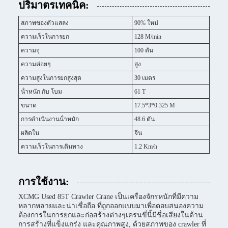
ปริมาตรเทคนิค:
สภาพของตัวแสลง
90% ใหม่
ความเร็วในการยก
128 M/min
ความจุ
100 ตัน
ความค่อยๆ
สูง
ความสูงในการยกสูงสุด
30 เมตร
น้ําหนัก กับ โบม
61 T
ขนาด
17.5*3*0.325 M
การดําเนินงานน้ําหนัก
48.6 ตัน
ผลิตใน
จีน
ความเร็วในการเดินทาง
1.2 Km/h
การใช้งาน:
XCMG Used 85T Crawler Crane เป็นเครื่องจักรหนักที่มีความ
หลากหลายและน่าเชื่อถือ ที่ถูกออกแบบมาเพื่อตอบสนองความ
ต้องการในการยกและก่อสร้างต่างๆเครนขี่นี้มีชื่อเสียงในด้าน
การสร้างที่แข็งแกร่ง และคุณภาพสูง, ด้วยสภาพของ crawler ที่