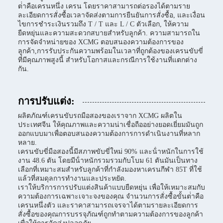
ต่ําคือเครนหนึ่ง เครน โดยราคาสามารถต่อรองได้ตามราย
ละเอียดการสั่งซื้อเวลาจัดส่งตามการยืนยันการสั่งซื้อ, และเงื่อน
ไขการชําระเงินรวมถึง T / T และ L / C ตัวเลือก, ให้ความ
ยืดหยุ่นและความสะดวกสบายสําหรับลูกค้า. ความสามารถใน
การจัดจําหน่ายของ XCMG ตอบสนองความต้องการของ
ลูกค้า,การรับประกันความพร้อมในเวลาที่ถูกต้องของเครนขับขี่
ที่มีคุณภาพสูงนี้ สําหรับโอกาสและกรณีการใช้งานที่แตกต่าง
กัน.
การปรับแต่ง:
ผลิตภัณฑ์เครนขับรถมือสองของเราจาก XCMG ผลิตใน
ประเทศจีน ให้คุณภาพและความน่าเชื่อถืออย่างยอดเยี่ยมมันถูก
ออกแบบมาเพื่อตอบสนองความต้องการการดําเนินงานที่หลาก
หลาย.
เครนขับขี่มือสองนี้มีสภาพขับขี่ใหม่ 90% และน้ําหนักในการใช้
งาน 48.6 ตัน โดยมีน้ําหนักรวมรวมกับโบม 61 ตันมันเป็นทาง
เลือกที่เหมาะสมสําหรับลูกค้าที่กําลังมองหาเครนกีฬา 85T ที่ใช้
แล้วที่สมดุลการทํางานและประหยัด.
เราให้บริการการปรับแต่งสินค้าแบบยืดหยุ่น เพื่อให้เหมาะสมกับ
ความต้องการเฉพาะเจาะจงของคุณ จํานวนการสั่งซื้อขั้นต่ําคือ
เครนหนึ่งตัว และราคาสามารถเจรจาได้ตามรายละเอียดการ
สั่งซื้อของคุณการบรรจุภัณฑ์ถูกทําตามความต้องการของลูกค้า