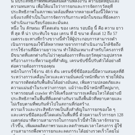
นี้ มีประสิทธิภาพที่พิเศษผสมผสานพลังงาน ความยืดหยุ่นและ
ความทนทาน เพื่อให้แน่ใจว่าการยกและการจัดการวัสดุที่
ประสิทธิภาพในสภาพแวดล้อมที่หลากหลายเครื่องนี้ให้ความ
แข็งแรงที่จําเป็นในการจัดการกับภาระหนักในขณะที่ยังคงกา
รดําเนินงานเรียบร้อยและมั่นคง.
หนึ่ง ใน ลักษณะ ที่โดดเด่น ของ เครน รอบมือ นี้ คือ ความ ยาว
ที่ สุด ที่ น่า ประทับใจ ของ เครน ที่ มี ขนาด ตั้งแต่ 12 ถึง 57
เมตรระยะทางที่กว้างขวางนี้ทําให้ผู้ประกอบการสามารถดํา
เนินการยกของใช้ได้หลากหลายจากการดําเนินงานใกล้ชิดถึง
การใช้งานที่มีความยาวนาน ทําให้มันเหมาะสําหรับโครงการที่
มีขนาดที่แตกต่างกันไม่ว่าคุณต้องการที่จะยกวัสดุผ่านอุปสรรค
หรือวางภาระที่ความสูงที่สําคัญ, เครนขับขี่นี้ปรับตัวได้อย่างดี
ต่อความต้องการของคุณ
หนักในการใช้งาน 48.6 ตัน เครนขี่ขี่ขี่มือสองนี้มีความสมดุลที่ดี
ระหว่างการเคลื่อนไหวและความมั่นคงน้ําหนักที่มาก ช่วยให้มัน
สามารถติดต่อกับพื้นดินได้อย่างมั่นคง, เพิ่มความปลอดภัยและ
ความแม่นยําในระหว่างการยก. แม้ว่าจะมีน้ําหนักที่ใหญ่มาก,
ราคารถยนต์ crawler ทําให้เครื่องสามารถเคลื่อนไหวได้อย่างมี
ประสิทธิภาพในพื้นที่ที่แตกต่างกันรวมถึงพื้นผิวที่หยาบคายและ
ไม่เรียบตามที่พบกันทั่วไปในสถานที่ก่อสร้าง.
ความเร็วและประสิทธิภาพเป็นสิ่งสําคัญในการยกของใด ๆ
และเครนขี่มือสองนี้โดดเด่นในพื้นที่นี้ ด้วยความเร็วการยก 128
เมตรต่อนาทีความสามารถในการยกเร็วนี้ทําให้เวลาจักรยาน
เร็วขึ้น, เพิ่มผลผลิตภาพรวมและลดกําหนดเวลาโครงการ ผู้ใช้
งานสามารถพึ่งพาการยกและลดภาระได้อย่างรวดเร็วโดยไม่