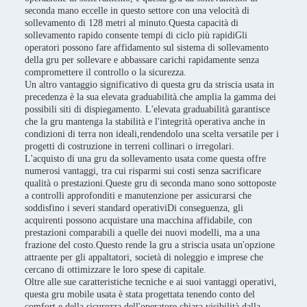
seconda mano eccelle in questo settore con una velocità di
sollevamento di 128 metri al minuto.Questa capacità di
sollevamento rapido consente tempi di ciclo più rapidiGli
operatori possono fare affidamento sul sistema di sollevamento
della gru per sollevare e abbassare carichi rapidamente senza
compromettere il controllo o la sicurezza.
Un altro vantaggio significativo di questa gru da striscia usata in
precedenza è la sua elevata graduabilità.che amplia la gamma dei
possibili siti di dispiegamento. L'elevata graduabilità garantisce
che la gru mantenga la stabilità e l'integrità operativa anche in
condizioni di terra non ideali,rendendolo una scelta versatile per i
progetti di costruzione in terreni collinari o irregolari.
L'acquisto di una gru da sollevamento usata come questa offre
numerosi vantaggi, tra cui risparmi sui costi senza sacrificare
qualità o prestazioni.Queste gru di seconda mano sono sottoposte
a controlli approfonditi e manutenzione per assicurarsi che
soddisfino i severi standard operativiDi conseguenza, gli
acquirenti possono acquistare una macchina affidabile, con
prestazioni comparabili a quelle dei nuovi modelli, ma a una
frazione del costo.Questo rende la gru a striscia usata un'opzione
attraente per gli appaltatori, società di noleggio e imprese che
cercano di ottimizzare le loro spese di capitale.
Oltre alle sue caratteristiche tecniche e ai suoi vantaggi operativi,
questa gru mobile usata è stata progettata tenendo conto del
comfort e della sicurezza dell'operatore.chiara visibilità dalla