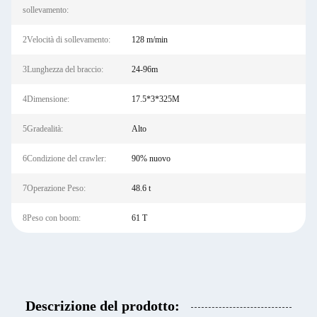
sollevamento:
2Velocità di sollevamento:
128 m/min
3Lunghezza del braccio:
24-96m
4Dimensione:
17.5*3*325M
5Gradealità:
Alto
6Condizione del crawler:
90% nuovo
7Operazione Peso:
48.6 t
8Peso con boom:
61 T
Descrizione del prodotto: