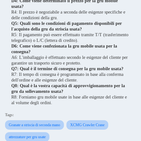
D4: Come viene determinato il prezzo per la gru mobile
usata?
R4: Il prezzo è negoziabile a seconda delle esigenze specifiche e
delle condizioni della gru.
Q5: Quali sono le condizioni di pagamento disponibili per
l'acquisto della gru da striscia usata?
R5: Il pagamento può essere effettuato tramite T/T (trasferimento
telegrafico) o L/C (lettera di credito).
D6: Come viene confezionata la gru mobile usata per la
consegna?
A6: L'imballaggio è effettuato secondo le esigenze del cliente per
garantire un trasporto sicuro e protetto.
Q7: Qual è il termine di consegna per la gru mobile usata?
R7: Il tempo di consegna è programmato in base alla conferma
dell'ordine e alle esigenze del cliente.
Q8: Qual è la vostra capacità di approvvigionamento per la
gru da sollevamento usata?
R8: Forniamo gru mobile usate in base alle esigenze del cliente e
al volume degli ordini.
Tags:
Granate a striscia di seconda mano
XCMG Crawler Crane
attrezzature per gru usate