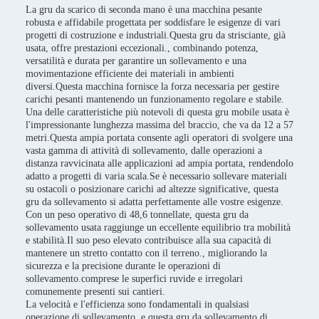
La gru da scarico di seconda mano è una macchina pesante
robusta e affidabile progettata per soddisfare le esigenze di vari
progetti di costruzione e industriali.Questa gru da strisciante, già
usata, offre prestazioni eccezionali., combinando potenza,
versatilità e durata per garantire un sollevamento e una
movimentazione efficiente dei materiali in ambienti
diversi.Questa macchina fornisce la forza necessaria per gestire
carichi pesanti mantenendo un funzionamento regolare e stabile.
Una delle caratteristiche più notevoli di questa gru mobile usata è
l'impressionante lunghezza massima del braccio, che va da 12 a 57
metri.Questa ampia portata consente agli operatori di svolgere una
vasta gamma di attività di sollevamento, dalle operazioni a
distanza ravvicinata alle applicazioni ad ampia portata, rendendolo
adatto a progetti di varia scala.Se è necessario sollevare materiali
su ostacoli o posizionare carichi ad altezze significative, questa
gru da sollevamento si adatta perfettamente alle vostre esigenze.
Con un peso operativo di 48,6 tonnellate, questa gru da
sollevamento usata raggiunge un eccellente equilibrio tra mobilità
e stabilità.Il suo peso elevato contribuisce alla sua capacità di
mantenere un stretto contatto con il terreno., migliorando la
sicurezza e la precisione durante le operazioni di
sollevamento.comprese le superfici ruvide e irregolari
comunemente presenti sui cantieri.
La velocità e l'efficienza sono fondamentali in qualsiasi
operazione di sollevamento, e questa gru da sollevamento di