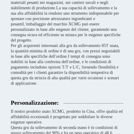
materiali pesanti nei magazzini, nei cantieri navali e negli
stabilimenti di produzione.La sua capacità di sollevamento e la
sua alta affidabilità la rendono uno strumento indispensabile per
spostare con precisione attrezzature ingombranti e
pesantiL'imballaggio del marchio XCMG può essere
personalizzato in base alle esigenze del cliente, garantendo una
consegna sicura ed efficiente su misura per le esigenze specifiche
del progetto.
Per gli acquirenti interessati alla gru da sollevamento 85T usata,
la quantità minima di ordine è di una gru, con prezzi negoziabili
in base alle specifiche dell'ordine.I tempi di consegna sono
stabiliti in base alla conferma dell'ordine, e le condizioni di
pagamento includono opzioni T/T e L/C, fornendo flessibilità e
comodità per i clienti.garantire la disponibilità tempestiva di
questa gru da striscia di alta qualità per varie occasioni e scenari
di applicazione.
Personalizzazione:
Il nostro prodotto usato XCMG, prodotto in Cina, offre qualità ed
affidabilità eccezionali.è progettato per soddisfare le diverse
esigenze operative.
Questa gru da sollevamento di seconda mano è in condizioni di
nuovo sollevamento del 90% e ha un peso operativo di 48,6