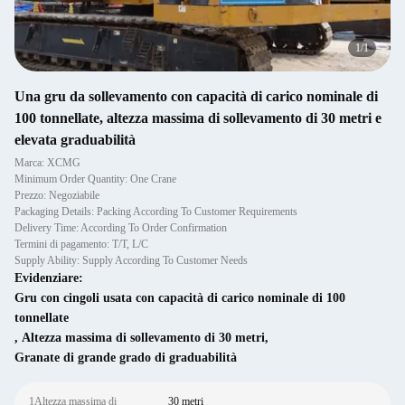
1
/
1
Una gru da sollevamento con capacità di carico nominale di
100 tonnellate, altezza massima di sollevamento di 30 metri e
elevata graduabilità
Marca: XCMG
Minimum Order Quantity: One Crane
Prezzo: Negoziabile
Packaging Details: Packing According To Customer Requirements
Delivery Time: According To Order Confirmation
Termini di pagamento: T/T, L/C
Supply Ability: Supply According To Customer Needs
Evidenziare:
Gru con cingoli usata con capacità di carico nominale di 100
tonnellate
,
Altezza massima di sollevamento di 30 metri
,
Granate di grande grado di graduabilità
1Altezza massima di
30 metri