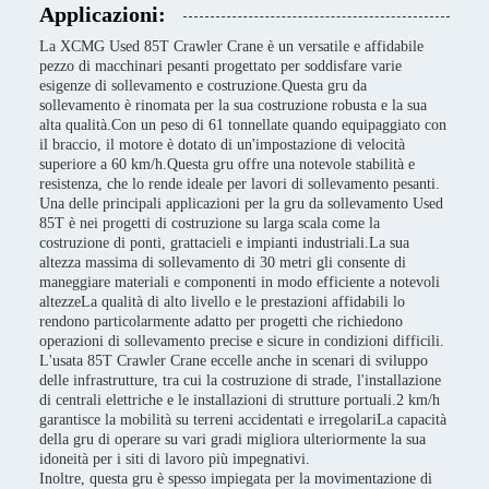
Applicazioni:
La XCMG Used 85T Crawler Crane è un versatile e affidabile
pezzo di macchinari pesanti progettato per soddisfare varie
esigenze di sollevamento e costruzione.Questa gru da
sollevamento è rinomata per la sua costruzione robusta e la sua
alta qualità.Con un peso di 61 tonnellate quando equipaggiato con
il braccio, il motore è dotato di un'impostazione di velocità
superiore a 60 km/h.Questa gru offre una notevole stabilità e
resistenza, che lo rende ideale per lavori di sollevamento pesanti.
Una delle principali applicazioni per la gru da sollevamento Used
85T è nei progetti di costruzione su larga scala come la
costruzione di ponti, grattacieli e impianti industriali.La sua
altezza massima di sollevamento di 30 metri gli consente di
maneggiare materiali e componenti in modo efficiente a notevoli
altezzeLa qualità di alto livello e le prestazioni affidabili lo
rendono particolarmente adatto per progetti che richiedono
operazioni di sollevamento precise e sicure in condizioni difficili.
L'usata 85T Crawler Crane eccelle anche in scenari di sviluppo
delle infrastrutture, tra cui la costruzione di strade, l'installazione
di centrali elettriche e le installazioni di strutture portuali.2 km/h
garantisce la mobilità su terreni accidentati e irregolariLa capacità
della gru di operare su vari gradi migliora ulteriormente la sua
idoneità per i siti di lavoro più impegnativi.
Inoltre, questa gru è spesso impiegata per la movimentazione di