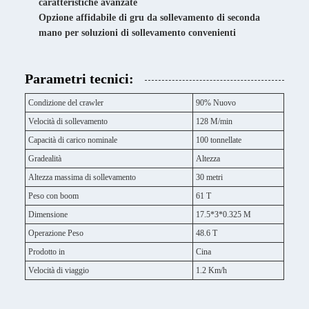
caratteristiche avanzate
Opzione affidabile di gru da sollevamento di seconda
mano per soluzioni di sollevamento convenienti
Parametri tecnici:
Condizione del crawler
90% Nuovo
Velocità di sollevamento
128 M/min
Capacità di carico nominale
100 tonnellate
Gradealità
Altezza
Altezza massima di sollevamento
30 metri
Peso con boom
61 T
Dimensione
17.5*3*0.325 M
Operazione Peso
48.6 T
Prodotto in
Cina
Velocità di viaggio
1.2 Km/h