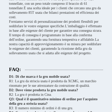
tonnellate, con un peso totale compreso il braccio di 61
tonnellate.È una scelta ideale per i clienti che cercano una gru da
sollevamento 85T usata che bilanci prestazioni ed efficienza dei
costi.
Forniamo servizi di personalizzazione dei prodotti flessibili per
soddisfare le vostre esigenze specifiche.L'imballaggio è effettuato
in base alle esigenze del cliente per garantire una consegna sicura.
Il tempo di consegna è programmato in base alla conferma
dell'ordine, garantendo una fornitura tempestiva e affidabile.La
nostra capacità di approvvigionamento è su misura per soddisfare
le esigenze dei clienti, garantendo la ricezione della gru da
sollevamento usata che si adatta alle esigenze del progetto.
FAQ:
D1: Di che marca è la gru mobile usata?
R1: La gru da striscia usata è prodotta da XCMG, un marchio
rinomato per le sue attrezzature da costruzione di qualità.
D2: Dove viene prodotta la gru mobile usata?
R2: La gru è prodotta in Cina.
Q3: Qual è il quantitativo minimo di ordine per l'acquisto
della gru a striscia usata?
R3: Il numero minimo di ordini è di una gru.