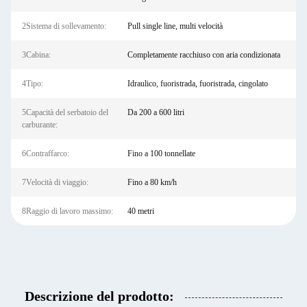
2Sistema di sollevamento:
Pull single line, multi velocità
3Cabina:
Completamente racchiuso con aria condizionata
4Tipo:
Idraulico, fuoristrada, fuoristrada, cingolato
5Capacità del serbatoio del
Da 200 a 600 litri
carburante:
6Contraffarco:
Fino a 100 tonnellate
7Velocità di viaggio:
Fino a 80 km/h
8Raggio di lavoro massimo:
40 metri
Descrizione del prodotto: