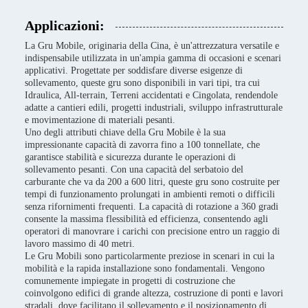
Applicazioni:
La Gru Mobile, originaria della Cina, è un'attrezzatura versatile e
indispensabile utilizzata in un'ampia gamma di occasioni e scenari
applicativi. Progettate per soddisfare diverse esigenze di
sollevamento, queste gru sono disponibili in vari tipi, tra cui
Idraulica, All-terrain, Terreni accidentati e Cingolata, rendendole
adatte a cantieri edili, progetti industriali, sviluppo infrastrutturale
e movimentazione di materiali pesanti.
Uno degli attributi chiave della Gru Mobile è la sua
impressionante capacità di zavorra fino a 100 tonnellate, che
garantisce stabilità e sicurezza durante le operazioni di
sollevamento pesanti. Con una capacità del serbatoio del
carburante che va da 200 a 600 litri, queste gru sono costruite per
tempi di funzionamento prolungati in ambienti remoti o difficili
senza rifornimenti frequenti. La capacità di rotazione a 360 gradi
consente la massima flessibilità ed efficienza, consentendo agli
operatori di manovrare i carichi con precisione entro un raggio di
lavoro massimo di 40 metri.
Le Gru Mobili sono particolarmente preziose in scenari in cui la
mobilità e la rapida installazione sono fondamentali. Vengono
comunemente impiegate in progetti di costruzione che
coinvolgono edifici di grande altezza, costruzione di ponti e lavori
stradali, dove facilitano il sollevamento e il posizionamento di