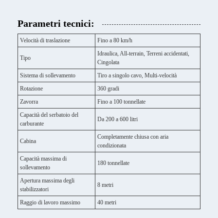
Parametri tecnici:
Velocità di traslazione
Fino a 80 km/h
Idraulica, All-terrain, Terreni accidentati,
Tipo
Cingolata
Sistema di sollevamento
Tiro a singolo cavo, Multi-velocità
Rotazione
360 gradi
Zavorra
Fino a 100 tonnellate
Capacità del serbatoio del
Da 200 a 600 litri
carburante
Completamente chiusa con aria
Cabina
condizionata
Capacità massima di
180 tonnellate
sollevamento
Apertura massima degli
8 metri
stabilizzatori
Raggio di lavoro massimo
40 metri