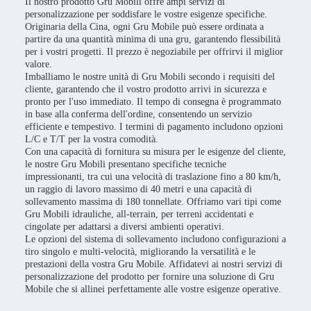
Il nostro prodotto Gru Mobili offre ampi servizi di
personalizzazione per soddisfare le vostre esigenze specifiche.
Originaria della Cina, ogni Gru Mobile può essere ordinata a
partire da una quantità minima di una gru, garantendo flessibilità
per i vostri progetti. Il prezzo è negoziabile per offrirvi il miglior
valore.
Imballiamo le nostre unità di Gru Mobili secondo i requisiti del
cliente, garantendo che il vostro prodotto arrivi in sicurezza e
pronto per l'uso immediato. Il tempo di consegna è programmato
in base alla conferma dell'ordine, consentendo un servizio
efficiente e tempestivo. I termini di pagamento includono opzioni
L/C e T/T per la vostra comodità.
Con una capacità di fornitura su misura per le esigenze del cliente,
le nostre Gru Mobili presentano specifiche tecniche
impressionanti, tra cui una velocità di traslazione fino a 80 km/h,
un raggio di lavoro massimo di 40 metri e una capacità di
sollevamento massima di 180 tonnellate. Offriamo vari tipi come
Gru Mobili idrauliche, all-terrain, per terreni accidentati e
cingolate per adattarsi a diversi ambienti operativi.
Le opzioni del sistema di sollevamento includono configurazioni a
tiro singolo e multi-velocità, migliorando la versatilità e le
prestazioni della vostra Gru Mobile. Affidatevi ai nostri servizi di
personalizzazione del prodotto per fornire una soluzione di Gru
Mobile che si allinei perfettamente alle vostre esigenze operative.