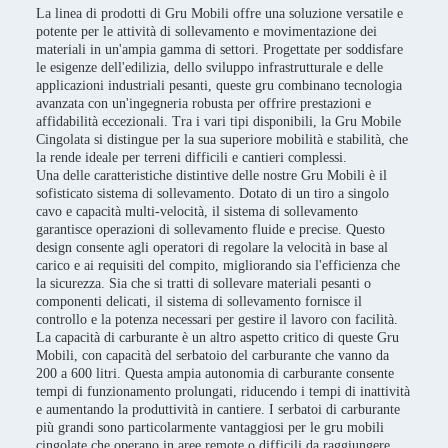
La linea di prodotti di Gru Mobili offre una soluzione versatile e
potente per le attività di sollevamento e movimentazione dei
materiali in un'ampia gamma di settori. Progettate per soddisfare
le esigenze dell'edilizia, dello sviluppo infrastrutturale e delle
applicazioni industriali pesanti, queste gru combinano tecnologia
avanzata con un'ingegneria robusta per offrire prestazioni e
affidabilità eccezionali. Tra i vari tipi disponibili, la Gru Mobile
Cingolata si distingue per la sua superiore mobilità e stabilità, che
la rende ideale per terreni difficili e cantieri complessi.
Una delle caratteristiche distintive delle nostre Gru Mobili è il
sofisticato sistema di sollevamento. Dotato di un tiro a singolo
cavo e capacità multi-velocità, il sistema di sollevamento
garantisce operazioni di sollevamento fluide e precise. Questo
design consente agli operatori di regolare la velocità in base al
carico e ai requisiti del compito, migliorando sia l'efficienza che
la sicurezza. Sia che si tratti di sollevare materiali pesanti o
componenti delicati, il sistema di sollevamento fornisce il
controllo e la potenza necessari per gestire il lavoro con facilità.
La capacità di carburante è un altro aspetto critico di queste Gru
Mobili, con capacità del serbatoio del carburante che vanno da
200 a 600 litri. Questa ampia autonomia di carburante consente
tempi di funzionamento prolungati, riducendo i tempi di inattività
e aumentando la produttività in cantiere. I serbatoi di carburante
più grandi sono particolarmente vantaggiosi per le gru mobili
cingolate che operano in aree remote o difficili da raggiungere