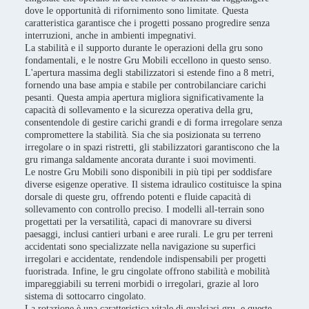
dove le opportunità di rifornimento sono limitate. Questa
caratteristica garantisce che i progetti possano progredire senza
interruzioni, anche in ambienti impegnativi.
La stabilità e il supporto durante le operazioni della gru sono
fondamentali, e le nostre Gru Mobili eccellono in questo senso.
L'apertura massima degli stabilizzatori si estende fino a 8 metri,
fornendo una base ampia e stabile per controbilanciare carichi
pesanti. Questa ampia apertura migliora significativamente la
capacità di sollevamento e la sicurezza operativa della gru,
consentendole di gestire carichi grandi e di forma irregolare senza
compromettere la stabilità. Sia che sia posizionata su terreno
irregolare o in spazi ristretti, gli stabilizzatori garantiscono che la
gru rimanga saldamente ancorata durante i suoi movimenti.
Le nostre Gru Mobili sono disponibili in più tipi per soddisfare
diverse esigenze operative. Il sistema idraulico costituisce la spina
dorsale di queste gru, offrendo potenti e fluide capacità di
sollevamento con controllo preciso. I modelli all-terrain sono
progettati per la versatilità, capaci di manovrare su diversi
paesaggi, inclusi cantieri urbani e aree rurali. Le gru per terreni
accidentati sono specializzate nella navigazione su superfici
irregolari e accidentate, rendendole indispensabili per progetti
fuoristrada. Infine, le gru cingolate offrono stabilità e mobilità
impareggiabili su terreni morbidi o irregolari, grazie al loro
sistema di sottocarro cingolato.
La rotazione è una caratteristica vitale di qualsiasi gru, e queste