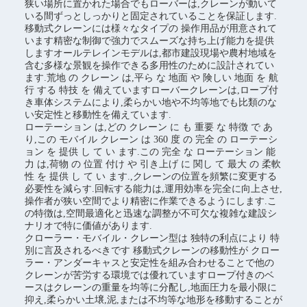
狭い場所に置かれた場合でもローバーは,クレーンが動いて
いる間ずっとしっかりと固定されていることを保証します.
移動式クレーンには様々なタイプの 操作用品が用意されて
います精密な制御で強力でスムーズな持ち上げ能力を提供
しますオールテレインモデルは,都市建設現場や農村地域を
含む多様な景観を操作できる多用性のために設計されてい
ます.荒地 の クレーン は,平ら な 地面 や 険しい 地面 を 航
行 する 特技 を 備えていますローバークレーンは,ロープ付
き車体システムにより,柔らかい地や不均等地でも比類のな
い安定性と移動性を備えています.
ローテーション は,どの クレーン に も 重要 な 特徴 で あ
り,この モバイル クレーン は 360 度 の 完全 の ローテーシ
ョン を 提供 し て い ます.この 完全 な ローテーション 能
力 は,荷物 の 位置 付け や 引き上げ に 関し て 最大 の 柔軟
性 を 提供 し て い ます.,クレーンの位置を頻繁に変更する
必要性を減らす.回転する能力は,運用効率を完全に向上させ,
操作者が狭い空間でより精密に作業できるようにします.こ
の特徴は,空間最適化と迅速な調整が不可欠な複雑な建設シ
ナリオで特に価値があります.
クローラー・モバイル・クレーン型は 独特の利点により 特
別に言及されるべきです 移動式クレーンの移動性が クロー
ラー・アンダーキャスと安定性を組み合わせることで他の
クレーンが苦労する環境では優れていますロープ付きのベ
ースはクレーンの重量を均等に分配し,地面圧力を最小限に
抑え,柔らかい土壌,泥,または不均等な地形を移動することが