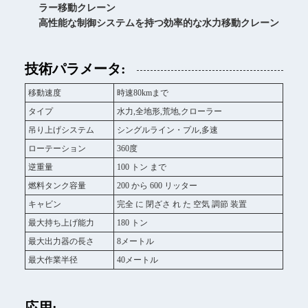
ラー移動クレーン
高性能な制御システムを持つ効率的な水力移動クレーン
技術パラメータ:
移動速度
時速80kmまで
タイプ
水力,全地形,荒地,クローラー
吊り上げシステム
シングルライン・プル,多速
ローテーション
360度
逆重量
100 トン まで
燃料タンク容量
200 から 600 リッター
キャビン
完全 に 閉ざさ れ た 空気 調節 装置
最大持ち上げ能力
180 トン
最大出力器の長さ
8メートル
最大作業半径
40メートル
応用: