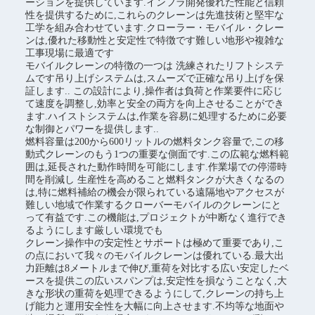
ーションを提供しています.インフラ開発優れた性能と信頼
性を提供するために,これらのクレーンは先進技術と堅牢な
工学を組み合わせています.クローラー・モバイル・クレー
ンは,優れた移動性と安定性で特徴です難しい地形や複雑な
工事現場に最適です
モバイルクレーンの特徴の一つは 洗練されたリフトシステ
ムです吊り上げシステムは,スムーズで正確な吊り上げを保
証します.. この設計により,操作者は負荷と作業要件に応じ
て速度を調整し,効率と安全の両方を向上させることができ
ます.ハイストシステムは,作業を容易に処理するために必要
な制御とパワーを提供します..
燃料容量は200から600リットルの燃料タンク容量で,この移
動式クレーンのもう1つの重要な側面です.この広範な燃料範
囲は,延長された動作時間を可能にします.作業場での停滞時
間を削減し 生産性を高めること燃料タンクが大きくなるの
は,特に燃料補給の機会が限られている遠隔地やアクセスが
難しい地域で作業するクローバーモバイルのクレーンにと
って有益です.この機能は,プロジェクトが中断なく進行でき
るようにします厳しい環境でも
クレーン操作中の安定性とサポートは極めて重要であり,こ
の点において我々のモバイルクレーンは優れている.最大出
力距離は8メートルまで伸び,重荷を対比する広い安定したベ
ースを提供この広いスパンプは,安定性を損なうことなく,大
きな形状の重荷を処理できるようにして,クレーンの持ち上
げ能力と運用安全性を大幅に向上させます.不均等な地面や