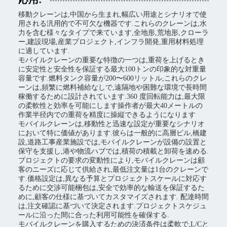
移動クレーンは,中国から生まれ,幅広い用途とシナリオで使
用される汎用的で不可欠な機器です.これらのクレーンは,水
力を含む様々なタイプで来ています,全地形,荒地形,クローラ
ー,建設現場,産業プロジェクト,インフラ開発,重用材料処理
に適しています.
モバイルクレーンの重要な特徴の一つは,重荷を上げるとき
に安定性と安全性を保証する最大100トンの印象的な対重量
容量です.燃料タンク容量が200〜600リットル,これらのクレ
ーンは,頻繁に燃料補給なしで,遠隔地や困難な環境で長時間
稼働するために設計されています.360 度回転能力は,最大限
の柔軟性と効率を可能にします操作者が最大40メートルの
作業半径内での重荷を精度に操縦できるようになります
モバイルクレーンは,移動性と迅速な設定が重要なシナリオ
において特に価値があります.彼らは一般的に高層ビル,橋建
設,道路工事産業施設では,モバイルクレーンが設備の設置と
保守を支援し,港や物流ハブでは,積荷の積載と卸荷を速める.
プロジェクトの要求の変動性により,モバイルクレーンは顧
客のニーズに応じて供給され,最低注文量は1台のクレーンで
す.価格設定は,異なる予算とプロジェクトスケールに対応す
るために交渉可能梱包は,安全で効率的な輸送を保証するた
めに,顧客の仕様に基づいてカスタマイズされます. 配達時間
は,注文確認に基づいて決定されます.プロジェクトスケジュ
ールに沿った間に合った利用可能性を確保する.
モバイルクレーンを購入するための決済条件は柔軟で,L/Cと