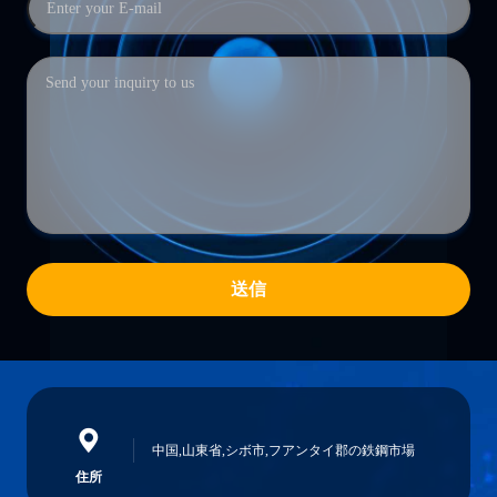
送信
中国,山東省,シボ市,フアンタイ郡の鉄鋼市場
住所