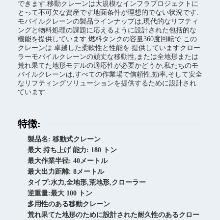
できます.移動クレーンは大規模なインフラプロジェクトに
とって不可欠な資産です地面条件が理想的でない状況です.
モバイルクレーンの製品ラインナップは,現代的なリフティ
ングと物料処理の課題に応えるように設計された包括的な
機能を提供しています.燃料タンクの容量360度回転で この
クレーンは 卓越した柔軟性と性能を 提供していますクロー
ラーモバイルクレーンの頑丈な移動性,または全地形または
荒れ果てた地形モデルの適応性が必要かどうか,私たちのモ
バイルクレーンは,すべての作業場で信頼性,効率,そして安全
なリフティングソリューションを提供するために設計され
ています.
特徴:
製品名: 移動式クレーン
最大 持ち上げ 能力: 180 トン
最大作業半径: 40メートル
最大出力距離: 8メートル
タイプ:水力,全地形,荒地形,クローラー
逆重量:最大 100 トン
多用性のある移動クレーン
荒れ果てた地形のために設計された耐久性のあるクロー