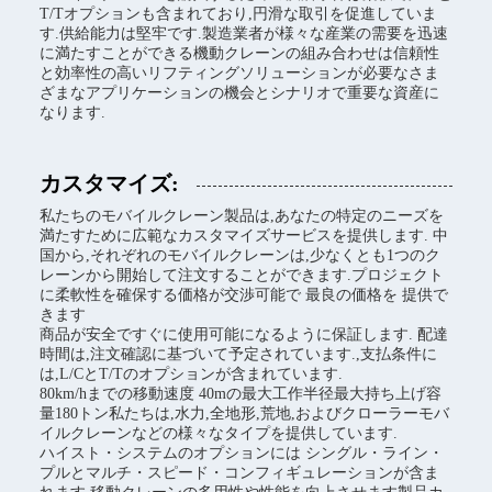
T/Tオプションも含まれており,円滑な取引を促進していま
す.供給能力は堅牢です.製造業者が様々な産業の需要を迅速
に満たすことができる機動クレーンの組み合わせは信頼性
と効率性の高いリフティングソリューションが必要なさま
ざまなアプリケーションの機会とシナリオで重要な資産に
なります.
カスタマイズ:
私たちのモバイルクレーン製品は,あなたの特定のニーズを
満たすために広範なカスタマイズサービスを提供します. 中
国から,それぞれのモバイルクレーンは,少なくとも1つのク
レーンから開始して注文することができます.プロジェクト
に柔軟性を確保する価格が交渉可能で 最良の価格を 提供で
きます
商品が安全ですぐに使用可能になるように保証します. 配達
時間は,注文確認に基づいて予定されています.,支払条件に
は,L/CとT/Tのオプションが含まれています.
80km/hまでの移動速度 40mの最大工作半径最大持ち上げ容
量180トン私たちは,水力,全地形,荒地,およびクローラーモバ
イルクレーンなどの様々なタイプを提供しています.
ハイスト・システムのオプションには シングル・ライン・
プルとマルチ・スピード・コンフィギュレーションが含ま