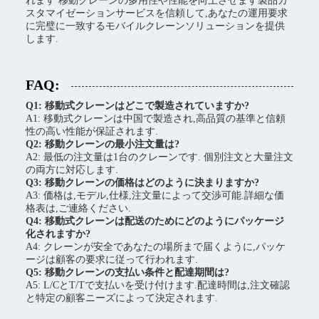
れます 移動クレーンの多用性や性能を向上させます製品カ
スタマイゼーションサービスを信頼して,あなたの運用要求
に完璧に一致するモバイルクレーンソリューションを提供
します.
FAQ:
Q1: 移動式クレーンはどこで製造されていますか?
A1: 移動式クレーンは中国で製造され,高品質の基準と信頼
性の高い性能が保証されます.
Q2: 移動クレーンの最小注文量は?
A2: 最低の注文量は1台のクレーンです. 個別注文と大量注文
の両方に対応します.
Q3: 移動クレーンの価格はどのように決まりますか?
A3: 価格は,モデル,仕様,注文量によって交渉可能.詳細な価
格表は,ご連絡ください.
Q4: 移動式クレーンは配送のためにどのようにパッケージ
化されますか?
A4: クレーンが安全であなたの場所まで届くように,パッケ
ージは顧客の要求に従って行われます.
Q5: 移動クレーンの支払い条件と配達期間は?
A5: L/CとT/Tで支払いを受け付けます.配達時間は,注文確認
と特定の顧客ニーズによって決定されます.