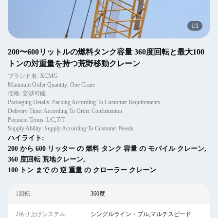
1
/
1
200〜600リットルの燃料タンク容量 360度回転と最大100
トンの対重量を持つ荒野移動クレーン
ブランド名: XCMG
Minimum Order Quantity: One Crane
価格: 交渉可能
Packaging Details: Packing According To Customer Requirements
Delivery Time: According To Order Confirmation
Payment Terms: L/C,T/T
Supply Ability: Supply According To Customer Needs
ハイライト:
200 から 600 リッター の 燃料 タンク 容量 の モバイル クレーン
,
360 度回転 荒地クレーン
,
100 トン まで の 逆 重量 の クローラー クレーン
1回転:
360度
2吊り上げシステム:
シングルライン・プル,マルチスピード