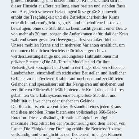
größter Bedeutung, und unsere mobilen Krane zeichnen sich in
dieser Hinsicht aus.Bereitstellung einer breiten und stabilen Basis
zum Ausgleich schwerer BelastungenDiese große Spannweite
erhöht die Tragfähigkeit und die Betriebssicherheit des Krans
erheblich und ermöglicht es, große und unbeholfene Lasten zu
bewältigen, ohne die Stabilität zu beeinträchtigen.mit einer Breite
von mehr als 20 mm, sorgen die Außenkranen dafür, daß der Kran
während seiner gesamten Bewegungen fest verankert bleibt.
Unsere mobilen Krane sind in mehreren Varianten erhältlich, um
den unterschiedlichen Betriebsbedürfnissen gerecht zu
werden.Leistungsfähige und reibungslose Hubfunktionen mit
präziser SteuerungDie All-Terrain-Modelle sind für ihre
Vielseitigkeit konzipiert und sind in der Lage, über verschiedene
Landschaften, einschließlich städtischer Baustellen und ländlicher
Gebiete, zu manövrieren.Krahler auf unebenen und zerklüfteten
Geländen sind spezialisiert auf das Navigieren auf unebenen und
zerklüfteten FlächenSchließlich bieten die Krahkräne dank ihres
gebahnten Unterbahnsystems eine beispiellose Stabilität und
Mobilität auf weichem oder unebenem Gelände.
Die Rotation ist ein wesentlicher Bestandteil eines jeden Krans,
und diese mobilen Krane bieten eine vollständige 360-Grad-
Rotation. Diese vollständige Rotationsfähigkeit ermöglicht
maximale Flexibilität bei der Positionierung und dem Heben von
Lasten,Die Fähigkeit zur Drehung erhöht die Betriebseffizienz
vollständig und ermöglicht es den Bedienern, in engen Räumen