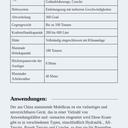
Geländefahrzeuge, Crawler
Hebesystem
Einleitungszug mit mehreren Geschwindigkeiten
Abwechslung
360 Grad
Gegengewicht
Bis zu 100 Tonnen
Kraftstofftankkapazität
200 bis 600 Liter
Hütte
Vollständig eingeschlossen mit Klimaanlage
Maximale
180 Tonnen
Hebekapazität
Höchstspannweite der
8 Meter
Ausleger
Maximaler
40 Meter
Arbeitsradius
Anwendungen:
Der aus China stammende Mobilkran ist ein vielseitiges und
unverzichtbares Gerät, das in einer Vielzahl von
Anwendungsfällen und -szenarien eingesetzt wird.Diese Krane
gibt es in verschiedenen Typen, einschließlich Hydraulik., All-
Terrain, Rough Terrain und Crawler, so dass sie für Baustellen,