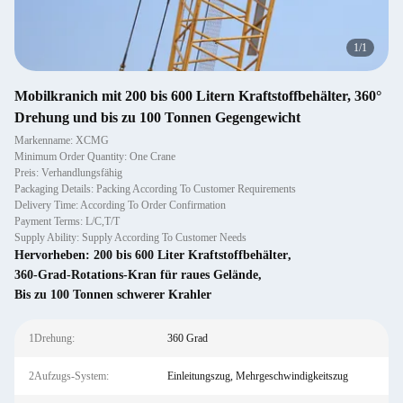
1
/
1
Mobilkranich mit 200 bis 600 Litern Kraftstoffbehälter, 360°
Drehung und bis zu 100 Tonnen Gegengewicht
Markenname: XCMG
Minimum Order Quantity: One Crane
Preis: Verhandlungsfähig
Packaging Details: Packing According To Customer Requirements
Delivery Time: According To Order Confirmation
Payment Terms: L/C,T/T
Supply Ability: Supply According To Customer Needs
Hervorheben:
200 bis 600 Liter Kraftstoffbehälter
,
360-Grad-Rotations-Kran für raues Gelände
,
Bis zu 100 Tonnen schwerer Krahler
1Drehung:
360 Grad
2Aufzugs-System:
Einleitungszug, Mehrgeschwindigkeitszug