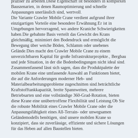
präziser zu arbeiten.Diese Eigenschaft ist besonders in komplexen
Bauszenarien, in denen Raumoptimierung und schnelle
Anpassungen unerlässlich sind, wertvoll.
Die Variante Crawler Mobile Crane verdient aufgrund ihrer
einzigartigen Vorteile eine besondere Erwähnung.Er ist in
Umgebungen hervorragend, wo andere Kraniche Schwierigkeiten
haben.Die gebahnte Basis verteilt das Gewicht des Krans
gleichmäßig, minimiert den Bodendruck und ermöglicht die
Bewegung über weiche Böden, Schlamm oder unebenes
Gelände.Dies macht den Crawler Mobile Crane zu einem
unverzichtbaren Kapital für große Infrastrukturprojekte., Bergbau
und jede Situation, in der die Bodenbedingungen nicht ideal sind.
Zusammenfassend lässt sich sagen, dass die Produktpalette der
mobilen Krane eine umfassende Auswahl an Funktionen bietet,
die auf die Anforderungen moderner Heb- und
Materialbearbeitungsprobleme zugeschnitten sind.beträchtliche
Kraftstofftankkapazität, breite Spannweiten, mehrere
Betriebsarten und eine vollständige 360-Grad-Rotation, bieten
diese Krane eine unübertroffene Flexibilität und Leistung.Ob Sie
die robuste Mobilität eines Crawler Mobile Crane oder die
Anpassungsfähigkeit eines All-Terrain- oder unwegsamen
Geländemodells benötigen, sind unsere mobilen Krane so
konzipiert, dass sie zuverlässige, effiziente und sichere Lösungen
für das Heben auf allen Baustellen bieten.