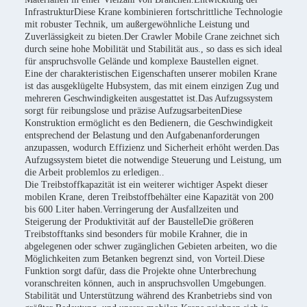
InfrastrukturDiese Krane kombinieren fortschrittliche Technologie
mit robuster Technik, um außergewöhnliche Leistung und
Zuverlässigkeit zu bieten.Der Crawler Mobile Crane zeichnet sich
durch seine hohe Mobilität und Stabilität aus., so dass es sich ideal
für anspruchsvolle Gelände und komplexe Baustellen eignet.
Eine der charakteristischen Eigenschaften unserer mobilen Krane
ist das ausgeklügelte Hubsystem, das mit einem einzigen Zug und
mehreren Geschwindigkeiten ausgestattet ist.Das Aufzugssystem
sorgt für reibungslose und präzise AufzugsarbeitenDiese
Konstruktion ermöglicht es den Bedienern, die Geschwindigkeit
entsprechend der Belastung und den Aufgabenanforderungen
anzupassen, wodurch Effizienz und Sicherheit erhöht werden.Das
Aufzugssystem bietet die notwendige Steuerung und Leistung, um
die Arbeit problemlos zu erledigen..
Die Treibstoffkapazität ist ein weiterer wichtiger Aspekt dieser
mobilen Krane, deren Treibstoffbehälter eine Kapazität von 200
bis 600 Liter haben.Verringerung der Ausfallzeiten und
Steigerung der Produktivität auf der BaustelleDie größeren
Treibstofftanks sind besonders für mobile Krahner, die in
abgelegenen oder schwer zugänglichen Gebieten arbeiten, wo die
Möglichkeiten zum Betanken begrenzt sind, von Vorteil.Diese
Funktion sorgt dafür, dass die Projekte ohne Unterbrechung
voranschreiten können, auch in anspruchsvollen Umgebungen.
Stabilität und Unterstützung während des Kranbetriebs sind von