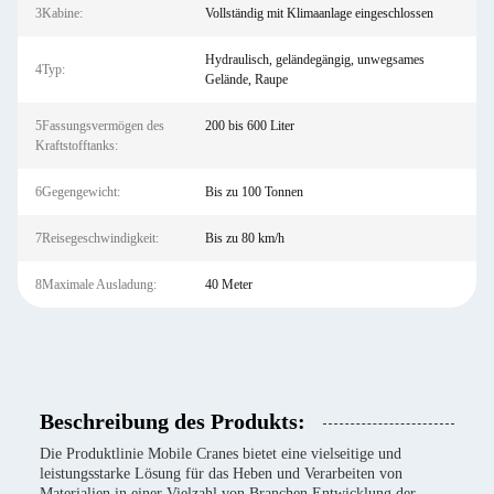
3Kabine:
Vollständig mit Klimaanlage eingeschlossen
Hydraulisch, geländegängig, unwegsames
4Typ:
Gelände, Raupe
5Fassungsvermögen des
200 bis 600 Liter
Kraftstofftanks:
6Gegengewicht:
Bis zu 100 Tonnen
7Reisegeschwindigkeit:
Bis zu 80 km/h
8Maximale Ausladung:
40 Meter
Beschreibung des Produkts:
Die Produktlinie Mobile Cranes bietet eine vielseitige und
leistungsstarke Lösung für das Heben und Verarbeiten von
Materialien in einer Vielzahl von Branchen.Entwicklung der