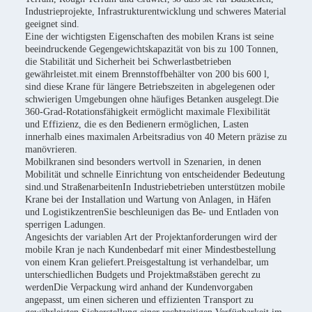
Industrieprojekte, Infrastrukturentwicklung und schweres Material
geeignet sind.
Eine der wichtigsten Eigenschaften des mobilen Krans ist seine
beeindruckende Gegengewichtskapazität von bis zu 100 Tonnen,
die Stabilität und Sicherheit bei Schwerlastbetrieben
gewährleistet.mit einem Brennstoffbehälter von 200 bis 600 l,
sind diese Krane für längere Betriebszeiten in abgelegenen oder
schwierigen Umgebungen ohne häufiges Betanken ausgelegt.Die
360-Grad-Rotationsfähigkeit ermöglicht maximale Flexibilität
und Effizienz, die es den Bedienern ermöglichen, Lasten
innerhalb eines maximalen Arbeitsradius von 40 Metern präzise zu
manövrieren.
Mobilkranen sind besonders wertvoll in Szenarien, in denen
Mobilität und schnelle Einrichtung von entscheidender Bedeutung
sind.und StraßenarbeitenIn Industriebetrieben unterstützen mobile
Krane bei der Installation und Wartung von Anlagen, in Häfen
und LogistikzentrenSie beschleunigen das Be- und Entladen von
sperrigen Ladungen.
Angesichts der variablen Art der Projektanforderungen wird der
mobile Kran je nach Kundenbedarf mit einer Mindestbestellung
von einem Kran geliefert.Preisgestaltung ist verhandelbar, um
unterschiedlichen Budgets und Projektmaßstäben gerecht zu
werdenDie Verpackung wird anhand der Kundenvorgaben
angepasst, um einen sicheren und effizienten Transport zu