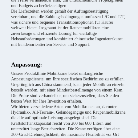
die Preise verhandelbar sind, um unterschiedliche Projektgrößen
und Budgets zu berücksichtigen.
Die Lieferzeiten werden gemäß der Auftragsbestätigung
vereinbart, und die Zahlungsbedingungen umfassen L/C und T/T,
was sichere und bequeme Transaktionsoptionen für Käufer
weltweit bietet. Insgesamt ist der Raupenmobilkran eine
zuverlässige und effiziente Lösung für vielfältige
Hebeanforderungen und kombiniert chinesische Ingenieurskunst
mit kundenorientiertem Service und Support.
Anpassung:
Unsere Produktlinie Mobilkrane bietet umfangreiche
Anpassungsdienste, um Ihre spezifischen Bedürfnisse zu erfüllen.
Ursprünglich aus China stammend, kann jeder Mobilkran einzeln
bestellt werden, mit einer Mindestbestellmenge von einem Kran.
Die Preise sind verhandelbar, um sicherzustellen, dass Sie den
besten Wert für Ihre Investition erhalten.
Wir bieten verschiedene Arten von Mobilkranen an, darunter
Hydraulik-, All-Terrain-, Geländegängige und Raupenmobilkrane,
die alle auf optimale Leistung ausgelegt sind. Die
Kraftstofftankkapazität reicht von 200 bis 600 Litern und
unterstützt lange Betriebszeiten. Die Krane verfügen über eine
360-Grad-Drehmöglichkeit, die maximale Flexibilität vor Ort