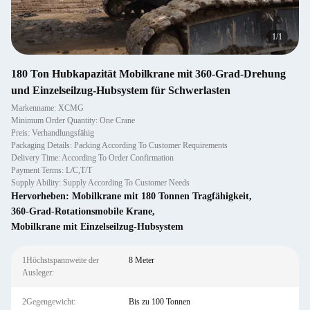
1
/
1
180 Ton Hubkapazität Mobilkrane mit 360-Grad-Drehung
und Einzelseilzug-Hubsystem für Schwerlasten
Markenname: XCMG
Minimum Order Quantity: One Crane
Preis: Verhandlungsfähig
Packaging Details: Packing According To Customer Requirements
Delivery Time: According To Order Confirmation
Payment Terms: L/C,T/T
Supply Ability: Supply According To Customer Needs
Hervorheben:
Mobilkrane mit 180 Tonnen Tragfähigkeit
,
360-Grad-Rotationsmobile Krane
,
Mobilkrane mit Einzelseilzug-Hubsystem
1Höchstspannweite der
8 Meter
Ausleger:
2Gegengewicht:
Bis zu 100 Tonnen