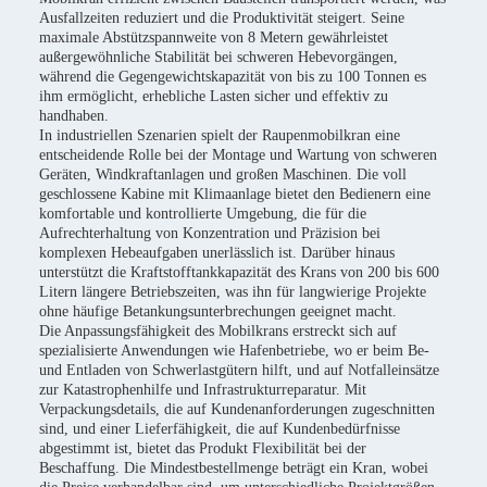
Ausfallzeiten reduziert und die Produktivität steigert. Seine
maximale Abstützspannweite von 8 Metern gewährleistet
außergewöhnliche Stabilität bei schweren Hebevorgängen,
während die Gegengewichtskapazität von bis zu 100 Tonnen es
ihm ermöglicht, erhebliche Lasten sicher und effektiv zu
handhaben.
In industriellen Szenarien spielt der Raupenmobilkran eine
entscheidende Rolle bei der Montage und Wartung von schweren
Geräten, Windkraftanlagen und großen Maschinen. Die voll
geschlossene Kabine mit Klimaanlage bietet den Bedienern eine
komfortable und kontrollierte Umgebung, die für die
Aufrechterhaltung von Konzentration und Präzision bei
komplexen Hebeaufgaben unerlässlich ist. Darüber hinaus
unterstützt die Kraftstofftankkapazität des Krans von 200 bis 600
Litern längere Betriebszeiten, was ihn für langwierige Projekte
ohne häufige Betankungsunterbrechungen geeignet macht.
Die Anpassungsfähigkeit des Mobilkrans erstreckt sich auf
spezialisierte Anwendungen wie Hafenbetriebe, wo er beim Be-
und Entladen von Schwerlastgütern hilft, und auf Notfalleinsätze
zur Katastrophenhilfe und Infrastrukturreparatur. Mit
Verpackungsdetails, die auf Kundenanforderungen zugeschnitten
sind, und einer Lieferfähigkeit, die auf Kundenbedürfnisse
abgestimmt ist, bietet das Produkt Flexibilität bei der
Beschaffung. Die Mindestbestellmenge beträgt ein Kran, wobei