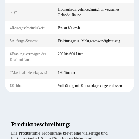
Hydraulisch, geländegängig, unwegsames
3Typ:
Gelände, Raupe
4Reisegeschwindigkeit:
Bis zu 80 km/h
5Aufzugs-System:
Einleitungszug, Mehrgeschwindigkeitszug
6Fassungsvermögen des
200 bis 600 Liter
Kraftstofftanks:
7Maximale Hebekapazität:
180 Tonnen
8Kabine:
Vollständig mit Klimaanlage eingeschlossen
Produktbeschreibung:
Die Produktlinie Mobilkrane bietet eine vielseitige und
leistungsstarke Lösung für schwere Hebe- und