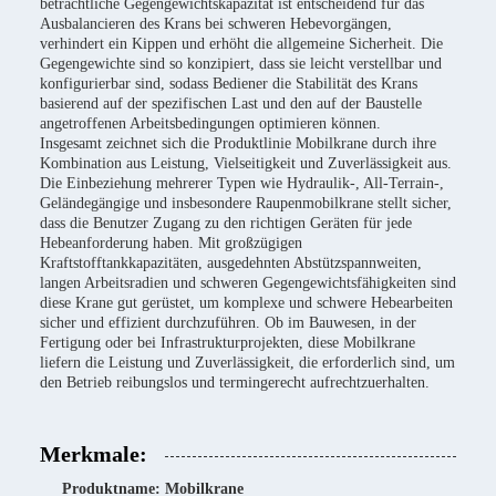
beträchtliche Gegengewichtskapazität ist entscheidend für das
Ausbalancieren des Krans bei schweren Hebevorgängen,
verhindert ein Kippen und erhöht die allgemeine Sicherheit. Die
Gegengewichte sind so konzipiert, dass sie leicht verstellbar und
konfigurierbar sind, sodass Bediener die Stabilität des Krans
basierend auf der spezifischen Last und den auf der Baustelle
angetroffenen Arbeitsbedingungen optimieren können.
Insgesamt zeichnet sich die Produktlinie Mobilkrane durch ihre
Kombination aus Leistung, Vielseitigkeit und Zuverlässigkeit aus.
Die Einbeziehung mehrerer Typen wie Hydraulik-, All-Terrain-,
Geländegängige und insbesondere Raupenmobilkrane stellt sicher,
dass die Benutzer Zugang zu den richtigen Geräten für jede
Hebeanforderung haben. Mit großzügigen
Kraftstofftankkapazitäten, ausgedehnten Abstützspannweiten,
langen Arbeitsradien und schweren Gegengewichtsfähigkeiten sind
diese Krane gut gerüstet, um komplexe und schwere Hebearbeiten
sicher und effizient durchzuführen. Ob im Bauwesen, in der
Fertigung oder bei Infrastrukturprojekten, diese Mobilkrane
liefern die Leistung und Zuverlässigkeit, die erforderlich sind, um
den Betrieb reibungslos und termingerecht aufrechtzuerhalten.
Merkmale:
Produktname: Mobilkrane