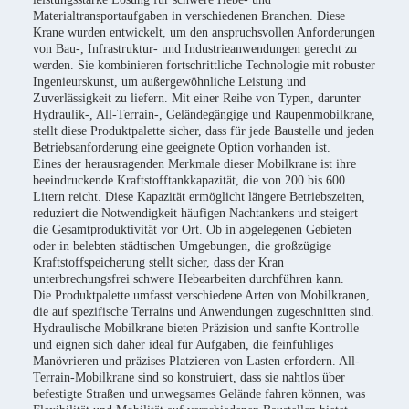
Materialtransportaufgaben in verschiedenen Branchen. Diese
Krane wurden entwickelt, um den anspruchsvollen Anforderungen
von Bau-, Infrastruktur- und Industrieanwendungen gerecht zu
werden. Sie kombinieren fortschrittliche Technologie mit robuster
Ingenieurskunst, um außergewöhnliche Leistung und
Zuverlässigkeit zu liefern. Mit einer Reihe von Typen, darunter
Hydraulik-, All-Terrain-, Geländegängige und Raupenmobilkrane,
stellt diese Produktpalette sicher, dass für jede Baustelle und jeden
Betriebsanforderung eine geeignete Option vorhanden ist.
Eines der herausragenden Merkmale dieser Mobilkrane ist ihre
beeindruckende Kraftstofftankkapazität, die von 200 bis 600
Litern reicht. Diese Kapazität ermöglicht längere Betriebszeiten,
reduziert die Notwendigkeit häufigen Nachtankens und steigert
die Gesamtproduktivität vor Ort. Ob in abgelegenen Gebieten
oder in belebten städtischen Umgebungen, die großzügige
Kraftstoffspeicherung stellt sicher, dass der Kran
unterbrechungsfrei schwere Hebearbeiten durchführen kann.
Die Produktpalette umfasst verschiedene Arten von Mobilkranen,
die auf spezifische Terrains und Anwendungen zugeschnitten sind.
Hydraulische Mobilkrane bieten Präzision und sanfte Kontrolle
und eignen sich daher ideal für Aufgaben, die feinfühliges
Manövrieren und präzises Platzieren von Lasten erfordern. All-
Terrain-Mobilkrane sind so konstruiert, dass sie nahtlos über
befestigte Straßen und unwegsames Gelände fahren können, was