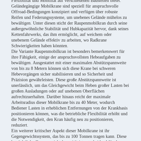
Flexibilität und Mobilität auf verschiedenen Baustellen bietet.
Geländegängige Mobilkrane sind speziell für anspruchsvolle
Offroad-Bedingungen konzipiert und verfügen über robuste
Reifen und Federungssysteme, um unebenes Gelände mühelos zu
bewältigen. Unter diesen sticht der Raupenmobilkran durch seine
außergewöhnliche Stabilität und Hubkapazität hervor, dank seines
Kettenfahrwerks, das ihm ermöglicht, auf weichem oder
unebenem Gelände effektiv zu arbeiten, wo Radkrane
Schwierigkeiten haben könnten.
Die Variante Raupenmobilkran ist besonders bemerkenswert für
ihre Fähigkeit, einige der anspruchsvollsten Hebeaufgaben zu
bewältigen. Ausgestattet mit einer maximalen Abstützspannweite
von bis zu 8 Metern können sich diese Krane bei schweren
Hebevorgängen sicher stabilisieren und so Sicherheit und
Präzision gewährleisten. Diese große Abstützspannweite ist
unerlässlich, um das Gleichgewicht beim Heben großer Lasten bei
großen Ausladungen oder auf unebenen Oberflächen
aufrechtzuerhalten. Darüber hinaus reicht der maximale
Arbeitsradius dieser Mobilkrane bis zu 40 Meter, wodurch
Bediener Lasten in erheblichen Entfernungen von der Krankbasis
positionieren können, was die betriebliche Flexibilität erhöht und
die Notwendigkeit, den Kran häufig neu zu positionieren,
reduziert.
Ein weiterer kritischer Aspekt dieser Mobilkrane ist ihr
Gegengewichtssystem, das bis zu 100 Tonnen tragen kann. Diese