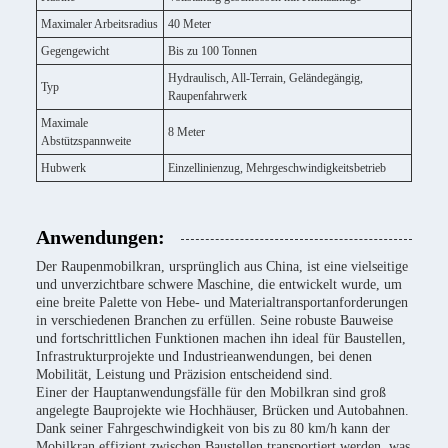
Maximaler Arbeitsradius
40 Meter
Gegengewicht
Bis zu 100 Tonnen
Hydraulisch, All-Terrain, Geländegängig,
Typ
Raupenfahrwerk
Maximale
8 Meter
Abstützspannweite
Hubwerk
Einzellinienzug, Mehrgeschwindigkeitsbetrieb
Anwendungen:
Der Raupenmobilkran, ursprünglich aus China, ist eine vielseitige
und unverzichtbare schwere Maschine, die entwickelt wurde, um
eine breite Palette von Hebe- und Materialtransportanforderungen
in verschiedenen Branchen zu erfüllen. Seine robuste Bauweise
und fortschrittlichen Funktionen machen ihn ideal für Baustellen,
Infrastrukturprojekte und Industrieanwendungen, bei denen
Mobilität, Leistung und Präzision entscheidend sind.
Einer der Hauptanwendungsfälle für den Mobilkran sind groß
angelegte Bauprojekte wie Hochhäuser, Brücken und Autobahnen.
Dank seiner Fahrgeschwindigkeit von bis zu 80 km/h kann der
Mobilkran effizient zwischen Baustellen transportiert werden, was