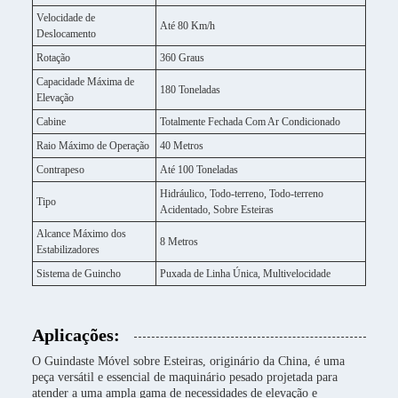
Velocidade de
Até 80 Km/h
Deslocamento
Rotação
360 Graus
Capacidade Máxima de
180 Toneladas
Elevação
Cabine
Totalmente Fechada Com Ar Condicionado
Raio Máximo de Operação
40 Metros
Contrapeso
Até 100 Toneladas
Hidráulico, Todo-terreno, Todo-terreno
Tipo
Acidentado, Sobre Esteiras
Alcance Máximo dos
8 Metros
Estabilizadores
Sistema de Guincho
Puxada de Linha Única, Multivelocidade
Aplicações:
O Guindaste Móvel sobre Esteiras, originário da China, é uma
peça versátil e essencial de maquinário pesado projetada para
atender a uma ampla gama de necessidades de elevação e