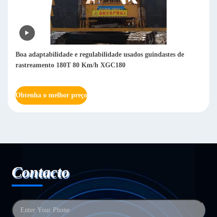
Boa adaptabilidade e regulabilidade usados guindastes de
B
rastreamento 180T 80 Km/h XGC180
Obtenha o melhor preço
O
Contacto