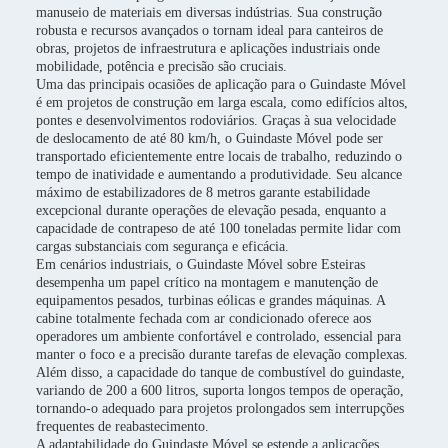
manuseio de materiais em diversas indústrias. Sua construção
robusta e recursos avançados o tornam ideal para canteiros de
obras, projetos de infraestrutura e aplicações industriais onde
mobilidade, potência e precisão são cruciais.
Uma das principais ocasiões de aplicação para o Guindaste Móvel
é em projetos de construção em larga escala, como edifícios altos,
pontes e desenvolvimentos rodoviários. Graças à sua velocidade
de deslocamento de até 80 km/h, o Guindaste Móvel pode ser
transportado eficientemente entre locais de trabalho, reduzindo o
tempo de inatividade e aumentando a produtividade. Seu alcance
máximo de estabilizadores de 8 metros garante estabilidade
excepcional durante operações de elevação pesada, enquanto a
capacidade de contrapeso de até 100 toneladas permite lidar com
cargas substanciais com segurança e eficácia.
Em cenários industriais, o Guindaste Móvel sobre Esteiras
desempenha um papel crítico na montagem e manutenção de
equipamentos pesados, turbinas eólicas e grandes máquinas. A
cabine totalmente fechada com ar condicionado oferece aos
operadores um ambiente confortável e controlado, essencial para
manter o foco e a precisão durante tarefas de elevação complexas.
Além disso, a capacidade do tanque de combustível do guindaste,
variando de 200 a 600 litros, suporta longos tempos de operação,
tornando-o adequado para projetos prolongados sem interrupções
frequentes de reabastecimento.
A adaptabilidade do Guindaste Móvel se estende a aplicações