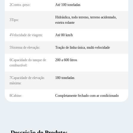
2Contra -peso:
Até 100 toneladas
Hidráulica, todo terreno, terreno acidentado,
3Tipo:
esteira rolante
4Velocidade de viagem:
Até 80 km/h
5Sistema de elevação:
Tração de linha única, multi-velocidade
6Capacidade do tanque de
200 a 600 litros
combustível:
7Capacidade de elevação
180 toneladas
máxima:
8Cabine:
Completamente fechado com ar condicionado
Descrição do Produto: