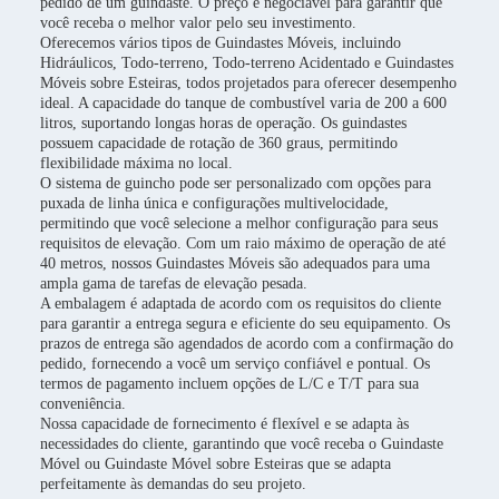
pedido de um guindaste. O preço é negociável para garantir que
você receba o melhor valor pelo seu investimento.
Oferecemos vários tipos de Guindastes Móveis, incluindo
Hidráulicos, Todo-terreno, Todo-terreno Acidentado e Guindastes
Móveis sobre Esteiras, todos projetados para oferecer desempenho
ideal. A capacidade do tanque de combustível varia de 200 a 600
litros, suportando longas horas de operação. Os guindastes
possuem capacidade de rotação de 360 graus, permitindo
flexibilidade máxima no local.
O sistema de guincho pode ser personalizado com opções para
puxada de linha única e configurações multivelocidade,
permitindo que você selecione a melhor configuração para seus
requisitos de elevação. Com um raio máximo de operação de até
40 metros, nossos Guindastes Móveis são adequados para uma
ampla gama de tarefas de elevação pesada.
A embalagem é adaptada de acordo com os requisitos do cliente
para garantir a entrega segura e eficiente do seu equipamento. Os
prazos de entrega são agendados de acordo com a confirmação do
pedido, fornecendo a você um serviço confiável e pontual. Os
termos de pagamento incluem opções de L/C e T/T para sua
conveniência.
Nossa capacidade de fornecimento é flexível e se adapta às
necessidades do cliente, garantindo que você receba o Guindaste
Móvel ou Guindaste Móvel sobre Esteiras que se adapta
perfeitamente às demandas do seu projeto.