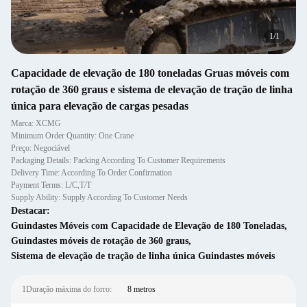
1
/
1
Capacidade de elevação de 180 toneladas Gruas móveis com
rotação de 360 graus e sistema de elevação de tração de linha
única para elevação de cargas pesadas
Marca: XCMG
Minimum Order Quantity: One Crane
Preço: Negociável
Packaging Details: Packing According To Customer Requirements
Delivery Time: According To Order Confirmation
Payment Terms: L/C,T/T
Supply Ability: Supply According To Customer Needs
Destacar:
Guindastes Móveis com Capacidade de Elevação de 180 Toneladas
,
Guindastes móveis de rotação de 360 graus
,
Sistema de elevação de tração de linha única Guindastes móveis
1Duração máxima do forro:
8 metros