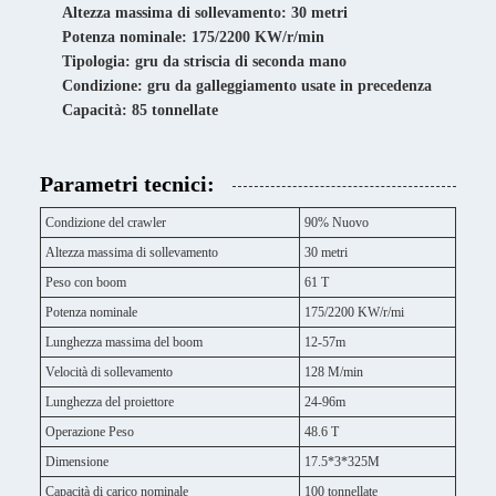
Altezza massima di sollevamento: 30 metri
Potenza nominale: 175/2200 KW/r/min
Tipologia: gru da striscia di seconda mano
Condizione: gru da galleggiamento usate in precedenza
Capacità: 85 tonnellate
Parametri tecnici:
Condizione del crawler
90% Nuovo
Altezza massima di sollevamento
30 metri
Peso con boom
61 T
Potenza nominale
175/2200 KW/r/mi
Lunghezza massima del boom
12-57m
Velocità di sollevamento
128 M/min
Lunghezza del proiettore
24-96m
Operazione Peso
48.6 T
Dimensione
17.5*3*325M
Capacità di carico nominale
100 tonnellate