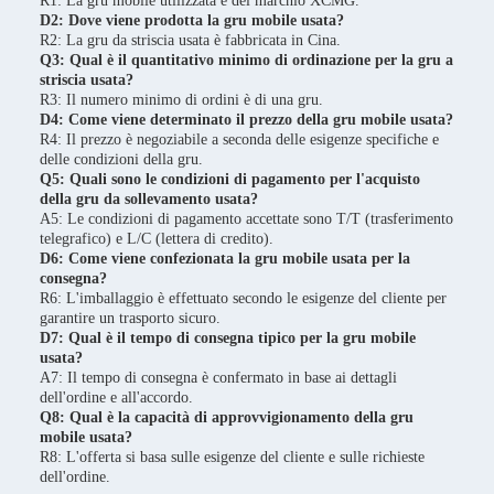
R1: La gru mobile utilizzata è del marchio XCMG.
D2: Dove viene prodotta la gru mobile usata?
R2: La gru da striscia usata è fabbricata in Cina.
Q3: Qual è il quantitativo minimo di ordinazione per la gru a
striscia usata?
R3: Il numero minimo di ordini è di una gru.
D4: Come viene determinato il prezzo della gru mobile usata?
R4: Il prezzo è negoziabile a seconda delle esigenze specifiche e
delle condizioni della gru.
Q5: Quali sono le condizioni di pagamento per l'acquisto
della gru da sollevamento usata?
A5: Le condizioni di pagamento accettate sono T/T (trasferimento
telegrafico) e L/C (lettera di credito).
D6: Come viene confezionata la gru mobile usata per la
consegna?
R6: L'imballaggio è effettuato secondo le esigenze del cliente per
garantire un trasporto sicuro.
D7: Qual è il tempo di consegna tipico per la gru mobile
usata?
A7: Il tempo di consegna è confermato in base ai dettagli
dell'ordine e all'accordo.
Q8: Qual è la capacità di approvvigionamento della gru
mobile usata?
R8: L'offerta si basa sulle esigenze del cliente e sulle richieste
dell'ordine.