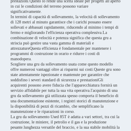
prestazioni.Questo lo rende una scelta ideale per progetti all'aperto
in cui le condizioni del terreno possono variare
significativamente.
In termini di capacità di sollevamento, la velocità di sollevamento
di 128 metri al minuto garantisce che i carichi possano essere
sollevati e abbassati rapidamente, riducendo al minimo i tempi di
fermo e migliorando l'efficienza operativa complessiva.La
combinazione di velocità e potenza significa che questa gru a
striscia può gestire una vasta gamma di materiali e
attrezzatureQuesta efficienza è fondamentale per mantenere i
programmi di costruzione in orario e ridurre i costi di
manodopera.
Scegliere una gru da sollevamento usata come questo modello
offre numerosi vantaggi oltre ai risparmi sui costi.Queste gru sono
state attentamente ispezionate e mantenute per garantire che
soddisfino i severi standard di sicurezza e prestazioniGli
acquirenti possono avere fiducia che l'apparecchiatura fornirà un
servizio affidabile per tutta la sua vita operativa.l'acquisto di una
gru da sollevamento già utilizzata spesso comporta il beneficio di
una documentazione esistente, i registri storici di manutenzione e
la disponibilità di pezzi di ricambio, che semplificano la
manutenzione e le riparazioni in corso.
La gru da sollevamento Used 85T è adatta a vari settori, tra cui la
costruzione, le miniere, il petrolio e il gas e la produzione
pesante.lunghezza versatile del braccio, e la sua stabile mobilità la