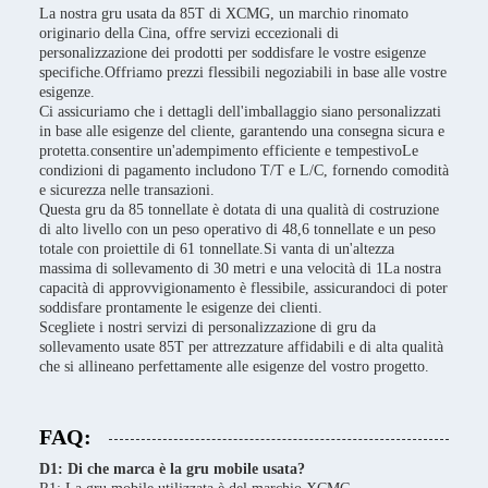
La nostra gru usata da 85T di XCMG, un marchio rinomato
originario della Cina, offre servizi eccezionali di
personalizzazione dei prodotti per soddisfare le vostre esigenze
specifiche.Offriamo prezzi flessibili negoziabili in base alle vostre
esigenze.
Ci assicuriamo che i dettagli dell'imballaggio siano personalizzati
in base alle esigenze del cliente, garantendo una consegna sicura e
protetta.consentire un'adempimento efficiente e tempestivoLe
condizioni di pagamento includono T/T e L/C, fornendo comodità
e sicurezza nelle transazioni.
Questa gru da 85 tonnellate è dotata di una qualità di costruzione
di alto livello con un peso operativo di 48,6 tonnellate e un peso
totale con proiettile di 61 tonnellate.Si vanta di un'altezza
massima di sollevamento di 30 metri e una velocità di 1La nostra
capacità di approvvigionamento è flessibile, assicurandoci di poter
soddisfare prontamente le esigenze dei clienti.
Scegliete i nostri servizi di personalizzazione di gru da
sollevamento usate 85T per attrezzature affidabili e di alta qualità
che si allineano perfettamente alle esigenze del vostro progetto.
FAQ:
D1: Di che marca è la gru mobile usata?