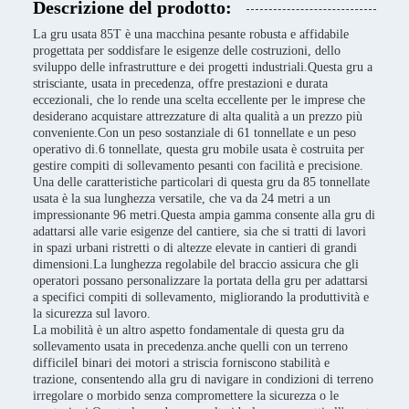
Descrizione del prodotto:
La gru usata 85T è una macchina pesante robusta e affidabile
progettata per soddisfare le esigenze delle costruzioni, dello
sviluppo delle infrastrutture e dei progetti industriali.Questa gru a
strisciante, usata in precedenza, offre prestazioni e durata
eccezionali, che lo rende una scelta eccellente per le imprese che
desiderano acquistare attrezzature di alta qualità a un prezzo più
conveniente.Con un peso sostanziale di 61 tonnellate e un peso
operativo di.6 tonnellate, questa gru mobile usata è costruita per
gestire compiti di sollevamento pesanti con facilità e precisione.
Una delle caratteristiche particolari di questa gru da 85 tonnellate
usata è la sua lunghezza versatile, che va da 24 metri a un
impressionante 96 metri.Questa ampia gamma consente alla gru di
adattarsi alle varie esigenze del cantiere, sia che si tratti di lavori
in spazi urbani ristretti o di altezze elevate in cantieri di grandi
dimensioni.La lunghezza regolabile del braccio assicura che gli
operatori possano personalizzare la portata della gru per adattarsi
a specifici compiti di sollevamento, migliorando la produttività e
la sicurezza sul lavoro.
La mobilità è un altro aspetto fondamentale di questa gru da
sollevamento usata in precedenza.anche quelli con un terreno
difficileI binari dei motori a striscia forniscono stabilità e
trazione, consentendo alla gru di navigare in condizioni di terreno
irregolare o morbido senza compromettere la sicurezza o le