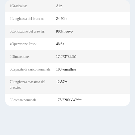
1Gradealità:
Alto
2Lunghezza del braccio:
24-96m
3Condizione del crawler:
90% nuovo
4Operazione Peso:
48.6 t
5Dimensione:
17.5*3*325M
6Capacità di carico nominale:
100 tonnellate
7Lunghezza massima del
12-57m
braccio:
8Potenza nominale:
175/2200 kW/r/mi