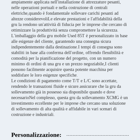
ampiamente applicata nell'installazione di attrezzature pesanti,
nelle operazioni portuali e nella costruzione di centrali
elettriche,quando è fondamentale sollevare carichi pesanti ad
altezze considerevoliLe elevate prestazioni e l'affidabilità della
gru la rendono un'attività di fiducia per le imprese che cercano di
ottimizzare la produttività senza compromettere la sicurezza.
L'imballaggio della gru mobile Used 85T è personalizzato in base
alle esigenze del cliente, garantendo una consegna sicura
indipendentemente dalla destinazione.I tempi di consegna sono
stabiliti in base alla conferma dell'ordine, offrendo flessibilità e
comodità per la pianificazione del progetto, con un numero
minimo di ordini di una gru e un prezzo negoziabile,I clienti
possono facilmente acquisire questa potente macchina per
soddisfare le loro esigenze specifiche.
Le condizioni di pagamento come T/T e L/C sono accettate,
rendendo le transazioni fluide e sicure.assicurare che la gru da
sollevamento già in possesso sia disponibile quando e dove
necessarioNel complesso, questa gru da sollevamento XCMG è un
investimento eccellente per le imprese che cercano una soluzione
di sollevamento di alta qualità e affidabile in vari scenari di
costruzione e industriali.
Personalizzazione: